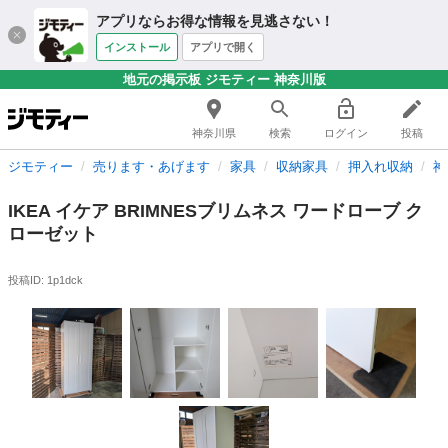
アプリならお得な情報を見逃さない！
インストール
アプリで開く
地元の掲示板 ジモティー 神奈川版
神奈川県
検索
ログイン
投稿
ジモティー
売ります・あげます
家具
収納家具
押入れ収納
神
IKEA イケア BRIMNESブリムネス ワードローブ ク
ローゼット
投稿ID: 1p1dck