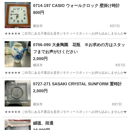
0714-197 CASIO ウォールクロック 壁掛け時計
800円
横浜市
8月7日
★★★★★ ご自宅にある不要品を是非ジモティースポットへお持ち込みしませんか？ 家
神奈川
横浜市
時計
ウォール
0706-090 大倉陶園 花瓶 ※お求めの方はスタッ
フまでお声がけください
2,000円
横浜市
8月7日
★★★★★ ご自宅にある不要品を是非ジモティースポットへお持ち込みしませんか？ 家
神奈川
横浜市
インテリア雑貨/小物
大倉陶園
0727-271 SASAKI CRYSTAL SUNFORM 置時計
2,000円
横浜市
8月7日
★★★★★ ご自宅にある不要品を是非ジモティースポットへお持ち込みしませんか？ 家
神奈川
横浜市
時計
現地
絨毯、段通