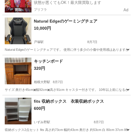
状態が悪くてもOK！最大限買取します
プリフラ
Ad
Natural Edgeのゲーミングチェア
10,000円
戸塚駅
8月7日
Natural Edgeのゲーミングチェアです。 使用に伴う多少の小傷や使用感はありま
神奈川
横浜市
戸塚駅
椅子
ゲーミングチェア
キッチンボード
320円
相模大野駅
8月7日
サイズ:奥行き45cm✖️幅92cm✖️高さ91cm キャスター付きです。 10年以上前
神奈川
相模原市
相模大野駅
収納家具
fits 収納ボックス 衣装収納ボックス
600円
いずみ野駅
8月7日
収納ボックス2点セット fits 高さ約73cm 幅約43cm 奥行き 約53cm 白 80cm 3