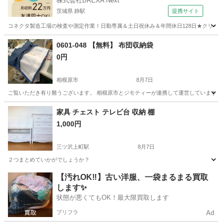
株式会社BREXA Next
茨城県 静駅
提携サイト
コネクタ製造工場の検査や測定作業！日勤専属＆土日祝休み＆年間休日128日★クリーン
茨城
常陸大宮市
静駅
その他
0601-048 【無料】 布団収納袋
0円
相模原市
8月7日
ご覧いただき有り難うございます。 相模原市とジモティーが連携して運営しています。 
神奈川
相模原市
収納家具
リユース
家具 チェスト テレビ台 収納 棚
1,000円
三ツ沢上町駅
8月7日
２つまとめていかがでしょうか？
神奈川
横浜市
三ツ沢上町駅
収納家具
チェスト
【汚れOK‼️】古い洋服、一袋まるまる買取
します✨
状態が悪くてもOK！最大限買取します
プリフラ
Ad