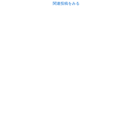
関連投稿をみる
初めての方へ
利用規約
プライバシーポリシー
プライバシー・ステートメント
健全化に資する運用方針
お問い合わせ
運営会社
サイトマップ
ご利用ガイド
フリーワードで探す
PC版で表示
都道府県選択
特定商取引法の表示
利用者情報の外部送信について
© 2011-
2026
Jmty, Inc.