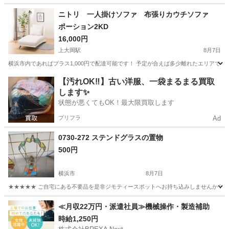
神奈川
横浜市
いずみ野駅
収納家具
ニトリ 一人掛けソファ 布張りカウチソファ
ポーション2KD
16,000円
上大岡駅
8月7日
横浜市内であればプラス1,000円で配達可能です！ 予定が合えば多少離れたエリアでも配達
神奈川
横浜市
上大岡駅
ソファ
【汚れOK‼️】古い洋服、一袋まるまる買取
します✨
状態が悪くてもOK！最大限買取します
プリフラ
Ad
0730-272 ステンドグラスの置物
500円
横浜市
8月7日
★★★★★ ご自宅にある不要品を是非ジモティースポットへお持ち込みしませんか？ 家
神奈川
横浜市
インテリア雑貨/小物
置物
≪月収22万円・派遣社員≫機械操作・製造補助
時給1,250円