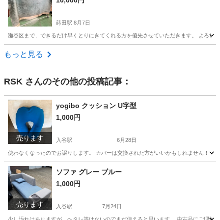
10,000円
蒔田駅
8月7日
瀬谷区まで、できるだけ早くとりにきてくれる方を優先させていただきます。 よろしくおね
神奈川
横浜市
蒔田駅
カーペット/マット/ラグ
もっと見る
RSK
さんのその他の投稿記事：
yogibo クッション U字型
1,000円
売ります
入谷駅
6月28日
使わなくなったのでお譲りします。 カバーは交換された方がいいかもしれません！ ま
神奈川
厚木市
入谷駅
ファブリック、カバー
ソファ グレー ブルー
1,000円
売ります
入谷駅
7月24日
少し汚れはありますが、ヘタレ等はないのでまだ使えると思います。 中古品にご理解