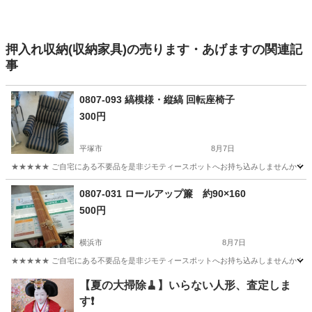
押入れ収納(収納家具)の売ります・あげますの関連記
事
0807-093 縞模様・縦縞 回転座椅子
300円
平塚市
8月7日
★★★★★ ご自宅にある不要品を是非ジモティースポットへお持ち込みしませんか？ 家
神奈川
平塚市
椅子
現地
0807-031 ロールアップ簾 約90×160
500円
横浜市
8月7日
★★★★★ ご自宅にある不要品を是非ジモティースポットへお持ち込みしませんか？ 家
神奈川
横浜市
カーテン、ブラインド
現地
【夏の大掃除🧹】いらない人形、査定しま
す❗️