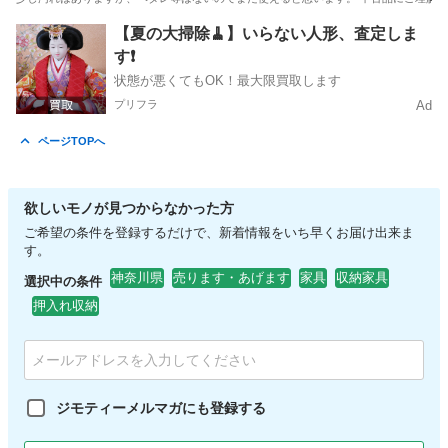
神奈川
座間市
入谷駅
ソファ
【夏の大掃除🧹】いらない人形、査定しま
す❗️
状態が悪くてもOK！最大限買取します
プリフラ
Ad
ページTOPへ
欲しいモノが見つからなかった方
ご希望の条件を登録するだけで、新着情報をいち早くお届け出来ま
す。
神奈川県
売ります・あげます
家具
収納家具
選択中の条件
押入れ収納
ジモティーメルマガにも登録する