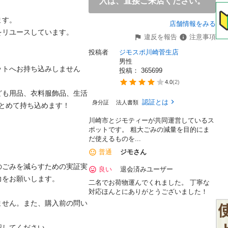
入は、直接ご来店ください。
。

店舗情報をみる
ユースしています。

違反を報告
注意事項
投稿者
ジモスポ川崎菅生店
男性
ットへお持ち込みしません
投稿： 
365699
4.0
(
2
)
ども用品、衣料服飾品、生活
認証とは
身分証
法人書類
めて持ち込めます！

川崎市とジモティーが共同運営しているス
ポットです。 粗⼤ごみの減量を⽬的にま
だ使えるものを...
普通
ジモさん
のごみを減らすための実証実
良い
退会済みユーザー
お願いします。

二名でお荷物運んでくれました。 丁寧な
対応ほんとにありがとうございました！
ません。また、購入前の問い
てください。
