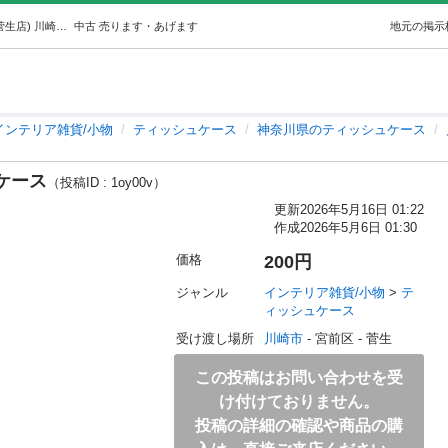
0506-128 【ECO割】 ティッシュケース (ジモスポ川崎菅生店) 川崎のインテリア雑貨/小物《ティッシュケース》の中古あげます・譲ります｜ジモティーで不用品の処分
中古
売ります・あげます
地元の掲示
インテリア雑貨/小物
ティッシュケース
神奈川県のティッシュケース
ュケース
（投稿ID : 1oy00v）
更新
2026年5月16日 01:22
作成
2026年5月6日 01:30
価格
200円
ジャンル
インテリア雑貨/小物
 > 
テ
ィッシュケース
受け渡し場所
川崎市
 - 宮前区
 - 菅生
この投稿はお問い合わせを受
け付けておりません。
投稿の詳細の確認や商品の購