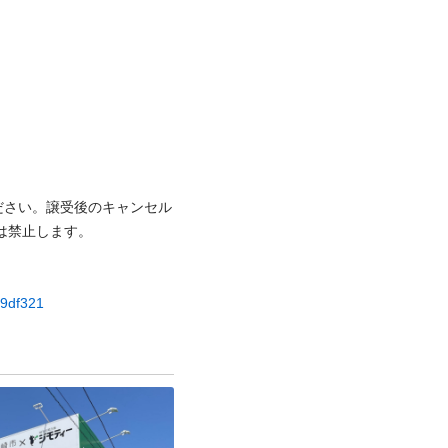
ださい。譲受後のキャンセル
⽌します。

e9df321