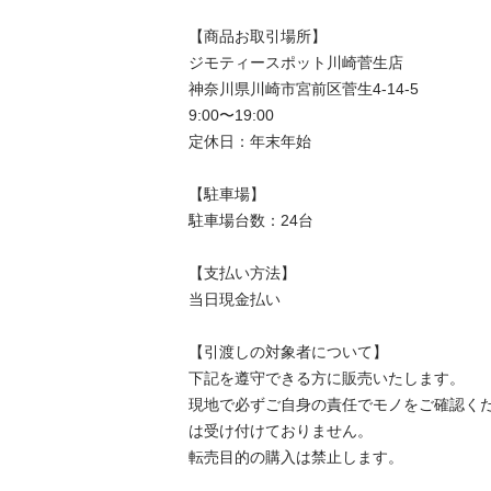
【商品お取引場所】

ジモティースポット川崎菅生店

神奈川県川崎市宮前区菅生4-14-5

9:00〜19:00

定休日：年末年始

【駐⾞場】

駐車場台数：24台

【⽀払い⽅法】

当日現金払い

【引渡しの対象者について】

下記を遵守できる⽅に販売いたします。

現地で必ずご⾃⾝の責任でモノをご確認く
は受け付けておりません。

転売⽬的の購⼊は禁⽌します。