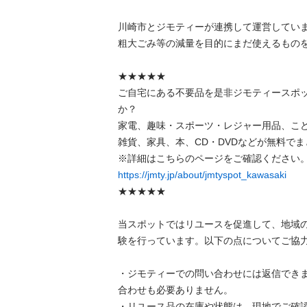
川崎市とジモティーが連携して運営しています
粗⼤ごみ等の減量を⽬的にまだ使えるものをリ
★★★★★

ご自宅にある不要品を是非ジモティースポ
か？

家電、趣味・スポーツ・レジャー用品、こ
雑貨、家具、本、CD・DVDなどが無料でまと
https://jmty.jp/about/jmtyspot_kawasaki
★★★★★

当スポットではリユースを促進して、地域
験を行っています。以下の点についてご協力を
・ジモティーでの問い合わせには返信でき
合わせも必要ありません。

・リユース品の在庫や状態は、現地でご確認し