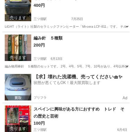
400円
売ります
三ツ境駅
7月25日
LiGHT（ライト）社製のセラミックファンヒーター「Mi-cera LCF-811」です
神奈川
横浜市
三ツ境駅
季節、空調家電
編み針 ５種類
200円
セラミックファンヒーター
売ります
三ツ境駅
6月13日
編み物用棒針 ５種類のセットです。 2号、4号、5号、7号、10号があり、4号以外は
神奈川
横浜市
三ツ境駅
その他
編み針
【求】壊れた洗濯機、売ってください🧺✨
状態が悪くてもOK！最大限買取します
プリフラ
Ad
スペインに興味がある方におすすめ トレド そ
の歴史と芸術
100円
売ります
三ツ境駅
6月4日