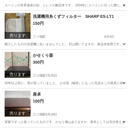
スペインの世界遺産の街、トレドの解説本です。 2009年にスペインに行った際に、購
神奈川
横浜市
三ツ境駅
本/CD/DVD
スペイン
洗濯機用糸くずフィルター SHARP ES-LT1
150円
売ります
三ツ境駅
6月4日
購入したものの洗濯機に合いませんでした。 封は開いてますが、新品未使用です。
神奈川
横浜市
三ツ境駅
カーテン、ブラインド
SHARP
かせくり器
300円
売ります
三ツ境駅
7月25日
50年以上前に、母が使っていました。 かせ状（輪状）になった毛糸をこの器具に掛け、回
神奈川
横浜市
三ツ境駅
その他
玉巻
座卓
100円
売ります
三ツ境駅
6月19日
実家でずっと使っていたものです。かなり傷はありますが、座卓としては充分使えます。脚はしっ