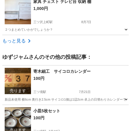
家具 チェスト テレビ台 収納 棚
1,000円
三ツ沢上町駅
8月7日
２つまとめていかがでしょうか？
神奈川
横浜市
三ツ沢上町駅
収納家具
チェスト
もっと見る
ゆずジャム
さんのその他の投稿記事：
寄木細工 サイコロカレンダー
100円
売ります
三ツ境駅
7月21日
新品未使用 横6cm 奥行き2.5cm サイコロ1個は1辺2cm 卓上の日替わりカレンダーです
神奈川
横浜市
三ツ境駅
その他
サイコロ
小皿5枚セット
100円
売ります