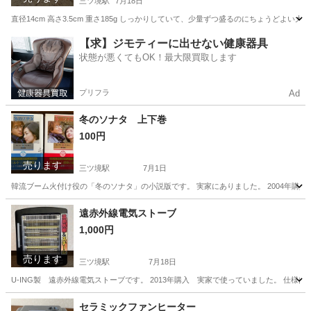
三ツ境駅
7月18日
直径14cm 高さ3.5cm 重さ185g しっかりしていて、少量ずつ盛るのにちょうどよい大
神奈川
横浜市
三ツ境駅
食器
小皿
【求】ジモティーに出せない健康器具
状態が悪くてもOK！最大限買取します
プリフラ
Ad
冬のソナタ 上下巻
100円
売ります
三ツ境駅
7月1日
韓流ブーム火付け役の「冬のソナタ」の小説版です。 実家にありました。 2004年
神奈川
横浜市
三ツ境駅
文芸
冬のソナタ
遠赤外線電気ストーブ
1,000円
売ります
三ツ境駅
7月18日
U-ING製 遠赤外線電気ストーブです。 2013年購入 実家で使っていました。 仕様
神奈川
横浜市
三ツ境駅
季節、空調家電
遠赤外線
セラミックファンヒーター