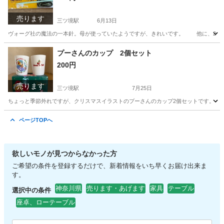
売ります
三ツ境駅
6月13日
ヴォーグ社の魔法の一本針。母が使っていたようですが、きれいです。 他に、2本棒
神奈川
横浜市
三ツ境駅
その他
編み針
プーさんのカップ 2個セット
200円
売ります
三ツ境駅
7月25日
ちょっと季節外れですが、クリスマスイラストのプーさんのカップ2個セットです。 未使用品
神奈川
横浜市
三ツ境駅
食器
プーさん
ページTOPへ
欲しいモノが見つからなかった方
ご希望の条件を登録するだけで、新着情報をいち早くお届け出来ま
す。
神奈川県
売ります・あげます
家具
テーブル
選択中の条件
座卓、ローテーブル