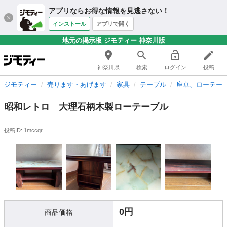
アプリならお得な情報を見逃さない！
インストール
アプリで開く
地元の掲示板 ジモティー 神奈川版
神奈川県
検索
ログイン
投稿
ジモティー
売ります・あげます
家具
テーブル
座卓、ローテー
昭和レトロ 大理石柄木製ローテーブル
投稿ID: 1mccqr
0円
商品価格