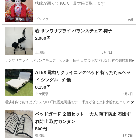
状態が悪くてもOK！最大限買取します
プリフラ
Ad
⑥ サンワサプライ バランスチェア 椅子
2,000円
上溝駅
8月7日
サンワサプライ バランスチェア 大人用 椅子 目立つキズ汚れなし 神奈川県相模原
神奈川
相模原市
上溝駅
椅子
ATEX 電動リクライニングベッド 折りたたみベッ
ド シングル 介護
8,190円
上大岡駅
8月7日
横浜市内であればプラス2,000円で配達可能です！ 予定が合えば多少離れたエリアでも
神奈川
横浜市
上大岡駅
ベッド
リクライニング
ベッドガード ２個セット 大人 落下防止 布団ず
れ防止 取付カンタン
500円
鷺沼駅
8月7日