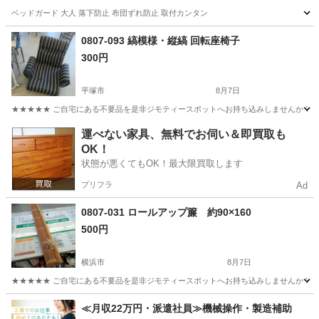
ベッドガード 大人 落下防止 布団ずれ防止 取付カンタン
神奈川
川崎市
鷺沼駅
寝具
0807-093 縞模様・縦縞 回転座椅子
300円
平塚市
8月7日
★★★★★ ご自宅にある不要品を是非ジモティースポットへお持ち込みしませんか？ 家
神奈川
平塚市
椅子
現地
運べない家具、無料でお伺い＆即買取も
OK！
状態が悪くてもOK！最大限買取します
プリフラ
Ad
0807-031 ロールアップ簾 約90×160
500円
横浜市
8月7日
★★★★★ ご自宅にある不要品を是非ジモティースポットへお持ち込みしませんか？ 家
神奈川
横浜市
カーテン、ブラインド
現地
≪月収22万円・派遣社員≫機械操作・製造補助