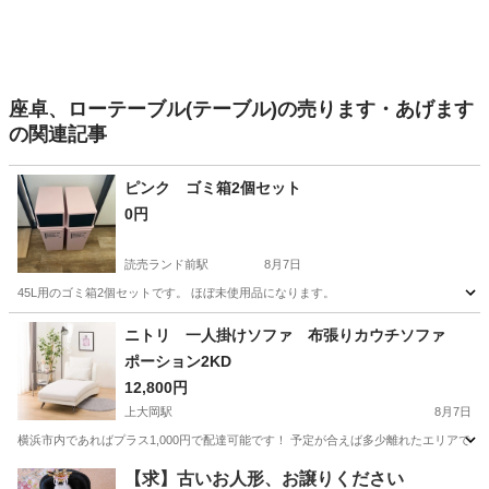
座卓、ローテーブル(テーブル)の売ります・あげます
の関連記事
ピンク ゴミ箱2個セット
0円
読売ランド前駅
8月7日
45L用のゴミ箱2個セットです。 ほぼ未使用品になります。
神奈川
川崎市
読売ランド前駅
その他
ピンク
ニトリ 一人掛けソファ 布張りカウチソファ
ポーション2KD
12,800円
上大岡駅
8月7日
横浜市内であればプラス1,000円で配達可能です！ 予定が合えば多少離れたエリアでも配達
神奈川
横浜市
上大岡駅
ソファ
【求】古いお人形、お譲りください