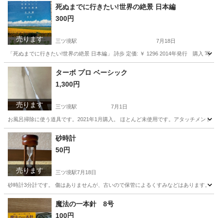
神奈川
横浜市
三ツ境駅
テーブル
死ぬまでに行きたい!世界の絶景 日本編
300円
売ります
三ツ境駅
7月18日
「死ぬまでに行きたい!世界の絶景 日本編」 詩歩 定価: ￥ 1296 2014年発行
神奈川
横浜市
三ツ境駅
写真集
ターボ プロ ベーシック
1,300円
売ります
三ツ境駅
7月1日
お風呂掃除に使う道具です。2021年1月購入。 ほとんど未使用です。アタッチメントは
神奈川
横浜市
三ツ境駅
生活家電
プロ
砂時計
50円
売ります
三ツ境駅
7月18日
砂時計3分計です。 傷はありませんが、古いので保管によるくすみなどはあります。
神奈川
横浜市
三ツ境駅
その他
砂時計
魔法の一本針 8号
100円