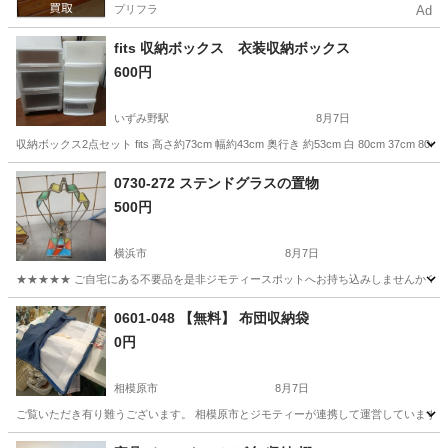
プリフラ
Ad
fits 収納ボックス 衣装収納ボックス
600円
いずみ野駅
8月7日
収納ボックス2点セット fits 高さ約73cm 幅約43cm 奥行き 約53cm 白 80cm 3
神奈川
横浜市
いずみ野駅
収納家具
0730-272 ステンドグラスの置物
500円
横浜市
8月7日
★★★★★ ご自宅にある不要品を是非ジモティースポットへお持ち込みしませんか？ 家
神奈川
横浜市
インテリア雑貨/小物
置物
0601-048 【無料】 布団収納袋
0円
相模原市
8月7日
ご覧いただき有り難うございます。 相模原市とジモティーが連携して運営しています。 
神奈川
相模原市
収納家具
リユース