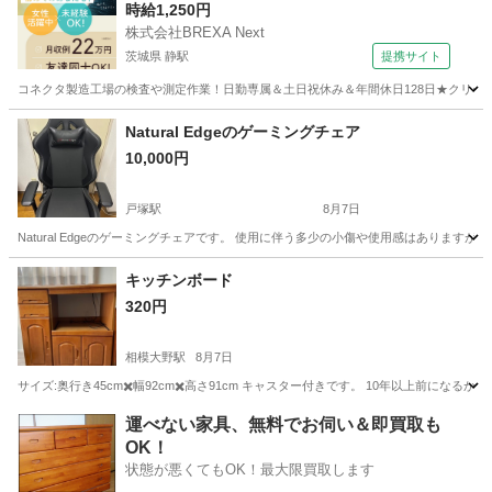
時給1,250円
株式会社BREXA Next
茨城県 静駅
提携サイト
コネクタ製造工場の検査や測定作業！日勤専属＆土日祝休み＆年間休日128日★クリーン
茨城
常陸大宮市
静駅
その他
Natural Edgeのゲーミングチェア
10,000円
戸塚駅
8月7日
Natural Edgeのゲーミングチェアです。 使用に伴う多少の小傷や使用感はありま
神奈川
横浜市
戸塚駅
椅子
ゲーミングチェア
キッチンボード
320円
相模大野駅
8月7日
サイズ:奥行き45cm✖️幅92cm✖️高さ91cm キャスター付きです。 10年以上前
神奈川
相模原市
相模大野駅
収納家具
運べない家具、無料でお伺い＆即買取も
OK！
状態が悪くてもOK！最大限買取します