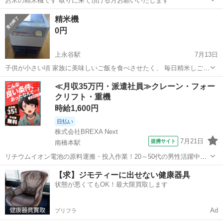
お米の精米機です 取りに来て頂ける方お願いいたします
神奈川
横浜市
綱島駅
キッチン家電
精米機
0円
上永谷駅
7月13日
子供が小さい頃 家族に美味しいご飯を食べさせたく、 毎日精米しご飯
を炊いていました。 ただ 子供が3人いてお米の消費が多くて ほとんど
神奈川
横浜市
上永谷駅
キッチン家電
≪月収35万円・派遣社員≫クレーン・フォー
使用していませんが 大分以前の購入でした。(94年製) 今は夫婦二人に
クリフト・重機
なったのと 米高騰...
時給1,600円
日払い
株式会社BREXA Next
7月21日
提携サイト
南橋本駅
リチウムイオン電池の原料運搬・投入作業！20～50代の男性活躍中★
ワンルーム寮完備！赴任旅費会社負担！年間休日130日★フォークリフ
神奈川
相模原市
南橋本駅
その他
【求】ジモティーに出せない健康器具
ト免許お持ちの方、活躍中！就業先食堂利用可★《神奈川県相模原
状態が悪くてもOK！最大限買取します
市》 人気の工場のお仕事 ◇電...
Ad
プリフラ