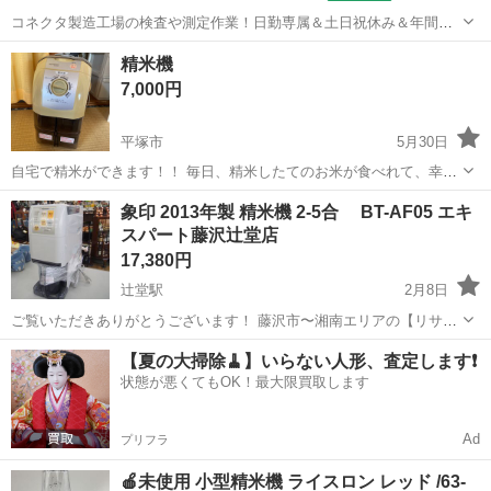
コネクタ製造工場の検査や測定作業！日勤専属＆土日祝休み＆年間休
日128日★クリーンルーム内作業★マイカー通勤OK＆無料駐車場あり
茨城
常陸大宮市
静駅
その他
精米機
★就業先食堂利用可！日払い制度あり！《茨城県常陸大宮市》 人気の
7,000円
工場のお仕事 ◇コネクタ製造工...
平塚市
5月30日
自宅で精米ができます！！ 毎日、精米したてのお米が食べれて、幸せ
^ - ^
神奈川
平塚市
キッチン家電
象印 2013年製 精米機 2-5合 BT-AF05 エキ
スパート藤沢辻堂店
17,380円
辻堂駅
2月8日
ご覧いただきありがとうございます！ 藤沢市〜湘南エリアの【リサイ
クルエキスパート】藤沢辻堂店です！ 【商品について】 象印 2013年
神奈川
藤沢市
辻堂駅
キッチン家電
エキスパート
【夏の大掃除🧹】いらない人形、査定します❗️
製 2-5合 精米機でございます。 多少のスレはございますが、...
状態が悪くてもOK！最大限買取します
Ad
プリフラ
🍎未使用 小型精米機 ライスロン レッド /63-