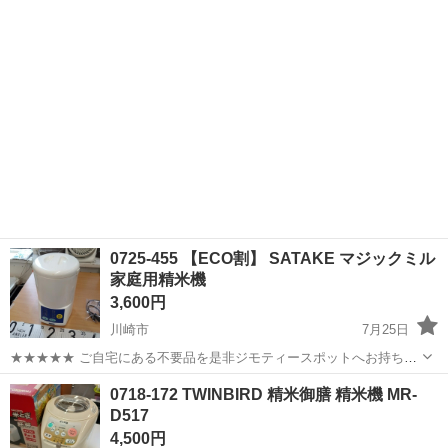
ち込めます！ ※詳細はこ...
0725-455 【ECO割】 SATAKE マジックミル
家庭用精米機
3,600円
川崎市
7月25日
★★★★★ ご自宅にある不要品を是非ジモティースポットへお持ち込
みしませんか？ 家電、趣味・スポーツ・レジャー用品、こども用品、
神奈川
川崎市
キッチン家電
ミル
0718-172 TWINBIRD 精米御膳 精米機 MR-
衣料服飾品、生活雑貨、家具、本、CD・DVDなどが無料でまとめて持
D517
ち込めます！ ※詳細はこ...
4,500円