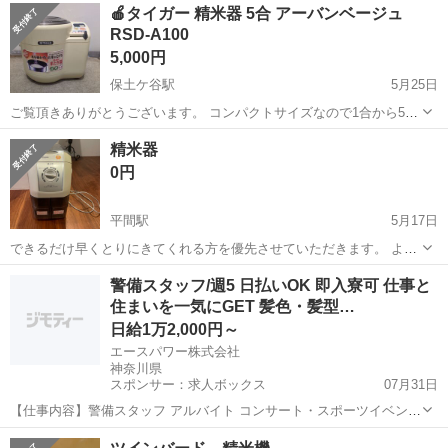
🍎タイガー 精米器 5合 アーバンベージュ
RSD-A100
5,000円
保土ケ谷駅
5月25日
ご覧頂きありがとうございます。 コンパクトサイズなので1合から5合
まで精米・米とぎができます。 いつでも搗きたてのお米でごはんが炊
神奈川
横浜市
保土ケ谷駅
キッチン家電
コース
精米器
けます。 精米・米とぎされたお米は、精米かごに残り、手間いらず。
0円
ぬかの再利用も可能で...
平間駅
5月17日
できるだけ早くとりにきてくれる方を優先させていただきます。 よろ
しくおねがいします。
神奈川
川崎市
平間駅
キッチン家電
警備スタッフ/週5 日払いOK 即入寮可 仕事と
住まいを一気にGET 髪色・髪型…
日給1万2,000円～
エースパワー株式会社
神奈川県
スポンサー：求人ボックス
07月31日
【仕事内容】警備スタッフ アルバイト コンサート・スポーツイベン
ト・展示会などのイベントや、 工事現場周辺で警備・交通誘導をして
アルバイト・パート