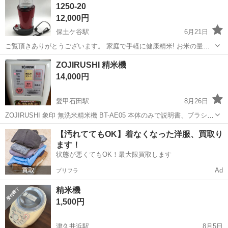
1250-20
12,000円
保土ケ谷駅
6月21日
ご覧頂きありがとうございます。 家庭で手軽に健康精米! お米の量を
自動で読み取り最適に精米するマイコン制御 劣化した白米の鮮度がよ
神奈川
横浜市
保土ケ谷駅
キッチン家電
白米
ZOJIRUSHI 精米機
みがえる「白米リフレッシュコース」 水を使わず米とぎができる「米
14,000円
とぎコース」 計量で...
愛甲石田駅
8月26日
ZOJIRUSHI 象印 無洗米精米機 BT-AE05 本体のみで説明書、ブラシは
つきません。 目立つ汚れなどはありません。 動作も問題ないと思いま
神奈川
厚木市
愛甲石田駅
キッチン家電
無洗米
【汚れててもOK】着なくなった洋服、買取り
す。 通電確認済み。 使用していましたか出番がありませんので出品し
ます！
てお...
状態が悪くてもOK！最大限買取します
Ad
プリフラ
精米機
1,500円
津久井浜駅
8月5日