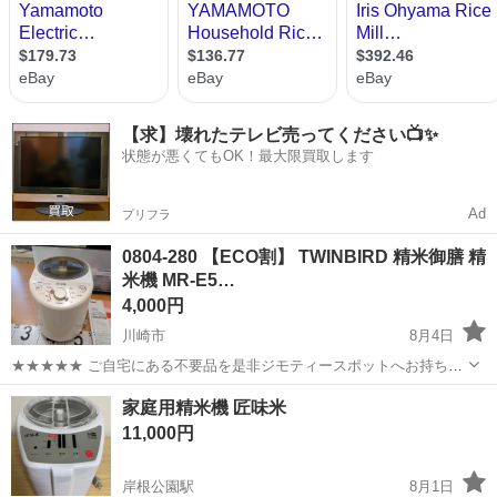
【求】壊れたテレビ売ってください📺✨
状態が悪くてもOK！最大限買取します
Ad
プリフラ
0804-280 【ECO割】 TWINBIRD 精米御膳 精
米機 MR-E5…
4,000円
川崎市
8月4日
★★★★★ ご自宅にある不要品を是非ジモティースポットへお持ち込
みしませんか？ 家電、趣味・スポーツ・レジャー用品、こども用品、
神奈川
川崎市
キッチン家電
御膳
家庭用精米機 匠味米
衣料服飾品、生活雑貨、家具、本、CD・DVDなどが無料でまとめて持
11,000円
ち込めます！ ※詳細はこ...
岸根公園駅
8月1日