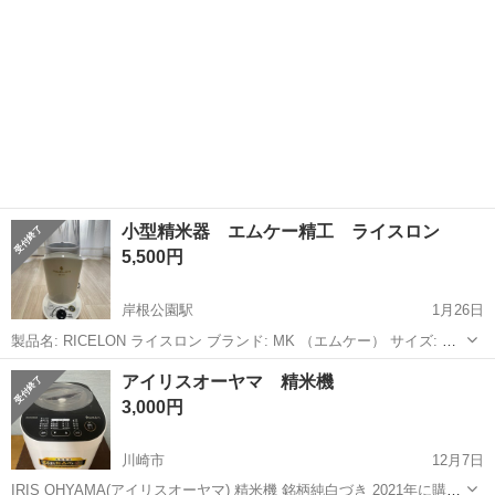
小型精米器 エムケー精工 ライスロン
5,500円
岸根公園駅
1月26日
製品名: RICELON ライスロン ブランド: MK （エムケー） サイズ: 幅
13.5cm×奥行17.5cm×高さ32cm 重量: 2kg 電源：AC100V 50Hz/60Hz
神奈川
横浜市
岸根公園駅
キッチン家電
白米
アイリスオーヤマ 精米機
消費電力：約200W 精米量:0.5~2...
3,000円
川崎市
12月7日
IRIS OHYAMA(アイリスオーヤマ) 精米機 銘柄純白づき 2021年に購入