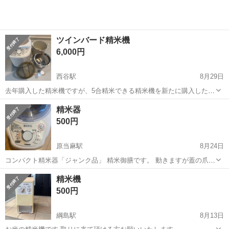
ツインバード精米機
6,000円
西谷駅
8月29日
去年購入した精米機ですが、5合精米できる精米機を新たに購入したた
め出品しました。 引き渡しは平日、土曜日午前中〜20:00頃までの間
神奈川
横浜市
西谷駅
キッチン家電
ツインバード
精米器
で自宅付近の公園にてお渡しさせていただきます。
500円
原当麻駅
8月24日
コンパクト精米器「ジャンク品」 精米御膳です。 動きますが蓋の爪が
割れてしまって蓋がきちんと固定できません。
神奈川
相模原市
原当麻駅
キッチン家電
御膳
精米機
500円
綱島駅
8月13日