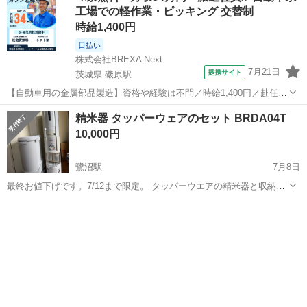
工場での軽作業・ピッキング 交替制
時給1,400円
日払い
株式会社BREXA Next
7月21日
提携サイト
茨城県 磯原駅
【自動車用の金属部品製造】資格や経験は不問／時給1,400円／赴任旅
費会社負担／正社員登用のチャンスあり／食堂利用可能／マイカー通
茨城
北茨城市
磯原駅
その他
精米器 タッパーウェアのセット BRDA04T
勤OK《茨城県茨城市》 人気の工場のお仕事 ◇トラックの金属部品の
10,000円
製造◇ ★トラックの金属...
鷺沼駅
7月8日
最終お値下げです。7/12まで限定。 タッパーウエアの精米器と収納ケ
ースセットでお譲りします。 自宅まで取りにきて頂ける方。
神奈川
川崎市
鷺沼駅
キッチン家電