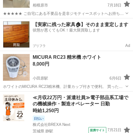
相模原市
7月18日
★★★★★ ご自宅にある不要品を是非ジモティースポットへお持ち込
みしませんか？ 家電、趣味・スポーツ・レジャー用品、こども用品、
神奈川
相模原市
キッチン家電
御膳
【実家に残った家具🏠】そのまま査定します
衣料服飾品、生活雑貨、家具、本、CD・DVDなどが無料でまとめて持
状態が悪くてもOK！最大限買取します
ち込めます！ ※詳細はこ...
Ad
プリフラ
MICURA RC23 精米機 ホワイト
8,000円
小田原駅
6月6日
ホワイトのMICURA RC23精米機、計量カップ付きで便利。 買った当
初何回か使いました。その後保管しました。 小田原駅近辺又は代々木
神奈川
小田原市
小田原駅
キッチン家電
ホワイト
≪月収22万円・派遣社員≫電子部品系工場で
上原駅近辺での取引になります。 中古品のため使用感があります。細
の機械操作・製造オペレーター 日勤
かなキ...
時給1,250円
日払い
株式会社BREXA Next
7月21日
提携サイト
茨城県 静駅