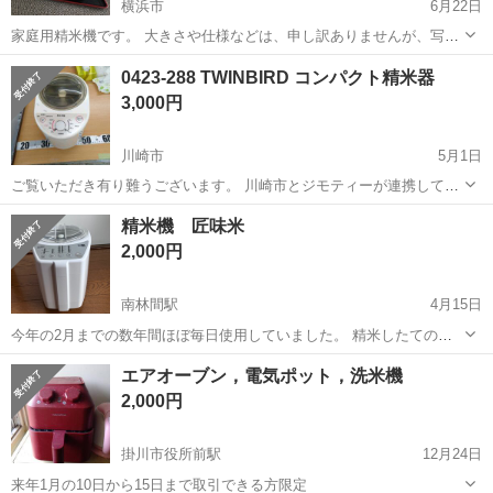
横浜市
6月22日
家庭用精米機です。 大きさや仕様などは、申し訳ありませんが、写真
をご覧下さい。 7/11までにお取引きできる方にお譲りいたします。
神奈川
横浜市
キッチン家電
0423-288 TWINBIRD コンパクト精米器
3,000円
川崎市
5月1日
ご覧いただき有り難うございます。 川崎市とジモティーが連携して運
営しています。 粗⼤ごみ等の減量を⽬的にまだ使えるものをリユース
神奈川
川崎市
キッチン家電
リユース
精米機 匠味米
しています。 ★★★★★ ご自宅にある不要品を是非ジモティースポッ
2,000円
トへお持ち込み...
南林間駅
4月15日
今年の2月までの数年間ほぼ毎日使用していました。 精米したてのお
米は本当に美味しくいただけますので、まだ使ったことのない方ぜひ
神奈川
大和市
南林間駅
キッチン家電
お米
エアオーブン，電気ポット，洗米機
試してみてください♪ 自宅近くまで取りに来ていただける、よろしく
2,000円
お願いいたします。
掛川市役所前駅
12月24日
来年1月の10日から15日まで取引できる方限定