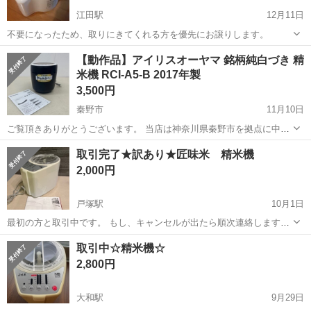
江田駅
12月11日
不要になったため、取りにきてくれる方を優先にお譲りします。
神奈川
横浜市
江田駅
キッチン家電
譲り
【動作品】アイリスオーヤマ 銘柄純白づき 精
米機 RCI-A5-B 2017年製
3,500円
秦野市
11月10日
ご覧頂きありがとうございます。 当店は神奈川県秦野市を拠点に中古
家電などの買取、販売をしている店舗になります。 ▼商品名 【動作
神奈川
秦野市
キッチン家電
アイリスオーヤマ
取引完了★訳あり★匠味米 精米機
品】アイリスオーヤマ 銘柄純白づき 精米機 RCI-A5-B 2017年製 ▼商
2,000円
品状態 動...
戸塚駅
10月1日
最初の方と取引中です。 もし、キャンセルが出たら順次連絡します。
山本電気株式会社 匠味米 ￥12000 RC23 MICHIBA KITCHEN
神奈川
横浜市
戸塚駅
キッチン家電
無洗米
取引中☆精米機☆
PRODUCT カラー ホワイト 説明書付き、 計量カップ２種付 箱
2,800円
無...
大和駅
9月29日