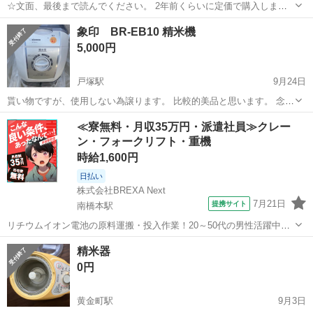
☆文面、最後まで読んでください。 2年前くらいに定価で購入しまし
た。 玄米にハマり昨年まで使用していましたが、使用しなくなったの
神奈川
大和市
大和駅
キッチン家電
玄米
象印 BR-EB10 精米機
で出品しました。 動作確認済み、現状お渡しです。 箱、説明書無し。
5,000円
周りが黄ばんでますがまだ...
戸塚駅
9月24日
貰い物ですが、使用しない為譲ります。 比較的美品と思います。 念の
為一度使用しましたが問題無しでした。
神奈川
横浜市
戸塚駅
キッチン家電
象印
≪寮無料・月収35万円・派遣社員≫クレー
ン・フォークリフト・重機
時給1,600円
日払い
株式会社BREXA Next
7月21日
提携サイト
南橋本駅
リチウムイオン電池の原料運搬・投入作業！20～50代の男性活躍中★
ワンルーム寮完備！赴任旅費会社負担！年間休日130日★フォークリフ
神奈川
相模原市
南橋本駅
その他
精米器
ト免許お持ちの方、活躍中！就業先食堂利用可★《神奈川県相模原
0円
市》 人気の工場のお仕事 ◇電...
黄金町駅
9月3日