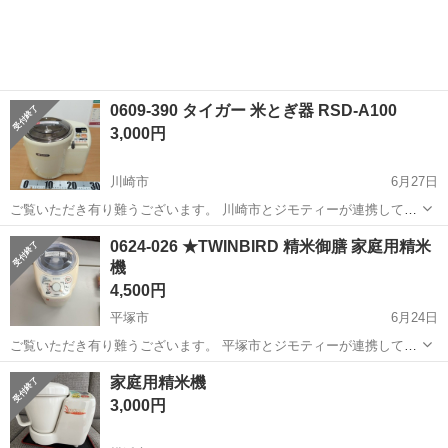
0609-390 タイガー 米とぎ器 RSD-A100
3,000円
川崎市
6月27日
ご覧いただき有り難うございます。 川崎市とジモティーが連携して運
営しています。 粗⼤ごみ等の減量を⽬的にまだ使えるものをリユース
神奈川
川崎市
キッチン家電
リユース
0624-026 ★TWINBIRD 精米御膳 家庭用精米
しています。 ★★★★★ ご自宅にある不要品を是非ジモティースポッ
機
トへお持ち込み...
4,500円
平塚市
6月24日
ご覧いただき有り難うございます。 平塚市とジモティーが連携して運
営しています。 粗⼤ごみ等の減量を⽬的にまだ使えるものをリユース
神奈川
平塚市
キッチン家電
リユース
家庭用精米機
しています。 ★★★★★ ご自宅にある不要品を是非ジモティースポッ
3,000円
トへお持ち込み...