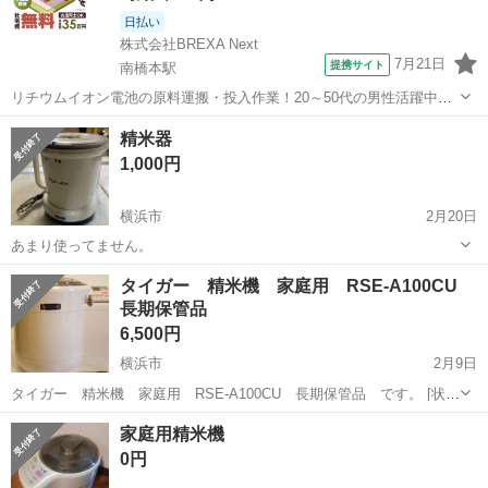
日払い
株式会社BREXA Next
7月21日
提携サイト
南橋本駅
リチウムイオン電池の原料運搬・投入作業！20～50代の男性活躍中★
ワンルーム寮完備！赴任旅費会社負担！年間休日130日★フォークリフ
神奈川
相模原市
南橋本駅
その他
精米器
ト免許お持ちの方、活躍中！就業先食堂利用可★《神奈川県相模原
1,000円
市》 人気の工場のお仕事 ◇電...
横浜市
2月20日
あまり使ってません。
神奈川
横浜市
キッチン家電
タイガー 精米機 家庭用 RSE-A100CU
長期保管品
6,500円
横浜市
2月9日
タイガー 精米機 家庭用 RSE-A100CU 長期保管品 です。 [状
態] 納戸の奥に保管されていました。 保管期間は10年以上です。 サイ
神奈川
横浜市
キッチン家電
タイガー
家庭用精米機
ズ：w30.5cm×D24cm×H28cm 100サイズ メーカ...
0円