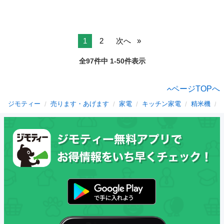
1
2
次へ
全97件中 1-50件表示
ページTOPへ
ジモティー
売ります・あげます
家電
キッチン家電
精米機