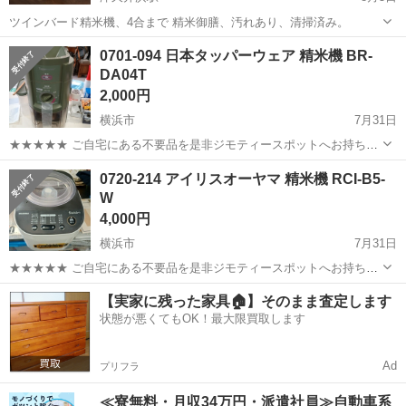
ツインバード精米機、4合まで 精米御膳、汚れあり、清掃済み。
神奈川
横須賀市
津久井浜駅
キッチン家電
御膳
0701-094 日本タッパーウェア 精米機 BR-
DA04T
2,000円
横浜市
7月31日
★★★★★ ご自宅にある不要品を是非ジモティースポットへお持ち込
みしませんか？ 家電、趣味・スポーツ・レジャー用品、こども用品、
神奈川
横浜市
キッチン家電
タッパーウェア
0720-214 アイリスオーヤマ 精米機 RCI-B5-
衣料服飾品、生活雑貨、家具、本、CD・DVDなどが無料でまとめて持
W
ち込めます！ ※詳細はこ...
4,000円
横浜市
7月31日
★★★★★ ご自宅にある不要品を是非ジモティースポットへお持ち込
みしませんか？ 家電、趣味・スポーツ・レジャー用品、こども用品、
神奈川
横浜市
キッチン家電
アイリスオーヤマ
【実家に残った家具🏠】そのまま査定します
衣料服飾品、生活雑貨、家具、本、CD・DVDなどが無料でまとめて持
状態が悪くてもOK！最大限買取します
ち込めます！ ※詳細はこ...
Ad
プリフラ
≪寮無料・月収34万円・派遣社員≫自動車系