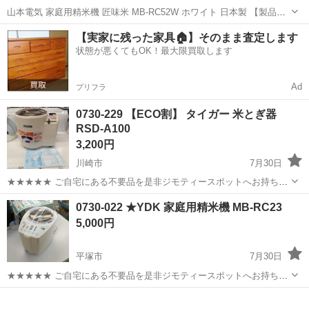
山本電気 家庭用精米機 匠味米 MB-RC52W ホワイト 日本製 【製品仕
様】 ●商品サイズ：幅 20cm × 高さ23.8cm × 奥行 27.4cm ●質量：約
神奈川
横浜市
岸根公園駅
キッチン家電
米ぬか
【実家に残った家具🏠】そのまま査定します
3.1kg ●コードの長さ：1.4m ●電源：交...
状態が悪くてもOK！最大限買取します
Ad
プリフラ
0730-229 【ECO割】 タイガー 米とぎ器
RSD-A100
3,200円
川崎市
7月30日
★★★★★ ご自宅にある不要品を是非ジモティースポットへお持ち込
みしませんか？ 家電、趣味・スポーツ・レジャー用品、こども用品、
神奈川
川崎市
キッチン家電
タイガー
0730-022 ★YDK 家庭用精米機 MB-RC23
衣料服飾品、生活雑貨、家具、本、CD・DVDなどが無料でまとめて持
5,000円
ち込めます！ ※詳細はこ...
平塚市
7月30日
★★★★★ ご自宅にある不要品を是非ジモティースポットへお持ち込
みしませんか？ 家電、趣味・スポーツ・レジャー用品、こども用品、
神奈川
平塚市
キッチン家電
現地
衣料服飾品、生活雑貨、家具、本、CD・DVDなどが無料でまとめて持