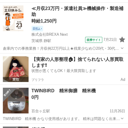
神奈川
相模原市
掛川市役所前駅
キッチン家電
オーブン
≪月収23万円・派遣社員≫機械操作・製造補
助
時給1,250円
日払い
株式会社BREXA Next
7月21日
提携サイト
茨城県 静駅
倉庫内での事務業務！月収例22万円以上★残業少なめ◎20代・30代・
40代の男女活躍中！空調完備で快適作業★食堂利用可◎マイカー通勤
茨城
常陸大宮市
静駅
その他
【実家の人形整理🏠】捨てられない人形買取
OK◎無料駐車場完備！《茨城県常陸大宮市》 人気の工場のお仕事 ◇
します❗️
電子部品製造倉庫内の事務...
状態が悪くてもOK！最大限買取します
Ad
プリフラ
TWINBIRD 精米御膳 精米機
0円
百合ヶ丘駅
11月26日
TWINBIRD 精米機 かなり使用感があります。 精米は問題なく出来ま
す。
神奈川
川崎市
百合ヶ丘駅
キッチン家電
TWINBIRD