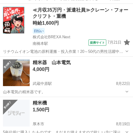
し、1年ほど使用しました。動作確認済みです。 中古品・自宅保管品
神奈川
川崎市
キッチン家電
アイリスオーヤマ
≪月収35万円・派遣社員≫クレーン・フォー
につき、ご理解のほどよろしくお願い致します。
クリフト・重機
時給1,600円
日払い
株式会社BREXA Next
7月21日
提携サイト
南橋本駅
リチウムイオン電池の原料運搬・投入作業！20～50代の男性活躍中★
ワンルーム寮完備！赴任旅費会社負担！年間休日130日★フォークリフ
神奈川
相模原市
南橋本駅
その他
精米器 山本電気
ト免許お持ちの方、活躍中！就業先食堂利用可★《神奈川県相模原
4,000円
市》 人気の工場のお仕事 ◇電...
武蔵中原駅
8月22日
山本電気の精米器です。
神奈川
川崎市
武蔵中原駅
キッチン家電
精米機
1,500円
厚木市
8月19日
5年位前に購入したものです。まだまだ使えますので欲しい方に譲りま