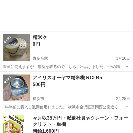
神奈川
横浜市
キッチン家電
御膳
好みに合わせて微調整する「追加精米」モード搭載。 使いやすいアナ
ログダイヤルでモード設...
精米器
0円
青葉台駅
3月16日
普通に使えますが、場所を取るのでこちらに出品しました。 中の精米
する所、洗える場所は毎回洗ってました。 経年劣化、取り切れない糠
神奈川
横浜市
青葉台駅
キッチン家電
場所
アイリスオーヤマ精米機 RCI-B5
もあります。
500円
横浜市
2月28日
1年半前に購入し数回使用しました。 横浜市金沢区富岡西公園近くで
の引き渡しを希望します。 簡単に拭きましたが、落ちきれない汚れが
神奈川
横浜市
キッチン家電
アイリスオーヤマ
≪月収35万円・派遣社員≫クレーン・フォー
あります。 素人による確認ですが、問題なく使えるかと思います。 ノ
クリフト・重機
ークレームノー...
時給1,600円