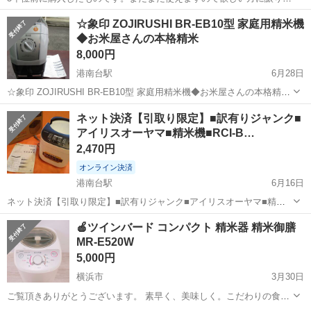
す。
神奈川
厚木市
キッチン家電
☆象印 ZOJIRUSHI BR-EB10型 家庭用精米機
◆お米屋さんの本格精米
8,000円
港南台駅
6月28日
☆象印 ZOJIRUSHI BR-EB10型 家庭用精米機◆お米屋さんの本格精米
●写真に写っている物が全てです。 ●動作は問題ありませんでしたが、
神奈川
横浜市
港南台駅
キッチン家電
白米
ネット決済【引取り限定】■訳有りジャンク■
商品到着後当日を含め7日間以内に動作を確認していただき、その後
アイリスオーヤマ■精米機■RCI-B…
は...
2,470円
オンライン決済
港南台駅
6月16日
ネット決済【引取り限定】■訳有りジャンク■アイリスオーヤマ■精米
機■RCI-B5－W■本体のみ■備品なし■IRIS■5合玄米■米研ぎ■IRIS調理
神奈川
横浜市
港南台駅
キッチン家電
IRIS
🍎ツインバード コンパクト 精米器 精米御膳
家電■配送不可 ■他にも色々出品してます。宜しければ出品リストご覧
MR-E520W
くださ...
5,000円
横浜市
3月30日
ご覧頂きありがとうございます。 素早く、美味しく。こだわりの食事
は精米から。 お手入れしやすいぬかボックス&精米かご一体取出構造