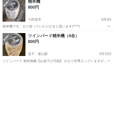
精米機
800円
小田原市
9月4日
精米機です。まだ使っていただけると思います(*^^*)
神奈川
小田原市
キッチン家電
ツインバード精米機（4合）
800円
逗子・葉山駅
8月31日
ツインバード 精米御膳【お値下げ可能】 かなり年季入っていますが…
使えます。 1〜4合まで精米でき、胚芽米、5分搗き、7分搗き、白米な
神奈川
逗子市
逗子・葉山駅
キッチン家電
ツインバード
ど選択可能。 ⚠️破損あり（画像3枚目） 蓋に付いているツメが折れて
しまっています。...