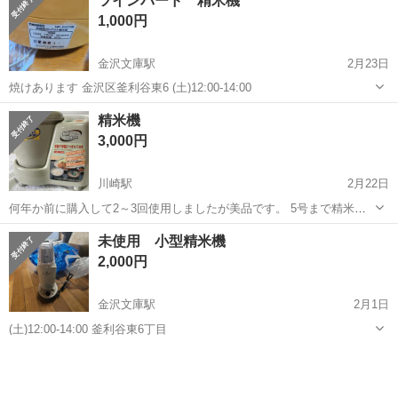
ツインバード 精米機
いただきます。 経験者の方はもちろん、未経験者の方も積極的に採用
1,000円
中! 難しいスキルは不要! 基本的なル...
金沢文庫駅
2月23日
焼けあります 金沢区釜利谷東6 (土)12:00-14:00
神奈川
横浜市
金沢文庫駅
キッチン家電
ツインバード
精米機
3,000円
川崎駅
2月22日
何年か前に購入して2～3回使用しましたが美品です。 5号まで精米で
きます。説明書付いてます。家の近くまで取りに来て頂けると助かり
神奈川
川崎市
川崎駅
キッチン家電
未使用 小型精米機
ます。返品はお断りしますのでご了承ください。 追記します。サイズ
2,000円
は縦27cm、横37.5cm、...
金沢文庫駅
2月1日
(土)12:00-14:00 釜利谷東6丁目
神奈川
横浜市
金沢文庫駅
キッチン家電
小型