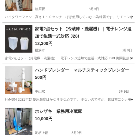
相原駅
8月9日
ハイタワーファン 高さ１１０センチ ほぼ使用していない為綺麗です。 リモコンなし
神奈川
相模原市
相原駅
季節、空調家電
家電2点セット（冷蔵庫・洗濯機）｜電子レンジ追
加で生活一式対応 J28f
12,300円
横浜市
8月9日
家電2点セット（冷蔵庫・洗濯機）｜電子レンジ追加で生活一式対応 J28f 御閲覧頂き
神奈川
横浜市
キッチン家電
Comfee
ハンドブレンダー マルチスティックブレンダー
500円
中山駅
8月9日
HM-804 2021年製 使用頻度はかなり少なめです。 少ないのですが、数日前にシ
神奈川
横浜市
中山駅
キッチン家電
ホシザキ 業務用冷蔵庫
10,000円
マルチスティックブレンダー
足柄上郡
8月9日