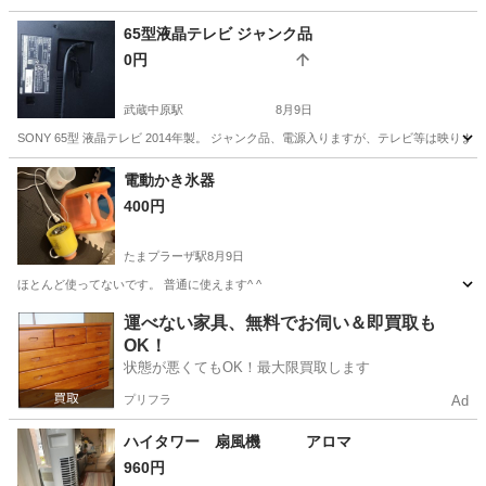
神奈川
藤沢市
その他
65型液晶テレビ ジャンク品
0円
武蔵中原駅
8月9日
SONY 65型 液晶テレビ 2014年製。 ジャンク品、電源入りますが、テレビ等は
神奈川
川崎市
武蔵中原駅
テレビ
ジャンク品
電動かき氷器
400円
たまプラーザ駅
8月9日
ほとんど使ってないです。 普通に使えます^ ^
神奈川
横浜市
たまプラーザ駅
キッチン家電
かき氷器
運べない家具、無料でお伺い＆即買取も
OK！
状態が悪くてもOK！最大限買取します
プリフラ
Ad
ハイタワー 扇風機 アロマ
960円