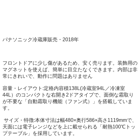
パナソニック冷蔵庫販売・2018年

フロントドアに少し傷があるため、安く売ります。装飾用の
マグネットを使えば、簡単に目立たなくできます。内部は非
常にきれいで、動作に問題はありません

容量・レイアウト:定格内容積138L(冷蔵室94L／冷凍室
44L）のコンパクトな右開き2ドアタイプで、面倒な霜取り
が不要な「自動霜取り機能（ファン式）」を搭載していま
す。

 サイズ・特徴:本体寸法は幅480×奥行586×高さ1119mmで、
天面には電子レンジなどを上に載せられる「耐熱100℃トッ
プテーブル」を採用しています。
