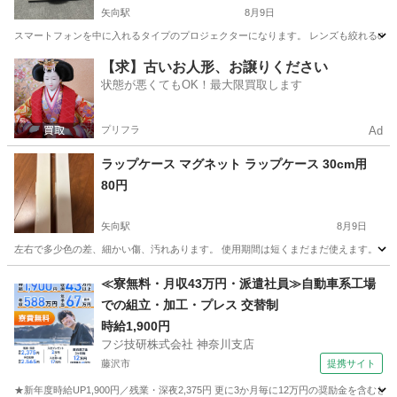
矢向駅
8月9日
スマートフォンを中に入れるタイプのプロジェクターになります。 レンズも絞れるの
神奈川
横浜市
矢向駅
プロジェクター、ホームシアター
【求】古いお人形、お譲りください
状態が悪くてもOK！最大限買取します
プリフラ
Ad
ラップケース マグネット ラップケース 30cm用
80円
矢向駅
8月9日
左右で多少色の差、細かい傷、汚れあります。 使用期間は短くまだまだ使えます。
神奈川
川崎市
矢向駅
キッチン家電
≪寮無料・月収43万円・派遣社員≫自動車系工場
での組立・加工・プレス 交替制
時給1,900円
フジ技研株式会社 神奈川支店
藤沢市
提携サイト
★新年度時給UP1,900円／残業・深夜2,375円 更に3か月毎に12万円の奨励金を含む