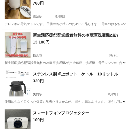
760円
鷺沼駅
8月9日
デロンギの電気ケトルです。 子供のお小遣いのために出品します。 電車のおもちゃが
神奈川
川崎市
鷺沼駅
生活家電
新生活応援📦配送設置無料の冷蔵庫洗濯機2点Y
13,100円
横浜市
8月9日
新生活応援📦配送設置無料の冷蔵庫洗濯機2点Y 冷蔵庫、洗濯機、電子レンジの1点～3
神奈川
横浜市
キッチン家電
階段
ステンレス製卓上ポット ケトル 10リットル
320円
矢向駅
8月9日
使用は少なく目立った傷等も見当たりませんが、 細かい傷はあります。 ほうじ茶の香りが
神奈川
川崎市
矢向駅
キッチン家電
スマートフォンプロジェクター
100円