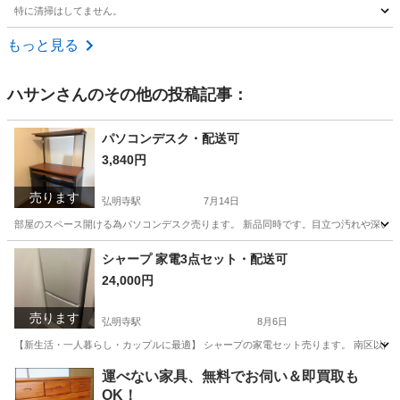
特に清掃はしてません。
神奈川
足柄上郡
キッチン家電
もっと見る
ハサン
さんのその他の投稿記事：
パソコンデスク・配送可
3,840円
売ります
弘明寺駅
7月14日
部屋のスペース開ける為パソコンデスク売ります。 新品同時です。目立つ汚れや深い傷はあり
神奈川
横浜市
弘明寺駅
テーブル
シャープ 家電3点セット・配送可
24,000円
売ります
弘明寺駅
8月6日
【新生活・一人暮らし・カップルに最適】 シャープの家電セット売ります。 南区以内の方
神奈川
横浜市
弘明寺駅
キッチン家電
運べない家具、無料でお伺い＆即買取も
OK！