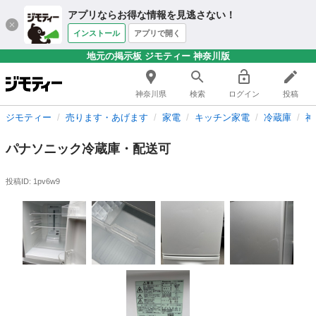
アプリならお得な情報を見逃さない！
インストール
アプリで開く
地元の掲示板 ジモティー 神奈川版
神奈川県
検索
ログイン
投稿
ジモティー
売ります・あげます
家電
キッチン家電
冷蔵庫
神
パナソニック冷蔵庫・配送可
投稿ID: 1pv6w9