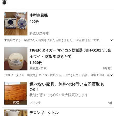
事
小型扇風機
400円
新横浜駅
8月9日
未使用ですが、確認のため電気を入れたら動きました。 保証書は無いです。
神奈川
横浜市
新横浜駅
季節、空調家電
TIGER タイガー マイコン炊飯器 JBH-G101 5.5合
ホワイト 炊飯器 炊きたて
1,920円
武蔵溝ノ口駅
8月9日
TIGER（タイガー魔法瓶）マイコン炊飯ジャー〈炊きたて〉 品番：JBH-G101 色：
神奈川
川崎市
武蔵溝ノ口駅
キッチン家電
運べない家具、無料でお伺い＆即買取も
OK！
状態が悪くてもOK！最大限買取します
プリフラ
Ad
デロンギ ケトル