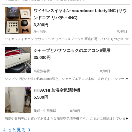
神奈川
相模原市
小田急相模原駅
キッチン家電
ワイヤレスイヤホン soundcore Libety4NC (サウ
ンドコア リバティ4NC)
3,300円
茅ケ崎駅
8月8日
ワイヤレスイヤホン サウンドコア リバティ4 ブラック 写真に写っているものが全てです。
神奈川
茅ヶ崎市
茅ケ崎駅
オーディオ
リバティ
シャープとパナソニックのエアコン6畳用
35,000円
高座渋谷駅
8月8日
シンプルで使いやすいPanasonic製と、シャープエアコン本体 ２台です。 シャープ
神奈川
大和市
高座渋谷駅
季節、空調家電
HITACHI 加湿空気清浄機
5,500円
元町・中華街駅
8月8日
病院や薬局等にも置いてあるような加湿空気清浄機です。 こまめに掃除はしていました
神奈川
横浜市
元町・中華街駅
季節、空調家電
もっと見る