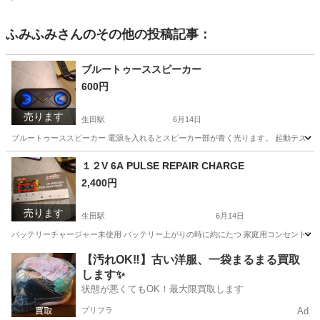
ふみふみ
さんのその他の投稿記事：
ブルートゥーススピーカー
600円
売ります
生田駅
6月14日
ブルートゥーススピーカー 電源を入れるとスピーカー部が青く光ります。 起動テスト済
神奈川
川崎市
生田駅
オーディオ
１２V 6A PULSE REPAIR CHARGE
2,400円
売ります
生田駅
6月14日
バッテリーチャージャー未使用 バッテリー上がりの時に約にたつ 家庭用コンセントで
神奈川
川崎市
生田駅
メンテナンス用品
【汚れOK‼️】古い洋服、一袋まるまる買取
します✨
状態が悪くてもOK！最大限買取します
プリフラ
Ad