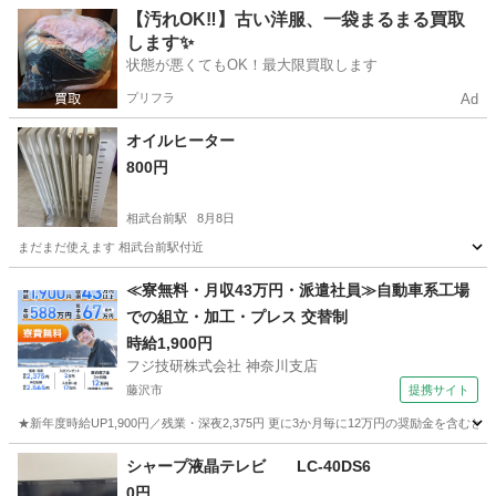
神奈川
横浜市
東戸塚駅
生活家電
場所
【汚れOK‼️】古い洋服、一袋まるまる買取
します✨
状態が悪くてもOK！最大限買取します
プリフラ
Ad
オイルヒーター
800円
相武台前駅
8月8日
まだまだ使えます 相武台前駅付近
神奈川
相模原市
相武台前駅
季節、空調家電
付近
≪寮無料・月収43万円・派遣社員≫自動車系工場
での組立・加工・プレス 交替制
時給1,900円
フジ技研株式会社 神奈川支店
藤沢市
提携サイト
★新年度時給UP1,900円／残業・深夜2,375円 更に3か月毎に12万円の奨励金を含む
神奈川
藤沢市
その他
シャープ液晶テレビ LC-40DS6
0円