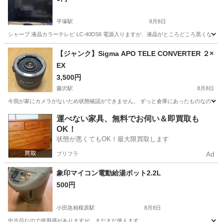
平塚駅
8月8日
シャープ 液晶カラーテレビ LC-40DS6 電源入りますが、液晶がところどころ黒く
神奈川
平塚市
平塚駅
テレビ
【ジャンク】Sigma APO TELE CONVERTER ２×
EX
3,500円
藤沢駅
8月8日
今我が家にカメラがないため状態確認ができません。 ずっと倉庫にあったものなので使
神奈川
藤沢市
藤沢駅
カメラ
運べない家具、無料でお伺い＆即買取も
OK！
状態が悪くてもOK！最大限買取します
プリフラ
Ad
象印マイコン電動給湯ボット2.2L
500円
小田急相模原駅
8月8日
中古品なので使用感がありますが、まだまだ使えます。