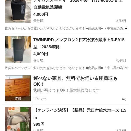
アイリスオーヤマ 2026年製 ITW-60B01-B 全
自動電気洗濯機
4,000円
善行駅
8月8日
数あるページからご覧いただきありがとうございます！ ■商品説明■ ・中古品の為、傷
神奈川
藤沢市
善行駅
生活家電
TWINBIRD ノンフロン2ドア冷凍冷蔵庫 HR-F915
型 2025年製
4,000円
善行駅
8月8日
数あるページからご覧いただきありがとうございます！ ■商品説明■ ・中古品の為、傷、
神奈川
藤沢市
善行駅
キッチン家電
運べない家具、無料でお伺い＆即買取も
OK！
状態が悪くてもOK！最大限買取します
プリフラ
Ad
【オンライン決済】【新品】元口付給水ホース 1.5
m
999円
生田駅
8月8日