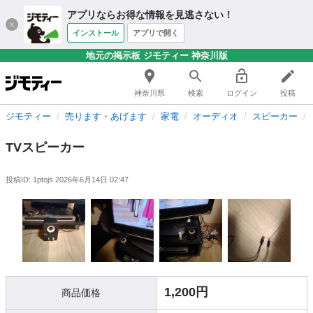
アプリならお得な情報を見逃さない！
インストール
アプリで開く
地元の掲示板 ジモティー 神奈川版
神奈川県
検索
ログイン
投稿
ジモティー
売ります・あげます
家電
オーディオ
スピーカー
TVスピーカー
投稿ID: 1ptojs
2026年6月14日 02:47
1,200円
商品価格