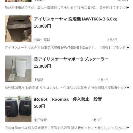
新品未使用品ですが、袋は一部開封してあります(３枚目参照)。 袋を開けてすぐに長さが
神奈川
川崎市
生田駅
生活家電
ホース
アイリスオーヤマ 洗濯機 IAW-T606-B 6.0kg
10,000円
武蔵中原駅
8月8日
アイリスオーヤマの全自動電気洗濯機 IAW-T606-B 6.0kgです。 【情報】 ブランド：アイリス
神奈川
川崎市
武蔵中原駅
生活家電
③アイリスオーヤマポータブルクーラー
12,000円
上溝駅
8月8日
動作確認済み·動作良好 リモコンなし ・付属品 お写真全て 神奈川県相模原市中央区
神奈川
相模原市
上溝駅
季節、空調家電
リモコン
iRobot Roomba 侵入禁止 設置
500円
東戸塚駅
8月8日
iRobot Roomba 侵入禁止場所に設置する装置 購入後使ったこと無くしまってたの