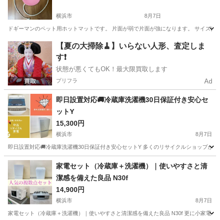
横浜市
8月7日
ドギーマンのペット用ホットマットです。 片面が弱で片面が強になります。 サイズば約
神奈川
横浜市
その他
ドギーマン
【夏の大掃除🧹】いらない人形、査定しま
す❗️
状態が悪くてもOK！最大限買取します
プリフラ
Ad
即日設置対応🚚冷蔵庫洗濯機30日保証付き安心セ
ットY
15,300円
横浜市
8月7日
即日設置対応🚚冷蔵庫洗濯機30日保証付き安心セットY 多くのリサイクルショップがあ
神奈川
横浜市
キッチン家電
自社
家電セット（冷蔵庫＋洗濯機）｜使いやすさと清
潔感を備えた良品 N30f
14,900円
横浜市
8月7日
家電セット（冷蔵庫＋洗濯機）｜使いやすさと清潔感を備えた良品 N30f 更に小家電