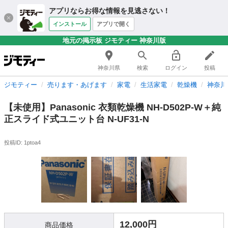
アプリならお得な情報を見逃さない！
インストール
アプリで開く
地元の掲示板 ジモティー 神奈川版
神奈川県
検索
ログイン
投稿
ジモティー
売ります・あげます
家電
生活家電
乾燥機
神奈川
【未使用】Panasonic 衣類乾燥機 NH-D502P-W＋純
正スライド式ユニット台 N-UF31-N
投稿ID: 1ptoa4
12,000円
商品価格