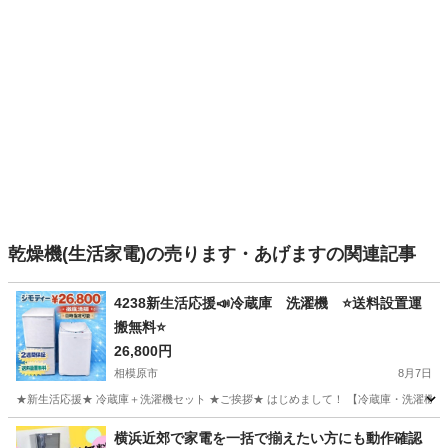
乾燥機(生活家電)の売ります・あげますの関連記事
4238新生活応援📣冷蔵庫 洗濯機 ⭐️送料設置運
搬無料⭐️
26,800円
相模原市
8月7日
★新生活応援★ 冷蔵庫＋洗濯機セット ★ご挨拶★ はじめまして！ 【冷蔵庫・洗濯機セット
神奈川
相模原市
キッチン家電
新生活
横浜近郊で家電を一括で揃えたい方にも動作確認