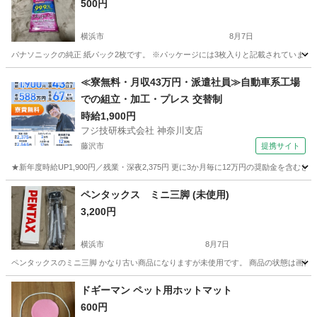
500円
横浜市
8月7日
パナソニックの純正 紙パック2枚です。 ※パッケージには3枚入りと記載されています
神奈川
横浜市
生活家電
パナソニック
≪寮無料・月収43万円・派遣社員≫自動車系工場
での組立・加工・プレス 交替制
時給1,900円
フジ技研株式会社 神奈川支店
藤沢市
提携サイト
★新年度時給UP1,900円／残業・深夜2,375円 更に3か月毎に12万円の奨励金を含む
神奈川
藤沢市
その他
ペンタックス ミニ三脚 (未使用)
3,200円
横浜市
8月7日
ペンタックスのミニ三脚 かなり古い商品になりますが未使用です。 商品の状態は画像
神奈川
横浜市
カメラ
ペンタックス
ドギーマン ペット用ホットマット
600円