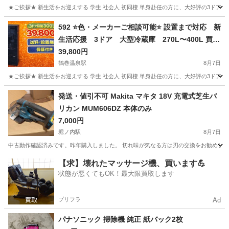
★ご挨拶★ 新生活をお迎えする 学生 社会人 初同棲 単身赴任の方に、大好評の3ドア
神奈川
川崎市
八丁畷駅
生活家電
商品
592 ⭐️色・メーカーご相談可能⭐️ 設置まで対応 新
生活応援 3ドア 大型冷蔵庫 270L〜400L 買い
替え
39,800円
鶴巻温泉駅
8月7日
★ご挨拶★ 新生活をお迎えする 学生 社会人 初同棲 単身赴任の方に、大好評の3ドア
神奈川
伊勢原市
鶴巻温泉駅
キッチン家電
商品
発送・値引不可 Makita マキタ 18V 充電式芝生バ
リカン MUM606DZ 本体のみ
7,000円
堀ノ内駅
8月7日
中古動作確認済みです。昨年購入しました。 切れ味が気なる方は刃の交換をお勧めしま
神奈川
横須賀市
堀ノ内駅
生活家電
【求】壊れたマッサージ機、買います💪
状態が悪くてもOK！最大限買取します
プリフラ
Ad
パナソニック 掃除機 純正 紙バック2枚