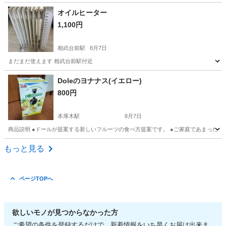
神奈川
横浜市
生活家電
商品
オイルヒーター
1,100円
相武台前駅
8月7日
まだまだ使えます 相武台前駅付近
神奈川
相模原市
相武台前駅
季節、空調家電
付近
Doleのヨナナス(イエロー)
800円
本厚木駅
8月7日
商品説明 ●ドールが提案する新しいフルーツの食べ方提案です。 ●ご家庭であまったフル
神奈川
厚木市
本厚木駅
キッチン家電
もっと見る
ページTOPへ
欲しいモノが見つからなかった方
ご希望の条件を登録するだけで、新着情報をいち早くお届け出来ま