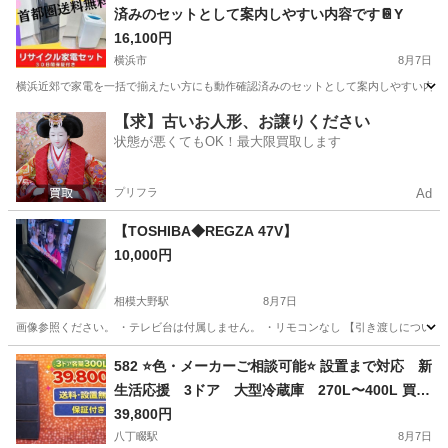
済みのセットとして案内しやすい内容です📔Y
16,100円
横浜市
8月7日
横浜近郊で家電を一括で揃えたい方にも動作確認済みのセットとして案内しやすい内容です📔
神奈川
横浜市
生活家電
SHARP
【求】古いお人形、お譲りください
状態が悪くてもOK！最大限買取します
プリフラ
Ad
【TOSHIBA◆REGZA 47V】
10,000円
相模大野駅
8月7日
画像参照ください。 ・テレビ台は付属しません。 ・リモコンなし 【引き渡しについて】
神奈川
相模原市
相模大野駅
テレビ
582 ⭐️色・メーカーご相談可能⭐️ 設置まで対応 新
生活応援 3ドア 大型冷蔵庫 270L〜400L 買い
替え
39,800円
八丁畷駅
8月7日