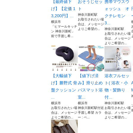
【最終値下
おそうじセッ
携帯マウスウ
げ】【定価 1
ト
ォッシュ オ
神奈川新町駅
3,200円】...
クチレモン
お取引されたい場
横浜市
3...
合は、メッセージ
「ヒマールキッチ
よりご希望の...
神奈川新町駅
ン 神奈川新町」
お取引されたい場
前で手渡し希...
合は、メッセージ
よりご希望の...
【大幅値下
【値下げ済
浴衣フルセッ
げ】勝野式 骨
み】滑り止め
ト( 浴衣・小
盤クッション
バスマット浴
物・髪飾り
...
室...
付...
横浜市
横浜市
神奈川新町駅
お取引されたい場
神奈川新町駅付近
お取引されたい場
合は、メッセージ
手渡し希望 カラ
合は、メッセージ
よりご希望の...
ー : ベ...
よりご希望の...