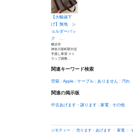
【大幅値下
げ】無地 シ
ョルダーバッ
ク ...
横浜市
神奈川新町駅付近
手渡し希望 スト
ラップ調整...
関連キーワード検索
空箱
Apple
ケーブル
ありません
汚れ
関連の掲示板
中古あげます・譲ります
家電
その他
ジモティー
売ります・あげます
家電