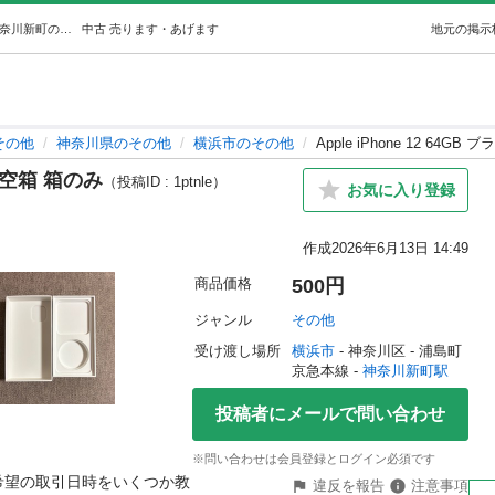
Apple iPhone 12 64GB ブラック 空箱 箱のみ (ぱるた) 神奈川新町のその他の中古あげます・譲ります｜ジモティーで不用品の処分
中古
売ります・あげます
地元の掲示
その他
神奈川県のその他
横浜市のその他
Apple iPhone 12 64G
ック 空箱 箱のみ
（投稿ID : 1ptnle）
お気に入り登録
作成
2026年6月13日 14:49
商品価格
500円
ジャンル
その他
受け渡し場所
横浜市
 - 神奈川区
 - 浦島町
京急本線 - 
神奈川新町駅
投稿者にメールで問い合わせ
※問い合わせは会員登録とログイン必須です
希望の取引日時をいくつか教
違反を報告
注意事項