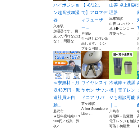
ハイポジショ
【~8/12ま
山善 卓上IH調
ン超音波加湿
で】アロマデ
理器
馬車道駅
器
ィフューザ
山善 コンパクト
入谷駅
ー...
卓上IHコンロ 一
加湿器です。 目
戸塚駅
度使った...
立った汚れなどは
引っ越しに伴い出
なく、問題な...
品します。 シン
プルな円筒...
≪寮無料・月
ワイヤレスイ
冷蔵庫＋洗濯
収43万円・派
ヤホン サウン
機｜電子レン
遣社員≫自
ドコア リバ...
ジも相談可能
茅ケ崎駅
動...
｜...
Anker Soundcore
藤沢市
川崎市
Libert...
★新年度時給UP1,
冷蔵庫＋洗濯機｜
900円／残業・深
電子レンジも相談
夜2,...
可能｜初期費...