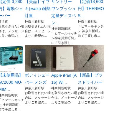
【定価 3,280
【美品】イワ
サントリー
【定価18,600
円】電動シェ
キ(iwaki) 耐熱
ワンプッシュ
円】THERMO
ーバー
計量...
定量ディスペ
S ...
横浜市
神奈川新町駅
神奈川新町駅
ン...
お取引されたい場
お取引されたい場
「ヒマールキッチ
神奈川新町駅
合は、メッセージ
合は、メッセージ
ン 神奈川新町」
「ヒマールキッチ
よりご希望の...
よりご希望の...
前で手渡し希...
ン神奈川新町前」
にて引き渡し...
【未使用品】
ボディシェー
Apple iPad (A
【新品】プラ
AC2600 MU-
バー メンズ
16) Wi...
スドライバー
神奈川新町駅
神奈川新町駅
神奈川新町駅
MIM...
お取引されたい場
お取引されたい場
お取引されたい場
神奈川新町駅
合は、メッセージ
合は、メッセージ
合は、メッセージ
「ヒマールキッチ
よりご希望の...
よりご希望の...
よりご希望の...
ン 神奈川新町」
前で手渡し希...