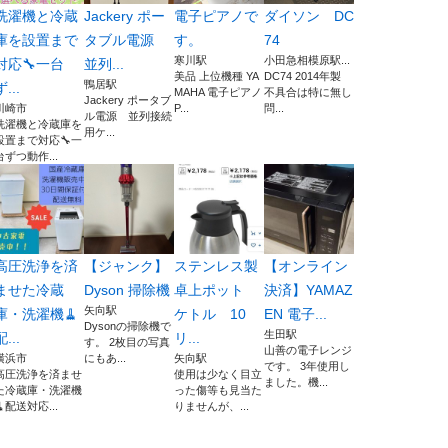
洗濯機と冷蔵
Jackery ポー
電子ピアノで
ダイソン DC
庫を設置まで
タブル電源
す。
74
寒川駅
小田急相模原駅...
対応🔧一台
並列...
美品 上位機種 YA
DC74 2014年製
鴨居駅
ず...
MAHA 電子ピアノ
不具合は特に無し
Jackery ポータブ
川崎市
P...
問...
ル電源 並列接続
洗濯機と冷蔵庫を
用ケ...
設置まで対応🔧一
台ずつ動作...
高圧洗浄を済
【ジャンク】
ステンレス製
【オンライン
ませた冷蔵
Dyson 掃除機
卓上ポット
決済】YAMAZ
矢向駅
庫・洗濯機🧹
ケトル 10
EN 電子...
Dysonの掃除機で
生田駅
配...
リ...
す。 2枚目の写真
山善の電子レンジ
横浜市
にもあ...
矢向駅
です。 3年使用し
高圧洗浄を済ませ
使用は少なく目立
ました。機...
た冷蔵庫・洗濯機
った傷等も見当た
🧹配送対応...
りませんが、...