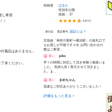
投稿者
ぱるた
性別非公開
投稿： 
37
し希望

4.9
(
56
)
認証とは
身分証
電話番号
京急線「神奈川新町〜横浜駅」の改札口で
もお渡しが可能です☺️🌼 お問い合わせの
際はご希望...
の付属品はありません。

良い
piko
早々の時間に対応して頂き有難う御座いま
ご了承ください。
した。 気持ち良く取引させて頂きまし
た。ま...
良い
まめちゃん
迅速なご対応ありがとうございました！
評価をもっと見る