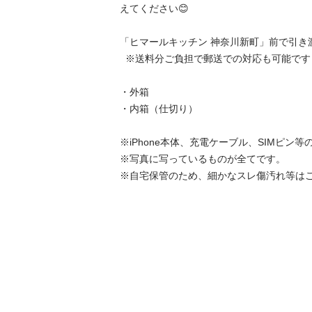
えてください😊

「ヒマールキッチン 神奈川新町」前で引き渡
  ※送料分ご負担で郵送での対応も可能です！！

・外箱

・内箱（仕切り）

※iPhone本体、充電ケーブル、SIMピン等
※写真に写っているものが全てです。

※自宅保管のため、細かなスレ傷汚れ等は