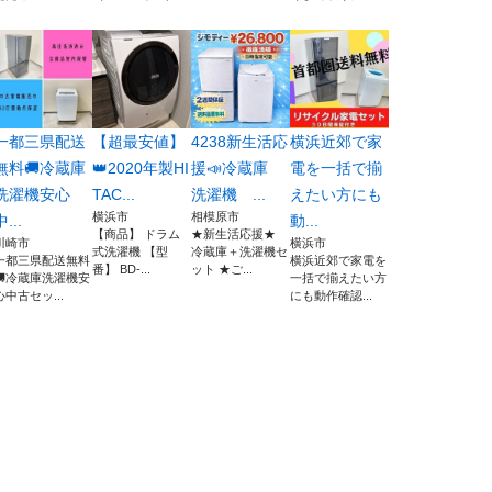
一都三県配送
【超最安値】
4238新生活応
横浜近郊で家
無料🚚冷蔵庫
👑2020年製HI
援📣冷蔵庫
電を一括で揃
洗濯機安心
TAC...
洗濯機 ...
えたい方にも
横浜市
相模原市
中...
動...
【商品】 ドラム
★新生活応援★
川崎市
横浜市
式洗濯機 【型
冷蔵庫＋洗濯機セ
一都三県配送無料
横浜近郊で家電を
番】 BD-...
ット ★ご...
🚚冷蔵庫洗濯機安
一括で揃えたい方
心中古セッ...
にも動作確認...