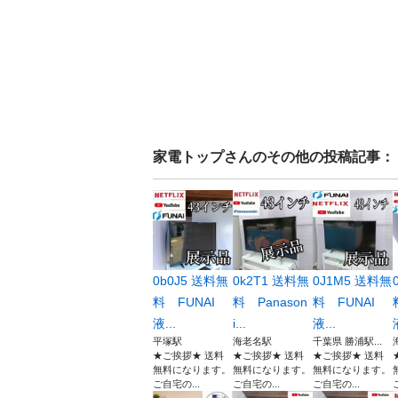
家電トップ
さんのその他の投稿記事：
0b0J5 送料無
0k2T1 送料無
0J1M5 送料無
料 FUNAI
料 Panason
料 FUNAI
液...
i...
液...
平塚駅
海老名駅
千葉県 勝浦駅...
★ご挨拶★ 送料
★ご挨拶★ 送料
★ご挨拶★ 送料
無料になります。
無料になります。
無料になります。
ご自宅の...
ご自宅の...
ご自宅の...