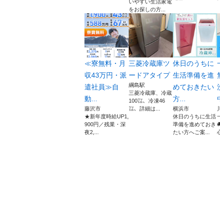
いやすい生活家電
をお探しの方...
≪寮無料・月
三菱冷蔵庫ツ
休日のうちに
収43万円・派
ードアタイプ
生活準備を進
綱島駅
遣社員≫自
めておきたい
三菱冷蔵庫、冷蔵
動...
方...
100㍑、冷凍46
藤沢市
㍑、詳細は...
横浜市
★新年度時給UP1,
休日のうちに生活
900円／残業・深
準備を進めておき
夜2,...
たい方へご案...