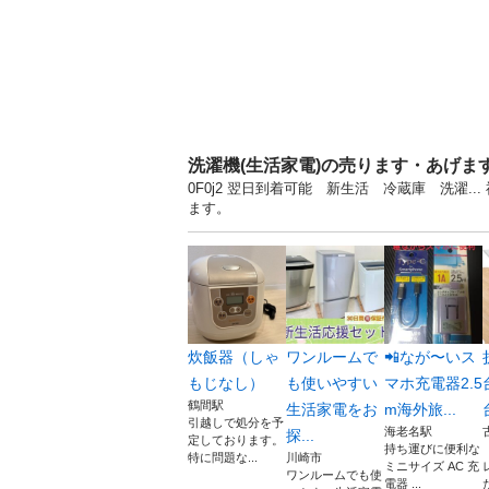
洗濯機(生活家電)の売ります・あげま
0F0j2 翌日到着可能 新生活 冷蔵庫 洗濯
ます。
炊飯器（しゃ
ワンルームで
📲なが〜いス
もじなし）
も使いやすい
マホ充電器2.5
鶴間駅
生活家電をお
m海外旅...
引越しで処分を予
海老名駅
探...
定しております。
持ち運びに便利な
特に問題な...
川崎市
ミニサイズ AC 充
ワンルームでも使
電器 ...