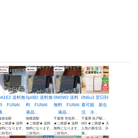
0A1E2 送料無
0p0B2 送料無
0M0W2 送料
0N0u3 翌日到
料 FUNAI
料 FUNAI
無料 FUNAI
着可能 新生
液...
液晶...
液晶...
活 冷...
海老名駅
相模原駅
千葉県 市役所...
千葉県 松戸駅...
★ご挨拶★ 送料
★ご挨拶★ 送料
★ご挨拶★ 送料
003 ★ご挨拶★ 大
無料になります。
無料になります。
無料になります。
人気の新生活、冷
ご自宅の...
ご自宅の...
ご自宅の...
蔵...