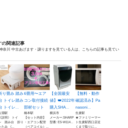
すの関連記事
... 神奈川 中古あげます・譲りますを見ている人は、こちらの記事も見てい
折り畳み 踏み
6畳用〜エア
【全国最安
【無料・動作
台 トイレ踏み
コン取付接続
値】👑2022年
確認済み】Pa
台 トイレ...
部材セット
購入SHA...
nasoni...
古淵駅
橋本駅
横浜市
生麦駅
《説明》 トイ
【セット内容】
メーカー:SHARP
★ファミリーマー
レ 踏み台 折り
・エアコン配管
型番: ES-W114...
ト生麦駅西口店近
たたみ 《...
（ペアコイル）...
くまで取りに...