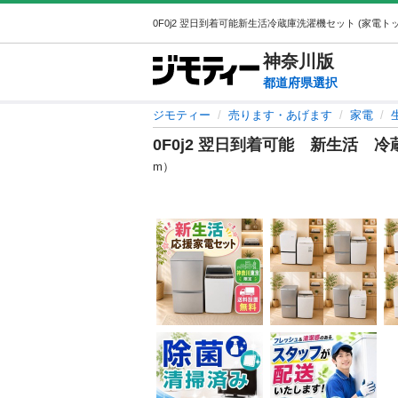
神奈川
版
都道府県選択
ジモティー
売ります・あげます
家電
0F0j2 翌日到着可能 新生活 
m）