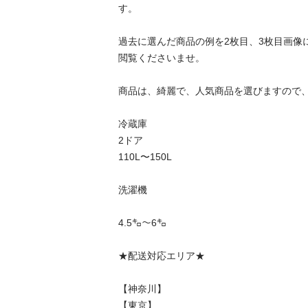
す。

過去に選んだ商品の例を2枚目、3枚目画像
閲覧くださいませ。

商品は、綺麗で、人気商品を選びますので、
冷蔵庫　

2ドア

110L〜150L

洗濯機

4.5㌔〜6㌔

★配送対応エリア★

【神奈川】

【東京】
