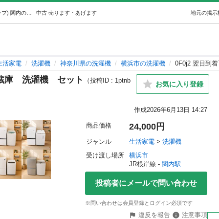
0F0j2 翌日到着可能新生活冷蔵庫洗濯機セット (家電トップ) 関内の生活家電《洗濯機》の中古あげます・譲ります｜ジモティーで不用品の処分
中古
売ります・あげます
地元の掲示
生活家電
洗濯機
神奈川県の洗濯機
横浜市の洗濯機
0F0j2 翌
冷蔵庫 洗濯機 セット
（投稿ID : 1ptnb
お気に入り登録
作成
2026年6月13日 14:27
商品価格
24,000円
ジャンル
生活家電
 > 
洗濯機
受け渡し場所
横浜市
JR根岸線 - 
関内駅
投稿者にメールで問い合わせ
※問い合わせは会員登録とログイン必須です
違反を報告
注意事項