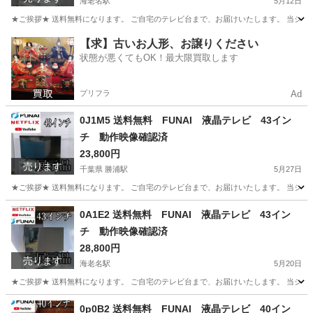
海老名駅
5月12日
★ご挨拶★ 送料無料になります。 ご自宅のテレビ台まで、お届けいたします。 当ショ
神奈川
海老名市
海老名駅
テレビ
43インチ
【求】古いお人形、お譲りください
状態が悪くてもOK！最大限買取します
プリフラ
Ad
0J1M5 送料無料 FUNAI 液晶テレビ 43イン
チ 動作映像確認済
23,800円
売ります
千葉県 勝浦駅
5月27日
★ご挨拶★ 送料無料になります。 ご自宅のテレビ台まで、お届けいたします。 当ショ
千葉
勝浦市
勝浦駅
テレビ
FUNAI
0A1E2 送料無料 FUNAI 液晶テレビ 43イン
チ 動作映像確認済
28,800円
売ります
海老名駅
5月20日
★ご挨拶★ 送料無料になります。 ご自宅のテレビ台まで、お届けいたします。 当ショ
神奈川
海老名市
海老名駅
テレビ
FUNAI
0p0B2 送料無料 FUNAI 液晶テレビ 40イン