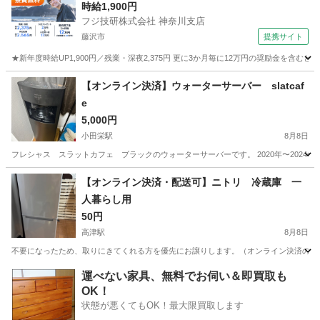
時給1,900円
フジ技研株式会社 神奈川支店
藤沢市
提携サイト
★新年度時給UP1,900円／残業・深夜2,375円 更に3か月毎に12万円の奨励金を含む
神奈川
藤沢市
その他
【オンライン決済】ウォーターサーバー slatcaf
e
5,000円
小田栄駅
8月8日
フレシャス スラットカフェ ブラックのウォーターサーバーです。 2020年〜2024
神奈川
川崎市
小田栄駅
キッチン家電
【オンライン決済・配送可】ニトリ 冷蔵庫 一
人暮らし用
50円
高津駅
8月8日
不要になったため、取りにきてくれる方を優先にお譲りします。（オンライン決済の掲載方法
神奈川
川崎市
高津駅
生活家電
運べない家具、無料でお伺い＆即買取も
OK！
状態が悪くてもOK！最大限買取します