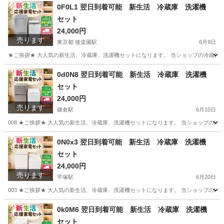
千葉
木更津市
木更津駅
生活家電
ショップ
0F0L1 翌日到着可能 新生活 冷蔵庫 洗濯機
セット
24,000円
売ります
東京都 後楽園駅
6月9日
★ご挨拶★ 大人気の新生活、冷蔵庫、洗濯機セットになります。 当ショップの冷蔵庫
東京
文京区
後楽園駅
生活家電
商品
0d0N8 翌日到着可能 新生活 冷蔵庫 洗濯機
セット
24,000円
売ります
鎌倉駅
6月10日
008 ★ご挨拶★ 大人気の新生活、冷蔵庫、洗濯機セットになります。 当ショップの
神奈川
鎌倉市
鎌倉駅
生活家電
商品
0N0x3 翌日到着可能 新生活 冷蔵庫 洗濯機
セット
24,000円
売ります
平塚駅
6月20日
003 ★ご挨拶★ 大人気の新生活、冷蔵庫、洗濯機セットになります。 当ショップの
神奈川
平塚市
平塚駅
生活家電
商品
0k0M6 翌日到着可能 新生活 冷蔵庫 洗濯機
セット