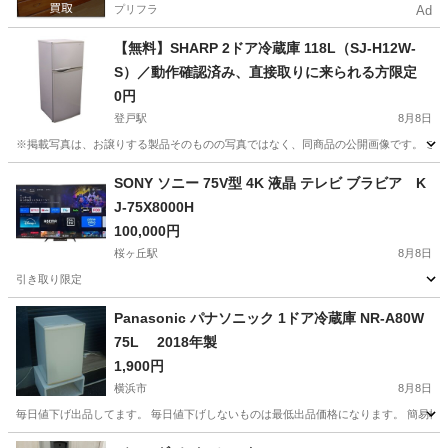
プリフラ
Ad
【無料】SHARP 2ドア冷蔵庫 118L（SJ-H12W-
S）／動作確認済み、直接取りに来られる方限定
0円
登戸駅
8月8日
※掲載写真は、お譲りする製品そのものの写真ではなく、同商品の公開画像です。 ご覧い
神奈川
川崎市
登戸駅
キッチン家電
SONY ソニー 75V型 4K 液晶 テレビ ブラビア K
J-75X8000H
100,000円
桜ヶ丘駅
8月8日
引き取り限定
神奈川
大和市
桜ヶ丘駅
テレビ
Panasonic パナソニック 1ドア冷蔵庫 NR-A80W
75L 2018年製
1,900円
横浜市
8月8日
毎日値下げ出品してます。 毎日値下げしないものは最低出品価格になります。 簡易検
神奈川
横浜市
キッチン家電