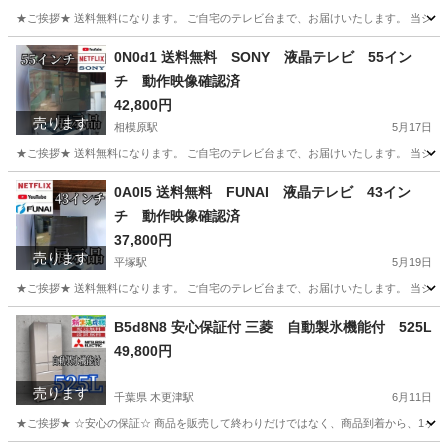
★ご挨拶★ 送料無料になります。 ご自宅のテレビ台まで、お届けいたします。 当ショ
千葉
千葉市
市役所前駅
テレビ
55インチ
0N0d1 送料無料 SONY 液晶テレビ 55イン
チ 動作映像確認済
42,800円
売ります
相模原駅
5月17日
★ご挨拶★ 送料無料になります。 ご自宅のテレビ台まで、お届けいたします。 当ショ
神奈川
相模原市
相模原駅
テレビ
55インチ
0A0I5 送料無料 FUNAI 液晶テレビ 43イン
チ 動作映像確認済
37,800円
売ります
平塚駅
5月19日
★ご挨拶★ 送料無料になります。 ご自宅のテレビ台まで、お届けいたします。 当ショ
神奈川
平塚市
平塚駅
テレビ
FUNAI
B5d8N8 安心保証付 三菱 自動製氷機能付 525L
49,800円
売ります
千葉県 木更津駅
6月11日
★ご挨拶★ ☆安心の保証☆ 商品を販売して終わりだけではなく、商品到着から、1ヶ月