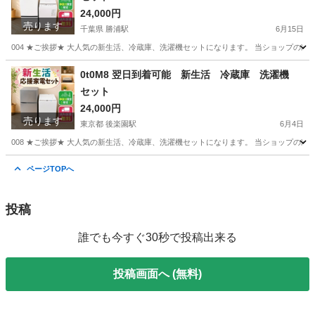
24,000円
売ります
千葉県 勝浦駅
6月15日
004 ★ご挨拶★ 大人気の新生活、冷蔵庫、洗濯機セットになります。 当ショップの
千葉
勝浦市
勝浦駅
生活家電
商品
0t0M8 翌日到着可能 新生活 冷蔵庫 洗濯機
セット
24,000円
売ります
東京都 後楽園駅
6月4日
008 ★ご挨拶★ 大人気の新生活、冷蔵庫、洗濯機セットになります。 当ショップの
東京
文京区
後楽園駅
生活家電
商品
ページTOPへ
投稿
誰でも今すぐ30秒で投稿出来る
投稿画面へ (無料)