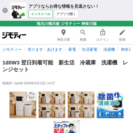
アプリならお得な情報を見逃さない！
インストール
アプリで開く
地元の掲示板 ジモティー 神奈川版
神奈川県
検索
ログイン
投稿
ジモティー
売ります・あげます
家電
生活家電
洗濯機
神奈川
1d0W3 翌日到着可能 新生活 冷蔵庫 洗濯機 レ
ンジセット
投稿ID: 1ptnbf
2026年6月13日 14:27