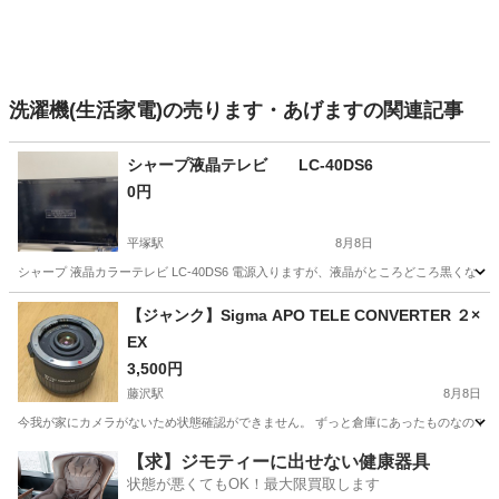
洗濯機(生活家電)の売ります・あげますの関連記事
シャープ液晶テレビ LC-40DS6
0円
平塚駅
8月8日
シャープ 液晶カラーテレビ LC-40DS6 電源入りますが、液晶がところどころ黒く
神奈川
平塚市
平塚駅
テレビ
【ジャンク】Sigma APO TELE CONVERTER ２×
EX
3,500円
藤沢駅
8月8日
今我が家にカメラがないため状態確認ができません。 ずっと倉庫にあったものなので使
神奈川
藤沢市
藤沢駅
カメラ
【求】ジモティーに出せない健康器具
状態が悪くてもOK！最大限買取します