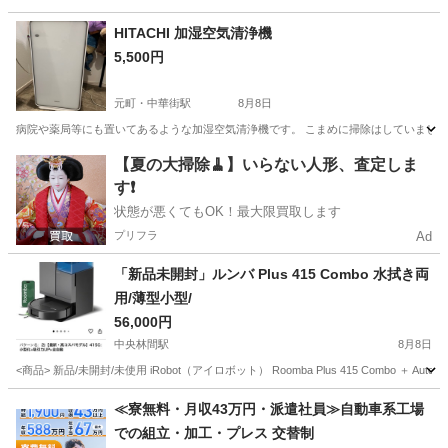
神奈川
大和市
高座渋谷駅
季節、空調家電
HITACHI 加湿空気清浄機
5,500円
元町・中華街駅
8月8日
病院や薬局等にも置いてあるような加湿空気清浄機です。 こまめに掃除はしていました
神奈川
横浜市
元町・中華街駅
季節、空調家電
【夏の大掃除🧹】いらない人形、査定しま
す❗️
状態が悪くてもOK！最大限買取します
プリフラ
Ad
「新品未開封」ルンバ Plus 415 Combo 水拭き両
用/薄型小型/
56,000円
中央林間駅
8月8日
<商品> 新品/未開封/未使用 iRobot（アイロボット） Roomba Plus 415 Combo 
神奈川
大和市
中央林間駅
生活家電
≪寮無料・月収43万円・派遣社員≫自動車系工場
での組立・加工・プレス 交替制