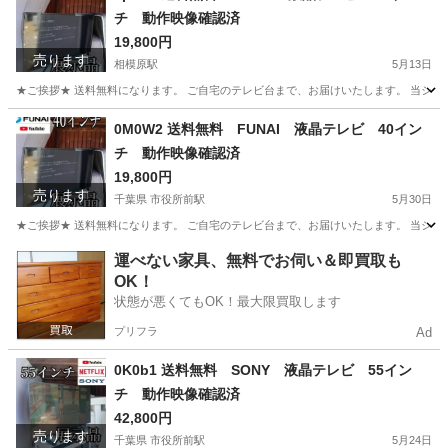
チ 動作映像確認済
19,800円
売ります
相模原駅
5月13日
★ご挨拶★ 送料無料になります。 ご自宅のテレビ台まで、お届けいたします。 当ショ
神奈川
相模原市
相模原駅
テレビ
FUNAI
0M0W2 送料無料 FUNAI 液晶テレビ 40イン
チ 動作映像確認済
19,800円
売ります
千葉県 市役所前駅
5月30日
★ご挨拶★ 送料無料になります。 ご自宅のテレビ台まで、お届けいたします。 当ショ
千葉
千葉市
市役所前駅
テレビ
FUNAI
運べない家具、無料でお伺い＆即買取も
OK！
状態が悪くてもOK！最大限買取します
プリフラ
Ad
0K0b1 送料無料 SONY 液晶テレビ 55イン
チ 動作映像確認済
42,800円
売ります
千葉県 市役所前駅
5月24日