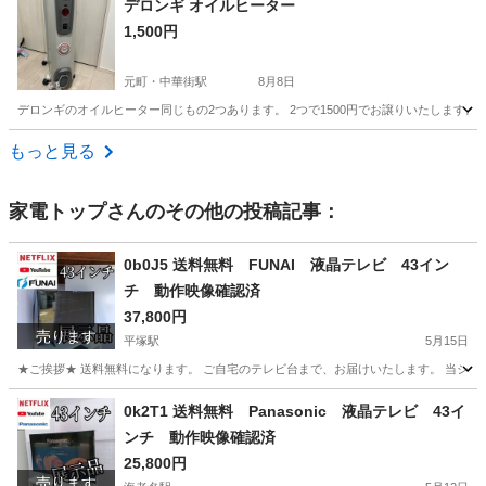
デロンギ オイルヒーター
1,500円
元町・中華街駅
8月8日
デロンギのオイルヒーター同じもの2つあります。 2つで1500円でお譲りいたします
神奈川
横浜市
元町・中華街駅
季節、空調家電
もっと見る
家電トップ
さんのその他の投稿記事：
0b0J5 送料無料 FUNAI 液晶テレビ 43イン
チ 動作映像確認済
37,800円
売ります
平塚駅
5月15日
★ご挨拶★ 送料無料になります。 ご自宅のテレビ台まで、お届けいたします。 当ショ
神奈川
平塚市
平塚駅
テレビ
FUNAI
0k2T1 送料無料 Panasonic 液晶テレビ 43イ
ンチ 動作映像確認済
25,800円
売ります