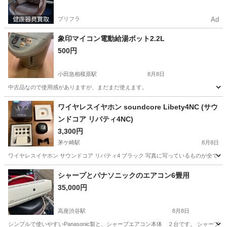
プリフラ
Ad
象印マイコン電動給湯ボット2.2L
500円
小田急相模原駅
8月8日
中古品なので使用感がありますが、まだまだ使えます。
神奈川
相模原市
小田急相模原駅
キッチン家電
ワイヤレスイヤホン soundcore Libety4NC (サウ
ンドコア リバティ4NC)
3,300円
茅ケ崎駅
8月8日
ワイヤレスイヤホン サウンドコア リバティ4 ブラック 写真に写っているものが全てです。
神奈川
茅ヶ崎市
茅ケ崎駅
オーディオ
リバティ
シャープとパナソニックのエアコン6畳用
35,000円
高座渋谷駅
8月8日
シンプルで使いやすいPanasonic製と、シャープエアコン本体 ２台です。 シャープ