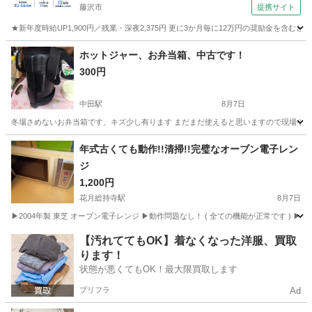
藤沢市
提携サイト
★新年度時給UP1,900円／残業・深夜2,375円 更に3か月毎に12万円の奨励金を含む
神奈川
藤沢市
その他
ホットジャー、お弁当箱、中古です！
300円
中田駅
8月7日
冬場さめないお弁当箱です、キズ少し有ります まだまだ使えると思いますので現場や外
神奈川
横浜市
中田駅
キッチン家電
年式古くても動作!!清掃!!完璧なオーブン電子レン
ジ
1,200円
花月総持寺駅
8月7日
▶2004年製 東芝 オーブン電子レンジ ▶動作問題なし！ ( 全ての機能が正常です ) 
神奈川
横浜市
花月総持寺駅
キッチン家電
【汚れててもOK】着なくなった洋服、買取
ります！
状態が悪くてもOK！最大限買取します
プリフラ
Ad