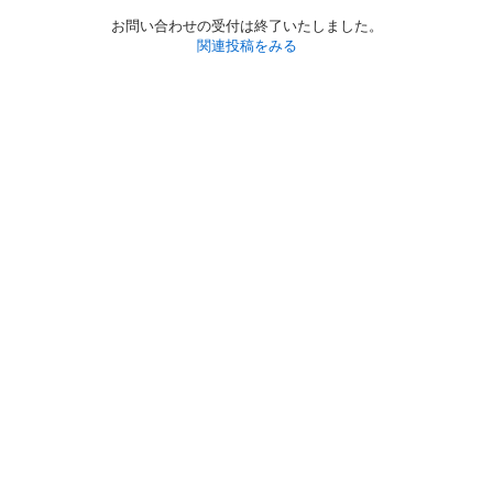
お問い合わせの受付は終了いたしました。
関連投稿をみる
初めての方へ
利用規約
プライバシーポリシー
プライバシー・ステートメント
健全化に資する運用方針
お問い合わせ
運営会社
サイトマップ
ご利用ガイド
フリーワードで探す
PC版で表示
都道府県選択
特定商取引法の表示
利用者情報の外部送信について
© 2011-
2026
Jmty, Inc.