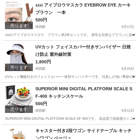
神奈川
横浜市
蒔田駅
その他
xixi アイブロウマスカラ EYEBROW DYE カーキ
ブラウン 一本
500円
売ります
蒔田駅
6月17日
xixiのアイブロウマスカラ、ブラウン系3本セットです。 眉毛を自然なブラウンに染め上げ
神奈川
横浜市
蒔田駅
メイクアップ
カーキ
UVカット フェイスカバー付きサンバイザー 日焼
け防止 紫外線対策
1,800円
売ります
蒔田駅
6月15日
UVカット機能付きのフェイスカバー一体型サンバイザーです。日差しが強い季節の紫外
神奈川
横浜市
蒔田駅
小物
SUPERIOR MINI DIGITAL PLATFORM SCALE S
F-400 キッチンスケール
500円
売ります
蒔田駅
6月11日
SUPERIOR MINI DIGITAL PLATFORM SCALE SF-400です。 高品
神奈川
横浜市
蒔田駅
キッチン家電
キャスター付き2段ワゴン サイドテーブル キッチ
ンワゴン ベージュ