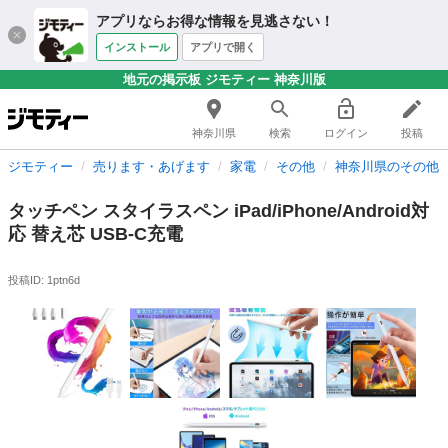
アプリならお得な情報を見逃さない！
インストール
アプリで開く
地元の掲示板 ジモティー 神奈川版
神奈川県
検索
ログイン
投稿
ジモティー
売ります・あげます
家電
その他
神奈川県のその他
タッチペン スタイラスペン iPad/iPhone/Android対
応 替え芯 USB-C充電
投稿ID: 1ptn6d