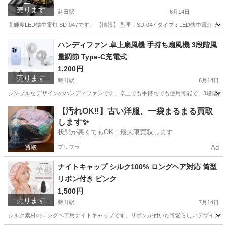
売ります
蒔田駅
6月14日
高輝度LED懐中電灯 SD-047です。 【情報】 型番：SD-047 タイプ：LED懐中電灯 
神奈川
横浜市
蒔田駅
その他
ハンディファン 卓上扇風機 手持ち扇風機 3段階風
量調節 Type-C充電式
1,200円
売ります
蒔田駅
6月14日
シンプルなデザインのハンディファンです。卓上でも手持ちでも使用可能で、3段階の風量調節
神奈川
横浜市
蒔田駅
季節、空調家電
【汚れOK‼️】古い洋服、一袋まるまる買取
します✨
状態が悪くてもOK！最大限買取します
プリフラ
Ad
ナイトキャップ シルク100% ロングヘア対応 筒型
リボン付き ピンク
1,500円
売ります
蒔田駅
7月14日
シルク素材のロングヘア用ナイトキャップです。リボンが付いた可愛らしいデザインで、就