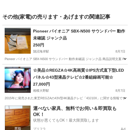
その他(家電)の売ります・あげますの関連記事
Pioneer パイオニア SBX-N500 サウンドバー 動作
未確認 ジャンク品
250円
鵠沼海岸駅
8月7日
Pioneer パイオニア SBX-N500 サウンドバー 動作未確認 ジャンク品 商品説明文案 
神奈川
藤沢市
鵠沼海岸駅
オーディオ
Pioneer
☆美品☆REGZA☆4K高画質☆IPS方式直下型LED
パネル☆43型液晶テレビ☆2番組録画可能☆
27,000円
相模大野駅
8月7日
2015年に発売された東芝REGZAの43V型4K液晶テレビ「43J10X」に関する情報で
神奈川
相模原市
相模大野駅
テレビ
4Kテレビ
運べない家具、無料でお伺い＆即買取も
OK！
状態が悪くてもOK！最大限買取します
プリフラ
Ad