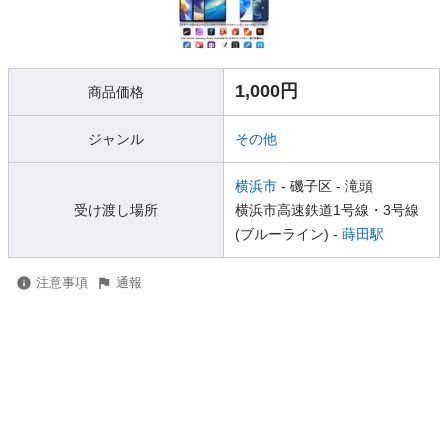
1,000円
商品価格
ジャンル
その他
横浜市
- 磯子区
- 滝頭
受け渡し場所
横浜市高速鉄道1号線・3号線
(ブルーライン) -
蒔田駅
注意事項
通報