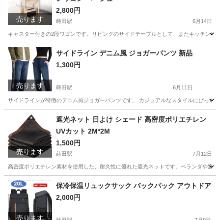
2,800円
売ります
蒔田駅
6月14日
キャスター付きの2段ワゴンです。リビングのサイドテーブルとして、またキッチンワゴ
神奈川
横浜市
蒔田駅
収納家具
サイドライン デニム風 ジョガーパンツ 新品
1,300円
売ります
蒔田駅
6月11日
サイドラインが特徴のデニム風ジョガーパンツです。 カジュアルなスタイルにぴったり
神奈川
横浜市
蒔田駅
パンツ
遮光ネット 日よけ シェード 高密度ポリエチレン
UVカット 2M*2M
1,500円
売ります
蒔田駅
7月12日
高密度ポリエチレン素材を使用した、耐久性に優れた遮光ネットです。ベランダや窓、カ
神奈川
横浜市
蒔田駅
家電
保冷保温リュックサック バックパック アウトドア
2,000円
売ります