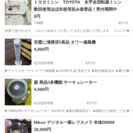
トヨタミシン TOYOTA 水平全回転釜ミシン
数回使用ほぼ未使用並み保管品！受付期間中
0円
川崎駅
8月7日
自身で使われる方 これから始めようと思ってる方には良いと思います コンパクト少スペ
神奈川
川崎市
川崎駅
生活家電
完璧に清掃済‼️美品 タワー扇風機
4,000円
花月総持寺駅
8月7日
▶アイリスオーヤマ タワー扇風機 ★2018年式.超 美品です ★動作確認済み ★裏のカ
神奈川
横浜市
花月総持寺駅
季節、空調家電
超 美品‼️多機能 サーキュレーター
4,500円
花月総持寺駅
8月7日
▶YAMAZEN サーキュレーター 2014年式 ★動作確認済み！ ★細部まで清掃してるため
神奈川
横浜市
花月総持寺駅
季節、空調家電
Nikon デジタル一眼レフカメラ 本体D5000
10,000円
サーキュレーター