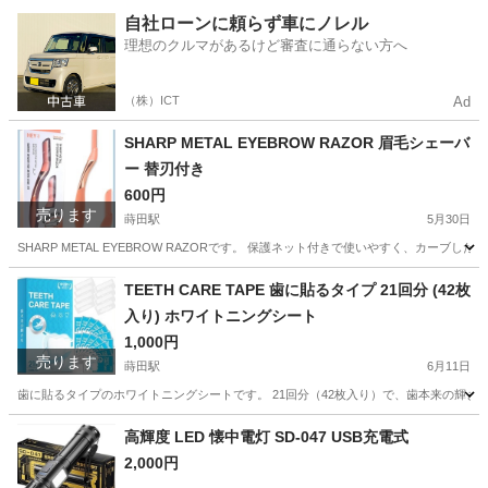
神奈川
横浜市
蒔田駅
生活家電
自社ローンに頼らず車にノレル
理想のクルマがあるけど審査に通らない方へ
（株）ICT
Ad
SHARP METAL EYEBROW RAZOR 眉毛シェーバ
ー 替刃付き
600円
売ります
蒔田駅
5月30日
SHARP METAL EYEBROW RAZORです。 保護ネット付きで使いやすく、カ
神奈川
横浜市
蒔田駅
フェイスケア
TEETH CARE TAPE 歯に貼るタイプ 21回分 (42枚
入り) ホワイトニングシート
1,000円
売ります
蒔田駅
6月11日
歯に貼るタイプのホワイトニングシートです。 21回分（42枚入り）で、歯本来の輝きを
神奈川
横浜市
蒔田駅
その他
高輝度 LED 懐中電灯 SD-047 USB充電式
2,000円