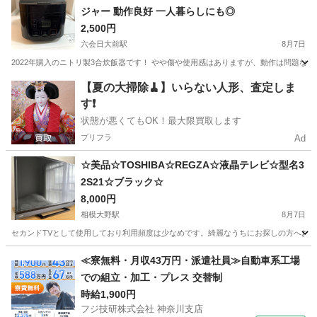
ジャー 動作良好 一人暮らしにも◎
2,500円
六会日大前駅
8月7日
2022年購入のニトリ製3合炊飯器です！ やや傷や使用感はありますが、動作は問題なく
神奈川
藤沢市
六会日大前駅
キッチン家電
ニトリ
【夏の大掃除🧹】いらない人形、査定しま
す❗️
状態が悪くてもOK！最大限買取します
プリフラ
Ad
☆美品☆TOSHIBA☆REGZA☆液晶テレビ☆型名3
2S21☆ブラック☆
8,000円
相模大野駅
8月7日
セカンドTVとして使用しており利用頻度は少なめです。綺麗なうちにお探しの方へお譲り致
神奈川
相模原市
相模大野駅
テレビ
≪寮無料・月収43万円・派遣社員≫自動車系工場
での組立・加工・プレス 交替制
時給1,900円
フジ技研株式会社 神奈川支店