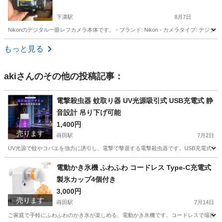
下溝駅
8月7日
Nikonのデジタル一眼レフカメラ本体です。 - ブランド: Nikon - カメラタイプ
神奈川
相模原市
下溝駅
カメラ
Nikon
もっと見る
aki
さんのその他の投稿記事：
電撃殺虫器 蚊取り器 UV光源吸引式 USB充電式 静
音設計 吊り下げ可能
1,400円
売ります
蒔田駅
7月2日
UV光源で蚊やコバエを強力に誘引し、電撃で撃退する電撃殺虫器です。USB充電式で
神奈川
横浜市
蒔田駅
季節、空調家電
電動かき氷機 ふわふわ コードレス Type-C充電式
製氷カップ4個付き
3,000円
売ります
蒔田駅
7月14日
ご家庭で手軽にふわふわのかき氷が楽しめる、電動かき氷機です。コードレスで場所を選ばず