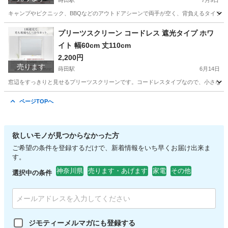
蒔田駅
7月9日
キャンプやピクニック、BBQなどのアウトドアシーンで両手が空く、背負えるタイプの保冷・保温
神奈川
横浜市
蒔田駅
バッグ
プリーツスクリーン コードレス 遮光タイプ ホワ
イト 幅60cm 丈110cm
2,200円
売ります
蒔田駅
6月14日
窓辺をすっきりと見せるプリーツスクリーンです。コードレスタイプなので、小さなお子
神奈川
横浜市
蒔田駅
カーテン、ブラインド
ページTOPへ
欲しいモノが見つからなかった方
ご希望の条件を登録するだけで、新着情報をいち早くお届け出来ま
す。
神奈川県
売ります・あげます
家電
その他
選択中の条件
ジモティーメルマガにも登録する