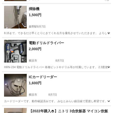
掃除機
1,500円
秦野駅
8月7日
8.15まで、できるだけ早くとりにきてくれる方を優先させていただきます。 よろしく
神奈川
秦野市
秦野駅
生活家電
電動ドリルドライバー
2,000円
横浜市
8月7日
HRN-234 電動ドリルドライバー 各種ビットやドリル等が付属しています。 2.3度使
神奈川
横浜市
その他
ICカードリーダー
1,600円
横浜市
8月7日
カードリーダーです、動作確認済みです。 みなとみらい線沿線で受渡し希望です。
神奈川
横浜市
その他
【2022年購入🍚】ニトリ 3合炊飯器 マイコン炊飯