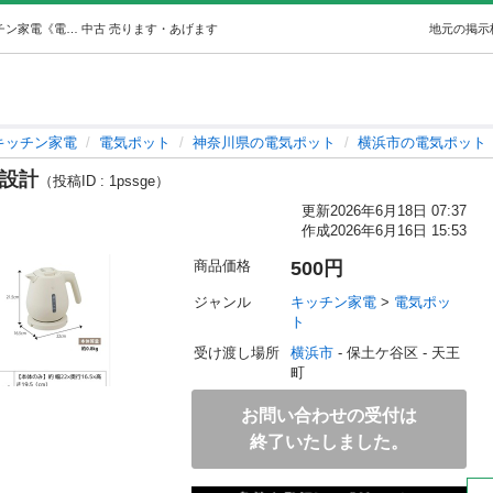
象印 電気ケトル ベージュ 1L 安全設計 (no) 横浜のキッチン家電《電気ポット》の中古あげます・譲ります｜ジモティーで不用品の処分
中古
売ります・あげます
地元の掲示
キッチン家電
電気ポット
神奈川県の電気ポット
横浜市の電気ポット
全設計
（投稿ID : 1pssge）
更新
2026年6月18日 07:37
作成
2026年6月16日 15:53
商品価格
500円
ジャンル
キッチン家電
 > 
電気ポッ
ト
受け渡し場所
横浜市
 - 保土ケ谷区
 - 天王
町
お問い合わせの受付は
終了いたしました。