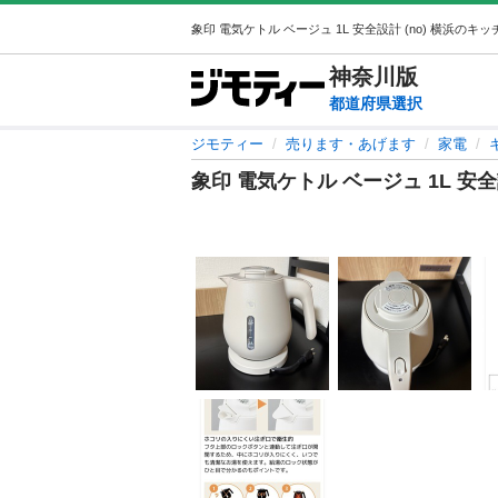
神奈川
版
都道府県選択
ジモティー
売ります・あげます
家電
象印 電気ケトル ベージュ 1L 安