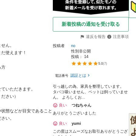
新着投稿の通知を受け取る
違反を報告
注意事項
せん。

投稿者
no
性別非公開
だ使えます！

投稿： 
14
5.0
(
7
)
方

認証とは
電話番号
引っ越しの為、家具を整理しています。
ていただきます。

タバコ吸いません、ペットは飼っていませ
ださい）

ん。 よろしくお...
良い
つねちゃん
や状態などが目安であること
ありがとうございました
さい。

良い
yumi
この度はスムーズなお取引ありがとうござ