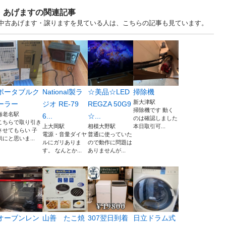
・あげますの関連記事
奈川 中古あげます・譲りますを見ている人は、こちらの記事も見ています。
ポータブルク
National製ラ
☆美品☆LED
掃除機
新大津駅
ーラー
ジオ RE-79
REGZA 50G9
掃除機です 動く
海老名駅
6...
☆...
のは確認しました
こちらで取り引き
上大岡駅
相模大野駅
本日取引可...
させてもらい 子
電源・音量ダイヤ
普通に使っていた
供にと思いま...
ルにガリありま
ので動作に問題は
す。 なんとか...
ありませんが...
オーブンレン
山善 たこ焼
307翌日到着
日立ドラム式