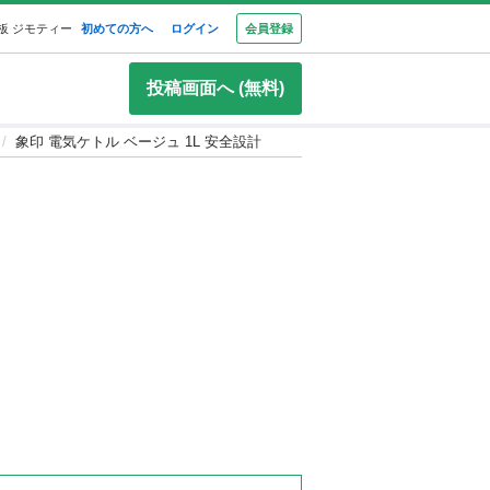
板 ジモティー
初めての方へ
ログイン
会員登録
投稿画面へ (無料)
象印 電気ケトル ベージュ 1L 安全設計