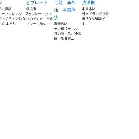
ジ
きプレート
可能 新生
洗濯機
新大津駅
横浜市
本厚木駅
活 冷蔵庫
オーブンレンジ
2枚プレートだっ
日立ドラム式洗濯
洗...
使ってるので動き
たのですが、平面
機 BD-V3600で
ます 本日8...
プレート紛失...
海老名駅
す。 ...
★ご挨拶★ 大人
気の新生活、冷蔵
庫、洗濯機...