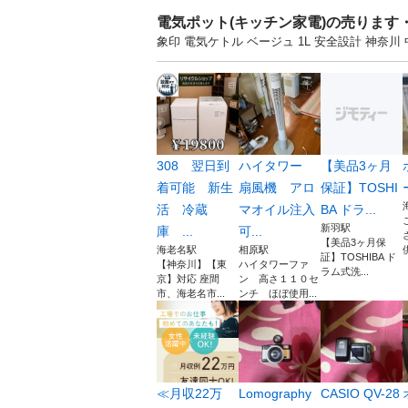
電気ポット(キッチン家電)の売ります
象印 電気ケトル ベージュ 1L 安全設計 神
308 翌日到
ハイタワー
【美品3ヶ月
着可能 新生
扇風機 アロ
保証】TOSHI
活 冷蔵
マオイル注入
BA ドラ...
新羽駅
庫 ...
可...
【美品3ヶ月保
海老名駅
相原駅
証】TOSHIBA ド
【神奈川】【東
ハイタワーファ
ラム式洗...
京】対応 座間
ン 高さ１１０セ
市、海老名市...
ンチ ほぼ使用...
≪月収22万
Lomography
CASIO QV-28