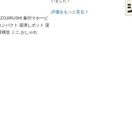
いました！
評価をもっと見る
ZOJIRUSHI 象印マホービ
 コンパクト 湯沸しポット 湯
重構造 ミニ おしゃれ