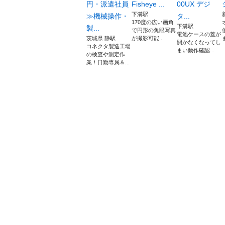
円・派遣社員
Fisheye ...
00UX デジ
下溝駅
≫機械操作・
タ...
170度の広い画角
下溝駅
製...
で円形の魚眼写真
電池ケースの蓋が
茨城県 静駅
が撮影可能...
開かなくなってし
コネクタ製造工場
まい動作確認...
の検査や測定作
業！日勤専属＆...