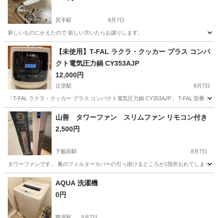
尻手駅
8月7日
新しいものにかえたので 欲しい方いたらお譲りします。
神奈川
川崎市
尻手駅
美容家電
ドライヤー
【未使用】T-FAL ラクラ・クッカー プラス コンパ
クト電気圧力鍋 CY353AJP
12,000円
辻堂駅
8月7日
「T-FAL ラクラ・クッカー プラス コンパクト電気圧力鍋 CY353AJP」 T-FAL 型
神奈川
藤沢市
辻堂駅
キッチン家電
山善 タワーファン スリムファン リモコン付き
2,500円
下飯田駅
8月7日
タワーファンです。 裏のフィルターカバーの引っ掛けるところが1箇所おれてしまってい
神奈川
横浜市
下飯田駅
季節、空調家電
AQUA 洗濯機
0円
鴨居駅
8月7日