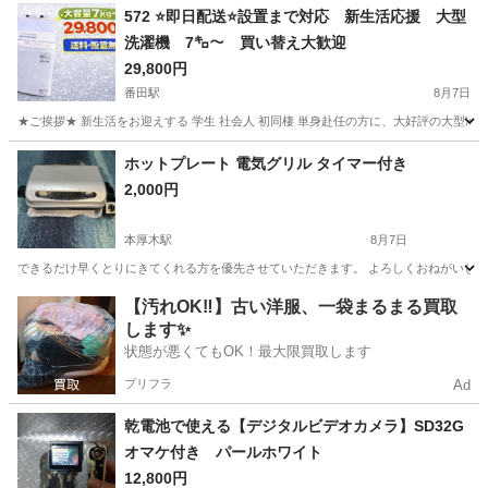
神奈川
藤沢市
その他
572 ⭐️即日配送⭐️設置まで対応 新生活応援 大型
洗濯機 7㌔〜 買い替え大歓迎
29,800円
番田駅
8月7日
★ご挨拶★ 新生活をお迎えする 学生 社会人 初同棲 単身赴任の方に、大好評の大型冷
神奈川
愛甲郡
番田駅
生活家電
商品
ホットプレート 電気グリル タイマー付き
2,000円
本厚木駅
8月7日
できるだけ早くとりにきてくれる方を優先させていただきます。 よろしくおねがいし
神奈川
厚木市
本厚木駅
キッチン家電
【汚れOK‼️】古い洋服、一袋まるまる買取
します✨
状態が悪くてもOK！最大限買取します
プリフラ
Ad
乾電池で使える【デジタルビデオカメラ】SD32G
オマケ付き パールホワイト
12,800円