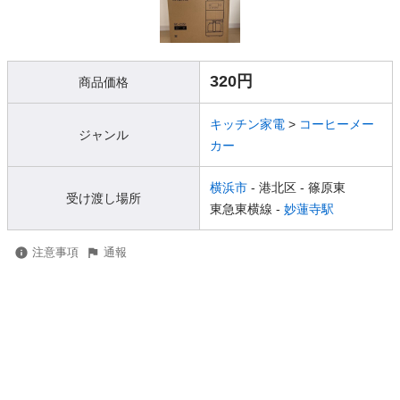
320円
商品価格
キッチン家電
>
コーヒーメー
ジャンル
カー
横浜市
- 港北区
- 篠原東
受け渡し場所
東急東横線 -
妙蓮寺駅
注意事項
通報