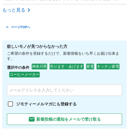
神奈川
横浜市
高田駅
季節、空調家電
もっと見る
ページTOPへ
欲しいモノが見つからなかった方
ご希望の条件を登録するだけで、新着情報をいち早くお届け出来ま
す。
神奈川県
売ります・あげます
家電
キッチン家電
選択中の条件
コーヒーメーカー
ジモティーメルマガにも登録する
新着投稿の通知をメールで受け取る