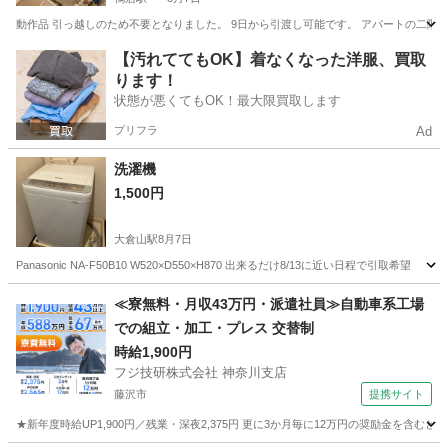
動作品 引っ越しのため不要となりました。 9日から引渡し可能です。 アパートの二階
神奈川
横浜市
鴨居駅
生活家電
【汚れててもOK】着なくなった洋服、買取
ります！
状態が悪くてもOK！最大限買取します
プリフラ
Ad
洗濯機
1,500円
大倉山駅
8月7日
Panasonic NA-F50B10 W520×D550×H870 出来るだけ8/13に近い日程で引取希望
神奈川
横浜市
大倉山駅
生活家電
≪寮無料・月収43万円・派遣社員≫自動車系工場
での組立・加工・プレス 交替制
時給1,900円
フジ技研株式会社 神奈川支店
藤沢市
提携サイト
★新年度時給UP1,900円／残業・深夜2,375円 更に3か月毎に12万円の奨励金を含む