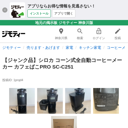
アプリならお得な情報を見逃さない！
インストール
アプリで開く
地元の掲示板 ジモティー 神奈川版
神奈川県
検索
ログイン
投稿
ジモティー
売ります・あげます
家電
キッチン家電
コーヒーメ
【ジャンク品】シロカ コーン式全自動コーヒーメー
カー カフェばこPRO SC-C251
投稿ID: 1prqd4