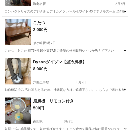
海老名駅
8月7日
コンパクトサイズのデジタルビデオカメラ パールホワイト 4Xデジタルズーム 単4電池4
神奈川
海老名市
海老名駅
カメラ
動画
こたつ
2,000円
茅ケ崎駅
8月7日
こたつ おこた 縦75×横104×高37.5 ご希望の候補日時いくつか教えて下さい
神奈川
茅ヶ崎市
茅ケ崎駅
季節、空調家電
Dysonダイソン【温冷風機】
8,000円
六郷土手駅
8月7日
動作確認済み 汚れ等もあるため、神経質な方はご遠慮下さい。 こちらまで来れる方限
神奈川
川崎市
六郷土手駅
季節、空調家電
ダイソン
扇風機 リモコン付き
500円
高田駅
8月7日
首振り式の扇風機です、首は伸ばせます リモコン含めて動作は特に問題ないです