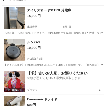
アイリスオーヤマ153L冷蔵庫
15,000円
北鎌倉駅
8月7日
上段冷蔵、下段冷凍の2ドアタイプ。 庫内は棚板と引き出し収納を備えた設計 - タイプ: 2ド
神奈川
鎌倉市
北鎌倉駅
キッチン家電
ルンバi3
10,000円
大口駅
8月7日
【アイテム概要】 iRobot Roomba i3 (ルンバ ) ロボット掃除機です。 【動作確認
神奈川
横浜市
大口駅
生活家電
【求】古いお人形、お譲りください
状態が悪くてもOK！最大限買取します
プリフラ
Ad
Panasonicドライヤー
500円