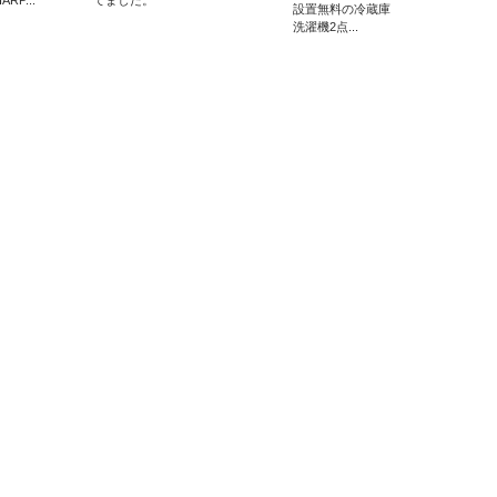
ARP...
てました。
設置無料の冷蔵庫
洗濯機2点...