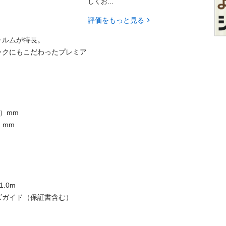
しくお...
評価をもっと見る
ルムが特長。

ックにもこだわったプレミア
）mm

mm

0m

ガイド（保証書含む）
