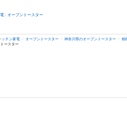
電
オーブントースター
キッチン家電
オーブントースター
神奈川県のオーブントースター
相
ブントースター
バシーポリシー
プライバシー・ステートメント
健全化に資する運用
プ
ご利用ガイド
フリーワードで探す
特定商取引法の表示
利用