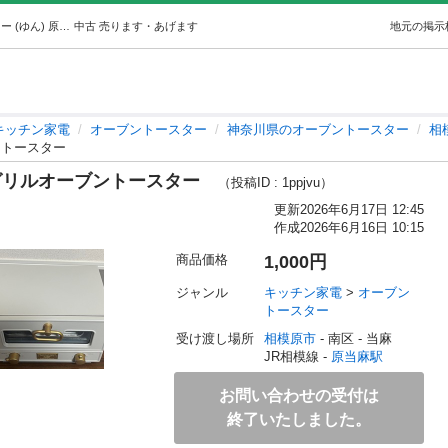
【決まりました】ラドンナtoffy グリルオーブントースター (ゆん) 原当麻のキッチン家電《オーブントースター》の中古あげます・譲ります｜ジモティーで不用品の処分
中古
売ります・あげます
地元の掲示
キッチン家電
オーブントースター
神奈川県のオーブントースター
相
ブントースター
y グリルオーブントースター
（投稿ID : 1ppjvu）
更新
2026年6月17日 12:45
作成
2026年6月16日 10:15
商品価格
1,000円
ジャンル
キッチン家電
 > 
オーブン
トースター
受け渡し場所
相模原市
 - 南区
 - 当麻
JR相模線 - 
原当麻駅
お問い合わせの受付は
終了いたしました。