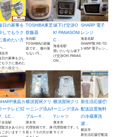
毎日の家事を
TOSHIBA東芝
値下げ交渉O
SHARP 電子
少しでもラク
炊飯器
K! PANASONI
レンジ
矢向駅
海老名駅
に進めたい方
C ...
TOSHIBAの炊飯
SHARP製 RE-TD
海老名駅
へ...
器です。 傷や落
1-W5P 電子レン...
買いたいなら値下
横浜市
ちない汚...
げ交渉OK! PANAS
毎日の家事を少し
ON...
でもラクに進めた
い方へ役立つ...
SHARP液晶カ
横須賀🆗クリ
横須賀🆗クリ
新生活応援📦
ラーテレビ32
ーニング済み❗️
ーニング済み
配送設置無料
V、LC...
ブル―Y...
Yシャツ
の冷蔵庫洗
下永谷駅
厚木市
厚木市
濯...
閲覧頂きありがと
代理投稿です。身
代理投稿です。L
横浜市
うございます！ S
長１７５の方が来
サイズ
新生活応援📦配送