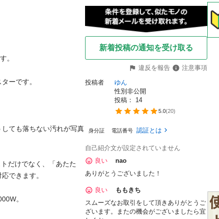
新着投稿の通知を受け取る
す。

違反を報告
注意事項
ターです。

投稿者
ゆん
性別非公開
投稿： 
14
5.0
(
20
)
うしても落ちない汚れが写真
認証とは
身分証
電話番号
自己紹介文が設定されていません
良い
nao
ーストだけでなく、「あたた
ありがとうございました！
応できます。

良い
ももきち
0W。

スムーズなお取引をして頂きありがとうご
ざいます。またの機会がございましたら宜