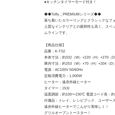
●キッチンタイマーモード付き！

◆◆Toffy＿PREMIUMシリーズ◆◆

落ち着いたカラーリングとクラシックなフォ
上質なインテリアとの親和性も高く、スペ
ムラインです。

【商品仕様】

品番：K-TS2

本体寸法：約332（W）×220（H）×270（D
庫内寸法：約253（W）×70（H）×204（D）
電源：AC100V 50/60Hz

定格消費電力：1,000W

ヒーター：遠赤外線ヒーター

タイマー：15分

温度調節：約100〜230℃ 電源コード長：約1.
付属品：トレイ、レシピブック、ユーザーズ
遠赤外線ヒーターでこんがり美味しく！

グリルオーブントースター！