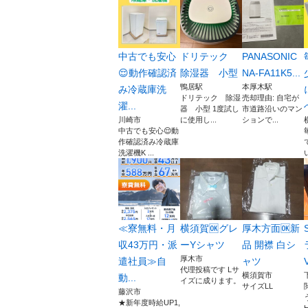
中古でも安心
ドリテック
PANASONIC
😌動作確認済
除湿器 小型
NA-FA11K5...
鴨居駅
本厚木駅
み冷蔵庫洗
ドリテック 除湿
売却理由: 自宅が
濯...
器 小型 1度試し
市道路沿いのマン
川崎市
に使用し...
ションで...
中古でも安心😌動
作確認済み冷蔵庫
洗濯機K ...
≪寮無料・月
横須賀🆗グレ
厚木方面🆗新
収43万円・派
ーYシャツ
品 開襟 白シ
厚木市
遣社員≫自
ャツ
代理投稿です Lサ
横須賀市
動...
イズに成ります。
サイズLL
藤沢市
★新年度時給UP1,