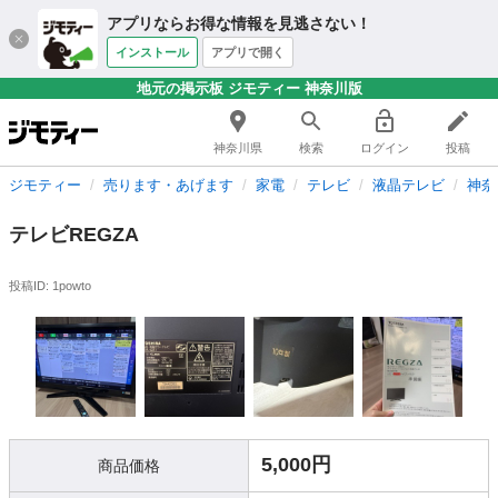
アプリならお得な情報を見逃さない！
インストール
アプリで開く
地元の掲示板 ジモティー 神奈川版
神奈川県
検索
ログイン
投稿
ジモティー
売ります・あげます
家電
テレビ
液晶テレビ
神奈
テレビREGZA
投稿ID: 1powto
5,000円
商品価格