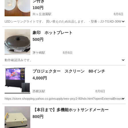
ン付き
100円
向ヶ丘遊園駅
8月6日
LEDシーリングライトです。 買い替えのため出品します。 ・型番：JJ-TGXD-30W 
神奈川
川崎市
向ヶ丘遊園駅
その他
象印 ホットプレート
500円
茅ケ崎駅
8月6日
動作確認済みです。
神奈川
茅ヶ崎市
茅ケ崎駅
キッチン家電
プロジェクター スクリーン 80インチ
4,000円
西横浜駅
8月6日
https://store.shopping.yahoo.co.jp/esupply/eex-psy2-80hdv.html?openE
神奈川
横浜市
西横浜駅
プロジェクター、ホームシアター
【本日まで】多機能ホットサンドメーカー
800円
プロジェクター