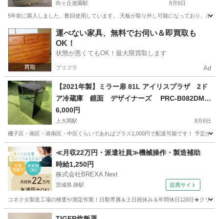
向ヶ丘遊園駅
8月6日
5年前に購入しました。数回使用しています。 天板が取り外し可能になっており、ホ
神奈川
川崎市
向ヶ丘遊園駅
キッチン家電
たこ焼き
運べない家具、無料でお伺い＆即買取も
OK！
状態が悪くてもOK！最大限買取します
プリフラ
Ad
【2021年製】ミラー扉 81L アイリスプラザ 2ド
ア冷蔵庫 鏡面 デザイナーズ PRC-B082DM
②
6,000円
上大岡駅
8月6日
磯子区・南区・港南区・中区くらいであればプラス1,000円で配達可能です！ 予定が合え
神奈川
横浜市
上大岡駅
キッチン家電
PRC
≪月収22万円・派遣社員≫機械操作・製造補助
時給1,250円
株式会社BREXA Next
茨城県 静駅
提携サイト
コネクタ製造工場の検査や測定作業！日勤専属＆土日祝休み＆年間休日128日★クリーン
茨城
常陸大宮市
静駅
その他
TIGER炊飯器