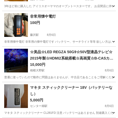
3年ほど前に購入した アイリスオーヤマのオーブントースターです。 お店閉店に伴い、お譲りし
神奈川
茅ヶ崎市
北茅ケ崎駅
キッチン家電
非常用懐中電灯
100円
藤沢駅
8月6日
非常用懐中電灯 非常用の懐中電灯です バッテリー、サーチライト等等 欲しい方は、
神奈川
藤沢市
藤沢駅
生活家電
懐中電灯
☆美品☆LED REGZA 50G9☆50V型液晶テレビ☆
2015年製☆HDMI2系統搭載☆高画質☆B-CASカー
ド付☆
10,000円
相模大野駅
8月6日
普通に使っていたので動作に問題はありませんが、中古品であることをご理解ください。 付属品につい
神奈川
相模原市
相模大野駅
テレビ
マキタ スティッククリーナー 18V（バッテリーな
し）
5,000円
センター南駅
8月6日
マキタ スティッククリーナー CL281FD 注意 バッテリーはありません 別途購入くださ