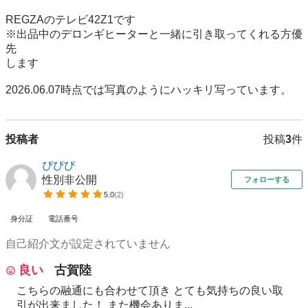
REGZAのテレビ42Z1です

※出品中のデロンギヒーターと一緒に引き取ってくれる方優
先

します

2026.06.07時点では写真のようにハッキリ写っています。
投稿者
投稿
3
件
ぴぴぴ
性別非公開
フォローする
5.0
(
2
)
身分証
電話番号
自己紹介文が設定されていません
良い
古賀陸
こちらの融通にも合わせて頂き とても気持ちの良い取
引が出来ました！ また機会ありま...