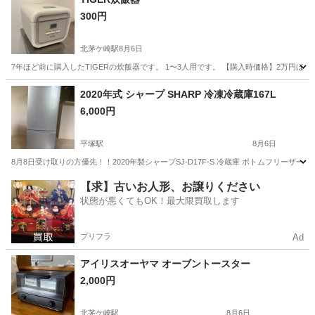
300円
北茅ケ崎駅
8月6日
7年ほど前に購入したTIGERの炊飯器です。 1〜3人用です。 【購入時価格】2万円ほど 【
神奈川
茅ヶ崎市
北茅ケ崎駅
キッチン家電
2020年式 シャープ SHARP 冷凍冷蔵庫167L
6,000円
平塚駅
8月6日
8月8日受け取りの方優先！！2020年製シャープSJ-D17F-S 冷蔵庫 ボトムフリーザー冷蔵
神奈川
茅ヶ崎市
平塚駅
キッチン家電
【求】古いお人形、お譲りください
状態が悪くてもOK！最大限買取します
プリフラ
Ad
アイリスオーヤマ オーブントースター
2,000円
北茅ケ崎駅
8月6日