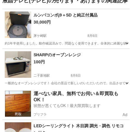
液晶テレビ(テレビ)の売ります・あげますの関連記事
ルンバコンボj9＋SD と純正付属品
30,000円
茅ケ崎駅
8月6日
約1年半使用しました。動作確認済みで、問題なく使用できます。全体的に綺麗な状態で、純正
神奈川
茅ヶ崎市
茅ケ崎駅
生活家電
SHARPのオーブンレンジ
100円
二子新地駅
8月6日
一般的なオーブンレンジです！ 会社の景品で新しいのいただいたので、出品させていただ
神奈川
川崎市
二子新地駅
キッチン家電
運べない家具、無料でお伺い＆即買取も
OK！
状態が悪くてもOK！最大限買取します
プリフラ
Ad
LEDシーリングライト 木目調 調光・調色 リモコ