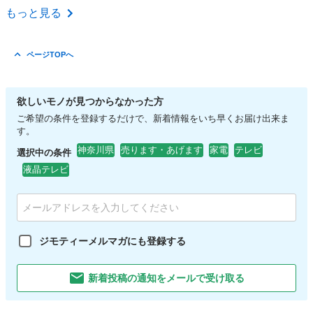
神奈川
横浜市
センター南駅
生活家電
もっと見る
ページTOPへ
欲しいモノが見つからなかった方
ご希望の条件を登録するだけで、新着情報をいち早くお届け出来ま
す。
神奈川県
売ります・あげます
家電
テレビ
選択中の条件
液晶テレビ
ジモティーメルマガにも登録する
新着投稿の通知をメールで受け取る