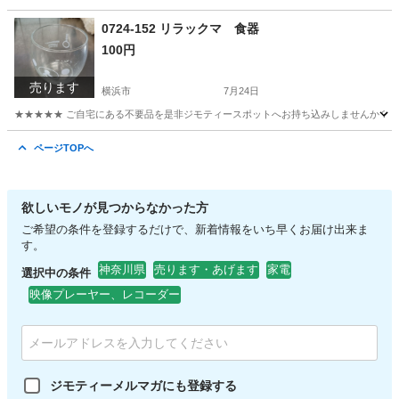
神奈川
横浜市
野球
バット
0724-152 リラックマ 食器
100円
売ります
横浜市
7月24日
★★★★★ ご自宅にある不要品を是非ジモティースポットへお持ち込みしませんか？ 家
神奈川
横浜市
食器
リラックマ
ページTOPへ
欲しいモノが見つからなかった方
ご希望の条件を登録するだけで、新着情報をいち早くお届け出来ま
す。
神奈川県
売ります・あげます
家電
選択中の条件
映像プレーヤー、レコーダー
ジモティーメルマガにも登録する