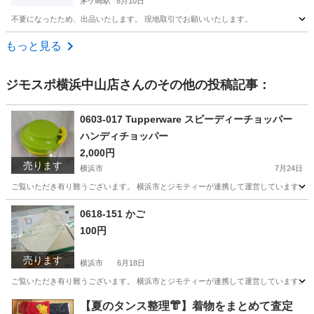
茅ケ崎駅
8月10日
不要になったため、出品いたします。 現地取引でお願いいたします。
神奈川
茅ヶ崎市
茅ケ崎駅
テレビ
Toshiba
もっと見る
ジモスポ横浜中山店
さんのその他の投稿記事：
0603-017 Tupperware スピーディーチョッパー
ハンディチョッパー
2,000円
売ります
横浜市
7月24日
ご覧いただき有り難うございます。 横浜市とジモティーが連携して運営しています。 粗
神奈川
横浜市
調理器具
リユース
0618-151 かご
100円
売ります
横浜市
6月18日
ご覧いただき有り難うございます。 横浜市とジモティーが連携して運営しています。 粗
神奈川
横浜市
収納家具
リユース
【夏のタンス整理👘】着物をまとめて査定