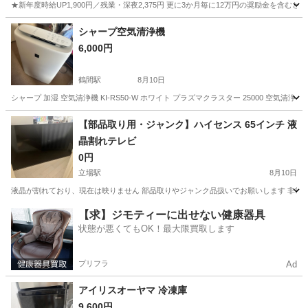
★新年度時給UP1,900円／残業・深夜2,375円 更に3か月毎に12万円の奨励金を含む
神奈川
藤沢市
その他
シャープ空気清浄機
6,000円
鶴間駅
8月10日
シャープ 加湿 空気清浄機 KI-RS50-W ホワイト プラズマクラスター 25000 空気清浄 2
神奈川
大和市
鶴間駅
季節、空調家電
シャープ
【部品取り用・ジャンク】ハイセンス 65インチ 液
晶割れテレビ
0円
立場駅
8月10日
液晶が割れており、現在は映りません 部品取りやジャンク品扱いでお願いします 非常
神奈川
横浜市
立場駅
テレビ
【求】ジモティーに出せない健康器具
状態が悪くてもOK！最大限買取します
プリフラ
Ad
アイリスオーヤマ 冷凍庫
9,600円