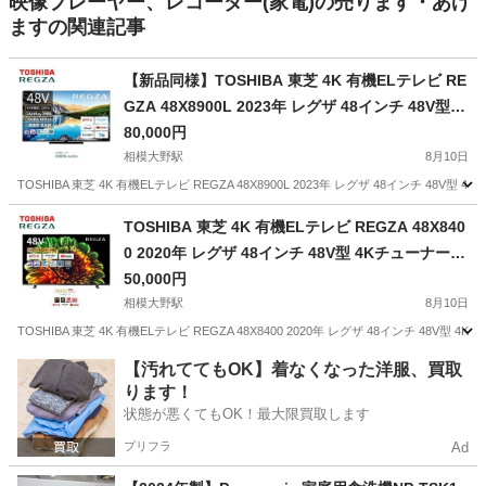
映像プレーヤー、レコーダー(家電)の売ります・あげ
ますの関連記事
【新品同様】TOSHIBA 東芝 4K 有機ELテレビ RE
GZA 48X8900L 2023年 レグザ 48インチ 48V型 4
KチューナーW内蔵
80,000円
相模大野駅
8月10日
TOSHIBA 東芝 4K 有機ELテレビ REGZA 48X8900L 2023年 レグザ 48イ
神奈川
相模原市
相模大野駅
テレビ
48V
TOSHIBA 東芝 4K 有機ELテレビ REGZA 48X840
0 2020年 レグザ 48インチ 48V型 4KチューナーW
内蔵
50,000円
相模大野駅
8月10日
TOSHIBA 東芝 4K 有機ELテレビ REGZA 48X8400 2020年 レグザ 48インチ 48V
神奈川
相模原市
相模大野駅
テレビ
【汚れててもOK】着なくなった洋服、買取
ります！
状態が悪くてもOK！最大限買取します
プリフラ
Ad