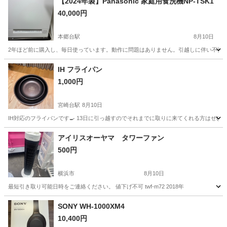
【2024年製】Panasonic 家庭用食洗機NP-TSK1
40,000円
本郷台駅
8月10日
2年ほど前に購入し、毎日使っています。動作に問題はありません。引越しに伴い不要にな
神奈川
横浜市
本郷台駅
キッチン家電
IH フライパン
1,000円
宮崎台駅
8月10日
IH対応のフライパンです🍳 13日に引っ越すのでそれまでに取りに来てくれる方はぜひ
神奈川
川崎市
宮崎台駅
キッチン家電
フライパン
アイリスオーヤマ タワーファン
500円
横浜市
8月10日
最短引き取り可能日時をご連絡ください。 値下げ不可 twf-m72 2018年
神奈川
横浜市
季節、空調家電
SONY WH-1000XM4
10,400円