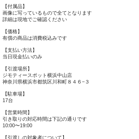
【付属品】

画像に写っているもので全てとなります

詳細は現地でご確認ください

【価格】

有償の商品は消費税込みです

【⽀払い⽅法】

当⽇現⾦払いのみ

【引渡場所】

ジモティースポット横浜中山店

神奈川県横浜市都筑区川和町８４６−３

【駐⾞場】

17台

【営業時間】

引き取りの対応時間は下記の通りです

10:00〜19:00

【引渡しの対象者について】
