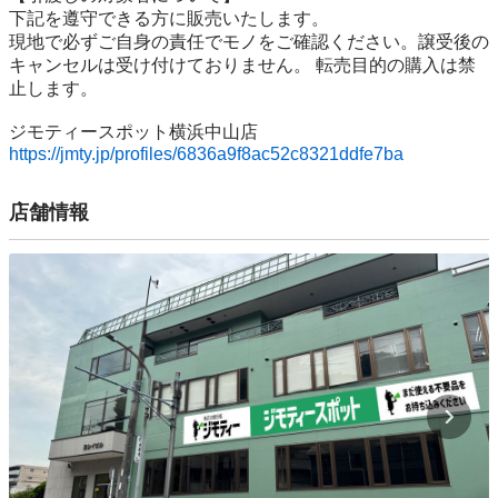
下記を遵守できる⽅に販売いたします。

現地で必ずご⾃⾝の責任でモノをご確認ください。譲受後の
キャンセルは受け付けておりません。 転売⽬的の購⼊は禁
⽌します。

https://jmty.jp/profiles/6836a9f8ac52c8321ddfe7ba
店舗情報