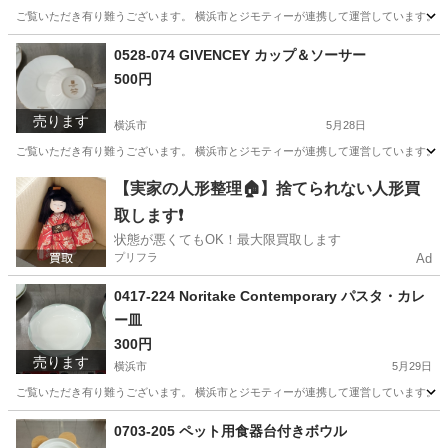
ご覧いただき有り難うございます。 横浜市とジモティーが連携して運営しています。 粗
神奈川
横浜市
生活雑貨
リユース
0528-074 GIVENCEY カップ＆ソーサー
500円
売ります
横浜市
5月28日
ご覧いただき有り難うございます。 横浜市とジモティーが連携して運営しています。 粗
神奈川
横浜市
食器
リユース
【実家の人形整理🏠】捨てられない人形買
取します❗️
状態が悪くてもOK！最大限買取します
プリフラ
Ad
0417-224 Noritake Contemporary パスタ・カレ
ー皿
300円
売ります
横浜市
5月29日
ご覧いただき有り難うございます。 横浜市とジモティーが連携して運営しています。 粗
神奈川
横浜市
生活雑貨
リユース
0703-205 ペット用食器台付きボウル