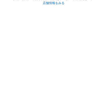
店舗情報をみる
初めての方へ
利用規約
プライバシーポリシー
プライバシー・ステートメント
健全化に資する運用方針
お問い合わせ
運営会社
サイトマップ
ご利用ガイド
フリーワードで探す
PC版で表示
都道府県選択
特定商取引法の表示
利用者情報の外部送信について
© 2011-
2026
Jmty, Inc.