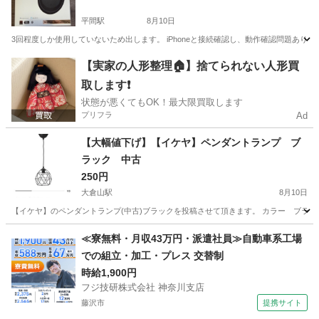
平間駅
8月10日
3回程度しか使用していないため出します。 iPhoneと接続確認し、動作確認問題あり
神奈川
川崎市
平間駅
オーディオ
【実家の人形整理🏠】捨てられない人形買
取します❗️
状態が悪くてもOK！最大限買取します
プリフラ
Ad
【大幅値下げ】【イケヤ】ペンダントランプ ブ
ラック 中古
250円
大倉山駅
8月10日
【イケヤ】のペンダントランプ(中古)ブラックを投稿させて頂きます。 カラー ブラッ
神奈川
横浜市
大倉山駅
その他
≪寮無料・月収43万円・派遣社員≫自動車系工場
での組立・加工・プレス 交替制
時給1,900円
フジ技研株式会社 神奈川支店
藤沢市
提携サイト