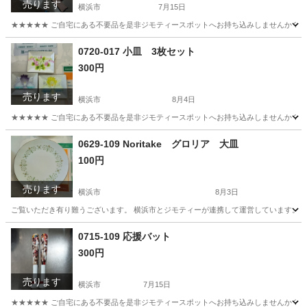
売ります
横浜市
7月15日
★★★★★ ご自宅にある不要品を是非ジモティースポットへお持ち込みしませんか？ 家
神奈川
横浜市
その他
DAIWA
0720-017 小皿 3枚セット
300円
売ります
横浜市
8月4日
★★★★★ ご自宅にある不要品を是非ジモティースポットへお持ち込みしませんか？ 家
神奈川
横浜市
食器
小皿
0629-109 Noritake グロリア 大皿
100円
売ります
横浜市
8月3日
ご覧いただき有り難うございます。 横浜市とジモティーが連携して運営しています。 粗
神奈川
横浜市
食器
リユース
0715-109 応援バット
300円
売ります
横浜市
7月15日
★★★★★ ご自宅にある不要品を是非ジモティースポットへお持ち込みしませんか？ 家