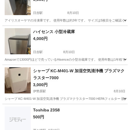
日吉駅
8月10日
アイリスオーヤマの冷凍庫です。 使用年数は約3年です。 サイズは5枚目をご確認ください
神奈川
横浜市
日吉駅
キッチン家電
ハイセンス 小型冷蔵庫
4,000円
日吉駅
8月10日
Amazonで13000円ほどで売っているHisenceの小型冷蔵庫です。 使用年数は1年程で
神奈川
横浜市
日吉駅
キッチン家電
シャープ KC-M401-W 加湿空気清浄機 プラズマク
ラスター7000
3,000円
伊勢原駅
8月10日
シャープ KC-M401-W 加湿空気清浄機 プラズマクラスター7000 HEPAフィルター 脱
神奈川
伊勢原市
伊勢原駅
季節、空調家電
Toshiba 23S8
500円