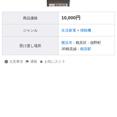
10,000円
商品価格
ジャンル
生活家電
>
掃除機
横浜市
- 鶴見区
- 佃野町
受け渡し場所
JR鶴見線 -
鶴見駅
注意事項
通報
お気に入り 3