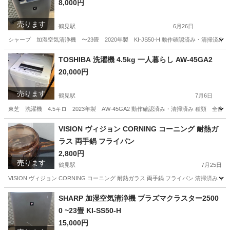
8,000円
売ります
鶴見駅
6月26日
シャープ 加湿空気清浄機 〜23畳 2020年製 KI-JS50-H 動作確認済み・清掃済み 
神奈川
横浜市
鶴見駅
季節、空調家電
空気
TOSHIBA 洗濯機 4.5kg 一人暮らし AW-45GA2
20,000円
売ります
鶴見駅
7月6日
東芝 洗濯機 4.5キロ 2023年製 AW-45GA2 動作確認済み・清掃済み 種類 全自動洗濯
神奈川
横浜市
鶴見駅
生活家電
VISION ヴィジョン CORNING コーニング 耐熱ガ
ラス 両手鍋 フライパン
2,800円
売ります
鶴見駅
7月25日
VISION ヴィジョン CORNING コーニング 耐熱ガラス 両手鍋 フライパン 清掃済み 
神奈川
横浜市
鶴見駅
調理器具
SHARP 加湿空気清浄機 プラズマクラスター2500
0 ~23畳 KI-SS50-H
15,000円