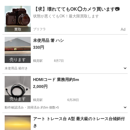
神奈川
横浜市
鶴見駅
キッチン家電
エレック
【求】壊れててもOK⭕️カメラ買います📷
状態が悪くてもOK！最大限買取します
プリフラ
Ad
未使用品 箸 ハシ
330円
売ります
鶴見駅
8月7日
未使用品 箱付き
神奈川
横浜市
鶴見駅
その他
HDMIコード 業務用約5m
2,000円
売ります
鶴見駅
6月28日
動作確認済み・清掃済み 約5m 個数×5
神奈川
横浜市
鶴見駅
テレビ
業務用
アート トレース台 A型 最大級のトレース台傾斜付
き