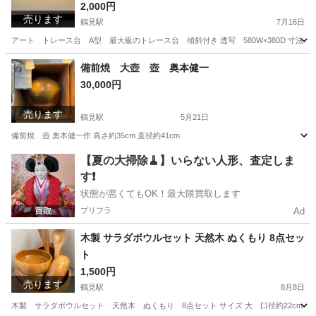
2,000円
売ります
鶴見駅
7月16日
アート トレース台 A型 最大級のトレース台 傾斜付き 透写 580W×380D 寸法 600W×40
神奈川
横浜市
鶴見駅
その他
トレース台
備前焼 大壺 壺 奥本健一
30,000円
売ります
鶴見駅
5月21日
備前焼 壺 奥本健一作 高さ約35cm 直径約41cm
神奈川
横浜市
鶴見駅
インテリア雑貨/小物
奥本
【夏の大掃除🧹】いらない人形、査定しま
す❗️
状態が悪くてもOK！最大限買取します
プリフラ
Ad
木製 サラダボウルセット 天然木 ぬくもり 8点セッ
ト
1,500円
売ります
鶴見駅
8月8日
木製 サラダボウルセット 天然木 ぬくもり 8点セット サイズ 大 口径約22cm 高さ約