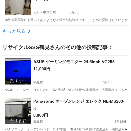
元町・中華街駅
8月8日
病院や薬局等にも置いてあるような加湿空気清浄機です。 こまめに掃除はしていました
神奈川
横浜市
元町・中華街駅
季節、空調家電
もっと見る
リサイクルSSS鶴見
さんのその他の投稿記事：
ASUS ゲーミングモニター 24.5inch VG258
11,000円
売ります
鶴見駅
5月10日
ASUS モニター 24.5インチ 2020年製 VG258 動作確認済み・清掃済み モニタサ
神奈川
横浜市
鶴見駅
周辺機器
ゲーミングモニター
Panasonic オーブンレンジ エレック NE-MS263-
K
8,800円
売ります
鶴見駅
7月13日
パナソニック オーブンレンジ 2017年製 NE-MS263-K 動作確認済み・清掃済み **