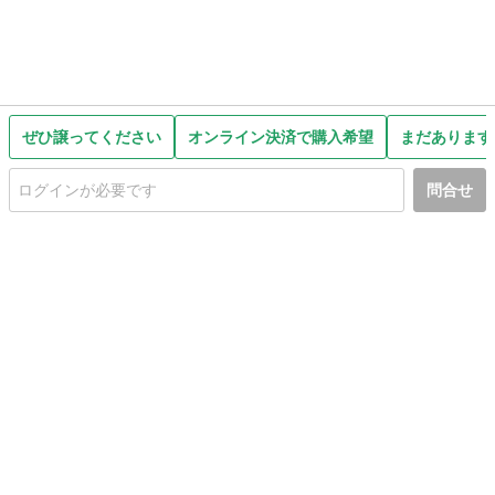
ぜひ譲ってください
オンライン決済で購入希望
まだあります
問合せ
初めての方へ
利用規約
プライバシーポリシー
プライバシー・ステートメント
健全化に資する運用方針
お問い合わせ
運営会社
サイトマップ
ご利用ガイド
フリーワードで探す
PC版で表示
都道府県選択