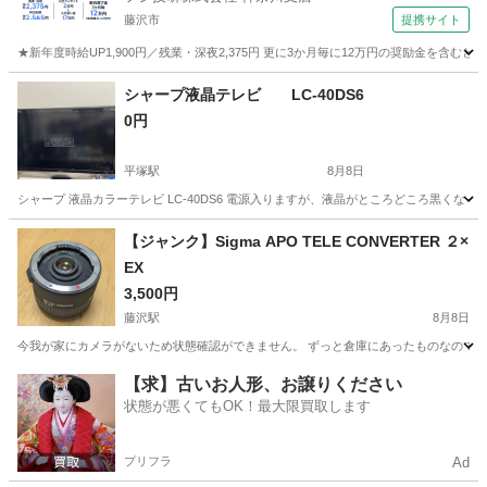
藤沢市
提携サイト
★新年度時給UP1,900円／残業・深夜2,375円 更に3か月毎に12万円の奨励金を含む
神奈川
藤沢市
その他
シャープ液晶テレビ LC-40DS6
0円
平塚駅
8月8日
シャープ 液晶カラーテレビ LC-40DS6 電源入りますが、液晶がところどころ黒く
神奈川
平塚市
平塚駅
テレビ
【ジャンク】Sigma APO TELE CONVERTER ２×
EX
3,500円
藤沢駅
8月8日
今我が家にカメラがないため状態確認ができません。 ずっと倉庫にあったものなので使
神奈川
藤沢市
藤沢駅
カメラ
【求】古いお人形、お譲りください
状態が悪くてもOK！最大限買取します
プリフラ
Ad