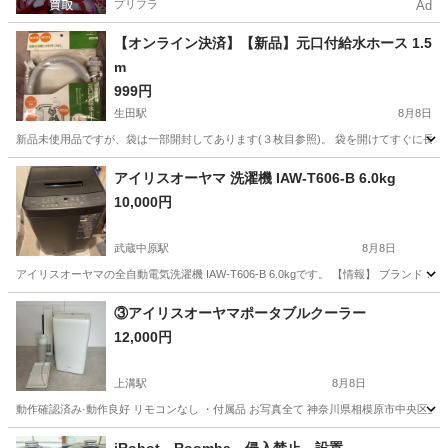
プリフラ
Ad
【オンライン決済】【新品】元口付給水ホース 1.5
m
999円
生田駅
8月8日
新品未使用品ですが、袋は一部開封してあります(３枚目参照)。 袋を開けてすぐに長さが
神奈川
川崎市
生田駅
生活家電
ホース
アイリスオーヤマ 洗濯機 IAW-T606-B 6.0kg
10,000円
武蔵中原駅
8月8日
アイリスオーヤマの全自動電気洗濯機 IAW-T606-B 6.0kgです。 【情報】 ブランド：アイリス
神奈川
川崎市
武蔵中原駅
生活家電
③アイリスオーヤマポータブルクーラー
12,000円
上溝駅
8月8日
動作確認済み·動作良好 リモコンなし ・付属品 お写真全て 神奈川県相模原市中央区
神奈川
相模原市
上溝駅
季節、空調家電
リモコン