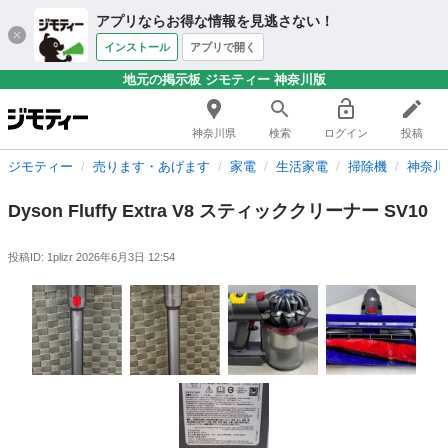
アプリならお得な情報を見逃さない！
インストール
アプリで開く
地元の掲示板 ジモティー 神奈川版
神奈川県
検索
ログイン
投稿
ジモティー
売ります・あげます
家電
生活家電
掃除機
神奈川
Dyson Fluffy Extra V8 スティッククリーナー SV10
投稿ID: 1plizr
2026年6月3日 12:54