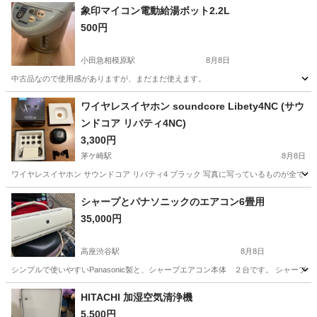
象印マイコン電動給湯ボット2.2L
500円
小田急相模原駅
8月8日
中古品なので使用感がありますが、まだまだ使えます。
神奈川
相模原市
小田急相模原駅
キッチン家電
ワイヤレスイヤホン soundcore Libety4NC (サウ
ンドコア リバティ4NC)
3,300円
茅ケ崎駅
8月8日
ワイヤレスイヤホン サウンドコア リバティ4 ブラック 写真に写っているものが全てです。
神奈川
茅ヶ崎市
茅ケ崎駅
オーディオ
リバティ
シャープとパナソニックのエアコン6畳用
35,000円
高座渋谷駅
8月8日
シンプルで使いやすいPanasonic製と、シャープエアコン本体 ２台です。 シャープ
神奈川
大和市
高座渋谷駅
季節、空調家電
HITACHI 加湿空気清浄機
5,500円