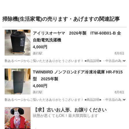
掃除機(生活家電)の売ります・あげますの関連記事
アイリスオーヤマ 2026年製 ITW-60B01-B 全
自動電気洗濯機
4,000円
善行駅
8月8日
数あるページからご覧いただきありがとうございます！ ■商品説明■ ・中古品の為、傷
神奈川
藤沢市
善行駅
生活家電
TWINBIRD ノンフロン2ドア冷凍冷蔵庫 HR-F915
型 2025年製
4,000円
善行駅
8月8日
数あるページからご覧いただきありがとうございます！ ■商品説明■ ・中古品の為、傷、
神奈川
藤沢市
善行駅
キッチン家電
【求】古いお人形、お譲りください
状態が悪くてもOK！最大限買取します