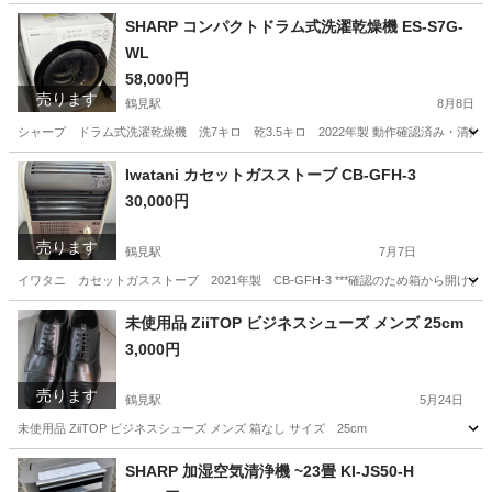
神奈川
横浜市
鶴見駅
食器
SHARP コンパクトドラム式洗濯乾燥機 ES-S7G-
WL
58,000円
売ります
鶴見駅
8月8日
シャープ ドラム式洗濯乾燥機 洗7キロ 乾3.5キロ 2022年製 動作確認済み・清掃済み 
神奈川
横浜市
鶴見駅
生活家電
Iwatani カセットガスストーブ CB-GFH-3
30,000円
売ります
鶴見駅
7月7日
イワタニ カセットガスストーブ 2021年製 CB-GFH-3 ***確認のため箱から開けまし
神奈川
横浜市
鶴見駅
季節、空調家電
未使用品 ZiiTOP ビジネスシューズ メンズ 25cm
3,000円
売ります
鶴見駅
5月24日
未使用品 ZiiTOP ビジネスシューズ メンズ 箱なし サイズ 25cm
神奈川
横浜市
鶴見駅
靴
ビジネスシューズ
SHARP 加湿空気清浄機 ~23畳 KI-JS50-H