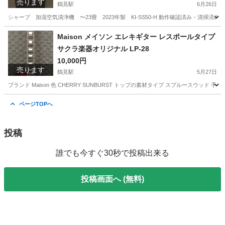
売ります
鶴見駅
6月26日
シャープ 加湿空気清浄機 〜23畳 2023年製 KI-SS50-H 動作確認済み・清掃済み **
神奈川
横浜市
鶴見駅
季節、空調家電
空気
Maison メイソン エレキギター レスポールタイプ
サクラ楽器オリジナル LP-28
10,000円
売ります
鶴見駅
5月27日
ブランド Maison 色 CHERRY SUNBURST トップの素材タイプ スプルースウッド
神奈川
横浜市
鶴見駅
弦楽器、ギター
ページTOPへ
投稿
誰でも今すぐ30秒で投稿出来る
投稿画面へ (無料)