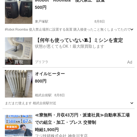
iRobot Roomba 侵入禁止 設置
500円
東戸塚駅
8月8日
iRobot Roomba 侵入禁止場所に設置する装置 購入後使ったこと無くしまってたの
神奈川
横浜市
東戸塚駅
生活家電
場所
【何年も使っていない🧵】ミシンを査定
状態が悪くてもOK！最大限買取します
プリフラ
Ad
オイルヒーター
800円
相武台前駅
8月8日
まだまだ使えます 相武台前駅付近
神奈川
相模原市
相武台前駅
季節、空調家電
付近
≪寮無料・月収43万円・派遣社員≫自動車系工場
での組立・加工・プレス 交替制
時給1,900円
フジ技研株式会社 神奈川支店