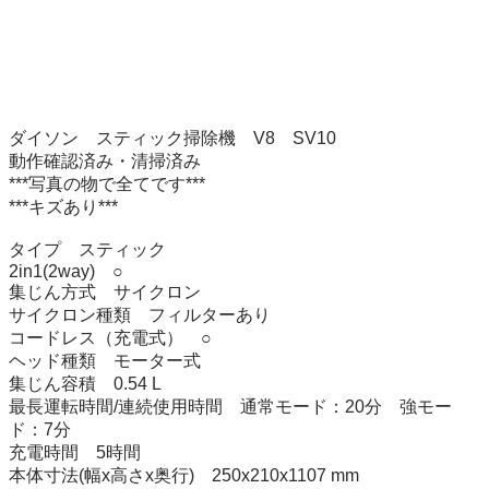
ダイソン　スティック掃除機　V8　SV10

動作確認済み・清掃済み

***写真の物で全てです***

***キズあり*** 

タイプ　スティック

2in1(2way)　○

集じん方式　サイクロン

サイクロン種類　フィルターあり

コードレス（充電式）　○

ヘッド種類　モーター式

集じん容積　0.54 L

最長運転時間/連続使用時間　通常モード：20分　強モー
ド：7分

充電時間　5時間

本体寸法(幅x高さx奥行)　250x210x1107 mm
