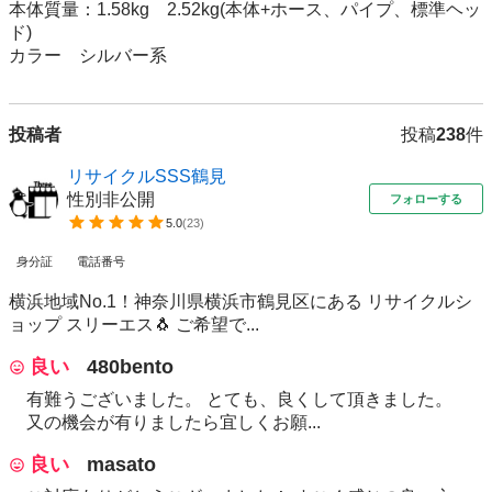
本体質量：1.58kg　2.52kg(本体+ホース、パイプ、標準ヘッ
ド)

カラー　シルバー系
投稿者
投稿
238
件
リサイクルSSS鶴見
性別非公開
フォローする
5.0
(
23
)
身分証
電話番号
横浜地域No.1！神奈川県横浜市鶴見区にある リサイクルシ
ョップ スリーエス🐧 ご希望で...
良い
480bento
有難うございました。 とても、良くして頂きました。
又の機会が有りましたら宜しくお願...
良い
masato