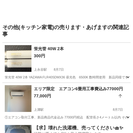
その他(キッチン家電)の売ります・あげますの関連記
事
蛍光管 40W 2本
300円
上永谷駅
8月7日
蛍光管 40W 2本 YAZAWA FLR40SDMX36 昼光色 6500K 数時間使用 新
神奈川
横浜市
上永谷駅
生活家電
新品
エリア限定 エアコン6畳用工事費込み77000円
77,000円
上溝駅
8月7日
①エアコン取付工事、新品商品代金込み 77000円税込 配管長さ4メートル以内 その
神奈川
相模原市
上溝駅
季節、空調家電
アイリスオーヤマ
【求】壊れた洗濯機、売ってください🧺✨