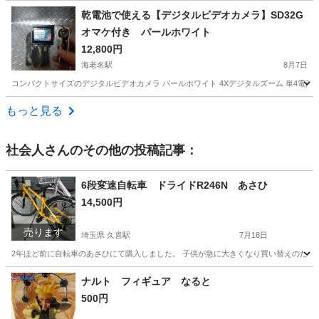
神奈川
厚木市
本厚木駅
キッチン家電
乾電池で使える【デジタルビデオカメラ】SD32G
オマケ付き パールホワイト
12,800円
海老名駅
8月7日
コンパクトサイズのデジタルビデオカメラ パールホワイト 4Xデジタルズーム 単4電池4
神奈川
海老名市
海老名駅
カメラ
動画
もっと見る
社会人
さんのその他の投稿記事：
6段変速自転車 ドライドR246N あさひ
14,500円
売ります
埼玉県 久喜駅
7月18日
2年ほど前に自転車のあさひにて購入しました。 子供が急に大きくなり買い替えのために
埼玉
久喜市
久喜駅
ロードバイク
ナルト フィギュア なると
500円