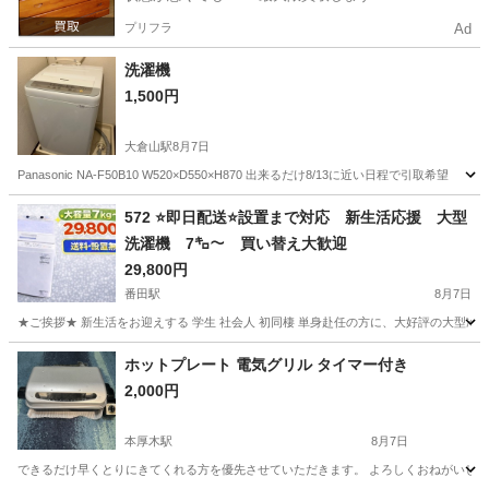
プリフラ
Ad
洗濯機
1,500円
大倉山駅
8月7日
Panasonic NA-F50B10 W520×D550×H870 出来るだけ8/13に近い日程で引取希望
神奈川
横浜市
大倉山駅
生活家電
572 ⭐️即日配送⭐️設置まで対応 新生活応援 大型
洗濯機 7㌔〜 買い替え大歓迎
29,800円
番田駅
8月7日
★ご挨拶★ 新生活をお迎えする 学生 社会人 初同棲 単身赴任の方に、大好評の大型冷
神奈川
愛甲郡
番田駅
生活家電
商品
ホットプレート 電気グリル タイマー付き
2,000円
本厚木駅
8月7日
できるだけ早くとりにきてくれる方を優先させていただきます。 よろしくおねがいし