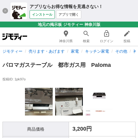
アプリならお得な情報を見逃さない！
インストール
アプリで開く
地元の掲示板 ジモティー 神奈川版
神奈川県
検索
ログイン
投稿
ジモティー
売ります・あげます
家電
キッチン家電
その他
神
パロマガステーブル 都市ガス用 Paloma
投稿ID: 1pk97o
3,200円
商品価格