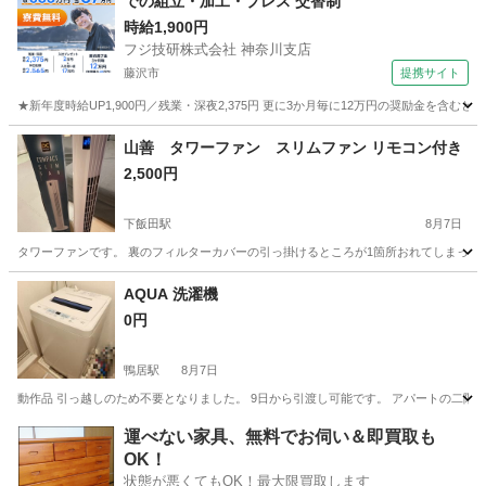
での組立・加工・プレス 交替制
時給1,900円
フジ技研株式会社 神奈川支店
藤沢市
提携サイト
★新年度時給UP1,900円／残業・深夜2,375円 更に3か月毎に12万円の奨励金を含む
神奈川
藤沢市
その他
山善 タワーファン スリムファン リモコン付き
2,500円
下飯田駅
8月7日
タワーファンです。 裏のフィルターカバーの引っ掛けるところが1箇所おれてしまってい
神奈川
横浜市
下飯田駅
季節、空調家電
AQUA 洗濯機
0円
鴨居駅
8月7日
動作品 引っ越しのため不要となりました。 9日から引渡し可能です。 アパートの二階
神奈川
横浜市
鴨居駅
生活家電
運べない家具、無料でお伺い＆即買取も
OK！
状態が悪くてもOK！最大限買取します