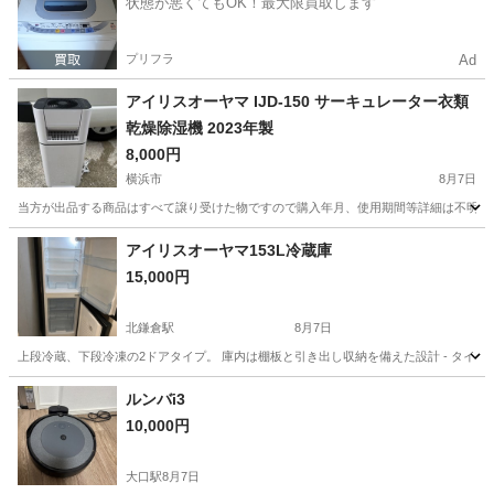
状態が悪くてもOK！最大限買取します
プリフラ
Ad
アイリスオーヤマ IJD-150 サーキュレーター衣類
乾燥除湿機 2023年製
8,000円
横浜市
8月7日
当方が出品する商品はすべて譲り受けた物ですので購入年月、使用期間等詳細は不明となり
神奈川
横浜市
家電
アイリスオーヤマ153L冷蔵庫
15,000円
北鎌倉駅
8月7日
上段冷蔵、下段冷凍の2ドアタイプ。 庫内は棚板と引き出し収納を備えた設計 - タイプ: 2ド
神奈川
鎌倉市
北鎌倉駅
キッチン家電
ルンバi3
10,000円
大口駅
8月7日