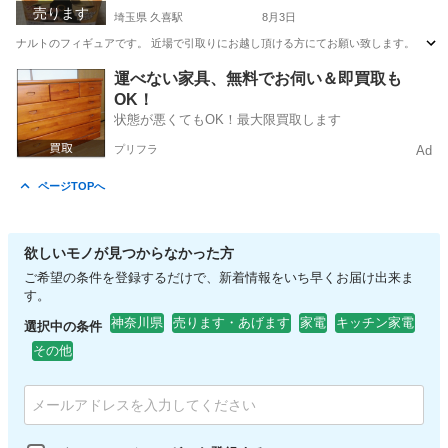
売ります
埼玉県 久喜駅
8月3日
ナルトのフィギュアです。 近場で引取りにお越し頂ける方にてお願い致します。
埼玉
久喜市
久喜駅
フィギュア
運べない家具、無料でお伺い＆即買取も
OK！
状態が悪くてもOK！最大限買取します
プリフラ
Ad
ページTOPへ
欲しいモノが見つからなかった方
ご希望の条件を登録するだけで、新着情報をいち早くお届け出来ま
す。
神奈川県
売ります・あげます
家電
キッチン家電
選択中の条件
その他