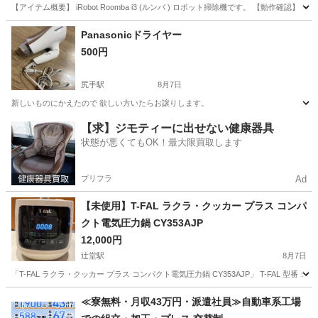
【アイテム概要】 iRobot Roomba i3 (ルンバ ) ロボット掃除機です。 【動作確認
神奈川
横浜市
大口駅
生活家電
Panasonicドライヤー
500円
尻手駅
8月7日
新しいものにかえたので 欲しい方いたらお譲りします。
神奈川
川崎市
尻手駅
美容家電
ドライヤー
【求】ジモティーに出せない健康器具
状態が悪くてもOK！最大限買取します
プリフラ
Ad
【未使用】T-FAL ラクラ・クッカー プラス コンパ
クト電気圧力鍋 CY353AJP
12,000円
辻堂駅
8月7日
「T-FAL ラクラ・クッカー プラス コンパクト電気圧力鍋 CY353AJP」 T-FAL 型
神奈川
藤沢市
辻堂駅
キッチン家電
≪寮無料・月収43万円・派遣社員≫自動車系工場