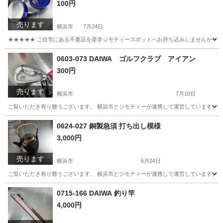
100円
売ります
横浜市
7月24日
★★★★★ ご自宅にある不要品を是非ジモティースポットへお持ち込みしませんか？ 家
神奈川
横浜市
食器
現地
0603-073 DAIWA ゴルフクラブ アイアン
300円
売ります
横浜市
7月10日
ご覧いただき有り難うございます。 横浜市とジモティーが連携して運営しています。 粗
神奈川
横浜市
ゴルフ
リユース
0624-027 銅製急須 打ち出し模様
3,000円
売ります
横浜市
6月24日
ご覧いただき有り難うございます。 横浜市とジモティーが連携して運営しています。 粗
神奈川
横浜市
食器
リユース
0715-166 DAIWA 釣り竿
4,000円