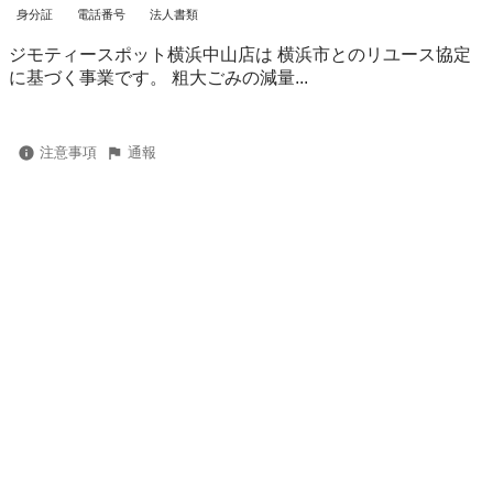
身分証
電話番号
法人書類
ジモティースポット横浜中山店は 横浜市とのリユース協定
に基づく事業です。 粗⼤ごみの減量...
注意事項
通報