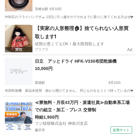
宮崎台駅
8月10日
IH対応のフライパンです🍳 13日に引っ越すのでそれまでに取りに来てくれる方はぜひ
神奈川
川崎市
宮崎台駅
キッチン家電
フライパン
【実家の人形整理🏠】捨てられない人形買
取します❗️
状態が悪くてもOK！最大限買取します
プリフラ
Ad
日立 アッとドライ HFK-V330布団乾燥機
10,000円
国道駅
8月10日
布団乾燥機 新品未使用 箱から開けてません。 同じものをもう１つ持っているのでこち
神奈川
横浜市
国道駅
季節、空調家電
HFK
≪寮無料・月収43万円・派遣社員≫自動車系工場
での組立・加工・プレス 交替制
時給1,900円
フジ技研株式会社 神奈川支店
藤沢市
提携サイト