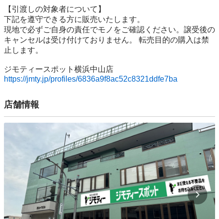
【引渡しの対象者について】

下記を遵守できる⽅に販売いたします。

現地で必ずご⾃⾝の責任でモノをご確認ください。譲受後の
キャンセルは受け付けておりません。 転売⽬的の購⼊は禁
⽌します。

https://jmty.jp/profiles/6836a9f8ac52c8321ddfe7ba
店舗情報