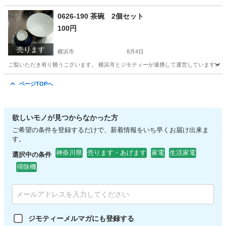
神奈川
横浜市
食器
リラックマ
0626-190 茶碗 2個セット
100円
売ります
横浜市
8月4日
ご覧いただき有り難うございます。 横浜市とジモティーが連携して運営しています。 粗
神奈川
横浜市
食器
リユース
ページTOPへ
欲しいモノが見つからなかった方
ご希望の条件を登録するだけで、新着情報をいち早くお届け出来ま
す。
神奈川県
売ります・あげます
家電
生活家電
選択中の条件
掃除機
ジモティーメルマガにも登録する