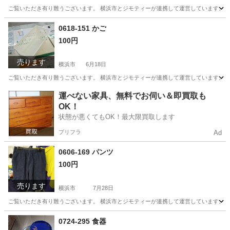
ご覧いただき有り難うございます。 横浜市とジモティーが連携して運営しています。 粗
神奈川
横浜市
生活雑貨
リユース
0618-151 かご
100円
売ります
横浜市
6月18日
ご覧いただき有り難うございます。 横浜市とジモティーが連携して運営しています。 粗
神奈川
横浜市
収納家具
リユース
運べない家具、無料でお伺い＆即買取も
OK！
状態が悪くてもOK！最大限買取します
プリフラ
Ad
0606-169 パンツ
100円
売ります
横浜市
7月28日
ご覧いただき有り難うございます。 横浜市とジモティーが連携して運営しています。 粗
神奈川
横浜市
パンツ
リユース
0724-295 食器