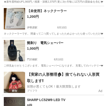
★新年度時給UP1,900円／残業・深夜2,375円 更に3か月毎に12万円の奨励金を含む
神奈川
藤沢市
その他
【未使用】ネッククーラー
1,200円
伊勢原駅
8月10日
ネッククーラーです。 間違って二つ買ってしまったためよかったら使っていただけると
神奈川
伊勢原市
伊勢原駅
季節、空調家電
髭剃り 電気シェーバー
1,000円
門沢橋駅
8月10日
ご拝見ありがとうございます。 電気シェーバーになります。 充電してのバッテリー式に
神奈川
海老名市
門沢橋駅
生活家電
【実家の人形整理🏠】捨てられない人形買
取します❗️
状態が悪くてもOK！最大限買取します
プリフラ
Ad
SHARP LC52W9 LED TV
0円