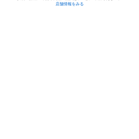
店舗情報をみる
初めての方へ
利用規約
プライバシーポリシー
プライバシー・ステートメント
健全化に資する運用方針
お問い合わせ
運営会社
サイトマップ
ご利用ガイド
フリーワードで探す
PC版で表示
都道府県選択
特定商取引法の表示
利用者情報の外部送信について
© 2011-
2026
Jmty, Inc.