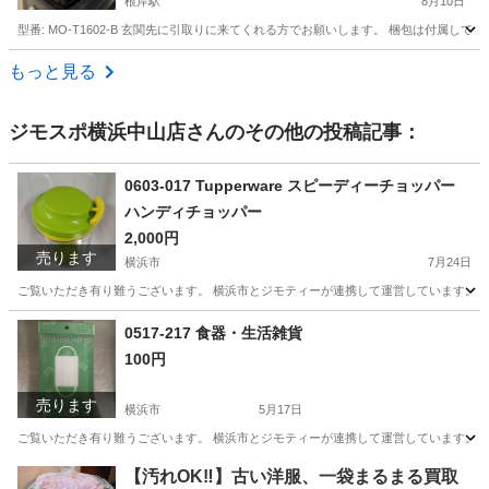
根岸駅
8月10日
型番: MO-T1602-B 玄関先に引取りに来てくれる方でお願いします。 梱包は付属してい
神奈川
横浜市
根岸駅
キッチン家電
もっと見る
ジモスポ横浜中山店
さんのその他の投稿記事：
0603-017 Tupperware スピーディーチョッパー
ハンディチョッパー
2,000円
売ります
横浜市
7月24日
ご覧いただき有り難うございます。 横浜市とジモティーが連携して運営しています。 粗
神奈川
横浜市
調理器具
リユース
0517-217 食器・生活雑貨
100円
売ります
横浜市
5月17日
ご覧いただき有り難うございます。 横浜市とジモティーが連携して運営しています。 粗
神奈川
横浜市
生活雑貨
リユース
【汚れOK‼️】古い洋服、一袋まるまる買取