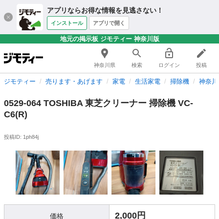
アプリならお得な情報を見逃さない！
インストール
アプリで開く
地元の掲示板 ジモティー 神奈川版
神奈川県
検索
ログイン
投稿
ジモティー
売ります・あげます
家電
生活家電
掃除機
神奈川
0529-064 TOSHIBA 東芝クリーナー 掃除機 VC-
C6(R)
投稿ID: 1ph84j
2,000円
価格