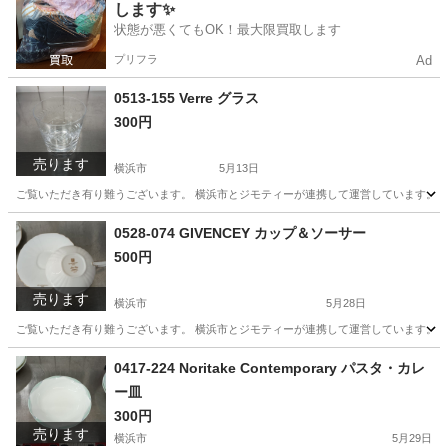
します✨
状態が悪くてもOK！最大限買取します
プリフラ
Ad
0513-155 Verre グラス
300円
売ります
横浜市
5月13日
ご覧いただき有り難うございます。 横浜市とジモティーが連携して運営しています。 粗
神奈川
横浜市
生活雑貨
リユース
0528-074 GIVENCEY カップ＆ソーサー
500円
売ります
横浜市
5月28日
ご覧いただき有り難うございます。 横浜市とジモティーが連携して運営しています。 粗
神奈川
横浜市
食器
リユース
0417-224 Noritake Contemporary パスタ・カレ
ー皿
300円
売ります
横浜市
5月29日