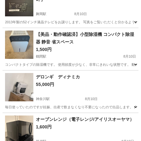
舞岡駅
8月10日
2013年製の52インチ液晶テレビをお譲りします。 写真をご覧いただくと分かるように
神奈川
横浜市
舞岡駅
テレビ
【美品・動作確認済】小型除湿機 コンパクト除湿
器 静音 省スペース
1,500円
鶴間駅
8月10日
コンパクトタイプの除湿機です。 使用頻度が少なく、非常にきれいな状態です。 動作確
神奈川
座間市
鶴間駅
季節、空調家電
デロンギ ディナミカ
55,000円
神奈川駅
8月10日
毎日使っていたのですが妊娠、出産で飲まなくなり不要になったので出品します。 内部
神奈川
横浜市
神奈川駅
生活家電
オーブンレンジ（電子レンジ/アイリスオーヤマ）
1,600円