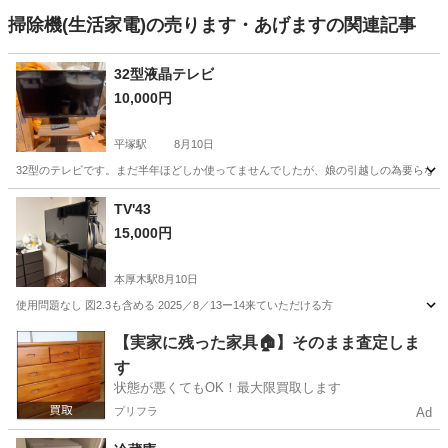
掃除機(生活家電)の売ります・あげますの関連記事
32型液晶テレビ
10,000円
平塚駅
8月10日
32型のテレビです。まだ半年ほどしか使ってませんでしたが、娘の引越しの為要らなく
神奈川
平塚市
平塚駅
テレビ
TV'43
15,000円
本厚木駅
8月10日
使用問題なし 図2.3も含める 2025／8／13ー14来ていただける方
神奈川
厚木市
本厚木駅
テレビ
【実家に残った家具🏠】そのまま査定しま
す
状態が悪くてもOK！最大限買取します
プリフラ
Ad