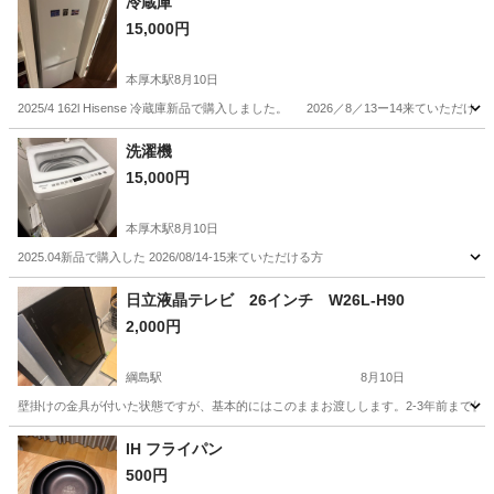
冷蔵庫
15,000円
本厚木駅
8月10日
2025/4 162l Hisense 冷蔵庫新品で購入しました。 2026／8／13ー14来ていただける
神奈川
厚木市
本厚木駅
キッチン家電
Hisense
洗濯機
15,000円
本厚木駅
8月10日
2025.04新品で購入した 2026/08/14-15来ていただける方
神奈川
厚木市
本厚木駅
生活家電
日立液晶テレビ 26インチ W26L-H90
2,000円
綱島駅
8月10日
壁掛けの金具が付いた状態ですが、基本的にはこのままお渡しします。2-3年前まで使用
神奈川
横浜市
綱島駅
テレビ
IH フライパン
500円