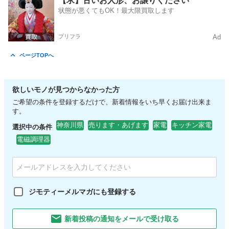
【求】古いお人形、お譲りください
状態が悪くてもOK！最大限買取します
プリフラ
Ad
ページTOPへ
欲しいモノが見つからなかった方
ご希望の条件を登録するだけで、新着情報をいち早くお届け出来ま
す。
神奈川県
売ります・あげます
家電
キッチン家電
選択中の条件
電磁調理器
ジモティーメルマガにも登録する
新着投稿の通知をメールで受け取る