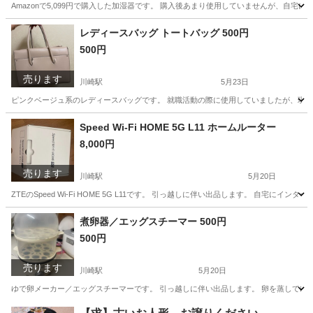
Amazonで5,099円で購入した加湿器です。 購入後あまり使用していませんが、自
神奈川
川崎市
川崎駅
季節、空調家電
Amazon
レディースバッグ トートバッグ 500円
500円
売ります
川崎駅
5月23日
ピンクベージュ系のレディースバッグです。 就職活動の際に使用していましたが、現在は
神奈川
川崎市
川崎駅
バッグ
ベージュ
Speed Wi-Fi HOME 5G L11 ホームルーター
8,000円
売ります
川崎駅
5月20日
ZTEのSpeed Wi-Fi HOME 5G L11です。 引っ越しに伴い出品します。 自
神奈川
川崎市
川崎駅
周辺機器
ホームルーター
煮卵器／エッグスチーマー 500円
500円
売ります
川崎駅
5月20日
ゆで卵メーカー／エッグスチーマーです。 引っ越しに伴い出品します。 卵を蒸してゆで
神奈川
川崎市
川崎駅
キッチン家電
小型