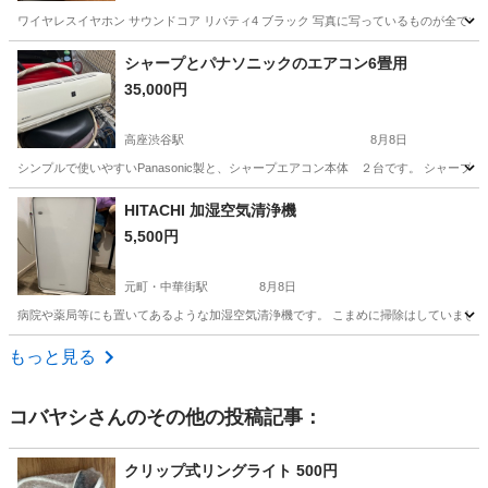
ワイヤレスイヤホン サウンドコア リバティ4 ブラック 写真に写っているものが全てです。
神奈川
茅ヶ崎市
茅ケ崎駅
オーディオ
リバティ
シャープとパナソニックのエアコン6畳用
35,000円
高座渋谷駅
8月8日
シンプルで使いやすいPanasonic製と、シャープエアコン本体 ２台です。 シャープ
神奈川
大和市
高座渋谷駅
季節、空調家電
HITACHI 加湿空気清浄機
5,500円
元町・中華街駅
8月8日
病院や薬局等にも置いてあるような加湿空気清浄機です。 こまめに掃除はしていました
神奈川
横浜市
元町・中華街駅
季節、空調家電
もっと見る
コバヤシ
さんのその他の投稿記事：
クリップ式リングライト 500円