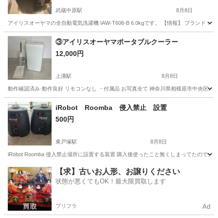
武蔵中原駅
8月8日
アイリスオーヤマの全自動電気洗濯機 IAW-T606-B 6.0kgです。 【情報】 ブランド：アイリス
神奈川
川崎市
武蔵中原駅
生活家電
③アイリスオーヤマポータブルクーラー
12,000円
上溝駅
8月8日
動作確認済み·動作良好 リモコンなし ・付属品 お写真全て 神奈川県相模原市中央区
神奈川
相模原市
上溝駅
季節、空調家電
リモコン
iRobot Roomba 侵入禁止 設置
500円
東戸塚駅
8月8日
iRobot Roomba 侵入禁止場所に設置する装置 購入後使ったこと無くしまってたの
神奈川
横浜市
東戸塚駅
生活家電
場所
【求】古いお人形、お譲りください
状態が悪くてもOK！最大限買取します
プリフラ
Ad