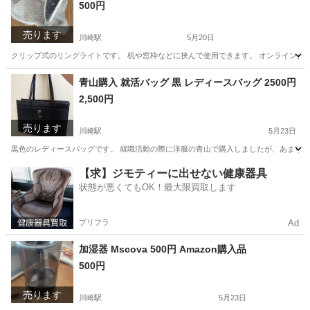
500円
売ります
川崎駅
5月20日
クリップ式のリングライトです。 机や窓枠などに挟んで使用できます。 オンライン会議、
神奈川
川崎市
川崎駅
その他
リングライト
青山購入 就活バッグ 黒 レディースバッグ 2500円
2,500円
売ります
川崎駅
5月23日
黒色のレディースバッグです。 就職活動の際に洋服の青山で購入しましたが、あまり使用
神奈川
川崎市
川崎駅
バッグ
洋服の青山
【求】ジモティーに出せない健康器具
状態が悪くてもOK！最大限買取します
プリフラ
Ad
加湿器 Mscova 500円 Amazon購入品
500円
売ります
川崎駅
5月23日