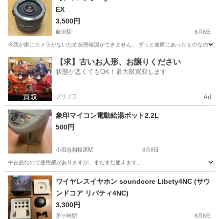
EX
3,500円
藤沢駅
8月8日
今我が家にカメラがないため状態確認ができません。 ずっと倉庫にあったものなので使
神奈川
藤沢市
藤沢駅
カメラ
【求】古いお人形、お譲りください
状態が悪くてもOK！最大限買取します
プリフラ
Ad
象印マイコン電動給湯ボット2.2L
500円
小田急相模原駅
8月8日
中古品なので使用感がありますが、まだまだ使えます。
神奈川
相模原市
小田急相模原駅
キッチン家電
ワイヤレスイヤホン soundcore Libety4NC (サウ
ンドコア リバティ4NC)
3,300円
茅ケ崎駅
8月8日