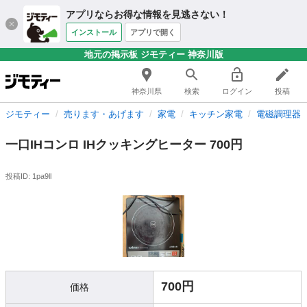
アプリならお得な情報を見逃さない！
インストール
アプリで開く
地元の掲示板 ジモティー 神奈川版
神奈川県
検索
ログイン
投稿
ジモティー
売ります・あげます
家電
キッチン家電
電磁調理器
一口IHコンロ IHクッキングヒーター 700円
投稿ID: 1pa9ll
700円
価格