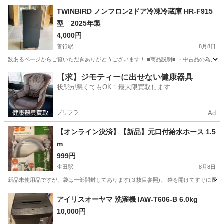
神奈川
藤沢市
善行駅
生活家電
TWINBIRD ノンフロン2ドア冷凍冷蔵庫 HR-F915
型 2025年製
4,000円
善行駅
8月8日
数あるページからご覧いただきありがとうございます！ ■商品説明■ ・中古品の為、傷、
神奈川
藤沢市
善行駅
キッチン家電
【求】ジモティーに出せない健康器具
状態が悪くてもOK！最大限買取します
プリフラ
Ad
【オンライン決済】【新品】元口付給水ホース 1.5
m
999円
生田駅
8月8日
新品未使用品ですが、袋は一部開封してあります(３枚目参照)。 袋を開けてすぐに長さが
神奈川
川崎市
生田駅
生活家電
ホース
アイリスオーヤマ 洗濯機 IAW-T606-B 6.0kg
10,000円