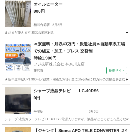
オイルヒーター
800円
相武台前駅
8月8日
まだまだ使えます 相武台前駅付近
神奈川
相模原市
相武台前駅
季節、空調家電
付近
≪寮無料・月収43万円・派遣社員≫自動車系工場
での組立・加工・プレス 交替制
時給1,900円
フジ技研株式会社 神奈川支店
藤沢市
提携サイト
★新年度時給UP1,900円／残業・深夜2,375円 更に3か月毎に12万円の奨励金を含む
神奈川
藤沢市
その他
シャープ液晶テレビ LC-40DS6
0円
平塚駅
8月8日
シャープ 液晶カラーテレビ LC-40DS6 電源入りますが、液晶がところどころ黒く
神奈川
平塚市
平塚駅
テレビ
【ジャンク】Sigma APO TELE CONVERTER ２×