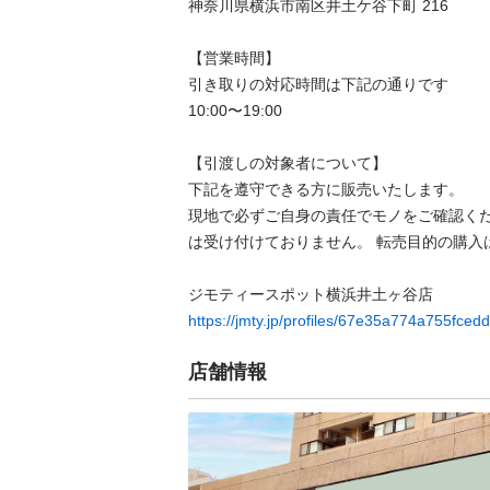
神奈川県横浜市南区井⼟ケ⾕下町 216

【営業時間】

引き取りの対応時間は下記の通りです

10:00〜19:00

【引渡しの対象者について】

下記を遵守できる⽅に販売いたします。

現地で必ずご⾃⾝の責任でモノをご確認く
は受け付けておりません。 転売⽬的の購⼊は禁
https://jmty.jp/profiles/67e35a774a755fced
店舗情報