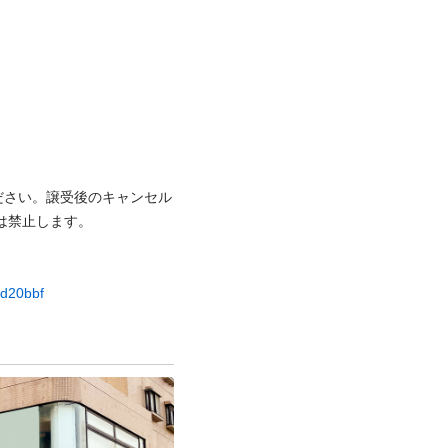
ださい。譲受後のキャンセル
⽌します。

dd20bbf