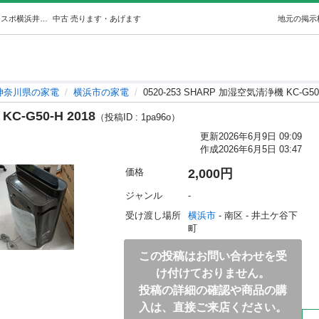
0520-253 SHARP 加湿空気清浄機 KC-G50-H 2018 (ジモスポ横浜井土ヶ谷) 横浜の家電の中古あげます・譲ります｜ジモティーで不用品の処分
中古
売ります・あげます
地元の掲示
神奈川県の家電
横浜市の家電
0520-253 SHARP 加湿空気清浄機 KC-G50-
C-G50-H 2018
（投稿ID : 1pa96o）
更新
2026年6月9日 09:09
作成
2026年6月5日 03:47
価格
2,000円
ジャンル
-
受け渡し場所
横浜市
 - 南区
 - 井土ケ谷下
町
この投稿はお問い合わせを受
け付けておりません。
投稿の詳細の確認や商品の購
入は、直接ご来店ください。