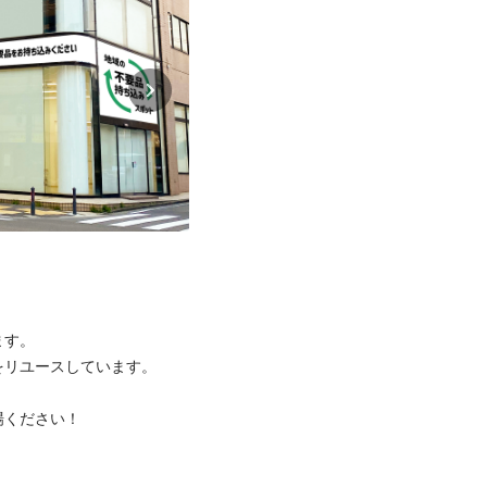
。

ユースしています。

ださい！


