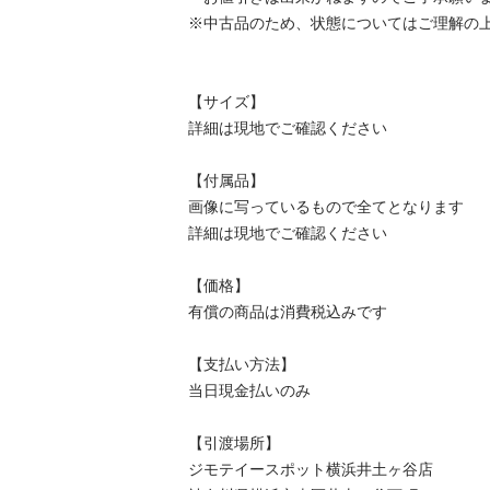
※中古品のため、状態についてはご理解の上、
【サイズ】

詳細は現地でご確認ください

【付属品】

画像に写っているもので全てとなります

詳細は現地でご確認ください

【価格】

有償の商品は消費税込みです

【⽀払い⽅法】

当⽇現⾦払いのみ

【引渡場所】

ジモテイースポット横浜井土ヶ谷店
