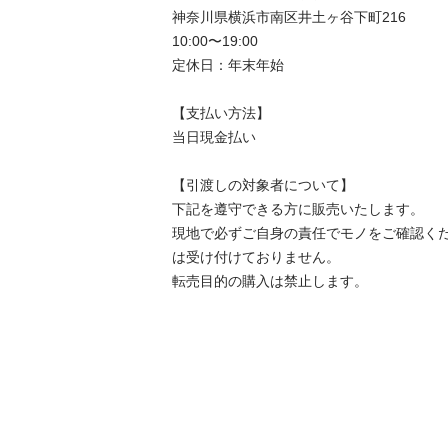
神奈川県横浜市南区井土ヶ谷下町216

10:00〜19:00

定休日：年末年始

【⽀払い⽅法】

当日現金払い

【引渡しの対象者について】

下記を遵守できる⽅に販売いたします。

現地で必ずご⾃⾝の責任でモノをご確認く
は受け付けておりません。

転売⽬的の購⼊は禁⽌します。