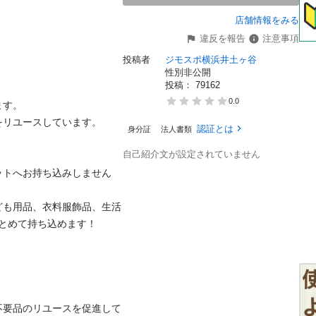
店舗情報をみる
違反を報告
注意事項
投稿者
ジモスポ横浜井土ヶ谷
性別非公開
投稿： 
79162
0.0
。

ユースしています。

認証とは
身分証
法人書類
自己紹介文が設定されていません
ットへお持ち込みしません
ども用品、衣料服飾品、生活
めて持ち込めます！

不要品のリユースを促進して