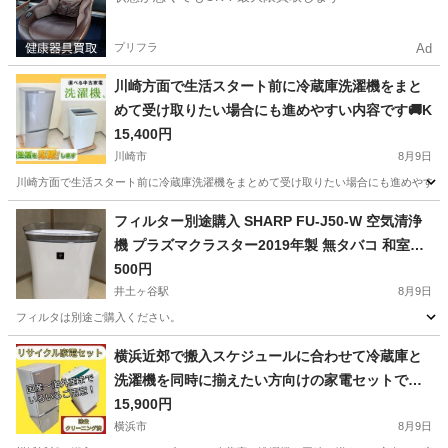
プリフラ
Ad
川崎方面で生活スタート前に冷蔵庫洗濯機をまと
めて受け取りたい場合にも進めやすい内容です🚚K
15,400円
川崎市
8月9日
川崎方面で生活スタート前に冷蔵庫洗濯機をまとめて受け取りたい場合にも進めやすい内容
神奈川
川崎市
生活家電
AQUA
フィルター別途購入 SHARP FU-J50-W 空気清浄
機 プラズマクラスター2019年製 無タバコ 和室来
客用
500円
井土ヶ谷駅
8月9日
フィルタは別途ご購入ください。
神奈川
横浜市
井土ヶ谷駅
季節、空調家電
来客
横浜近郊で搬入スケジュールに合わせて冷蔵庫と
洗濯機を同時に揃えたい方向けの家電セットです
📍Y
15,900円
横浜市
8月9日