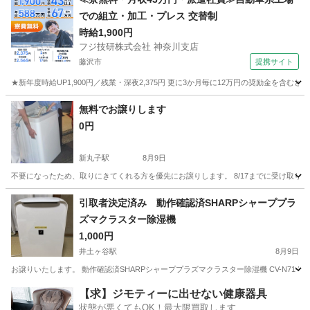
での組立・加工・プレス 交替制
時給1,900円
フジ技研株式会社 神奈川支店
藤沢市
提携サイト
★新年度時給UP1,900円／残業・深夜2,375円 更に3か月毎に12万円の奨励金を含む
神奈川
藤沢市
その他
無料でお譲りします
0円
新丸子駅
8月9日
不要になったため、取りにきてくれる方を優先にお譲りします。 8/17までに受け取
神奈川
川崎市
新丸子駅
生活家電
譲り
引取者決定済み 動作確認済SHARPシャーププラ
ズマクラスター除湿機
1,000円
井土ヶ谷駅
8月9日
お譲りいたします。 動作確認済SHARPシャーププラズマクラスター除湿機 CV-N71-W衣
神奈川
横浜市
井土ヶ谷駅
季節、空調家電
【求】ジモティーに出せない健康器具
状態が悪くてもOK！最大限買取します