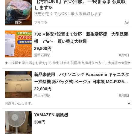
神奈川
横浜市
高田駅
キッチン家電
【汚れOK‼️】古い洋服、一袋まるまる買取
します✨
状態が悪くてもOK！最大限買取します
プリフラ
Ad
792 ⭐️格安⭐️設置まで対応 新生活応援 大型洗濯
機 7㌔〜 買い替え大歓迎
29,800円
愛甲石田駅
8月9日
★ご挨拶★ 新生活をお迎えする 学生 社会人 初同棲 単身赴任の方に、大好評の大型冷
神奈川
厚木市
愛甲石田駅
生活家電
商品
新品未使用 パナソニック Panasonic キャニスタ
ー掃除機 紙パック式 ベージュ 日本製 MC-PJ25G-
C
22,600円
井土ヶ谷駅
8月9日
お譲りいたします。
神奈川
横浜市
井土ヶ谷駅
生活家電
キャニスター
YAMAZEN 扇風機
300円