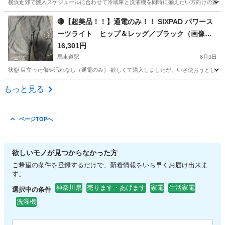
横浜近郊で搬入スケジュールに合わせて冷蔵庫と洗濯機を同時に揃えたい方向けの家電セットで
神奈川
横浜市
生活家電
Hisense
🔴【超美品！！】通電のみ！！ SIXPAD パワース
ーツライト ヒップ＆レッグ／ブラック（画像の
関係でグレーに見えています！）
16,301円
馬車道駅
8月9日
状態 目立った傷や汚れなし（通電のみ） 欲しくて購入しましたが、いざ使おうとした際に サイ
神奈川
横浜市
馬車道駅
美容家電
電極
もっと見る
ページTOPへ
欲しいモノが見つからなかった方
ご希望の条件を登録するだけで、新着情報をいち早くお届け出来ま
す。
神奈川県
売ります・あげます
家電
生活家電
選択中の条件
洗濯機