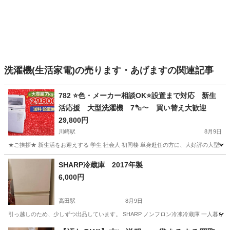
洗濯機(生活家電)の売ります・あげますの関連記事
782 ⭐️色・メーカー相談OK⭐️設置まで対応 新生
活応援 大型洗濯機 7㌔〜 買い替え大歓迎
29,800円
川崎駅
8月9日
★ご挨拶★ 新生活をお迎えする 学生 社会人 初同棲 単身赴任の方に、大好評の大型冷
神奈川
川崎市
川崎駅
生活家電
商品
SHARP冷蔵庫 2017年製
6,000円
高田駅
8月9日
引っ越しのため、少しずつ出品しています。 SHARP ノンフロン冷凍冷蔵庫 一人暮ら