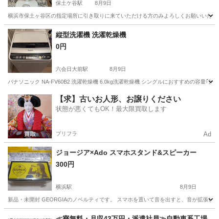
保土ケ谷駅
8月9日
横浜市保土ヶ谷区の指定場所に引き取りに来ていただける方のみよろしくお願いいたし
神奈川
横浜市
保土ケ谷駅
季節、空調家電
YAMAZEN
縦型洗濯機 洗濯乾燥機
0円
六会日大前駅
8月9日
パナソニック NA-FV60B2 洗濯乾燥機 6.0kg洗濯乾燥機 シングルにおすすめの容量｢洗濯
神奈川
藤沢市
六会日大前駅
生活家電
【求】古いお人形、お譲りください
状態が悪くてもOK！最大限買取します
プリフラ
Ad
ジョージア×Ado スマホスタンド&スピーカー
300円
横浜駅
8月9日
新品・未開封 GEORGIAのノベルティです。 スマホを置いて音を出すと、音が拡張し
神奈川
横浜市
横浜駅
オーディオ
ジョージア
≪寮無料・月収43万円・派遣社員≫自動車系工場