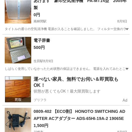
あげます 象印空気清浄機 PA-MT14型 2005年
製
0円
南林間駅
8月9日
タイトルの通りの空気清浄機 電源が入ることを確認しました。 フィルター交換のラン
神奈川
座間市
南林間駅
季節、空調家電
象印
電子辞書
500円
生田駅
8月9日
しばらく使用していなかったため状態の保証はできません。 電源を入れてみたところ使
神奈川
川崎市
生田駅
その他
電子辞書
運べない家具、無料でお伺い＆即買取も
OK！
状態が悪くてもOK！最大限買取します
プリフラ
Ad
0809-402 【ECO割】 HONOTO SWITCHING AD
APTER ACアダプター ADS-65HI-19A-2 19065E
1,500円