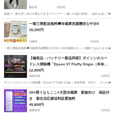
横浜市
8月9日
強風で、髪を早く乾かす事ができるドライヤー！ 週に2.3回の使用。（他のも使ってい
神奈川
横浜市
美容家電
一都三県配送無料🚚冷蔵庫洗濯機安心中古K
16,200円
川崎市
8月9日
一都三県配送無料🚚冷蔵庫洗濯機安心中古K ※表示価格がセット価格ではありません、配送対
神奈川
川崎市
キッチン家電
商品
【極美品・バッテリー新品同様】ダイソンのコー
ドレス掃除機「Dyson V7 Fluffy Origin（本体型
番：SV37）」のフルセット
12,000円
港南台駅
8月9日
ダイソンのコードレス掃除機「Dyson V7 Fluffy Origin（本体型番：SV37
神奈川
横浜市
港南台駅
生活家電
18⭐️買うならここ⭐️大型冷蔵庫 家族向け 保証付
き 新生活応援送料設置無料
49,800円
相模原市
8月9日