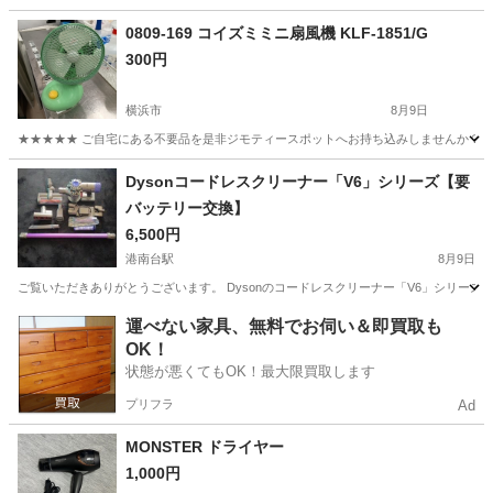
0809-169 コイズミミニ扇風機 KLF-1851/G
300円
横浜市
8月9日
★★★★★ ご自宅にある不要品を是非ジモティースポットへお持ち込みしませんか？ 家
神奈川
横浜市
季節、空調家電
コイズミ
Dysonコードレスクリーナー「V6」シリーズ【要
バッテリー交換】
6,500円
港南台駅
8月9日
ご覧いただきありがとうございます。 Dysonのコードレスクリーナー「V6」シリー
神奈川
横浜市
港南台駅
生活家電
運べない家具、無料でお伺い＆即買取も
OK！
状態が悪くてもOK！最大限買取します
プリフラ
Ad
MONSTER ドライヤー
1,000円