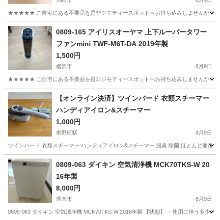
川崎市
8月9日
★★★★★ ご自宅にある不要品を是非ジモティースポットへお持ち込みしませんか？ 家
神奈川
川崎市
生活家電
SWITCH
0809-165 アイリスオーヤマ 上下ルーバータワー
ファンmini TWF-M6T-DA 2019年製
1,500円
横浜市
8月9日
★★★★★ ご自宅にある不要品を是非ジモティースポットへお持ち込みしませんか？ 家
神奈川
横浜市
季節、空調家電
TWF
【オンライン決済】ツインバード 衣類スチーマー
ハンディアイロン&スチーマー
1,000円
吉野町駅
8月9日
ツインバード 衣類スチーマー ハンディアイロン&スチーマー 脱臭 除菌 ほとんど使用
神奈川
横浜市
吉野町駅
生活家電
0809-063 ダイキン 空気清浄機 MCK70TKS-W 20
16年製
8,000円
厚木市
8月9日
0809-063 ダイキン 空気清浄機 MCK70TKS-W 2016年製 【状態】 ・使用