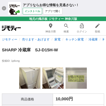
アプリならお得な情報を見逃さない！
インストール
アプリで開く
地元の掲示板 ジモティー 神奈川版
神奈川県
検索
ログイン
投稿
ジモティー
売ります・あげます
家電
キッチン家電
冷蔵庫
神
SHARP 冷蔵庫 SJ-D15H-W
投稿ID: 1p6vng
10,000円
商品価格