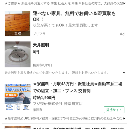
★ご挨拶★ 新生活をお迎えする 学生 社会人 初同棲 単身赴任の方に、大好評の大型冷
神奈川
相模原市
キッチン家電
商品
運べない家具、無料でお伺い＆即買取も
OK！
状態が悪くてもOK！最大限買取します
プリフラ
Ad
天井照明
0円
横浜市
8月9日
天井照明を取り換えたのでお譲りいたします。 連絡をお待ちいたします。
神奈川
横浜市
生活家電
≪寮無料・月収43万円・派遣社員≫自動車系工場
での組立・加工・プレス 交替制
時給1,900円
フジ技研株式会社 神奈川支店
藤沢市
提携サイト
★新年度時給UP1,900円／残業・深夜2,375円 更に3か月毎に12万円の奨励金を含む
神奈川
藤沢市
その他