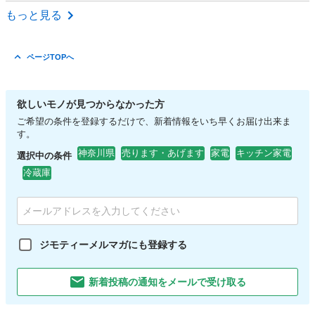
神奈川
厚木市
季節、空調家電
MCK
もっと見る
ページTOPへ
欲しいモノが見つからなかった方
ご希望の条件を登録するだけで、新着情報をいち早くお届け出来ま
す。
神奈川県
売ります・あげます
家電
キッチン家電
選択中の条件
冷蔵庫
ジモティーメルマガにも登録する
新着投稿の通知をメールで受け取る