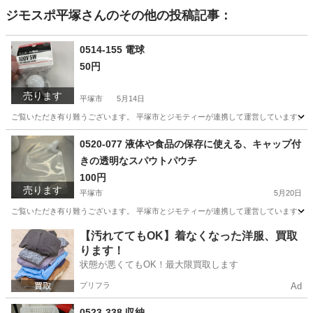
ジモスポ平塚
さんのその他の投稿記事：
0514-155 電球
50円
売ります
平塚市
5月14日
ご覧いただき有り難うございます。 平塚市とジモティーが連携して運営しています。 粗
神奈川
平塚市
スポーツ
リユース
0520-077 液体や食品の保存に使える、キャップ付
きの透明なスパウトパウチ
100円
売ります
平塚市
5月20日
ご覧いただき有り難うございます。 平塚市とジモティーが連携して運営しています。 粗
神奈川
平塚市
生活雑貨
【汚れててもOK】着なくなった洋服、買取
ります！
状態が悪くてもOK！最大限買取します
プリフラ
Ad
0523-338 収納