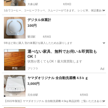
大倉山駅
8月8日
1台でコーヒー、コーヒーフラッペ、スムージーができます。 レシピ本、保証書あり。 2018年購
神奈川
横浜市
大倉山駅
キッチン家電
デジタル体重計
100円
鷺沼駅
8月8日
5年ほど前に購入 別の体重計を購入したためお譲りします
神奈川
横浜市
鷺沼駅
美容家電
体重計
運べない家具、無料でお伺い＆即買取も
OK！
状態が悪くてもOK！最大限買取します
プリフラ
Ad
ヤマダオリジナル 全自動洗濯機 4.5ｋｇ
3,000円
元住吉駅
8月8日
【2022年製造】ヤマダオリジナル 全自動洗濯機 4.5kg 商品説明: ご覧いただきあ