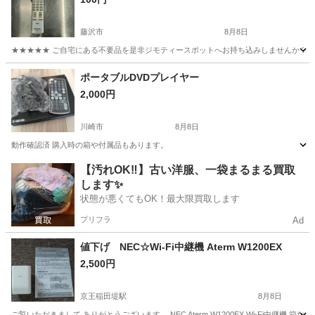
藤沢市
8月8日
★★★★★ ご自宅にある不要品を是非ジモティースポットへお持ち込みしませんか？ 家
神奈川
藤沢市
テレビ
テレビリモコン
ポータブルDVDプレイヤー
2,000円
川崎市
8月8日
動作確認済 購入時の箱や付属品もあります。
神奈川
川崎市
家電
プレイヤー
【汚れOK‼️】古い洋服、一袋まるまる買取
します✨
状態が悪くてもOK！最大限買取します
プリフラ
Ad
値下げ NEC☆Wi-Fi中継機 Aterm W1200EX
2,500円
京王稲田堤駅
8月8日
ご覧いただきまして ありがとうございます。 NEC Aterm W1200EX Wi-Fi中継機