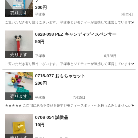
ナー
300円
売ります
平塚市
6月25日
ご覧いただき有り難うございます。 平塚市とジモティーが連携して運営しています。 粗
神奈川
平塚市
ヘアケア
リユース
0628-098 PEZ キャンディディスペンサー
50円
売ります
平塚市
6月28日
ご覧いただき有り難うございます。 平塚市とジモティーが連携して運営しています。 粗
神奈川
平塚市
おもちゃ
リユース
0715-077 おもちゃセット
200円
売ります
平塚市
7月15日
★★★★★ ご自宅にある不要品を是非ジモティースポットへお持ち込みしませんか？ 家
神奈川
平塚市
おもちゃ
現地
0706-054 試供品
10円
売ります