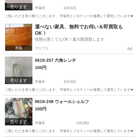
売ります
平塚市
6月21日
ご覧いただき有り難うございます。 平塚市とジモティーが連携して運営しています。 粗
神奈川
平塚市
収納家具
リユース
運べない家具、無料でお伺い＆即買取も
OK！
状態が悪くてもOK！最大限買取します
プリフラ
Ad
0619-257 六角レンチ
100円
売ります
平塚市
6月19日
ご覧いただき有り難うございます。 平塚市とジモティーが連携して運営しています。 粗
神奈川
平塚市
その他
リユース
0619-248 ウォールシェルフ
100円
売ります
平塚市
6月19日
ご覧いただき有り難うございます。 平塚市とジモティーが連携して運営しています。 粗