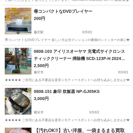
神奈川
川崎市
京王稲田堤駅
電話、ＦＡＸ
Aterm
🉐コンパクトなDVDプレイヤー
200円
藤沢駅
8月8日
🉐コンパクトなDVDプレイヤー 欲しい方は当マンションの裏側のシャッターの前に引
神奈川
藤沢市
藤沢駅
テレビ
プレイヤー
0808-103 アイリスオーヤマ 充電式サイクロンス
ティッククリーナー 掃除機 SCD-123P-H 2024年
製
2,500円
藤沢市
8月8日
★★★★★ ご自宅にある不要品を是非ジモティースポットへお持ち込みしませんか？ 家
神奈川
藤沢市
生活家電
SCD
0808-151 象印 炊飯器 NP-GJ05KS
3,000円
横浜市
8月8日
★★★★★ ご自宅にある不要品を是非ジモティースポットへお持ち込みしませんか？ 家
神奈川
横浜市
キッチン家電
象印
【汚れOK‼️】古い洋服、一袋まるまる買取