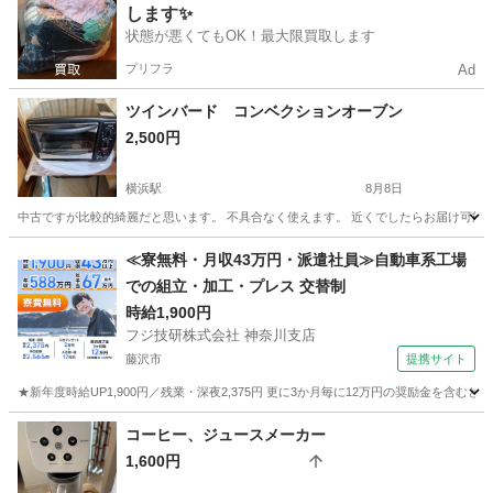
します✨
状態が悪くてもOK！最大限買取します
プリフラ
Ad
ツインバード コンベクションオーブン
2,500円
横浜駅
8月8日
中古ですが比較的綺麗だと思います。 不具合なく使えます。 近くでしたらお届け可能です。 宜しくお願いします。 ht
神奈川
横浜市
横浜駅
キッチン家電
≪寮無料・月収43万円・派遣社員≫自動車系工場
での組立・加工・プレス 交替制
時給1,900円
フジ技研株式会社 神奈川支店
藤沢市
提携サイト
★新年度時給UP1,900円／残業・深夜2,375円 更に3か月毎に12万円の奨励金を含む
神奈川
藤沢市
その他
コーヒー、ジュースメーカー
1,600円