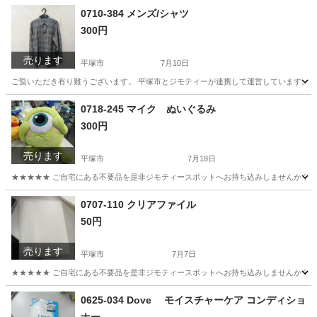
神奈川
平塚市
家庭用品
リユース
0710-384 メンズ/シャツ
300円
売ります
平塚市
7月10日
ご覧いただき有り難うございます。 平塚市とジモティーが連携して運営しています。 粗
神奈川
平塚市
シャツ
リユース
0718-245 マイク ぬいぐるみ
300円
売ります
平塚市
7月18日
★★★★★ ご自宅にある不要品を是非ジモティースポットへお持ち込みしませんか？ 家
神奈川
平塚市
おもちゃ
マイク
0707-110 クリアファイル
50円
売ります
平塚市
7月7日
★★★★★ ご自宅にある不要品を是非ジモティースポットへお持ち込みしませんか？ 家
神奈川
平塚市
収納家具
クリアファイル
0625-034 Dove モイスチャーケア コンディショ