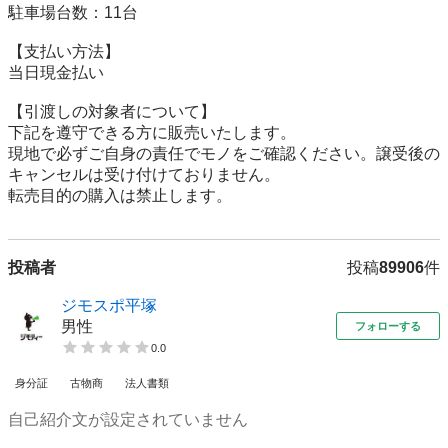
駐車場台数：11台

【⽀払い⽅法】

当日現金払い

【引渡しの対象者について】

下記を遵守できる⽅に販売いたします。

現地で必ずご⾃⾝の責任でモノをご確認ください。譲受後の
キャンセルは受け付けておりません。

転売⽬的の購⼊は禁⽌します。
投稿者
投稿
89906
件
ジモスポ平塚
男性
フォローする
0.0
身分証
古物商
法人書類
自己紹介文が設定されていません