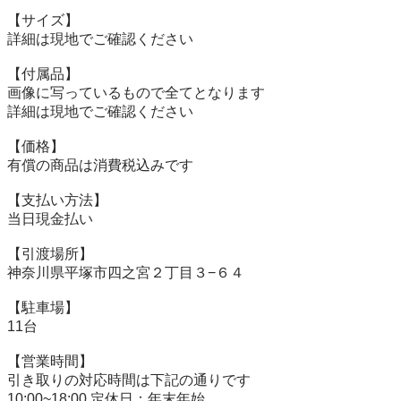
【サイズ】

詳細は現地でご確認ください

【付属品】

画像に写っているもので全てとなります

詳細は現地でご確認ください

【価格】

有償の商品は消費税込みです

【⽀払い⽅法】

当⽇現⾦払い

【引渡場所】

神奈川県平塚市四之宮２丁目３−６４

【駐⾞場】

11台

【営業時間】

引き取りの対応時間は下記の通りです

10:00~18:00 定休日：年末年始
