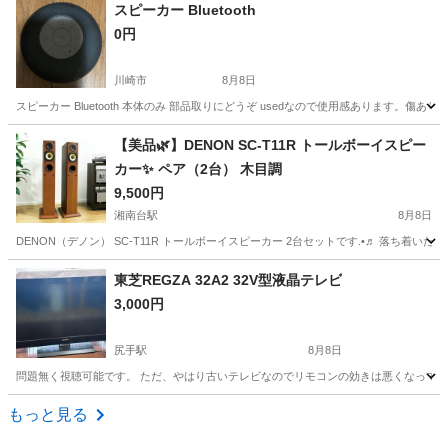
神奈川
川崎市
元住吉駅
生活家電
スピーカー Bluetooth
0円
川崎市
8月8日
スピーカー Bluetooth 本体のみ 部品取りにどうぞ usedなので使用感あります。
神奈川
川崎市
オーディオ
Bluetooth
【美品🌿‬】DENON SC-T11R トールボーイスピー
カー✨️ ペア（2台） 木目調
9,500円
湘南台駅
8月8日
DENON（デノン） SC-T11R トールボーイスピーカー 2台セットです.•♬ 落ち着
神奈川
藤沢市
湘南台駅
オーディオ
トールボーイ
東芝REGZA 32A2 32V型液晶テレビ
3,000円
尻手駅
8月8日
問題無く視聴可能です。 ただ、やはり古いテレビなのでリモコンの効きは悪くなっています。
神奈川
川崎市
尻手駅
テレビ
REGZA
もっと見る