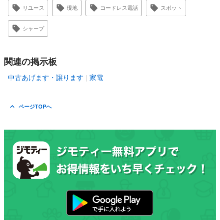
リユース
現地
コードレス電話
スポット
シャープ
関連の掲示板
中古あげます・譲ります
家電
ページTOPへ