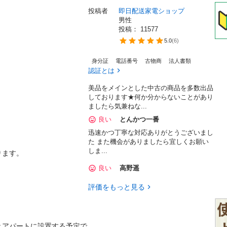
投稿者
即日配送家電ショップ
男性
投稿： 
11577
5.0
(
6
)
身分証
電話番号
古物商
法人書類
認証とは
美品をメインとした中古の商品を多数出品
しております★何か分からないことがあり
ましたら気兼ねな...
良い
とんかつ一番
迅速かつ丁寧な対応ありがとうございまし
た また機会がありましたら宜しくお願い
しま...
ます。

良い
高野遥
評価をもっと見る
きアパートに設置する予定で