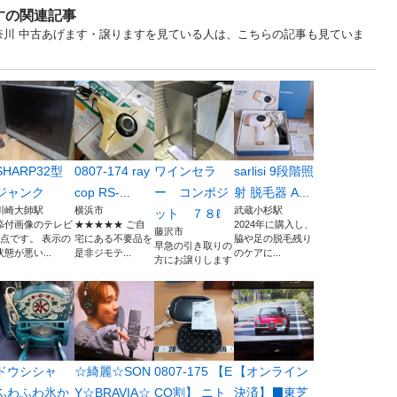
すの関連記事
... 神奈川 中古あげます・譲りますを見ている人は、こちらの記事も見ていま
SHARP32型
0807-174 ray
ワインセラ
sarlisi 9段階照
ジャンク
cop RS-...
ー コンポジ
射 脱毛器 A...
川崎大師駅
横浜市
武蔵小杉駅
ット ７８ℓ
添付画像のテレビ
★★★★★ ご自
2024年に購入し、
藤沢市
1点です。 表示の
宅にある不要品を
脇や足の脱毛残り
早急の引き取りの
状態が悪い...
是非ジモテ...
のケアに...
方にお譲りします
ドウシシャ
☆綺麗☆SON
0807-175 【E
【オンライン
ふわふわ氷か
Y☆BRAVIA☆
CO割】 ニト
決済】⬛️東芝