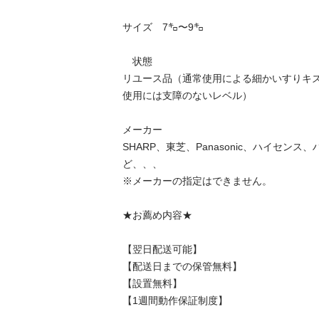
サイズ　7㌔〜9㌔

　状態

リユース品（通常使用による細かいすりキ
使用には支障のないレベル）

メーカー

SHARP、東芝、Panasonic、ハイセン
ど、、、

※メーカーの指定はできません。

★お薦め内容★

【翌日配送可能】

【配送日までの保管無料】

【設置無料】

【1週間動作保証制度】　
