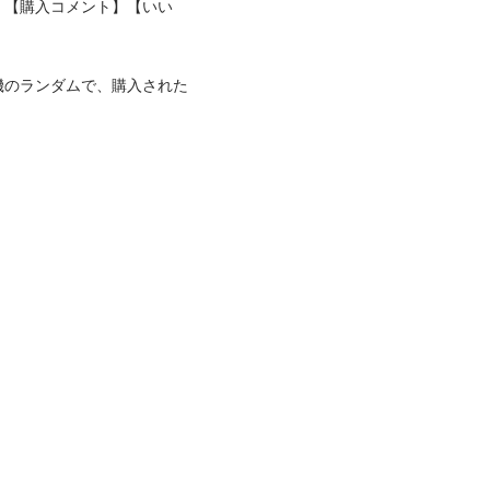
、【購入コメント】【いい
機のランダムで、購入された
。