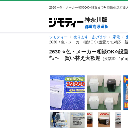
神奈川
版
都道府県選択
ジモティー
売ります・あげます
家電
2630 ⭐️色・メーカー相談OK⭐️設置まで対
2630 ⭐️色・メーカー相談OK⭐
㌔〜 買い替え大歓迎
（投稿ID : 1p1o