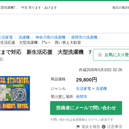
2630 ⭐️色・メーカー相談OK⭐️設置まで対応新生活応援大型洗濯機7㌔〜買い替え大歓迎 (即日配送家電ショップ) 座間の生活家電《洗濯機》の中古あげます・譲ります｜ジモティーで不用品の処分
中古
売ります・あげます
地元の掲示
生活家電
洗濯機
神奈川県の洗濯機
座間市の洗濯機
応 新生活応援 大型洗濯機 7㌔〜 買い替え大歓迎
️設置まで対応 新生活応援 大型洗濯機 7
お気に入り登
j2）
作成
2026年5月10日 02:26
商品価格
29,800円
ジャンル
生活家電
 > 
洗濯機
受け渡し場所
座間市
投稿者にメールで問い合わせ
※問い合わせは会員登録とログイン必須です
違反を報告
注意事項