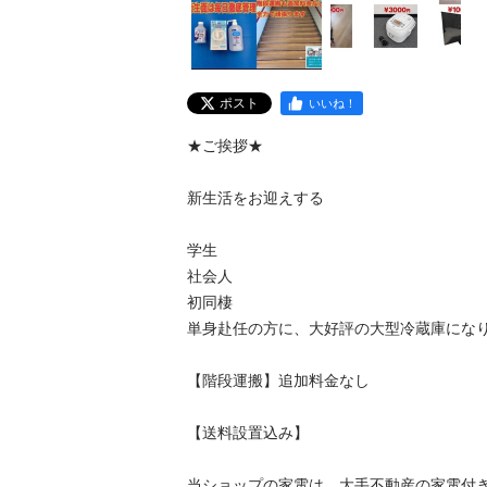
ポスト
いいね！
★ご挨拶★

新生活をお迎えする

学生

社会人

初同棲

単身赴任の方に、大好評の大型冷蔵庫になり
【階段運搬】追加料金なし

【送料設置込み】

当ショップの家電は、大手不動産の家電付