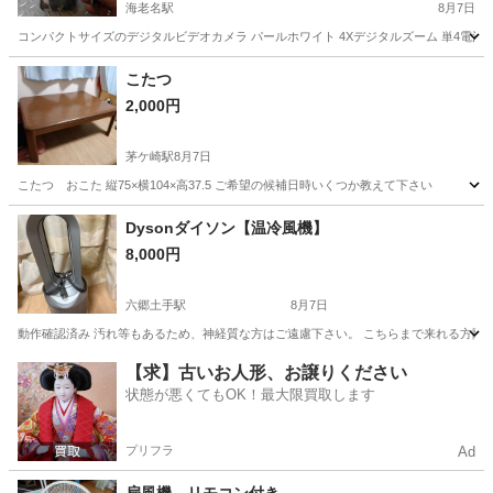
海老名駅
8月7日
コンパクトサイズのデジタルビデオカメラ パールホワイト 4Xデジタルズーム 単4電池4
神奈川
海老名市
海老名駅
カメラ
動画
こたつ
2,000円
茅ケ崎駅
8月7日
こたつ おこた 縦75×横104×高37.5 ご希望の候補日時いくつか教えて下さい
神奈川
茅ヶ崎市
茅ケ崎駅
季節、空調家電
Dysonダイソン【温冷風機】
8,000円
六郷土手駅
8月7日
動作確認済み 汚れ等もあるため、神経質な方はご遠慮下さい。 こちらまで来れる方限
神奈川
川崎市
六郷土手駅
季節、空調家電
ダイソン
【求】古いお人形、お譲りください
状態が悪くてもOK！最大限買取します
プリフラ
Ad