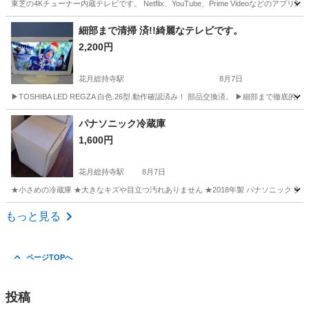
東芝の4Kチューナー内蔵テレビです。 Netflix、YouTube、Prime Videoなどのア
神奈川
横浜市
本郷台駅
テレビ
細部まで清掃 済!!綺麗なテレビです。
2,200円
花月総持寺駅
8月7日
▶TOSHIBA LED REGZA 白色.26型.動作確認済み！ 部品交換済。 ▶細部まで徹
神奈川
横浜市
花月総持寺駅
テレビ
パナソニック冷蔵庫
1,600円
花月総持寺駅
8月7日
★小さめの冷蔵庫 ★大きなキズや目立つ汚れありません ★2018年製 パナソニック 美
神奈川
横浜市
花月総持寺駅
キッチン家電
もっと見る
ページTOPへ
投稿