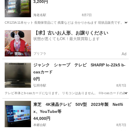
3,200円
海老名駅
8月7日
CR123A 11本セット 長期保管品にて 残量などは 分かりかねます 現状品販売です。 パ
神奈川
海老名市
海老名駅
カメラ
【求】古いお人形、お譲りください
状態が悪くてもOK！最大限買取します
プリフラ
Ad
ジャンク シャープ テレビ SHARP lc-22k5 b-
casカード
0円
弘明寺駅
8月7日
テレビ本体とb-casカードになります。 リモコンはありません。 ※b-casカードの
神奈川
横浜市
弘明寺駅
テレビ
カード
東芝 4K液晶テレビ 50V型 2023年製 Netfli
x、YouTube等
44,000円
本郷台駅
8月7日