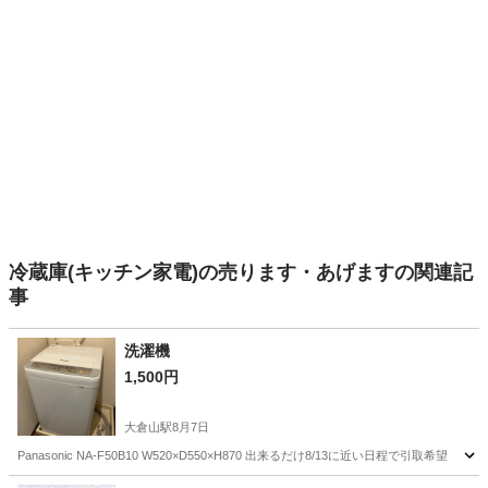
冷蔵庫(キッチン家電)の売ります・あげますの関連記
事
洗濯機
1,500円
大倉山駅
8月7日
Panasonic NA-F50B10 W520×D550×H870 出来るだけ8/13に近い日程で引取希望