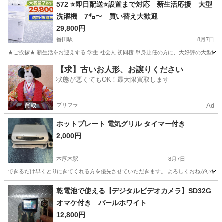
神奈川
横浜市
大倉山駅
生活家電
572 ⭐️即日配送⭐️設置まで対応 新生活応援 大型
洗濯機 7㌔〜 買い替え大歓迎
29,800円
番田駅
8月7日
★ご挨拶★ 新生活をお迎えする 学生 社会人 初同棲 単身赴任の方に、大好評の大型冷
神奈川
愛甲郡
番田駅
生活家電
商品
【求】古いお人形、お譲りください
状態が悪くてもOK！最大限買取します
プリフラ
Ad
ホットプレート 電気グリル タイマー付き
2,000円
本厚木駅
8月7日
できるだけ早くとりにきてくれる方を優先させていただきます。 よろしくおねがいし
神奈川
厚木市
本厚木駅
キッチン家電
乾電池で使える【デジタルビデオカメラ】SD32G
オマケ付き パールホワイト
12,800円