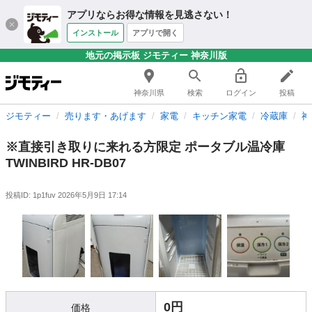
アプリならお得な情報を見逃さない！
インストール
アプリで開く
地元の掲示板 ジモティー 神奈川版
神奈川県
検索
ログイン
投稿
ジモティー
売ります・あげます
家電
キッチン家電
冷蔵庫
神
※直接引き取りに来れる方限定 ポータブル温冷庫
TWINBIRD HR-DB07
投稿ID: 1p1fuv
2026年5月9日 17:14
0円
価格