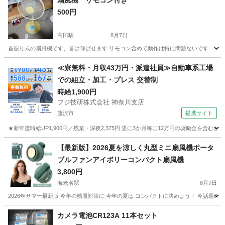
扇風機 リモコン付き
500円
高田駅
8月7日
首振り式の扇風機です、首は伸ばせます リモコン含めて動作は特に問題ないです
神奈川
横浜市
高田駅
季節、空調家電
≪寮無料・月収43万円・派遣社員≫自動車系工場
での組立・加工・プレス 交替制
時給1,900円
フジ技研株式会社 神奈川支店
藤沢市
提携サイト
★新年度時給UP1,900円／残業・深夜2,375円 更に3か月毎に12万円の奨励金を含む
神奈川
藤沢市
その他
【最新版】2026夏を涼しく丸型ミニ扇風機ポータ
ブルファンアイボリーコンパクト扇風機
3,800円
海老名駅
8月7日
2026年サマー最新版 今年の酷暑対策に 今年の夏は コンパクトに決めよう！ 今話題の
神奈川
海老名市
海老名駅
季節、空調家電
カメラ電池CR123A 11本セット