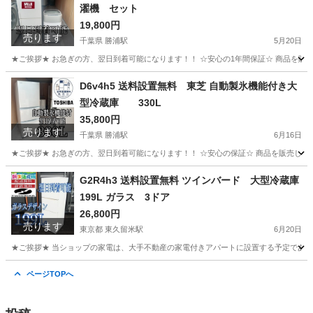
濯機 セット
19,800円
売ります
千葉県 勝浦駅
5月20日
★ご挨拶★ お急ぎの方、翌日到着可能になります！！ ☆安心の1年間保証☆ 商品を販
千葉
勝浦市
勝浦駅
生活家電
ショップ
D6v4h5 送料設置無料 東芝 自動製氷機能付き大
型冷蔵庫 330L
35,800円
売ります
千葉県 勝浦駅
6月16日
★ご挨拶★ お急ぎの方、翌日到着可能になります！！ ☆安心の保証☆ 商品を販売して
千葉
勝浦市
勝浦駅
生活家電
ショップ
G2R4h3 送料設置無料 ツインバード 大型冷蔵庫
199L ガラス 3ドア
26,800円
売ります
東京都 東久留米駅
6月20日
★ご挨拶★ 当ショップの家電は、大手不動産の家電付きアパートに設置する予定であった
東京
東久留米市
東久留米駅
生活家電
地域
ページTOPへ