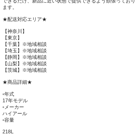
できるだけ、新品に近い状態で提供できるよう頑張っており
ます。

★配送対応エリア★

【神奈川】

【東京】

【千葉】※地域相談

【埼玉】※地域相談

【静岡】※地域相談

【山梨】※地域相談

【茨城】※地域相談

★商品詳細★

▫️年式　　

17年モデル

▫️メーカー   

ハイアール

▫️容量　　　

218L
