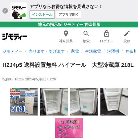
アプリならお得な情報を見逃さない！
インストール
アプリで開く
地元の掲示板 ジモティー 神奈川版
神奈川県
検索
ログイン
投稿
ジモティー
売ります・あげます
家電
生活家電
洗濯機
神奈川
H2J4p5 送料設置無料 ハイアール 大型冷蔵庫 218L
投稿ID: 1oxzul
2026年5月6日 01:26