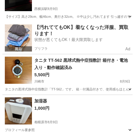
西横浜駅
8月9日
【サイズ】高さ29cm、幅46cm、奥行き32cm。 ※中は少し汚れてます 引っ越すので
神奈川
横浜市
西横浜駅
キッチン家電
【汚れててもOK】着なくなった洋服、買取
ります！
状態が悪くてもOK！最大限買取します
プリフラ
Ad
タニタ TT-562 黒球式熱中症指数計 箱付き・電池
入り・動作確認済み
5,500円
川崎市
8月9日
タニタの黒球式熱中症指数計「TT-562」です。 箱・付属品付きで、使用感もほとんど
神奈川
川崎市
季節、空調家電
加湿器
1,000円
相模原市
8月9日
プロフィール要参照