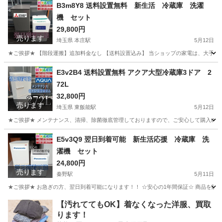
千葉
千葉市
市役所前駅
生活家電
ショップ
B3m8Y8 送料設置無料 新生活 冷蔵庫 洗濯
機 セット
29,800円
売ります
埼玉県 本庄駅
5月12日
★ご挨拶★ 【階段運搬】追加料金なし 【送料設置込み】 当ショップの家電は、大手不
埼玉
本庄市
本庄駅
生活家電
無料
E3v2B4 送料設置無料 アクア大型冷蔵庫3ドア 2
72L
32,800円
売ります
埼玉県 東飯能駅
5月12日
★ご挨拶★ メンテナンス、清掃、除菌徹底管理しておりますので、ご安心して購入のご検
埼玉
飯能市
東飯能駅
生活家電
地域
E5v3Q9 翌日到着可能 新生活応援 冷蔵庫 洗
濯機 セット
24,800円
売ります
秦野駅
5月11日
★ご挨拶★ お急ぎの方、翌日到着可能になります！！ ☆安心の1年間保証☆ 商品を販
神奈川
秦野市
秦野駅
生活家電
ショップ
【汚れててもOK】着なくなった洋服、買取
ります！