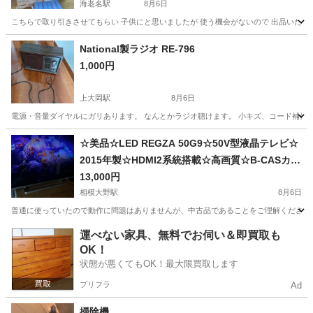
海老名駅
8月6日
こちらで取り引きさせてもらい 子供にと思いましたが 使う機会がないので 出品いたし
神奈川
海老名市
海老名駅
季節、空調家電
National製ラジオ RE-796
1,000円
上大岡駅
8月6日
電源・音量ダイヤルにガリあります。 なんとかラジオ聴けます。 小キズ、コード補修
神奈川
横浜市
上大岡駅
生活家電
☆美品☆LED REGZA 50G9☆50V型液晶テレビ☆
2015年製☆HDMI2系統搭載☆高画質☆B-CASカー
ド付☆
13,000円
相模大野駅
8月6日
普通に使っていたので動作に問題はありませんが、中古品であることをご理解ください。 付属品につい
神奈川
相模原市
相模大野駅
テレビ
運べない家具、無料でお伺い＆即買取も
OK！
状態が悪くてもOK！最大限買取します
プリフラ
Ad
掃除機