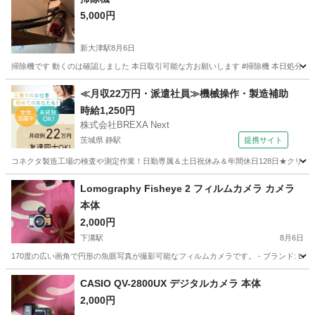
5,000円
新大津駅
8月6日
掃除機です 動くのは確認しました 本日取引可能な方お願いします #掃除機 本日処分し
神奈川
横須賀市
新大津駅
生活家電
≪月収22万円・派遣社員≫機械操作・製造補助
時給1,250円
株式会社BREXA Next
茨城県 静駅
提携サイト
コネクタ製造工場の検査や測定作業！日勤専属＆土日祝休み＆年間休日128日★クリーン
茨城
常陸大宮市
静駅
その他
Lomography Fisheye 2 フィルムカメラ カメラ
本体
2,000円
下溝駅
8月6日
170度の広い画角で円形の魚眼写真が撮影可能なフィルムカメラです。 - ブランド: Lomography
神奈川
相模原市
下溝駅
カメラ
CASIO QV-2800UX デジタルカメラ 本体
2,000円