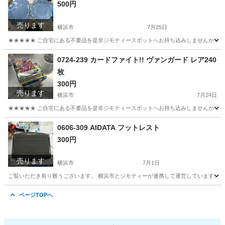
500円
売ります
横浜市
7月25日
★★★★★ ご自宅にある不要品を是非ジモティースポットへお持ち込みしませんか？ 家
神奈川
横浜市
食器
現地
0724-239 カードファイト!! ヴァンガード レア240
枚
300円
売ります
横浜市
7月24日
★★★★★ ご自宅にある不要品を是非ジモティースポットへお持ち込みしませんか？ 家
神奈川
横浜市
カードゲーム
ヴァンガード
0606-309 AIDATA フットレスト
300円
売ります
横浜市
7月1日
ご覧いただき有り難うございます。 横浜市とジモティーが連携して運営しています。 粗
神奈川
横浜市
ダイエットグッズ
リユース
ページTOPへ