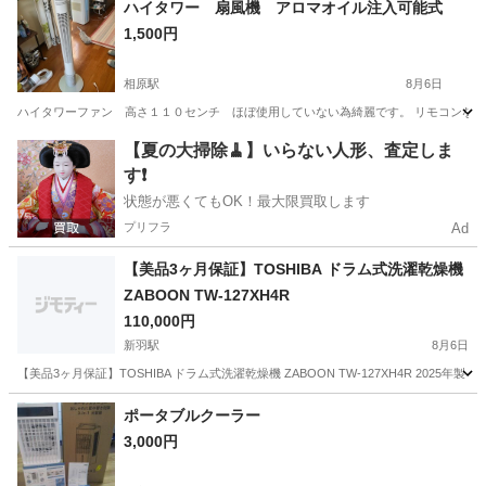
ハイタワー 扇風機 アロマオイル注入可能式
1,500円
相原駅
8月6日
ハイタワーファン 高さ１１０センチ ほぼ使用していない為綺麗です。 リモコンなし
神奈川
相模原市
相原駅
季節、空調家電
【夏の大掃除🧹】いらない人形、査定しま
す❗️
状態が悪くてもOK！最大限買取します
プリフラ
Ad
【美品3ヶ月保証】TOSHIBA ドラム式洗濯乾燥機
ZABOON TW-127XH4R
110,000円
新羽駅
8月6日
【美品3ヶ月保証】TOSHIBA ドラム式洗濯乾燥機 ZABOON TW-127XH4R 20
神奈川
横浜市
新羽駅
生活家電
新品
ポータブルクーラー
3,000円