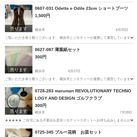
神奈川
横浜市
その他
リユース
0607-031 Odette e Odile 23cm ショートブーツ
1,500円
売ります
横浜市
6月25日
ご覧いただき有り難うございます。 横浜市とジモティーが連携して運営しています。 粗
神奈川
横浜市
靴
リユース
0627-087 薄葉紙セット
300円
売ります
横浜市
6月27日
ご覧いただき有り難うございます。 横浜市とジモティーが連携して運営しています。 粗
神奈川
横浜市
ラッピング用品
リユース
0728-283 maruman REVOLUTIONARY TECHNO
LOGY AND DESIGN ゴルフクラブ
300円
売ります
横浜市
7月28日
★★★★★ ご自宅にある不要品を是非ジモティースポットへお持ち込みしませんか？ 家
神奈川
横浜市
ゴルフ
ゴルフクラブ
0725-345 ブルー花柄 お皿セット