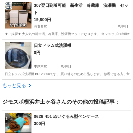
神奈川
横浜市
キッチン家電
たこ焼き
307翌日到着可能 新生活 冷蔵庫 洗濯機 セッ
ト
19,800円
海老名駅
8月6日
★ご挨拶★ 大人気の新生活、冷蔵庫、洗濯機セットになります。 当ショップの冷蔵庫
神奈川
海老名市
海老名駅
生活家電
商品
日立ドラム式洗濯機
0円
本厚木駅
8月6日
日立ドラム式洗濯機 BD-V3600です。 買い替えのため出品します。 修理できる方
神奈川
厚木市
本厚木駅
生活家電
もっと見る
ジモスポ横浜井土ヶ谷
さんのその他の投稿記事：
0628-451 ぬいぐるみ型ペンケース
300円