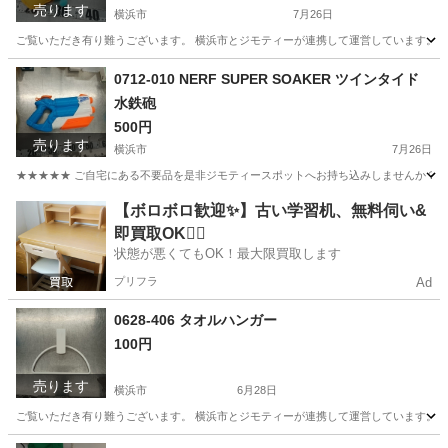
売ります
横浜市
7月26日
ご覧いただき有り難うございます。 横浜市とジモティーが連携して運営しています。 粗
神奈川
横浜市
おもちゃ
リユース
0712-010 NERF SUPER SOAKER ツインタイド
水鉄砲
500円
売ります
横浜市
7月26日
★★★★★ ご自宅にある不要品を是非ジモティースポットへお持ち込みしませんか？ 家
神奈川
横浜市
おもちゃ
NERF
【ボロボロ歓迎✨】古い学習机、無料伺い&
即買取OK🙆‍♀️
状態が悪くてもOK！最大限買取します
プリフラ
Ad
0628-406 タオルハンガー
100円
売ります
横浜市
6月28日
ご覧いただき有り難うございます。 横浜市とジモティーが連携して運営しています。 粗
神奈川
横浜市
家庭用品
リユース