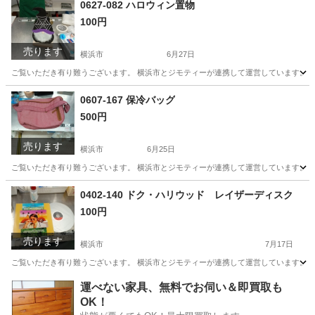
0627-082 ハロウィン置物
100円
売ります
横浜市
6月27日
ご覧いただき有り難うございます。 横浜市とジモティーが連携して運営しています。 粗
神奈川
横浜市
インテリア雑貨/小物
リユース
0607-167 保冷バッグ
500円
売ります
横浜市
6月25日
ご覧いただき有り難うございます。 横浜市とジモティーが連携して運営しています。 粗
神奈川
横浜市
バッグ
リユース
0402-140 ドク・ハリウッド レイザーディスク
100円
売ります
横浜市
7月17日
ご覧いただき有り難うございます。 横浜市とジモティーが連携して運営しています。 粗
神奈川
横浜市
スポーツ
リユース
運べない家具、無料でお伺い＆即買取も
OK！