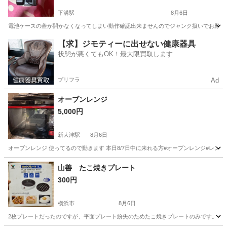
下溝駅
8月6日
電池ケースの蓋が開かなくなってしまい動作確認出来ませんのでジャンク扱いでお願い致
神奈川
相模原市
下溝駅
カメラ
【求】ジモティーに出せない健康器具
状態が悪くてもOK！最大限買取します
プリフラ
Ad
オーブンレンジ
5,000円
新大津駅
8月6日
オーブンレンジ 使ってるので動きます 本日8/7日中に来れる方#オーブンレンジ#レンジ
神奈川
横須賀市
新大津駅
キッチン家電
山善 たこ焼きプレート
300円
横浜市
8月6日
2枚プレートだったのですが、平面プレート紛失のためたこ焼きプレートのみです。 写