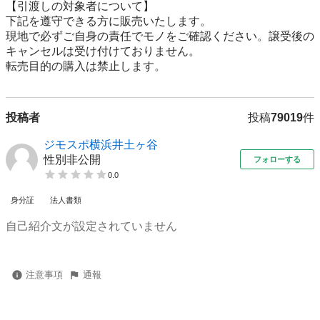
【引渡しの対象者について】

下記を遵守できる⽅に販売いたします。

現地で必ずご⾃⾝の責任でモノをご確認ください。譲受後の
キャンセルは受け付けておりません。

転売⽬的の購⼊は禁⽌します。
投稿者
投稿
79019
件
ジモスポ横浜井土ヶ谷
性別非公開
フォローする
0.0
身分証
法人書類
自己紹介文が設定されていません
注意事項
通報