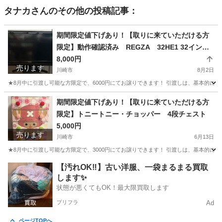
タナカ
さんのその他の投稿記事：
期間限定値下げあり！【取りに来ていただける方
限定】動作確認済み REGZA 32HE1 32イン
チ ブラック
8,000円
売ります
川崎市
8月2日
★8月中に引渡し可能な方限定で、6000円にてお譲りできます！ 引渡しは、基本的に土日予
神奈川
川崎市
テレビ
REGZA
期間限定値下げあり！【取りに来ていただける方
限定】トニートニー・チョッパー 4段チェスト
5,000円
売ります
川崎市
6月13日
★8月中に引渡し可能な方限定で、3000円にてお譲りできます！ 引渡しは、基本的に土日
神奈川
川崎市
収納家具
チョッパー
【汚れOK‼️】古い洋服、一袋まるまる買取
します✨
状態が悪くてもOK！最大限買取します
プリフラ
Ad
ページTOPへ