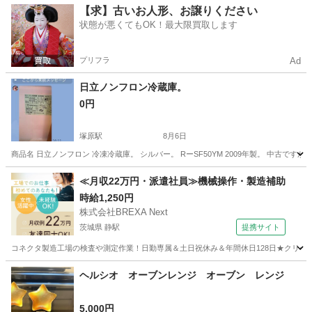
神奈川
小田原市
生活家電
コース
【求】古いお人形、お譲りください
状態が悪くてもOK！最大限買取します
プリフラ
Ad
日立ノンフロン冷蔵庫。
0円
塚原駅
8月6日
商品名 日立ノンフロン 冷凍冷蔵庫。 シルバー。 RーSF50YM 2009年製。 中古です
神奈川
南足柄市
塚原駅
キッチン家電
フロン
≪月収22万円・派遣社員≫機械操作・製造補助
時給1,250円
株式会社BREXA Next
茨城県 静駅
提携サイト
コネクタ製造工場の検査や測定作業！日勤専属＆土日祝休み＆年間休日128日★クリーン
茨城
常陸大宮市
静駅
その他
ヘルシオ オーブンレンジ オーブン レンジ
5,000円