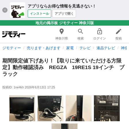
アプリならお得な情報を見逃さない！
インストール
アプリで開く
地元の掲示板 ジモティー 神奈川版
神奈川県
検索
ログイン
投稿
ジモティー
売ります・あげます
家電
テレビ
液晶テレビ
神奈
期間限定値下げあり！【取りに来ていただける方限
定】動作確認済み REGZA 19RE1S 19インチ ブ
ラック
投稿ID: 1ne4kh
2026年6月13日 17:25