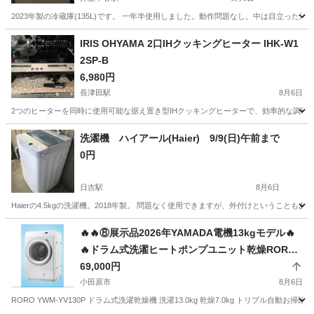
2023年製の冷蔵庫(135L)です。 一年半使用しました。動作問題なし。中は目立っ
神奈川
横浜市
井土ヶ谷駅
キッチン家電
AQR
IRIS OHYAMA 2口IHクッキングヒーター IHK-W1
2SP-B
6,980円
長津田駅
8月6日
2つのヒーターを同時に使用可能な据え置き型IHクッキングヒーターで、効率的な調理をサポートします。 - 
神奈川
横浜市
長津田駅
キッチン家電
洗濯機 ハイアール(Haier) 9/9(日)午前まで
0円
日吉駅
8月6日
Haierの4.5kgの洗濯機。2018年製。 問題なく使用できますが、外付けということ
神奈川
横浜市
日吉駅
生活家電
ハイアール
🔥🔥⑧展示品2026年YAMADA電機13kgモデル🔥
🔥ドラム式洗濯ヒートポンプユニット乾燥RORO
YWM-YV130P洗剤自動投入 洗濯13kg乾燥7kg
69,000円
ファミリータイプ 設置まで 対応 配達無料🚚
小田原市
8月6日
💦
RORO YWM-YV130P ドラム式洗濯乾燥機 洗濯13.0kg 乾燥7.0kg トリプル自動お