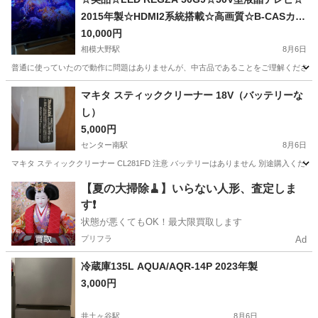
2015年製☆HDMI2系統搭載☆高画質☆B-CASカー
ド付☆
10,000円
相模大野駅
8月6日
普通に使っていたので動作に問題はありませんが、中古品であることをご理解ください。 付属品につい
神奈川
相模原市
相模大野駅
テレビ
マキタ スティッククリーナー 18V（バッテリーな
し）
5,000円
センター南駅
8月6日
マキタ スティッククリーナー CL281FD 注意 バッテリーはありません 別途購入くださ
神奈川
横浜市
センター南駅
生活家電
【夏の大掃除🧹】いらない人形、査定しま
す❗️
状態が悪くてもOK！最大限買取します
プリフラ
Ad
冷蔵庫135L AQUA/AQR-14P 2023年製
3,000円
井土ヶ谷駅
8月6日