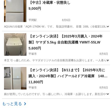
神奈川
川崎市
武蔵小杉駅
キッチン家電
【中古】冷蔵庫・状態良し
9,000円
平間駅
8月6日
AQUAの冷蔵庫「AQR-17KBK-W」です。 取扱説明書付。 容量: 168L（冷蔵室110L
神奈川
川崎市
平間駅
キッチン家電
【オンライン決済】【2025年3月購入・2024年
製】ヤマダ 5.5kg 全自動洗濯機 YWMT-55LW
5,600円
平塚市
8月6日
本文 引っ越しのため、ヤマダオリジナルの全自動洗濯機をお譲りします。一人暮らしにちょうど良
神奈川
平塚市
生活家電
【オンライン決済】【8/11まで】【2025年3月に
購入・2024年製】ハイアール2ドア冷蔵庫 148
L・右開きホワイト
11,800円
平塚市
8月6日
娘が使用していたものですが、引っ越しに伴い、冷蔵庫・お譲りします。新生活や一人暮らしのスタートにおす
神奈川
平塚市
キッチン家電
もっと見る