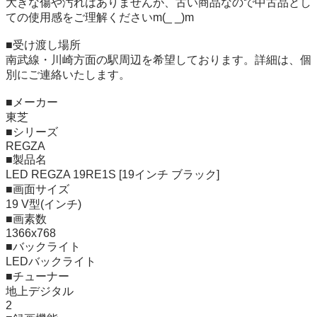
大きな傷や汚れはありませんが、古い商品なので中古品とし
ての使用感をご理解くださいm(_ _)m

■受け渡し場所

南武線・川崎方面の駅周辺を希望しております。詳細は、個
別にご連絡いたします。

■メーカー	

東芝

■シリーズ	

REGZA

■製品名	

LED REGZA 19RE1S [19インチ ブラック]

■画面サイズ

19 V型(インチ)

■画素数

1366x768

■バックライト

LEDバックライト

■チューナー

地上デジタル

2
