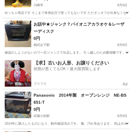
川崎市
8月6日
めっちゃ美品です そこまで単身赴任で使ってもないです ただオンオフが出来なくなって
神奈川
川崎市
キッチン家電
お話中★ジャンク？パイオニアカラオケ＆レーザ
ーディスク
0円
相武台下駅
8月6日
確認のしようがないので一応ジャンクで出品します。 引っ越しのため断捨離です。 パイオ
神奈川
座間市
相武台下駅
テレビ
レーザーディスク
【求】古いお人形、お譲りください
状態が悪くてもOK！最大限買取します
プリフラ
Ad
Panasonic 2014年製 オーブンレンジ NE-BS
651-T
0円
武蔵小杉駅
8月6日
2014年に購入したものになり、動作確認済みです。 傷、汚れ等あります。 色はボルド