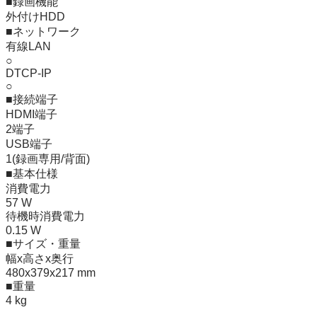
■録画機能

外付けHDD

■ネットワーク

有線LAN

○

DTCP-IP

○

■接続端子

HDMI端子

2端子

USB端子

1(録画専用/背面)

■基本仕様

消費電力

57 W

待機時消費電力

0.15 W

■サイズ・重量

幅x高さx奥行

480x379x217 mm

■重量

4 kg