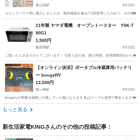
東山田駅
8月10日
セカンドハウス用に購入しましたが、動作確認を兼ねて1回使用したのみで、その後は使用していま
神奈川
横浜市
東山田駅
生活家電
21年製 ヤマダ電機 オーブントースター YSK-T
90G1
1,500円
飯田岡駅
8月10日
ご覧いただきありがとうございます！ 引取り品の為、購入時期、使用期間等分かりかね
神奈川
小田原市
飯田岡駅
キッチン家電
【オンライン決済】ポータブル冷蔵庫用バッテリ
ー bougeRV
13,500円
鶴ヶ峰駅
8月10日
bougervの車載冷蔵庫に付属していた物になります 私はケーブル使用で事足ります
神奈川
横浜市
鶴ヶ峰駅
キッチン家電
もっと見る
新生活家電KING
さんのその他の投稿記事：