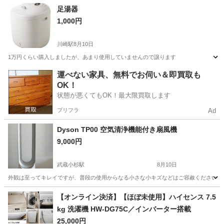
神奈川
横浜市
十日市場駅
季節、空調家電
足湯器
1,000円
川崎駅
8月10日
1万円くらい購入しましたが、あまり使用していませんので譲ります
神奈川
川崎市
川崎駅
家電
運べない家具、無料でお伺い＆即買取も
OK！
状態が悪くてもOK！最大限買取します
プリフラ
Ad
Dyson TP00 空気清浄機能付き扇風機
9,000円
武蔵小杉駅
8月10日
外観は至ってキレイですが、普段の使用からなる小さな小キズなどはご容赦ください。 使
神奈川
川崎市
武蔵小杉駅
季節、空調家電
Dyson
【オンライン決済】【ほぼ未使用】ハイセンス 7.5
kg 洗濯機 HW-DG75C／インバーター搭載
25,000円