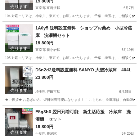
19,800円
売ります
東京都 東所沢駅
6月7日
104 対応エリアは、神奈川、東京で、お願いいたします。 千葉、埼玉は、ご相談くださ
東京
清瀬市
東所沢駅
生活家電
ショップ
1A0y5 送料設置無料 ショップお薦め 小型冷蔵
庫 洗濯機セット
19,800円
売ります
東京都 新小岩駅
6月19日
105 対応エリアは、神奈川、東京で、お願いいたします。 千葉、埼玉は、ご相談くださ
東京
江戸川区
新小岩駅
生活家電
ショップ
D6n2d2送料設置無料 SANYO 大型冷蔵庫 404L
23,800円
売ります
埼玉県 行田市駅
6月25日
★ご挨拶★ お急ぎの方、翌日到着可能になります！！ こちらの、冷蔵庫は、自動製氷
埼玉
行田市
行田市駅
生活家電
ショップ
E5g3b6 翌日到着可能 新生活応援 冷蔵庫 洗
濯機 セット
19,800円
売ります
千葉県 勝浦駅
5月20日