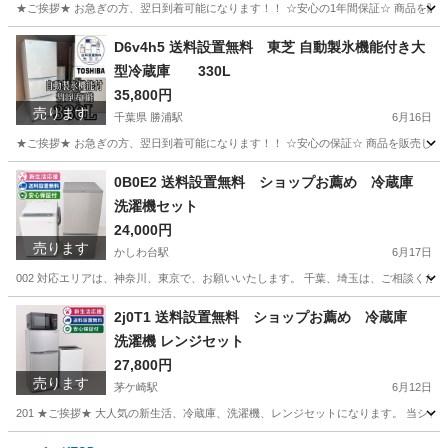
★ご挨拶★ お急ぎの方、翌日到着可能になります！！ ☆安心の1年間保証☆ 商品を販
千葉
勝浦市
勝浦駅
生活家電
ショップ
D6v4h5 送料設置無料 東芝 自動製氷機能付き大
型冷蔵庫 330L
35,800円
売ります
千葉県 勝浦駅
6月16日
★ご挨拶★ お急ぎの方、翌日到着可能になります！！ ☆安心の保証☆ 商品を販売して
千葉
勝浦市
勝浦駅
生活家電
ショップ
0B0E2 送料設置無料 ショップお薦め 冷蔵庫
洗濯機セット
24,000円
売ります
かしわ台駅
6月17日
002 対応エリアは、神奈川、東京で、お願いいたします。 千葉、埼玉は、ご相談くださ
神奈川
綾瀬市
かしわ台駅
生活家電
ショップ
2j0T1 送料設置無料 ショップお薦め 冷蔵庫
洗濯機 レンジセット
27,800円
売ります
茅ケ崎駅
6月12日
201 ★ご挨拶★ 大人気の新生活、冷蔵庫、洗濯機、レンジセットになります。 当シ
神奈川
茅ヶ崎市
茅ケ崎駅
生活家電
レンジ