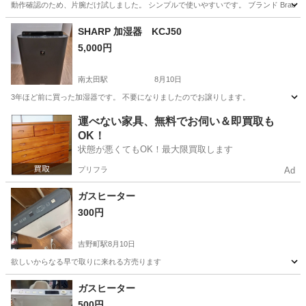
動作確認のため、片腕だけ試しました。 シンプルで使いやすいです。 ブランド Braun 電源 
神奈川
海老名市
社家駅
美容家電
エキスパート
SHARP 加湿器 KCJ50
5,000円
南太田駅
8月10日
3年ほど前に買った加湿器です。 不要になりましたのでお譲りします。
神奈川
横浜市
南太田駅
季節、空調家電
運べない家具、無料でお伺い＆即買取も
OK！
状態が悪くてもOK！最大限買取します
プリフラ
Ad
ガスヒーター
300円
吉野町駅
8月10日
欲しいからなる早で取りに来れる方売ります
神奈川
横浜市
吉野町駅
家電
ガス
ガスヒーター
500円