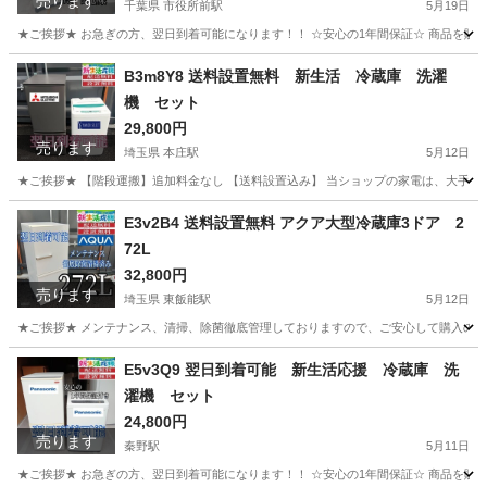
売ります
千葉県 市役所前駅
5月19日
★ご挨拶★ お急ぎの方、翌日到着可能になります！！ ☆安心の1年間保証☆ 商品を販
千葉
千葉市
市役所前駅
生活家電
ショップ
B3m8Y8 送料設置無料 新生活 冷蔵庫 洗濯
機 セット
29,800円
売ります
埼玉県 本庄駅
5月12日
★ご挨拶★ 【階段運搬】追加料金なし 【送料設置込み】 当ショップの家電は、大手不
埼玉
本庄市
本庄駅
生活家電
無料
E3v2B4 送料設置無料 アクア大型冷蔵庫3ドア 2
72L
32,800円
売ります
埼玉県 東飯能駅
5月12日
★ご挨拶★ メンテナンス、清掃、除菌徹底管理しておりますので、ご安心して購入のご検
埼玉
飯能市
東飯能駅
生活家電
地域
E5v3Q9 翌日到着可能 新生活応援 冷蔵庫 洗
濯機 セット
24,800円
売ります
秦野駅
5月11日
★ご挨拶★ お急ぎの方、翌日到着可能になります！！ ☆安心の1年間保証☆ 商品を販