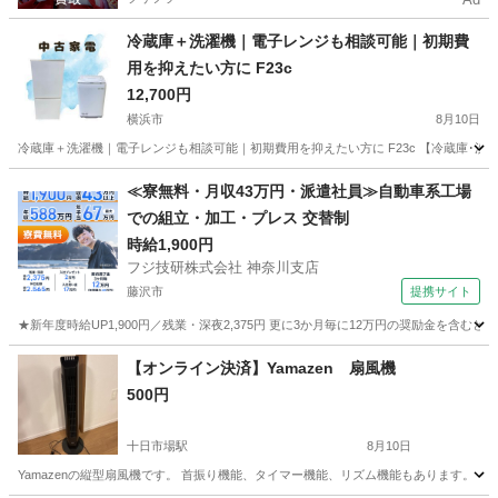
冷蔵庫＋洗濯機｜電子レンジも相談可能｜初期費
用を抑えたい方に F23c
12,700円
横浜市
8月10日
冷蔵庫＋洗濯機｜電子レンジも相談可能｜初期費用を抑えたい方に F23c 【冷蔵庫･洗
神奈川
横浜市
キッチン家電
商品
≪寮無料・月収43万円・派遣社員≫自動車系工場
での組立・加工・プレス 交替制
時給1,900円
フジ技研株式会社 神奈川支店
藤沢市
提携サイト
★新年度時給UP1,900円／残業・深夜2,375円 更に3か月毎に12万円の奨励金を含む
神奈川
藤沢市
その他
【オンライン決済】Yamazen 扇風機
500円
十日市場駅
8月10日
Yamazenの縦型扇風機です。 首振り機能、タイマー機能、リズム機能もあります。