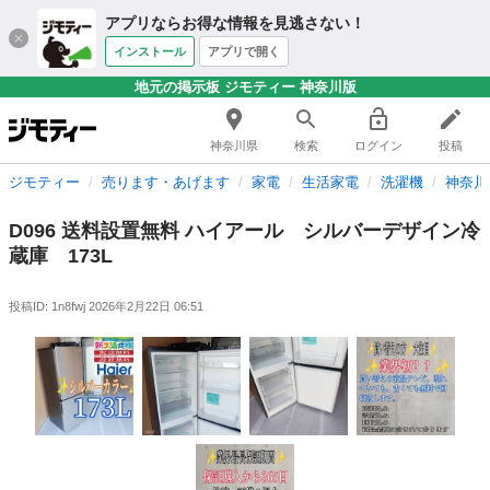
アプリならお得な情報を見逃さない！
インストール
アプリで開く
地元の掲示板 ジモティー 神奈川版
神奈川県
検索
ログイン
投稿
ジモティー
売ります・あげます
家電
生活家電
洗濯機
神奈川
D096 送料設置無料 ハイアール シルバーデザイン冷
蔵庫 173L
投稿ID: 1n8fwj
2026年2月22日 06:51