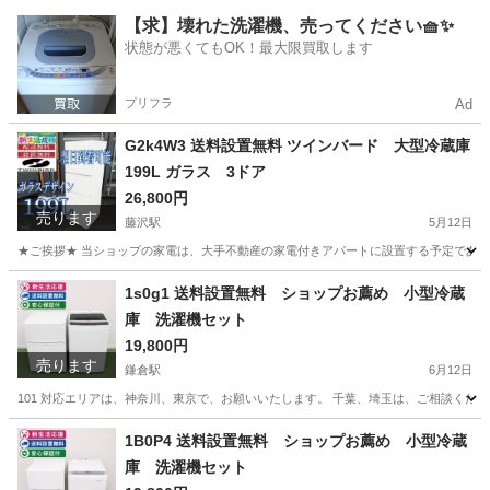
神奈川
秦野市
秦野駅
生活家電
ショップ
【求】壊れた洗濯機、売ってください🧺✨
状態が悪くてもOK！最大限買取します
プリフラ
Ad
G2k4W3 送料設置無料 ツインバード 大型冷蔵庫
199L ガラス 3ドア
26,800円
売ります
藤沢駅
5月12日
★ご挨拶★ 当ショップの家電は、大手不動産の家電付きアパートに設置する予定であった
神奈川
藤沢市
藤沢駅
生活家電
地域
1s0g1 送料設置無料 ショップお薦め 小型冷蔵
庫 洗濯機セット
19,800円
売ります
鎌倉駅
6月12日
101 対応エリアは、神奈川、東京で、お願いいたします。 千葉、埼玉は、ご相談くださ
神奈川
鎌倉市
鎌倉駅
生活家電
ショップ
1B0P4 送料設置無料 ショップお薦め 小型冷蔵
庫 洗濯機セット