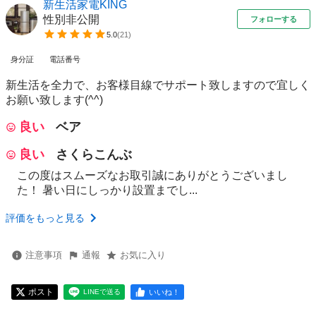
新生活家電KING
性別非公開
フォローする
5.0
(
21
)
身分証
電話番号
新生活を全力で、お客様目線でサポート致しますので宜しく
お願い致します(^^)
良い
ベア
良い
さくらこんぶ
この度はスムーズなお取引誠にありがとうございまし
た！ 暑い日にしっかり設置までし...
評価をもっと見る
注意事項
通報
お気に入り
ポスト
いいね！
LINEで送る