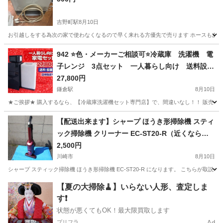
吉野町駅
8月10日
お引越しをする為次の家で使わなくなるので早く来れる方優先で売ります ホースもあ
神奈川
横浜市
吉野町駅
家電
ガス
942 ⭐️色・メーカーご相談可⭐️冷蔵庫 洗濯機 電
子レンジ 3点セット 一人暮らし向け 送料設置
無料
27,800円
鎌倉駅
8月10日
★ご挨拶★ 購入するなら、【冷蔵庫洗濯機セット専門店】で、間違いなし！！ 販売セット台
神奈川
鎌倉市
鎌倉駅
キッチン家電
商品
【配送出来ます】シャープ ほうき形掃除機 スティ
ック掃除機 クリーナー EC-ST20-R（近くなら配
送も可能です。宅配もお問合せ下さい）
2,500円
川崎市
8月10日
シャープ スティック掃除機 ほうき形掃除機 EC-ST20-R になります。 こちらが取説サイトになります。 https
神奈川
川崎市
生活家電
場所
【夏の大掃除🧹】いらない人形、査定しま
す❗️
状態が悪くてもOK！最大限買取します
プリフラ
Ad