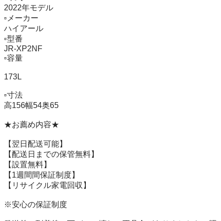
2022年モデル

▫️メーカー   

ハイアール

▫️型番　　　 

JR-XP2NF

▫️容量　　　

173L

▫️寸法　　　

高156幅54奥65

★お薦め内容★

【翌日配送可能】

【配送日までの保管無料】

【設置無料】

【1週間間保証制度】　

【リサイクル家電回収】

※安心の保証制度
