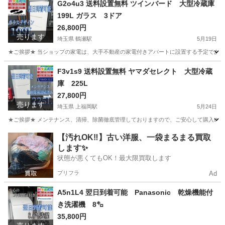
G2o4u3 送料設置無料 ツインバード 大型冷蔵庫
199L ガラス 3ドア
26,800円
売ります
埼玉県 鶴瀬駅
5月19日
★ご挨拶★ 当ショップの家電は、大手不動産の家電付きアパートに設置する予定であった
埼玉
富士見市
鶴瀬駅
生活家電
地域
F3v1s9 送料設置無料 ヤマダセレクト 大型冷蔵
庫 225L
27,800円
売ります
埼玉県 上福岡駅
5月24日
★ご挨拶★ メンテナンス、清掃、除菌徹底管理しておりますので、ご安心して購入のご検
埼玉
ふじみ野市
上福岡駅
生活家電
ヤマダ
【汚れOK‼️】古い洋服、一袋まるまる買取
します✨
状態が悪くてもOK！最大限買取します
プリフラ
Ad
A5n1L4 翌日到着可能 Panasonic 乾燥機能付
き洗濯機 8㌔
35,800円