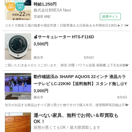
時給1,250円
株式会社BREXA Next
茨城県 静駅
提携サイト
コネクタ製造工場の検査や測定作業！日勤専属＆土日祝休み＆年間休日128日★クリーン
茨城
常陸大宮市
静駅
その他
🍎サーキュレーター HTS-F116D
3,500円
横浜市
8月6日
ご覧いただきありがとうございます。 静音 20畳 パワフル送風 扇風機 上下左右自動
神奈川
横浜市
季節、空調家電
サーキュレーター
動作確認済み SHARP AQUOS 22インチ 液晶カラ
ーテレビ LC-22K90【送料無料】スタンド無し@Y
3,000円
横浜市
8月6日
当方が出品する商品はすべて譲り受けた物ですので購入年月、使用期間等詳細は不明となりま
神奈川
横浜市
家電
カラーテレビ
運べない家具、無料でお伺い＆即買取も
OK！
状態が悪くてもOK！最大限買取します