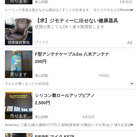
売ります
東山田駅
5月31日
ヒーリング音楽を聴きながら揉みほぐすことが出来ます。 またスマホなどのBluetoo
神奈川
川崎市
東山田駅
生活家電
LOMAYA
【求】ジモティーに出せない健康器具
状態が悪くてもOK！最大限買取します
プリフラ
Ad
F型アンテナケーブル2m 八木アンテナ
200円
売ります
東山田駅
7月3日
テレビが無くなったため出品。
神奈川
川崎市
東山田駅
テレビ
ケーブル
シリコン製ロールアップピアノ
2,500円
売ります
東山田駅
5月21日
Amazonにて購入(購入価格6727円) 2,3回程度使用 付属品(ペダル等)あり 値引き交
神奈川
川崎市
東山田駅
鍵盤楽器、ピアノ
ペダル
FIFINE マイク K678