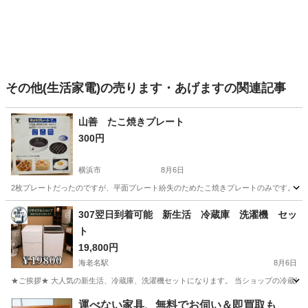
その他(生活家電)の売ります・あげますの関連記事
山善 たこ焼きプレート
300円
横浜市
8月6日
2枚プレートだったのですが、平面プレート紛失のためたこ焼きプレートのみです。 写
神奈川
横浜市
キッチン家電
たこ焼き
307翌日到着可能 新生活 冷蔵庫 洗濯機 セッ
ト
19,800円
海老名駅
8月6日
★ご挨拶★ 大人気の新生活、冷蔵庫、洗濯機セットになります。 当ショップの冷蔵庫
神奈川
海老名市
海老名駅
生活家電
商品
運べない家具、無料でお伺い＆即買取も