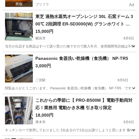
プリフラ
Ad
東芝 過熱水蒸気オーブンレンジ 30L 石窯ドーム 3
00℃ 2段調理 ER-SD3000(W) グランホワイト フ
ラットテーブル 2021年製@Y倉
15,000円
横浜市
8月6日
当方が出品する商品はすべて譲り受けた物ですので購入年月、使用期間等詳細は不明となりま
神奈川
横浜市
家電
石窯
Panasonic 食器洗い乾燥機（食洗機） NP-TR5
3,000円
二宮駅
8月6日
閲覧ありがとうございます。 Panasonic 食器洗い乾燥機（食洗機） NP-TR5 で
神奈川
中郡
二宮駅
キッチン家電
これからの季節に【 PRO-B500M 】電動手動両対
応！業務用 電動かき氷機 引き取り限定
18,000円
厚木市
8月6日
キッチンカーで使用しておりました 2台あるので1台はお譲りしようと思います 傷や汚れ有り 