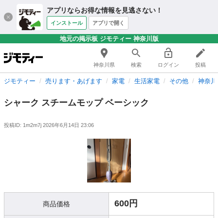
アプリならお得な情報を見逃さない！
インストール
アプリで開く
地元の掲示板 ジモティー 神奈川版
神奈川県
検索
ログイン
投稿
ジモティー
売ります・あげます
家電
生活家電
その他
神奈川
シャーク スチームモップ ベーシック
投稿ID: 1m2m7j
2026年6月14日 23:06
600円
商品価格