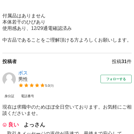
付属品はありません

本体若干のひびあり

使用感あり、12/29通電確認済み

中古品であることをご理解頂ける方よろしくお願いします。
投稿者
投稿
31
件
ボス
男性
フォローする
5.0
(
9
)
身分証
電話番号
現在は求職中のためほぼ全日空いております。お気軽にご相
談くださいませ。
良い
よっさん
取引きメッセージの返信が迅速で、最後まで安心して、