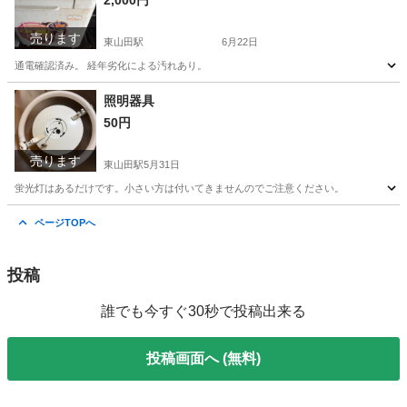
2,000円
売ります
東山田駅
6月22日
通電確認済み。 経年劣化による汚れあり。
神奈川
川崎市
東山田駅
キッチン家電
HBH
照明器具
50円
売ります
東山田駅
5月31日
蛍光灯はあるだけです。小さい方は付いてきませんのでご注意ください。
神奈川
川崎市
東山田駅
照明器具
蛍光灯
ページTOPへ
投稿
誰でも今すぐ30秒で投稿出来る
投稿画面へ (無料)