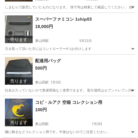
しまむらで販売していたものになります。 採寸等は検索して確認してください。 全部
神奈川
川崎市
東山田駅
その他
麻雀牌
スーパーファミコン 1chip03
18,000円
売ります
東山田駅
5月21日
引き取って頂いた方にはコントローラー4つお付けします
神奈川
川崎市
東山田駅
テレビゲーム
配達用バッグ
500円
売ります
東山田駅
7月3日
社名が入っていないので業者関係なく使用できます。 取引場所はセブンイレブン川崎
神奈川
川崎市
東山田駅
バッグ
業者
コピ・ルアク 空箱 コレクション用
100円
売ります
東山田駅
7月3日
棚に飾るなどコレクション用です。中身はないのでご注意ください。