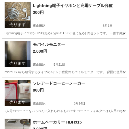
神奈川
川崎市
東山田駅
その他
空箱
Lightning端子イヤホンと充電ケーブル各種
300円
売ります
東山田駅
6月1日
Lightning端子イヤホン USB(短め) type-C USB(3色に光る) のセットです。
神奈川
川崎市
東山田駅
携帯アクセサリー
モバイルモニター
2,000円
売ります
東山田駅
5月21日
microUSBから給電するタイプの7インチ程度のモバイルモニターです。 背面に使用感
神奈川
川崎市
東山田駅
PCパーツ
モバイル
ソレアードコーヒーメーカー
800円
売ります
東山田駅
6月14日
2人分のコーヒーをいっぺんに入れられるものです コーヒーフィルターは1人用のもの
神奈川
川崎市
東山田駅
キッチン家電
セブンイレブン
ホームベーカリー HBH915