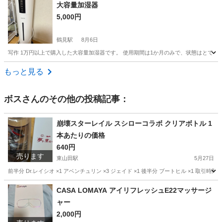
神奈川
厚木市
キッチン家電
大容量加湿器
5,000円
鶴見駅
8月6日
写作 1万円以上で購入した大容量加湿器です。 使用期間は1か月のみで、状態はとても良
神奈川
横浜市
鶴見駅
季節、空調家電
状態
もっと見る
ボス
さんのその他の投稿記事：
崩壊スターレイル スシローコラボ クリアボトル 1
本あたりの価格
640円
売ります
東山田駅
5月27日
前半分 Dr.レイシオ ×1 アベンチュリン ×3 ジェイド ×1 後半分 ブートヒル ×1 
神奈川
川崎市
東山田駅
食器
ジェイド
CASA LOMAYA アイリフレッシュE22マッサージ
ャー
2,000円