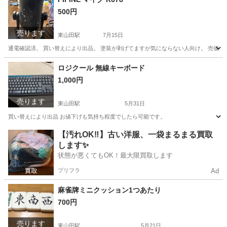
500円
売ります
東山田駅
7月15日
通電確認済。 買い替えにより出品。 塗装が剥げてますが気にならない人向け。 売価8284円
神奈川
川崎市
東山田駅
周辺機器
マイク
ロジクール 無線キーボード
1,000円
売ります
東山田駅
5月31日
買い替えにより出品 お値下げも気持ち程度でしたら可能です。
神奈川
川崎市
東山田駅
PCパーツ
【汚れOK‼️】古い洋服、一袋まるまる買取
します✨
状態が悪くてもOK！最大限買取します
プリフラ
Ad
麻雀牌ミニクッション1つあたり
700円
売ります
東山田駅
5月21日