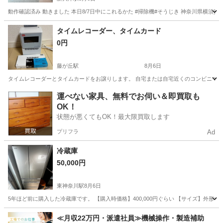
動作確認済み 動きました 本日8/7日中にこれるかた #掃除機#そうじき 神奈川県横須
神奈川
横須賀市
新大津駅
生活家電
タイムレコーダー、タイムカード
0円
藤が丘駅
8月6日
タイムレコーダーとタイムカードをお譲りします。 自宅または自宅近くのコンビニで
神奈川
横浜市
藤が丘駅
家電
タイムレコーダー
運べない家具、無料でお伺い＆即買取も
OK！
状態が悪くてもOK！最大限買取します
プリフラ
Ad
冷蔵庫
50,000円
東神奈川駅
8月6日
5年ほど前に購入した冷蔵庫です。 【購入時価格】400,000円ぐらい 【サイズ】外形寸法幅
神奈川
横浜市
東神奈川駅
キッチン家電
状態
≪月収22万円・派遣社員≫機械操作・製造補助