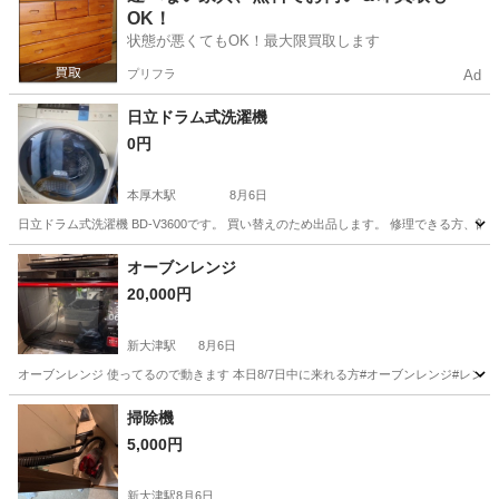
OK！
状態が悪くてもOK！最大限買取します
プリフラ
Ad
日立ドラム式洗濯機
0円
本厚木駅
8月6日
日立ドラム式洗濯機 BD-V3600です。 買い替えのため出品します。 修理できる方
神奈川
厚木市
本厚木駅
生活家電
オーブンレンジ
20,000円
新大津駅
8月6日
オーブンレンジ 使ってるので動きます 本日8/7日中に来れる方#オーブンレンジ#レンジ
神奈川
横須賀市
新大津駅
キッチン家電
掃除機
5,000円
新大津駅
8月6日