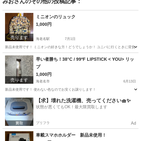
みお
さんのその他の投稿記事：
ミニオンのリュック
1,000円
売ります
海老名駅
7月1日
新品未使用です！ ミニオンの好きな方！どうでしょうか！ ユニバに行くときに背負っ
神奈川
海老名市
海老名駅
バッグ
ミニオン
早い者勝ち！38°C / 99ºF LIPSTICK < YOU> リッ
プ
1,000円
売ります
海老名市
6月13日
新品未使用です！ 使わない色なのでお安くお譲りします！
神奈川
海老名市
コスメ/ヘルスケア
YOU
【求】壊れた洗濯機、売ってください🧺✨
状態が悪くてもOK！最大限買取します
プリフラ
Ad
車載スマホホルダー 新品未使用！