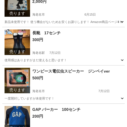
2,000円
売ります
海老名市
6月15日
新品未使用です！ 使う機会がないためお安くお譲りします！ Amazon商品ページ⬇️ https://amzn.
神奈川
海老名市
車のパーツ
新品
長靴 17センチ
300円
売ります
海老名駅
7月12日
使用感はありますがまだ使えると思います！
神奈川
海老名市
海老名駅
キッズ用品
ワンピース電伝虫スピーカー ジンベイver
500円
売ります
海老名市
7月12日
一度開封していますが未使用です！
神奈川
海老名市
おもちゃ
GAP パーカー 100センチ
200円