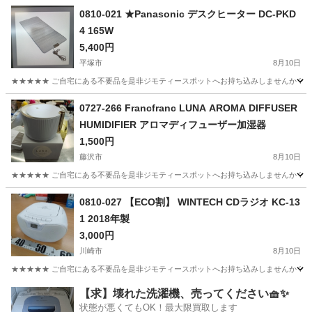
神奈川
藤沢市
季節、空調家電
リユース
0810-021 ★Panasonic デスクヒーター DC-PKD
4 165W
5,400円
平塚市
8月10日
★★★★★ ご自宅にある不要品を是非ジモティースポットへお持ち込みしませんか？ 家
神奈川
平塚市
季節、空調家電
現地
0727-266 Francfranc LUNA AROMA DIFFUSER
HUMIDIFIER アロマディフューザー加湿器
1,500円
藤沢市
8月10日
★★★★★ ご自宅にある不要品を是非ジモティースポットへお持ち込みしませんか？ 家
神奈川
藤沢市
季節、空調家電
HUMIDIFIER
0810-027 【ECO割】 WINTECH CDラジオ KC-13
1 2018年製
3,000円
川崎市
8月10日
★★★★★ ご自宅にある不要品を是非ジモティースポットへお持ち込みしませんか？ 家
神奈川
川崎市
オーディオ
現地
【求】壊れた洗濯機、売ってください🧺✨
状態が悪くてもOK！最大限買取します