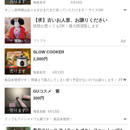
売ります
海老名市
6月15日
すこし使用感はありますがまだまだ使っていただけます！ サイズ100
神奈川
海老名市
キッズ用品
【求】古いお人形、お譲りください
状態が悪くてもOK！最大限買取します
プリフラ
Ad
SLOW COOKER
2,000円
売ります
海老名市
6月13日
新品未使用です！ 間違えて購入してしまい使う予定がないのでお譲りします！ 3千円
神奈川
海老名市
キッチン家電
譲り
GUコスメ 紫
300円
売ります
海老名駅
6月13日
リップもアイシャドウも紫です！ 新品未使用！
神奈川
海老名市
海老名駅
化粧品
新品