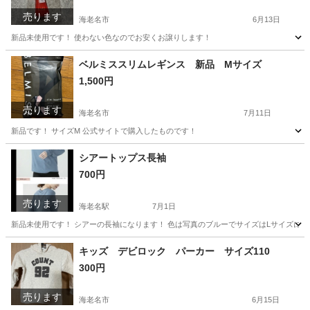
売ります
海老名市
6月13日
新品未使用です！ 使わない色なのでお安くお譲りします！
神奈川
海老名市
コスメ/ヘルスケア
orange
ベルミススリムレギンス 新品 Mサイズ
1,500円
売ります
海老名市
7月11日
新品です！ サイズM 公式サイトで購入したものです！
神奈川
海老名市
その他
新品
シアートップス長袖
700円
売ります
海老名駅
7月1日
新品未使用です！ シアーの長袖になります！ 色は写真のブルーでサイズはLサイズにな
神奈川
海老名市
海老名駅
その他
シアー
キッズ デビロック パーカー サイズ110
300円
売ります
海老名市
6月15日