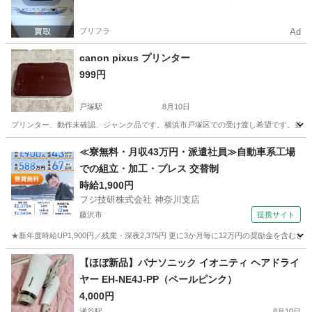
プリフラ
Ad
canon pixus プリンター
999円
戸塚駅
8月10日
プリンター、動作未確認、ジャンク品です。横浜市戸塚区での受け渡し希望です。並行
神奈川
横浜市
戸塚駅
その他
≪寮無料・月収43万円・派遣社員≫自動車系工場
での組立・加工・プレス 交替制
時給1,900円
フジ技研株式会社 神奈川支店
藤沢市
提携サイト
★新年度時給UP1,900円／残業・深夜2,375円 更に3か月毎に12万円の奨励金を含む
神奈川
藤沢市
その他
【ほぼ新品】パナソニック イオニティ ヘアドライ
ヤー EH-NE4J-PP（ペールピンク）
4,000円
瀬谷駅
8月10日