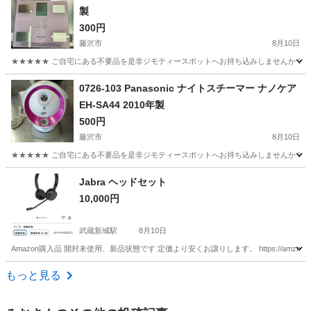
製
300円
藤沢市
8月10日
★★★★★ ご自宅にある不要品を是非ジモティースポットへお持ち込みしませんか？ 家
神奈川
藤沢市
生活家電
体組成計
0726-103 Panasonic ナイトスチーマー ナノケア
EH-SA44 2010年製
500円
藤沢市
8月10日
★★★★★ ご自宅にある不要品を是非ジモティースポットへお持ち込みしませんか？ 家
神奈川
藤沢市
美容家電
ナノケア
Jabra ヘッドセット
10,000円
武蔵新城駅
8月10日
Amazon購入品 開封未使用、新品状態です 定価より安くお譲りします。 https://amzn.asia/d
神奈川
川崎市
武蔵新城駅
オーディオ
もっと見る