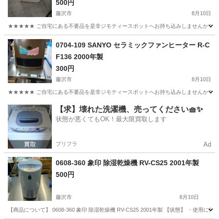
500円
藤沢市
8月10日
★★★★★ ご自宅にある不要品を是非ジモティースポットへお持ち込みしませんか？ 家
神奈川
藤沢市
季節、空調家電
C80
0704-109 SANYO セラミックファンヒーター R-C
F136 2000年製
300円
藤沢市
8月10日
★★★★★ ご自宅にある不要品を是非ジモティースポットへお持ち込みしませんか？ 家
神奈川
藤沢市
季節、空調家電
2000年製
【求】壊れた洗濯機、売ってください🧺✨
状態が悪くてもOK！最大限買取します
プリフラ
Ad
0608-360 象印 除湿乾燥機 RV-CS25 2001年製
500円
藤沢市
8月10日
【商品について】 0608-360 象印 除湿乾燥機 RV-CS25 2001年製 【状態】 