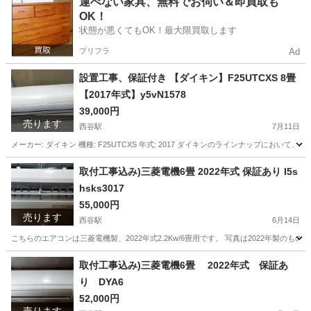
運べない家具、無料でお伺い＆即買取も
OK！
状態が悪くてもOK！最大限買取します
プリフラ
Ad
設置工事、保証付き 【ダイキン】F25UTCXS 8畳
【2017年式】y5vN1578
39,000円
売ります
西谷駅
7月11日
メーカー: ダイキン 機種: F25UTCXS 年式: 2017 ダイキンのラインナップ
神奈川
横浜市
西谷駅
季節、空調家電
ダイキン
取付工事込み)三菱電機6畳 2022年式 保証あり I5s
hsks3017
55,000円
売ります
西谷駅
6月14日
こちらのエアコンは三菱電機製、2022年式2.2Kw/6畳用です。 写真は2022年製のもので
神奈川
横浜市
西谷駅
季節、空調家電
霧ヶ峰
取付工事込み)三菱電機6畳 2022年式 保証あ
り DYA6
52,000円