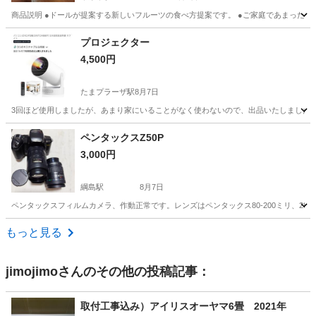
商品説明 ●ドールが提案する新しいフルーツの食べ方提案です。 ●ご家庭であまったフル
神奈川
厚木市
本厚木駅
キッチン家電
プロジェクター
4,500円
たまプラーザ駅
8月7日
3回ほど使用しましたが、あまり家にいることがなく使わないので、出品いたしました。
神奈川
横浜市
たまプラーザ駅
ペンタックスZ50P
3,000円
プロジェクター、ホームシアター
綱島駅
8月7日
ペンタックスフィルムカメラ、作動正常です。レンズはペンタックス80-200ミリ、28
神奈川
横浜市
綱島駅
カメラ
もっと見る
jimojimo
さんのその他の投稿記事：
取付工事込み）アイリスオーヤマ6畳 2021年