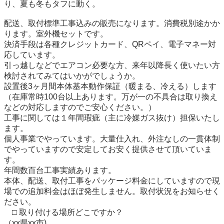
り、夏も冬もタフに動く。

配送、取付標準工事込みの販売になります。消費税別途かか
ります。室外機セットです。

決済手段は各種クレジットカード、QRペイ、電子マネー対
応しています。

引っ越しなどでエアコン必要な方、来年以降長く使いたい方
検討されてみてはいかがでしょうか。

設置後3ヶ月間本体基本動作保証（暖まる、冷える）します
（在庫常時100台以上あります。万が一の不具合は取り換え
などの対応しますのでご安心ください。）

工事に関しては１年間瑕疵（主に冷媒ガス抜け）担保いたし
ます。

個人事業でやっています。大量仕入れ、外注なしの一貫体制
でやっていますので安定してお安く提供させて頂いていま
す。

年間数百台工事実績あります。

本体、配送、取付工事をパッケージ料金にしていますので現
場での追加料金はほぼ発生しません。取付状況をお知らせく
ださい。

　□ 取り付ける場所どこですか？

（xx県xx市) 
