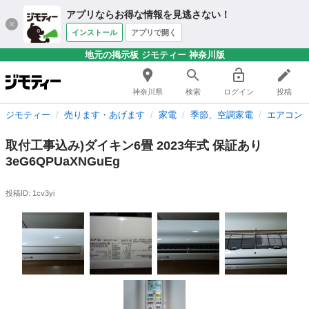
アプリならお得な情報を見逃さない！
インストール
アプリで開く
地元の掲示板 ジモティー 神奈川版
神奈川県
検索
ログイン
投稿
ジモティー
売ります・あげます
家電
季節、空調家電
エアコン
取付工事込み)ダイキン6畳 2023年式 保証あり
3eG6QPUaXNGuEg
投稿ID: 1cv3yi