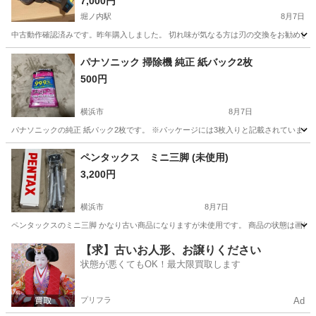
7,000円
堀ノ内駅
8月7日
中古動作確認済みです。昨年購入しました。 切れ味が気なる方は刃の交換をお勧めしま
神奈川
横須賀市
堀ノ内駅
生活家電
パナソニック 掃除機 純正 紙バック2枚
500円
横浜市
8月7日
パナソニックの純正 紙パック2枚です。 ※パッケージには3枚入りと記載されています
神奈川
横浜市
生活家電
パナソニック
ペンタックス ミニ三脚 (未使用)
3,200円
横浜市
8月7日
ペンタックスのミニ三脚 かなり古い商品になりますが未使用です。 商品の状態は画像
神奈川
横浜市
カメラ
ペンタックス
【求】古いお人形、お譲りください
状態が悪くてもOK！最大限買取します
プリフラ
Ad