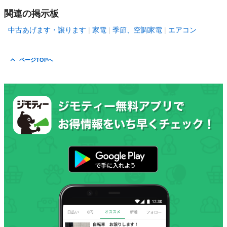
関連の掲示板
中古あげます・譲ります
家電
季節、空調家電
エアコン
ページTOPへ