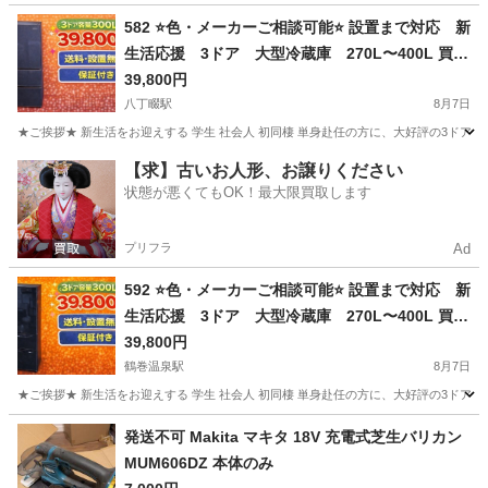
神奈川
相模原市
相模大野駅
テレビ
582 ⭐️色・メーカーご相談可能⭐️ 設置まで対応 新
生活応援 3ドア 大型冷蔵庫 270L〜400L 買い
替え
39,800円
八丁畷駅
8月7日
★ご挨拶★ 新生活をお迎えする 学生 社会人 初同棲 単身赴任の方に、大好評の3ドア
神奈川
川崎市
八丁畷駅
生活家電
商品
【求】古いお人形、お譲りください
状態が悪くてもOK！最大限買取します
プリフラ
Ad
592 ⭐️色・メーカーご相談可能⭐️ 設置まで対応 新
生活応援 3ドア 大型冷蔵庫 270L〜400L 買い
替え
39,800円
鶴巻温泉駅
8月7日
★ご挨拶★ 新生活をお迎えする 学生 社会人 初同棲 単身赴任の方に、大好評の3ドア
神奈川
伊勢原市
鶴巻温泉駅
キッチン家電
商品
発送不可 Makita マキタ 18V 充電式芝生バリカン
MUM606DZ 本体のみ