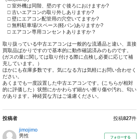
　□ 室外機は同階、壁のすぐ後ろにおけますか?

　□ 古いエアコンの取り外しありますか?

　□ 壁にエアコン配管用の穴空いてますか?

　□ 無料駐車場/スペース(軽バン)ありますか?

　□ エアコン専用コンセントありますか？

取り扱っている中古エアコンは一般的な流通品と違い、直接
買取品ばかりですので基本的に動作確認済みのものです。
(ガスの量に関しては取り付ける際に点検し必要に応じて補
充しています。）

ほかにも在庫多数です。気になる方は気軽にお問い合わせく
ださい。

あくまでも一度設置した中古エアコンです。(こちらが相対
的に評価した）状態にかかわらず細かい擦り傷や汚れ、匂い
があります。神経質な方はご遠慮ください。
投稿者
投稿
827
件
jimojimo
男性
フォローする