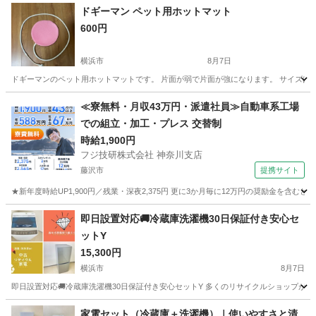
ドギーマン ペット用ホットマット
600円
横浜市
8月7日
ドギーマンのペット用ホットマットです。 片面が弱で片面が強になります。 サイズば約
神奈川
横浜市
その他
ドギーマン
≪寮無料・月収43万円・派遣社員≫自動車系工場
での組立・加工・プレス 交替制
時給1,900円
フジ技研株式会社 神奈川支店
藤沢市
提携サイト
★新年度時給UP1,900円／残業・深夜2,375円 更に3か月毎に12万円の奨励金を含む
神奈川
藤沢市
その他
即日設置対応🚚冷蔵庫洗濯機30日保証付き安心セ
ットY
15,300円
横浜市
8月7日
即日設置対応🚚冷蔵庫洗濯機30日保証付き安心セットY 多くのリサイクルショップがあ
神奈川
横浜市
キッチン家電
自社
家電セット（冷蔵庫＋洗濯機）｜使いやすさと清