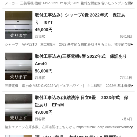
メーカー: 三菱電機 機種: MSZ-2221BY 年式: 2021 複雑な機能を省いたシン
神奈川
横浜市
西谷駅
季節、空調家電
冷房
取付工事込み）シャープ6畳 2022年式 保証あ
り f0YT
49,000円
売ります
西谷駅
6月16日
シャープ AY-P22TD 主に6畳用 2022 基本的な機能を取りそろえた、標準的で使
神奈川
横浜市
西谷駅
季節、空調家電
シャープ
取付工事込み)三菱電機6畳 2022年式 保証あり
Amd0
56,000円
売ります
西谷駅
7月11日
三菱電機 霧ヶ峰 MSZ-GV2222-W [ピュアホワイト] 主に6畳用 2022年 基本
神奈川
横浜市
西谷駅
季節、空調家電
三菱電機
取付工事込み)凍結洗浄 日立6畳 2023年式 保
証あり EPnM
49,000円
売ります
西谷駅
7月6日
格安エアコン在庫多数、在庫確認はこちらから https://suzuki-corp.com/sks/i
神奈川
横浜市
西谷駅
季節、空調家電
自動