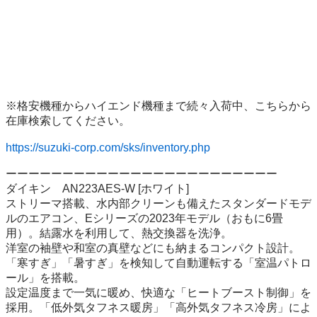
※格安機種からハイエンド機種まで続々入荷中、こちらから
在庫検索してください。

https://suzuki-corp.com/sks/inventory.php
ーーーーーーーーーーーーーーーーーーーーーーーー

ダイキン　AN223AES-W [ホワイト]

ストリーマ搭載、水内部クリーンも備えたスタンダードモデ
ルのエアコン、Eシリーズの2023年モデル（おもに6畳
用）。結露水を利用して、熱交換器を洗浄。

洋室の袖壁や和室の真壁などにも納まるコンパクト設計。
「寒すぎ」「暑すぎ」を検知して自動運転する「室温パトロ
ール」を搭載。

設定温度まで一気に暖め、快適な「ヒートブースト制御」を
採用。「低外気タフネス暖房」「高外気タフネス冷房」によ