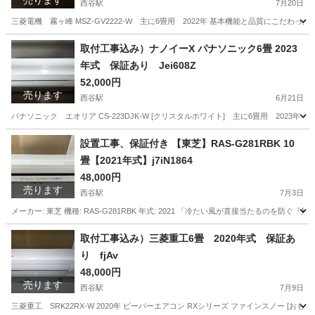
売ります
西谷駅
7月20日
三菱電機 霧ヶ峰 MSZ-GV2222-W 主に6畳用 2022年 基本機能と品質にこだ
神奈川
横浜市
西谷駅
季節、空調家電
三菱電機
取付工事込み）ナノイーX パナソニック6畳 2023
年式 保証あり Jei608Z
52,000円
売ります
西谷駅
6月21日
パナソニック エオリア CS-223DJK-W [クリスタルホワイト] 主に6畳用 2023年
神奈川
横浜市
西谷駅
季節、空調家電
ナノイー
設置工事、保証付き 【東芝】RAS-G281RBK 10
畳【2021年式】j7iN1864
48,000円
売ります
西谷駅
7月3日
メーカー: 東芝 機種: RAS-G281RBK 年式: 2021 「冷たい風が直接当たるの
神奈川
横浜市
西谷駅
季節、空調家電
取付工事込み）三菱重工6畳 2020年式 保証あ
り fjAv
48,000円
売ります
西谷駅
7月9日
三菱重工 SRK22RX-W 2020年 ビーバーエアコン RXシリーズ ファインスノー [お