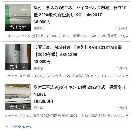
神奈川
横浜市
西谷駅
季節、空調家電
三菱重工
取付工事込み)省エネ、ハイスペック機種、日立10
畳 2020年式 保証あり KOLIsks2017
68,000円
売ります
西谷駅
6月24日
こちらのエアコンは日立製、2020年式2.8Kw/10畳用です。 RAS-X28K 写真
神奈川
横浜市
西谷駅
季節、空調家電
ホコリ
設置工事、保証付き 【東芝】RAS-2212TM 6畳
【2022年式】tf6N1299
48,000円
売ります
西谷駅
7月6日
メーカー: 東芝 機種: RAS-2212TM 年式: 2022 ※消費税別途かかります※ 
神奈川
横浜市
西谷駅
季節、空調家電
取付工事込み)ダイキン 14畳 2023年式 保証あり
N1881
108,000円
売ります
西谷駅
7月9日
メーカー: ダイキン 機種: S403ATEP-W 年式: 2023 「自動お掃除機能を省
神奈川
横浜市
西谷駅
季節、空調家電
ダイキン
ページTOPへ