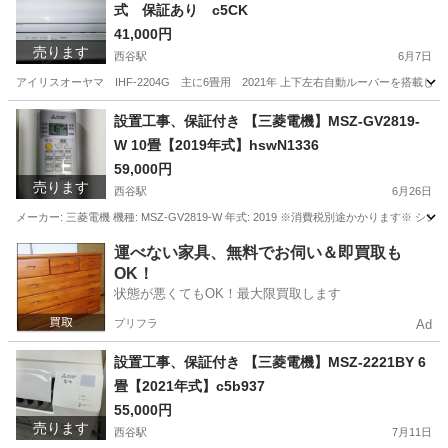
式 保証あり c5CK
41,000円
売ります
西谷駅
6月7日
アイリスオーヤマ IHF-2204G 主に6畳用 2021年 上下左右自動ルーバーを搭
神奈川
横浜市
西谷駅
季節、空調家電
アイリスオーヤマ
設置工事、保証付き 【三菱電機】MSZ-GV2819-
W 10畳【2019年式】hswN1336
59,000円
売ります
西谷駅
6月26日
メーカー: 三菱電機 機種: MSZ-GV2819-W 年式: 2019 ※消費税別途かかりま
神奈川
横浜市
西谷駅
季節、空調家電
MSZ
運べない家具、無料でお伺い＆即買取も
OK！
状態が悪くてもOK！最大限買取します
プリフラ
Ad
設置工事、保証付き 【三菱電機】MSZ-2221BY 6
畳【2021年式】c5b937
55,000円
売ります
西谷駅
7月11日