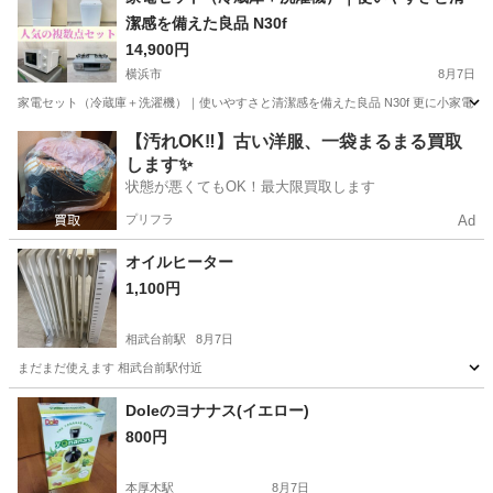
潔感を備えた良品 N30f
14,900円
横浜市
8月7日
家電セット（冷蔵庫＋洗濯機）｜使いやすさと清潔感を備えた良品 N30f 更に小家電
神奈川
横浜市
生活家電
商品
【汚れOK‼️】古い洋服、一袋まるまる買取
します✨
状態が悪くてもOK！最大限買取します
プリフラ
Ad
オイルヒーター
1,100円
相武台前駅
8月7日
まだまだ使えます 相武台前駅付近
神奈川
相模原市
相武台前駅
季節、空調家電
付近
Doleのヨナナス(イエロー)
800円
本厚木駅
8月7日