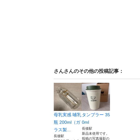
さん
さんのその他の投稿記事：
母乳実感 哺乳
タンブラー 35
瓶 200ml（ガ
0ml
長後駅
ラス製...
新品未使用です。
長後駅
投稿の写真撮影の