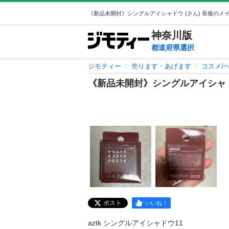
神奈川
版
都道府県選択
ジモティー
売ります・あげます
コスメ/
《新品未開封》シングルアイシャ
ポスト
いいね！
aztk シングルアイシャドウ11
