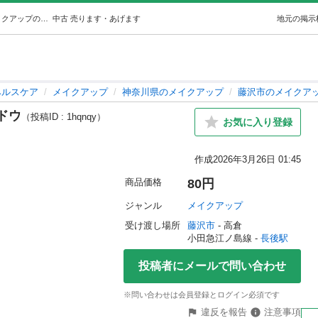
《新品未開封》シングルアイシャドウ (さん) 長後のメイクアップの中古あげます・譲ります｜ジモティーで不用品の処分
中古
売ります・あげます
地元の掲示
ヘルスケア
メイクアップ
神奈川県のメイクアップ
藤沢市のメイクア
ドウ
（投稿ID : 1hqnqy）
お気に入り登録
作成
2026年3月26日 01:45
商品価格
80円
ジャンル
メイクアップ
受け渡し場所
藤沢市
 - 高倉
小田急江ノ島線 - 
長後駅
投稿者にメールで問い合わせ
※問い合わせは会員登録とログイン必須です
違反を報告
注意事項