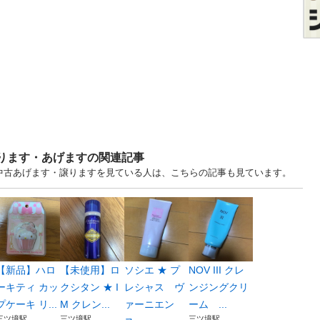
売ります・あげますの関連記事
 中古あげます・譲りますを見ている人は、こちらの記事も見ています。
【新品】ハロ
【未使用】ロ
ソシエ ★ プ
NOV III クレ
ーキティ カッ
クシタン ★ I
レシャス ヴ
ンジングクリ
プケーキ リ...
M クレン...
ァーニエン
ーム ...
三ツ境駅
三ツ境駅
三ツ境駅