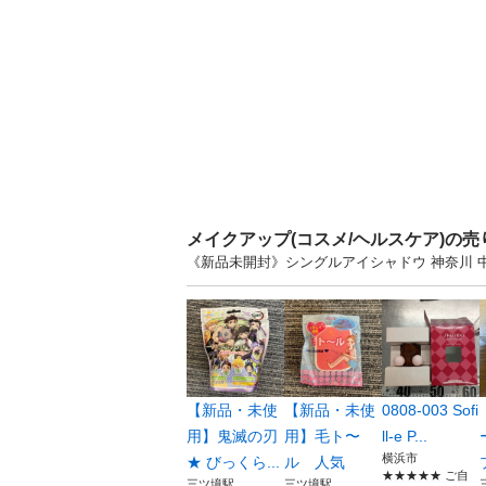
メイクアップ(コスメ/ヘルスケア)の
《新品未開封》シングルアイシャドウ 神奈川
【新品・未使
【新品・未使
0808-003 Sofi
用】鬼滅の刃
用】毛ト〜
ll-e P...
横浜市
★ びっくら...
ル 人気
★★★★★ ご自
三ツ境駅
三ツ境駅