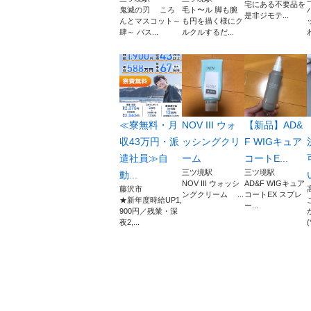
宅にある不要品を
鬼滅の刃 ころ
毛ト〜ル 脚も腕
是非ジモテ...
んとマスコット～
も円を描く様にク
肆～ バス...
ルクルするだ...
≪寮無料・月
NOV III ウォ
【新品】AD&
収43万円・派
ッシングクリ
F WIGキュア
遣社員≫自
ーム
コートE...
三ツ境駅
三ツ境駅
動...
NOV III ウォッシ
AD&F WIGキュア
藤沢市
ングクリーム ...
コートEX スプレ
★新年度時給UP1,
ー...
900円／残業・深
夜2,...
(