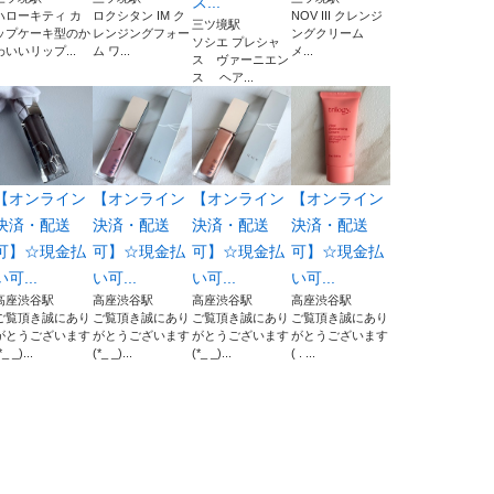
ス...
ハローキティ カ
ロクシタン IM ク
NOV III クレンジ
三ツ境駅
ップケーキ型のか
レンジングフォー
ングクリーム
ソシエ プレシャ
わいいリップ...
ム ワ...
メ...
ス ヴァーニエン
ス ヘア...
【オンライン
【オンライン
【オンライン
【オンライン
決済・配送
決済・配送
決済・配送
決済・配送
可】☆現金払
可】☆現金払
可】☆現金払
可】☆現金払
い可...
い可...
い可...
い可...
高座渋谷駅
高座渋谷駅
高座渋谷駅
高座渋谷駅
ご覧頂き誠にあり
ご覧頂き誠にあり
ご覧頂き誠にあり
ご覧頂き誠にあり
がとうございます
がとうございます
がとうございます
がとうございます‪
*_ _)...
(*_ _)...
(*_ _)...
( . ...