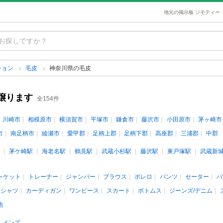
地元の掲示板 ジモティー
ション
毛皮
神奈川県の毛皮
譲ります
全154件
川崎市
相模原市
横須賀市
平塚市
鎌倉市
藤沢市
小田原市
茅ヶ崎市
市
南足柄市
綾瀬市
愛甲郡
足柄上郡
足柄下郡
高座郡
三浦郡
中郡
茅ケ崎駅
海老名駅
鶴見駅
武蔵小杉駅
藤沢駅
東戸塚駅
武蔵新
ャケット
トレーナー
ジャンパー
ブラウス
ボレロ
パンツ
セーター
パ
ロシャツ
カーディガン
ワンピース
スカート
ボトムス
ジーンズ/デニム
他
メンズ