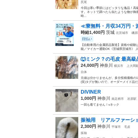
尻尾
今回は寒い季節にはピッタリな逸品！高
す。ネットで調べたら似たような物が御
時...
≪寮無料・月収34万円・
時給1,400円
茨城
北茨城市
磯原
日払い
【自動車用の金属部品製造】資格や経験は
能／マイカー通勤OK《茨城県茨城市》 人
🐺ミンク？の毛皮 最高級
24,000円
神奈川
横浜市
上大岡
自体
元値は分かりませんが、多分投稿価格の
(笑)タグが無いので、オーダーメイド品だ
DIVINER
1,000円
神奈川
南足柄市
岩原駅
一回も着てません！vネック
振袖用 リアルファーシ
2,300円
神奈川
平塚市
毛皮
振袖