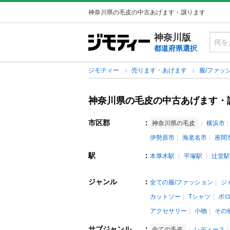
神奈川県の毛皮の中古あげます・譲ります
神奈川版
都道府県選択
ジモティー
売ります・あげます
服/ファッ
神奈川県の毛皮の中古あげます・
市区郡
：
神奈川県の毛皮
横浜市
伊勢原市
海老名市
座間
駅
：
本厚木駅
平塚駅
辻堂駅
ジャンル
：
全ての服/ファッション
ジ
カットソー
Tシャツ
ポ
アクセサリー
小物
その
サブジャンル
：
全ての毛皮
レディース