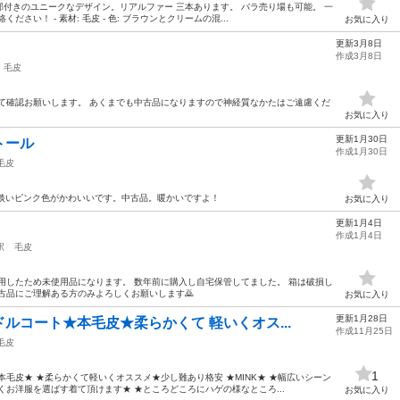
付きのユニークなデザイン。リアルファー 三本あります。 バラ売り場も可能。 一
さい！ - 素材: 毛皮 - 色: ブラウンとクリームの混...
お気に入り
更新3月8日
作成3月8日
毛皮
て確認お願いします。 あくまでも中古品になりますので神経質なかたはご遠慮くだ
お気に入り
更新1月30日
ストール
作成1月30日
毛皮
。淡いピンク色がかわいいです。中古品。暖かいですよ！
お気に入り
更新1月4日
作成1月4日
駅
毛皮
用したため未使用品になります。 数年前に購入し自宅保管してました。 箱は破損し
古品にご理解ある方のみよろしくお願いします🙇
お気に入り
更新1月28日
ルコート★本毛皮★柔らかくて 軽いくオス...
作成11月25日
毛皮
1
毛皮★ ★柔らかくて軽いくオススメ★少し難あり格安 ★MINK★ ★幅広いシーン
くお洋服を選ばす着て頂けます★ ★ところどころにハゲの様なところ...
お気に入り