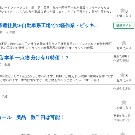
級レッドフォックスを、顔、足、尻尾、丸々一匹使用された高級マフラーとなりま
8
座いますが、こちらの方が高級な感じが致します。とても可愛らしい顔が、使わない
お気に入り
派遣社員≫自動車系工場での軽作業・ピッキ...
提携サイト
駅
その他
不問／時給1,400円／赴任旅費会社負担／正社員登用のチャンスあり／食堂利用可
気の工場のお仕事 ◇トラックの金属部品の製造◇ ★トラックの金属...
お気に入り
更新7月8日
品 本革 一点物 分け有り特価！？
作成7月8日
駅
毛皮
3
10倍位は、していただろうと思われます。肌触りが例えようの無い位気持ち良いです
と思われます。中古は別ですが、同じ物を作ろうと思ったら、20~30万は...
お気に入り
作成6月18日
毛皮
お気に入り
更新6月17日
ョール 美品 数千円は可能！
作成6月17日