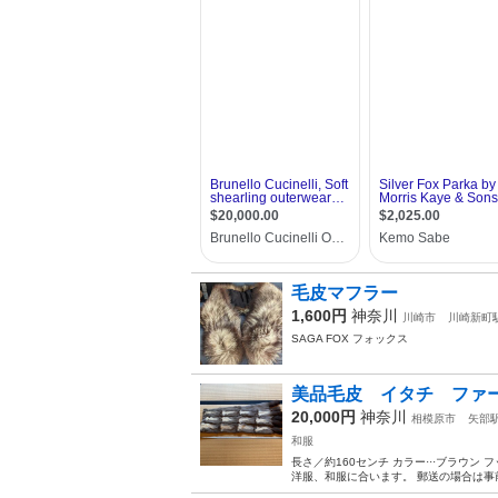
毛皮マフラー
1,600円
神奈川
川崎市
川崎新町
SAGA FOX フォックス
美品毛皮 イタチ ファ
20,000円
神奈川
相模原市
矢部
和服
長さ／約160センチ カラー···ブラウ
洋服、和服に合います。 郵送の場合は事