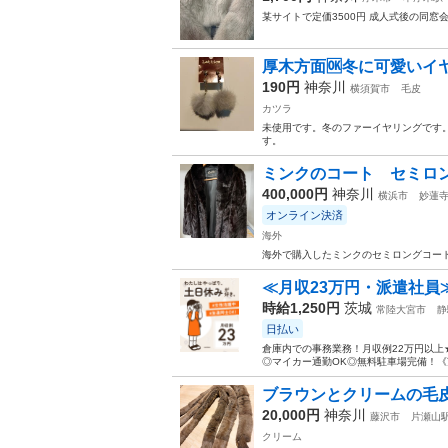
某サイトで定価3500円 成人式後の同窓
厚木方面🆗冬に可愛いイ
190円
神奈川
横須賀市
毛皮
カツラ
未使用です。冬のファーイヤリングです
す。
ミンクのコート セミロ
400,000円
神奈川
横浜市
妙蓮
オンライン決済
海外
海外で購入したミンクのセミロングコート
≪月収23万円・派遣社員
時給1,250円
茨城
常陸大宮市
静
日払い
倉庫内での事務業務！月収例22万円以上
◎マイカー通勤OK◎無料駐車場完備！《茨
ブラウンとクリームの毛皮
20,000円
神奈川
藤沢市
片瀬山
クリーム