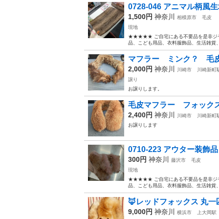
0728-046 アニマル柄風
1,500円
神奈川
相模原市
毛皮
現地
★★★★★ ご自宅にある不要品を是非ジ
品、こども用品、衣料服飾品、生活雑貨、家
マフラー ミンク？ 毛
2,000円
神奈川
川崎市
川崎新町
譲り
お譲りします。
毛皮マフラー フォック
2,400円
神奈川
川崎市
川崎新町
お譲りします
0710-223 アウター装飾
300円
神奈川
藤沢市
毛皮
現地
★★★★★ ご自宅にある不要品を是非ジ
品、こども用品、衣料服飾品、生活雑貨、家
🦊レッドフォックス 丸一
9,000円
神奈川
横浜市
上大岡駅