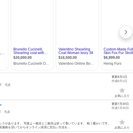
更新8月1日
作成8月1日
駅
毛皮
お気に入り
更新7月30日
ー
作成7月30日
駅
毛皮
ン フックがあります。 写真よ一枚目と二枚目は折って巻いています。 軽く暖かいです。
前連絡を頂いてからオンライン決済に支払い方法を...
お気に入り