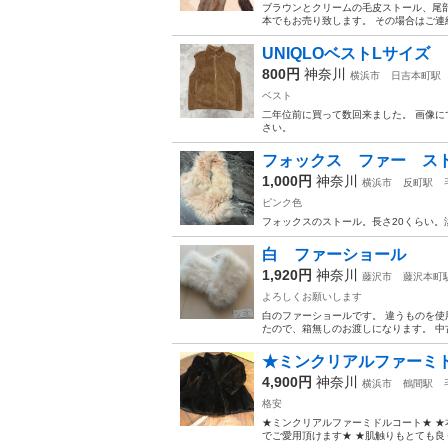
ブラウンとクリームの毛皮ストール、尾部
本でもお売り致します。 その場合はご連絡くだ
UNIQLOベストLサイズ
800円
神奈川
横浜市
日吉本町駅
ベスト
二年位前に買って数回来ました。 画像に
さい。
フォックス ファー 
1,000円
神奈川
横浜市
反町駅
ピンク色
フォックスのストール。長さ20くらい
白 ファーショール
1,920円
神奈川
藤沢市
藤沢本町
よろしくお願いします
白のファーショールです。 違うものを使
たので、箱無しのお渡しになります。 中
★ミンクリアルファーミド
4,900円
神奈川
横浜市
鶴間駅
格安
★ミンクリアルファーミドルコート★ ★本
でご愛用頂けます★ ★肌触りもとても良