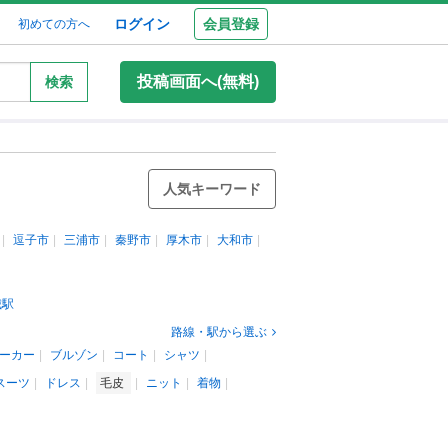
ログイン
会員登録
初めての方へ
投稿画面へ(無料)
検索
人気キーワード
逗子市
三浦市
秦野市
厚木市
大和市
城駅
路線・駅から選ぶ
ーカー
ブルゾン
コート
シャツ
スーツ
ドレス
毛皮
ニット
着物