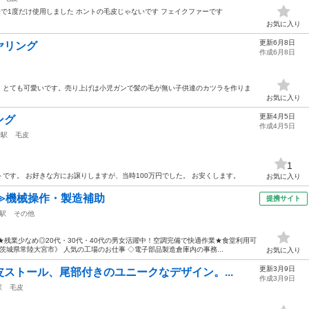
会で1度だけ使用しました ホントの毛皮じゃないです フェイクファーです
お気に入り
更新6月8日
ヤリング
作成6月8日
。とても可愛いです。売り上げは小児ガンで髪の毛が無い子供達のカツラを作りま
お気に入り
更新4月5日
ング
作成4月5日
寺駅
毛皮
1
です。 お好きな方にお譲りしますが、当時100万円でした。 お安くします。
お気に入り
≫機械操作・製造補助
提携サイト
駅
その他
★残業少なめ◎20代・30代・40代の男女活躍中！空調完備で快適作業★食堂利用可
城県常陸大宮市》 人気の工場のお仕事 ◇電子部品製造倉庫内の事務...
お気に入り
更新3月9日
ストール、尾部付きのユニークなデザイン。...
作成3月9日
駅
毛皮