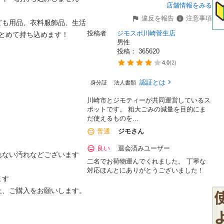
店舗情報をみる
違反を報告
注意事項
ども用品、衣料服飾品、生活
投稿者
ジモスポ川崎菅生店
とめて持ち込めます！

男性
投稿： 
365620
4.0
(
2
)
認証とは
身分証
法人書類
川崎市とジモティーが共同運営しているス
ポットです。 粗⼤ごみの減量を⽬的にま
だ使えるものを...
普通
ジモさん
良い
退会済みユーザー
ない汚れなどございます

二名でお荷物運んでくれました。 丁寧な
対応ほんとにありがとうございました！
す

、ご購入をお願いします。
