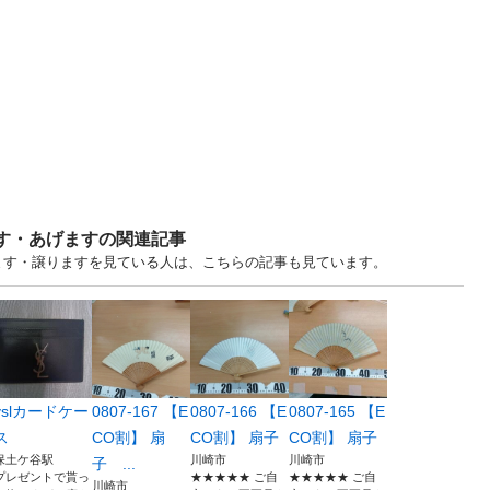
ます・あげますの関連記事
中古あげます・譲りますを見ている人は、こちらの記事も見ています。
yslカードケー
0807-167 【E
0807-166 【E
0807-165 【E
ス
CO割】 扇
CO割】 扇子
CO割】 扇子
保土ケ谷駅
川崎市
川崎市
子 ...
プレゼントで貰っ
★★★★★ ご自
★★★★★ ご自
川崎市