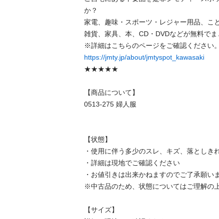
か？

家電、趣味・スポーツ・レジャー用品、こ
雑貨、家具、本、CD・DVDなどが無料でま
https://jmty.jp/about/jmtyspot_kawasaki
★★★★★

【商品について】

0513-275 婦人服

【状態】

・使用に伴う多少のスレ、キズ、落としきれ
・詳細は現地でご確認ください

・お値引きは出来かねますのでご了承願いま
※中古品のため、状態についてはご理解の上
【サイズ】
