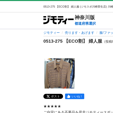
神奈川
版
都道府県選択
ジモティー
売ります・あげます
服/ファ
0513-275 【ECO割】 婦人服
（投稿ID
ポスト
いいね！
★★★★★

ご自宅にある不要品を是非ジモティースポ