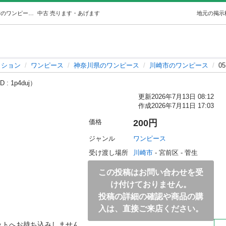
0513-275 【ECO割】 婦人服 (ジモスポ川崎菅生店) 川崎のワンピースの中古・古着あげます・譲ります｜ジモティーで不用品の処分
中古
売ります・あげます
地元の掲示
ッション
ワンピース
神奈川県のワンピース
川崎市のワンピース
0
 : 1p4duj）
更新
2026年7月13日 08:12
作成
2026年7月11日 17:03
価格
200円
ジャンル
ワンピース
受け渡し場所
川崎市
 - 宮前区
 - 菅生
この投稿はお問い合わせを受
け付けておりません。
投稿の詳細の確認や商品の購
入は、直接ご来店ください。
ットへお持ち込みしません