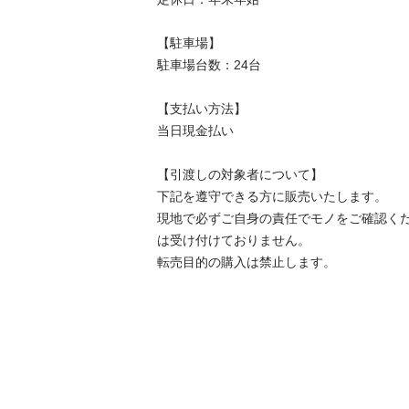
【駐⾞場】

駐車場台数：24台

【⽀払い⽅法】

当日現金払い

【引渡しの対象者について】

下記を遵守できる⽅に販売いたします。

現地で必ずご⾃⾝の責任でモノをご確認く
は受け付けておりません。

転売⽬的の購⼊は禁⽌します。