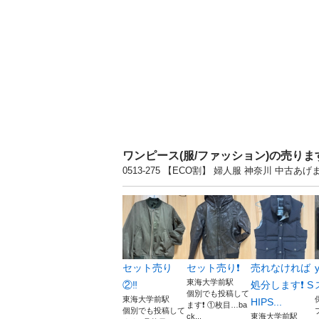
ワンピース(服/ファッション)の売り
0513-275 【ECO割】 婦人服 神奈川 
セット売り
セット売り❗️
売れなければ
東海大学前駅
②‼️
処分します❗️ S
個別でも投稿して
東海大学前駅
HIPS...
ます❗️ ①枚目…ba
個別でも投稿して
ck...
東海大学前駅