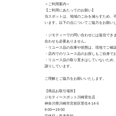
＜ご利用案内＞

【ご利用にあたってのお願い】

当スポットは、地域のごみを減らすため、
います。以下の点についてご協力をお願いし
・ジモティーでの問い合わせには返信でき
合わせも必要ありません。

・リユース品の在庫や状態は、現地でご確認
・店内でのリユース品のお探しもご自身でお
・リユース品の取り置きはしていないため
譲りしています。

ご理解とご協力をお願いいたします。

【商品お取引場所】

ジモティースポット川崎菅生店

神奈川県川崎市宮前区菅生4-14-5

9:00〜19:00

定休日：年末年始
