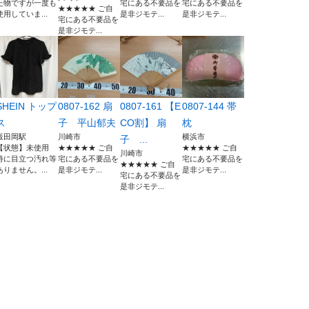
た物ですが一度も
宅にある不要品を
宅にある不要品を
★★★★★ ご自
使用していま...
是非ジモテ...
是非ジモテ...
宅にある不要品を
是非ジモテ...
SHEIN トップ
0807-162 扇
0807-161 【E
0807-144 帯
ス
子 平山郁夫
CO割】 扇
枕
飯田岡駅
川崎市
横浜市
子 ...
【状態】未使用
★★★★★ ご自
★★★★★ ご自
川崎市
特に目立つ汚れ等
宅にある不要品を
宅にある不要品を
★★★★★ ご自
ありません。...
是非ジモテ...
是非ジモテ...
宅にある不要品を
是非ジモテ...