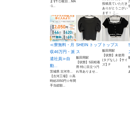
ます❗️ ①枚目…MA
投稿見ていただき
-1...
ありがとうござい
ます！ こ...
≪寮無料・月
SHEIN トップ
トップス
飯田岡駅
収46万円・派
ス
【状態】未使用
飯田岡駅
遣社員≫自
(タグなし) 【サイ
【状態】5回程着
ズ】F
動...
用 特に目立つ汚
茨城県 古河市...
れ等ありませ...
【古河工場】☆高
時給2050円☆年間
手当総額...