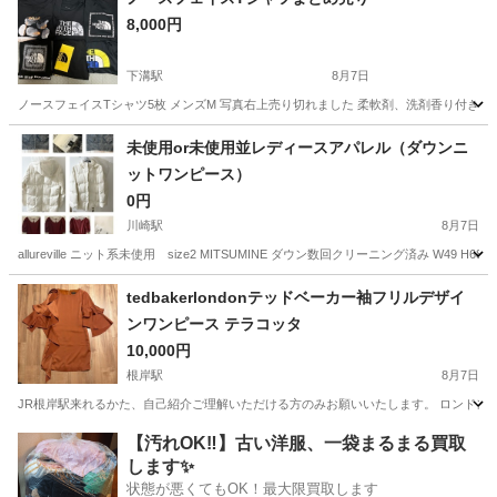
8,000円
下溝駅
8月7日
ノースフェイスTシャツ5枚 メンズM 写真右上売り切れました 柔軟剤、洗剤香り付き
神奈川
相模原市
下溝駅
Tシャツ
ノースフェイス
未使用or未使用並レディースアパレル（ダウンニ
ットワンピース）
0円
川崎駅
8月7日
allureville ニット系未使用 size2 MITSUMINE ダウン数回クリーニング済み W49 H
神奈川
川崎市
川崎駅
その他
tedbakerlondonテッドベーカー袖フリルデザイ
ンワンピース テラコッタ
10,000円
根岸駅
8月7日
JR根岸駅来れるかた、自己紹介ご理解いただける方のみお願いいたします。 ロンドンで
神奈川
横浜市
根岸駅
ワンピース
【汚れOK‼️】古い洋服、一袋まるまる買取
します✨
状態が悪くてもOK！最大限買取します