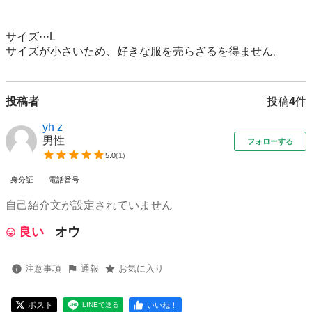
サイズ···L 

サイズが小さいため、好きな服を売らざるを得ません。
投稿者
投稿
4
件
yh z
男性
フォローする
5.0
(
1
)
身分証
電話番号
自己紹介文が設定されていません
良い
オウ
注意事項
通報
お気に入り
ポスト
いいね！
LINEで送る