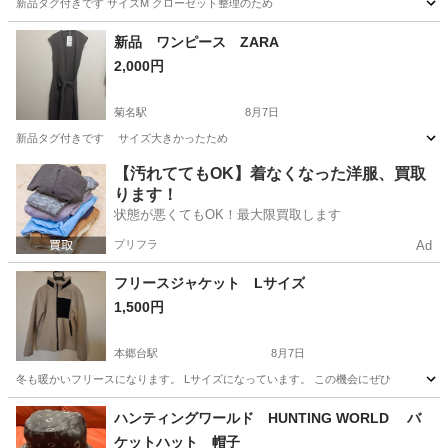
新品タグ付きです サイズM クローゼット整理のため
神奈川
横浜市
菊名駅
カットソー
新品 ワンピース ZARA
2,000円
菊名駅
8月7日
新品タグ付きです サイズ大きかったため
神奈川
横浜市
菊名駅
ワンピース
ZARA
【汚れててもOK】着なくなった洋服、買取
ります！
状態が悪くてもOK！最大限買取します
プリフラ
Ad
フリースジャケット Lサイズ
1,500円
本郷台駅
8月7日
冬も暖かいフリースになります。 Lサイズになっています。 この機会にぜひ
神奈川
横浜市
本郷台駅
コート
フリースジャケット
ハンティングワールド HUNTING WORLD バ
ケットハット 帽子