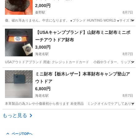
2,000円
秦野駅
8月7日
傷、破れ等ありません。中古になります。 ●ブランド HUNTING WORLD ●サイズ 58
神奈川
秦野市
秦野駅
服/ファッション
【USAキャンプブランド】山財布ミニ財布ミニポ
ーチアウトドア財布
ハンティングワールド
3,000円
海老名駅
8月7日
USAアウトドアブランド 用途: クレジットカードカード 小銭やライター、リップクリーム
神奈川
海老名市
海老名駅
小物
車中泊
ミニ財布【栃木レザー】本革財布キャンプ登山ア
ウトドア
6,800円
海老名駅
8月7日
本革製品の為スレや小傷最初から有ります 未使用品 ミンクオイルでケアしてあります。 その
神奈川
海老名市
海老名駅
小物
本革
もっと見る
ページTOPへ