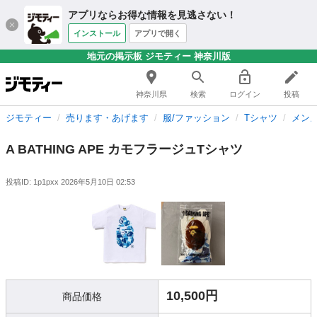
アプリならお得な情報を見逃さない！
インストール
アプリで開く
地元の掲示板 ジモティー 神奈川版
神奈川県
検索
ログイン
投稿
ジモティー
売ります・あげます
服/ファッション
Tシャツ
メン
A BATHING APE カモフラージュTシャツ
投稿ID: 1p1pxx
2026年5月10日 02:53
10,500円
商品価格