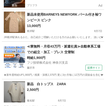
プリフラ
Ad
新品未使用BARNEYS NEWYORK パール付き袖ワ
ンピース ピンク
13,000円
根岸駅
8月7日
JR根岸駅来れるかた、自己紹介ご理解いただける方のみお願いいたします。 淡いピンク
神奈川
横浜市
根岸駅
ワンピース
≪寮無料・月収43万円・派遣社員≫自動車系工場
での組立・加工・プレス 交替制
時給1,900円
フジ技研株式会社 神奈川支店
藤沢市
提携サイト
★新年度時給UP1,900円／残業・深夜2,375円 更に3か月毎に12万円の奨励金を含む
神奈川
藤沢市
その他
新品 白トップス ZARA
2,500円
菊名駅
8月7日