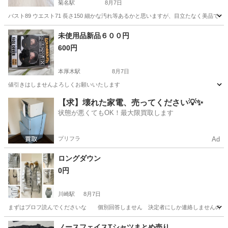
菊名駅
8月7日
バスト89 ウエスト71 長さ150 細かな汚れ等あるかと思いますが、目立たなく美品です。
神奈川
横浜市
菊名駅
ドレス
ウェディングドレス
未使用品新品６００円
600円
本厚木駅
8月7日
値引きはしませんよろしくお願いいたします
神奈川
厚木市
本厚木駅
その他
新品
【求】壊れた家電、売ってください💡✨
状態が悪くてもOK！最大限買取します
プリフラ
Ad
ロングダウン
0円
川崎駅
8月7日
まずはプロフ読んでくださいな 個別回答しません 決定者にしか連絡しませんので悪
神奈川
川崎市
川崎駅
コート
ノースフェイスTシャツまとめ売り