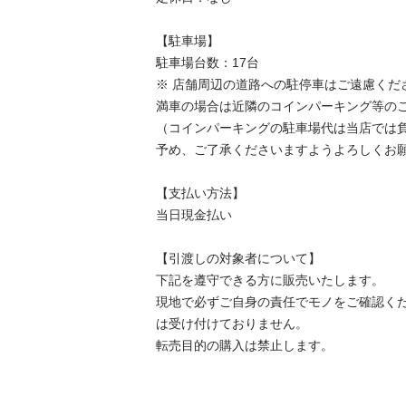
【駐⾞場】

駐車場台数：17台

※ 店舗周辺の道路への駐停車はご遠慮くださ
満車の場合は近隣のコインパーキング等のご
（コインパーキングの駐車場代は当店では負
予め、ご了承くださいますようよろしくお願
【⽀払い⽅法】

当日現金払い

【引渡しの対象者について】

下記を遵守できる⽅に販売いたします。

現地で必ずご⾃⾝の責任でモノをご確認く
は受け付けておりません。

転売⽬的の購⼊は禁⽌します。