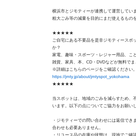
横浜市とジモティーが連携して運営しています
粗⼤ごみ等の減量を⽬的にまだ使えるものをリ
★★★★★

ご自宅にある不要品を是非ジモティースポ
か？

家電、趣味・スポーツ・レジャー用品、こ
雑貨、家具、本、CD・DVDなどが無料でまと
https://jmty.jp/about/jmtyspot_yokohama
★★★★★

当スポットは、地域のごみを減らすため、
います。以下の点についてご協力をお願いします
・ジモティーでの問い合わせには返信でき
合わせも必要ありません。

・リユース品の在庫や状態は、現地でご確認し