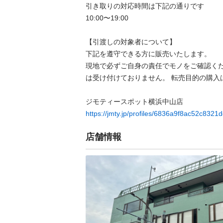
引き取りの対応時間は下記の通りです

10:00〜19:00

【引渡しの対象者について】

下記を遵守できる⽅に販売いたします。

現地で必ずご⾃⾝の責任でモノをご確認く
は受け付けておりません。 転売⽬的の購⼊は禁
https://jmty.jp/profiles/6836a9f8ac52c8321
店舗情報