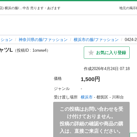
0424-209 Ocean Pacific半袖シャツL (ジモスポ横浜中山店) 横浜の服/ファッションの中古・古着あげます・譲ります｜ジモティーで不用品の処分
中古
売ります・あげます
地元の掲示
ッション
神奈川県の服/ファッション
横浜市の服/ファッション
0424-
シャツL
（投稿ID : 1onww4）
お気に入り登録
作成
2026年4月24日 07:18
価格
1,500円
ジャンル
-
受け渡し場所
横浜市
 - 都筑区
 - 川和台
この投稿はお問い合わせを受
け付けておりません。
投稿の詳細の確認や商品の購
入は、直接ご来店ください。