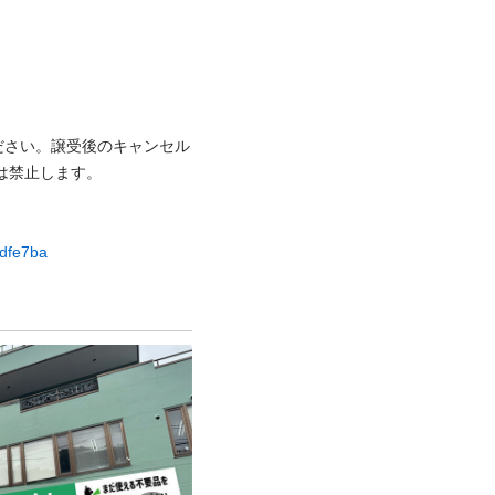
ださい。譲受後のキャンセル
⽌します。

ddfe7ba