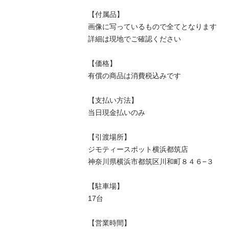
【付属品】

画像に写っているもので全てとなります

詳細は現地でご確認ください

【価格】

有償の商品は消費税込みです

【⽀払い⽅法】

当⽇現⾦払いのみ

【引渡場所】

ジモティースポット横浜都筑店

神奈川県横浜市都筑区川和町８４６−３

【駐⾞場】

17台

【営業時間】
