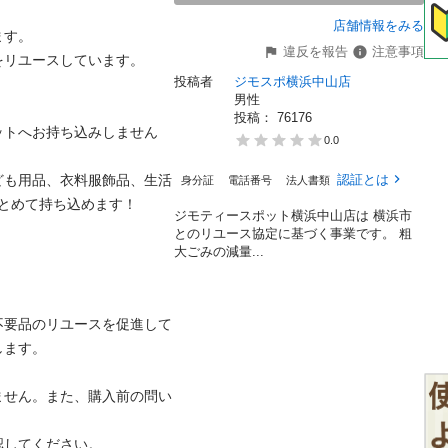
店舗情報をみる
。

違反を報告
注意事項
ユースしています。

投稿者
ジモスポ横浜中山店
男性
投稿： 
76176
ットへお持ち込みしません
0.0
ども用品、衣料服飾品、生活
認証とは
身分証
電話番号
法人書類
めて持ち込めます！

ジモティースポット横浜中山店は 横浜市
とのリユース協定に基づく事業です。 粗
⼤ごみの減量...
不要品のリユースを促進して
。

ません。また、購入前の問い
てください。
