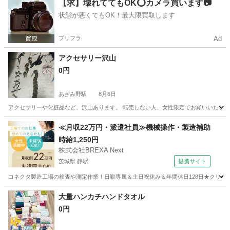
【求】壊れててもOK⭕️カメラ買います📷
状態が悪くてもOK！最大限買取します
プリフラ
Ad
アクセサリー沢山
0円
あざみ野駅
8月6日
アクセサリーや化粧品など、沢山あります。 転売しない人、女性限定でお願いいたしま
神奈川
横浜市
あざみ野駅
アクセサリー
≪月収22万円・派遣社員≫機械操作・製造補助
時給1,250円
株式会社BREXA Next
茨城県 静駅
提携サイト
コネクタ製造工場の検査や測定作業！日勤専属＆土日祝休み＆年間休日128日★クリーン
茨城
常陸大宮市
静駅
その他
大量ハンカチハンドタオル
0円