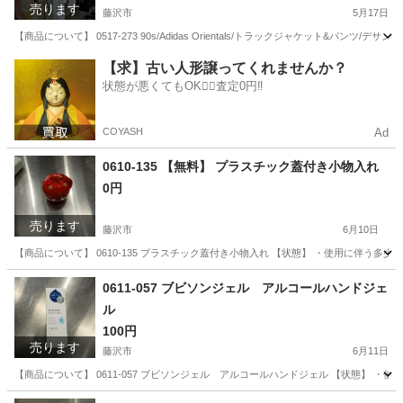
売ります
藤沢市
5月17日
【商品について】 0517-273 90s/Adidas Orientals/トラックジャケット&パンツ
神奈川
藤沢市
服/ファッション
リユース
【求】古い人形譲ってくれませんか？
状態が悪くてもOK🙆‍♀️査定0円‼️
COYASH
Ad
0610-135 【無料】 プラスチック蓋付き小物入れ
0円
売ります
藤沢市
6月10日
【商品について】 0610-135 プラスチック蓋付き小物入れ 【状態】 ・使用に伴う
神奈川
藤沢市
インテリア雑貨/小物
リユース
0611-057 ブビソンジェル アルコールハンドジェ
ル
100円
売ります
藤沢市
6月11日
【商品について】 0611-057 ブビソンジェル アルコールハンドジェル 【状態】 
神奈川
藤沢市
その他
リユース