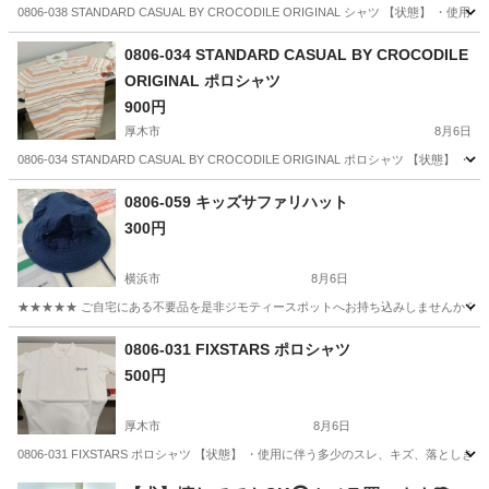
0806-038 STANDARD CASUAL BY CROCODILE ORIGINAL シャツ 
神奈川
厚木市
シャツ
現地
0806-034 STANDARD CASUAL BY CROCODILE
ORIGINAL ポロシャツ
900円
厚木市
8月6日
0806-034 STANDARD CASUAL BY CROCODILE ORIGINAL ポロシャ
神奈川
厚木市
ポロシャツ
現地
0806-059 キッズサファリハット
300円
横浜市
8月6日
★★★★★ ご自宅にある不要品を是非ジモティースポットへお持ち込みしませんか？ 家
神奈川
横浜市
小物
現地
0806-031 FIXSTARS ポロシャツ
500円
厚木市
8月6日
0806-031 FIXSTARS ポロシャツ 【状態】 ・使用に伴う多少のスレ、キズ、落
神奈川
厚木市
ポロシャツ
現地