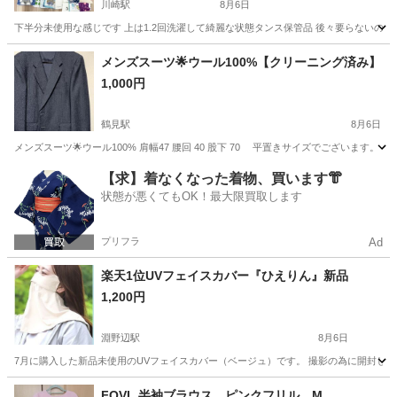
川崎駅
8月6日
下半分未使用な感じです 上は1.2回洗濯して綺麗な状態タンス保管品 後々要らない
神奈川
川崎市
川崎駅
小物
メンズスーツ🌟ウール100%【クリーニング済み】
1,000円
鶴見駅
8月6日
メンズスーツ🌟ウール100% 肩幅47 腰回 40 股下 70 平置きサイズでございます。
神奈川
横浜市
鶴見駅
スーツ
【求】着なくなった着物、買います👘
状態が悪くてもOK！最大限買取します
プリフラ
Ad
楽天1位UVフェイスカバー『ひえりん』新品
1,200円
淵野辺駅
8月6日
7月に購入した新品未使用のUVフェイスカバー（ベージュ）です。 撮影の為に開封し
神奈川
相模原市
淵野辺駅
小物
FOVL 半袖ブラウス ピンクフリル M