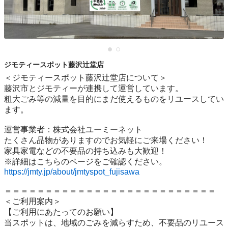
ジモティースポット藤沢辻堂店
＜ジモティースポット藤沢辻堂店について＞

藤沢市とジモティーが連携して運営しています。

粗⼤ごみ等の減量を⽬的にまだ使えるものをリユースしてい
ます。

運営事業者：株式会社ユーミーネット

たくさん品物がありますのでお気軽にご来場ください！

家具家電などの不要品の持ち込みも大歓迎！

https://jmty.jp/about/jmtyspot_fujisawa
＝＝＝＝＝＝＝＝＝＝＝＝＝＝＝＝＝＝＝＝＝＝＝＝＝＝

＜ご利用案内＞

【ご利用にあたってのお願い】

当スポットは、地域のごみを減らすため、不要品のリユース