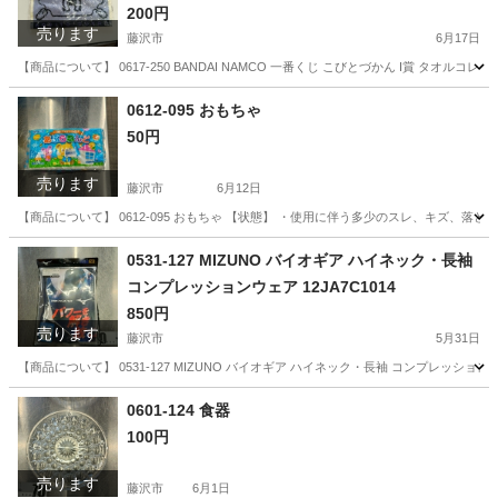
200円
売ります
藤沢市
6月17日
【商品について】 0617-250 BANDAI NAMCO 一番くじ こびとづかん I賞 タ
神奈川
藤沢市
おもちゃ
リユース
0612-095 おもちゃ
50円
売ります
藤沢市
6月12日
【商品について】 0612-095 おもちゃ 【状態】 ・使用に伴う多少のスレ、キズ、落
神奈川
藤沢市
おもちゃ
リユース
0531-127 MIZUNO バイオギア ハイネック・長袖
コンプレッションウェア 12JA7C1014
850円
売ります
藤沢市
5月31日
【商品について】 0531-127 MIZUNO バイオギア ハイネック・長袖 コンプレッショ
神奈川
藤沢市
スポーツウェア
リユース
0601-124 食器
100円
売ります
藤沢市
6月1日