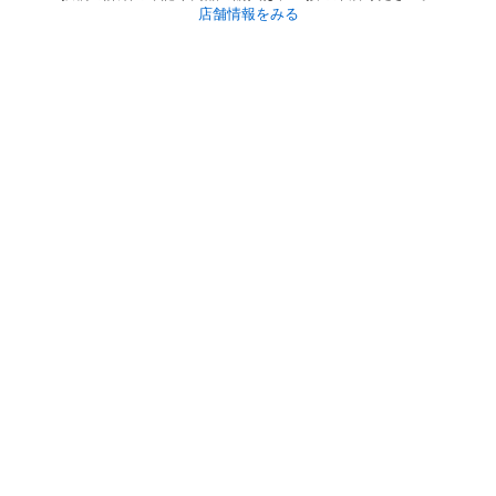
店舗情報をみる
初めての方へ
利用規約
プライバシーポリシー
プライバシー・ステートメント
健全化に資する運用方針
お問い合わせ
運営会社
サイトマップ
ご利用ガイド
フリーワードで探す
PC版で表示
都道府県選択
特定商取引法の表示
利用者情報の外部送信について
© 2011-
2026
Jmty, Inc.