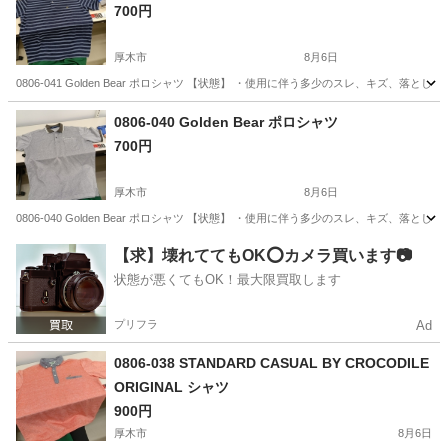
700円
厚木市
8月6日
0806-041 Golden Bear ポロシャツ 【状態】 ・使用に伴う多少のスレ、キズ
神奈川
厚木市
ポロシャツ
現地
0806-040 Golden Bear ポロシャツ
700円
厚木市
8月6日
0806-040 Golden Bear ポロシャツ 【状態】 ・使用に伴う多少のスレ、キズ
神奈川
厚木市
ポロシャツ
現地
【求】壊れててもOK⭕️カメラ買います📷
状態が悪くてもOK！最大限買取します
プリフラ
Ad
0806-038 STANDARD CASUAL BY CROCODILE
ORIGINAL シャツ
900円
厚木市
8月6日