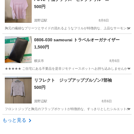
500円
淵野辺駅
8月6日
胸元の繊細なプリーツとサイドの流れるようなフリルが特徴的な、上品なサーモンピンクカラーの半
神奈川
相模原市
淵野辺駅
ブラウス
0806-030 samourai トラベルオーガナイザー
1,500円
横浜市
8月6日
★★★★★ ご自宅にある不要品を是非ジモティースポットへお持ち込みしませんか？ 家
神奈川
横浜市
小物
現地
リフレクト ジップアップブルゾン7部袖
500円
淵野辺駅
8月6日
フロントジップと胸元のフラップポケットが特徴的な、すっきりとしたシルエットのブルゾンです。 - 
神奈川
相模原市
淵野辺駅
ブルゾン
ワールド
もっと見る