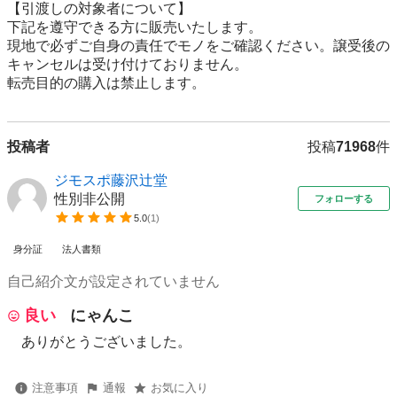
【引渡しの対象者について】

下記を遵守できる⽅に販売いたします。

現地で必ずご⾃⾝の責任でモノをご確認ください。譲受後の
キャンセルは受け付けておりません。

転売⽬的の購⼊は禁⽌します。
投稿者
投稿
71968
件
ジモスポ藤沢辻堂
性別非公開
フォローする
5.0
(
1
)
身分証
法人書類
自己紹介文が設定されていません
良い
にゃんこ
ありがとうございました。
注意事項
通報
お気に入り