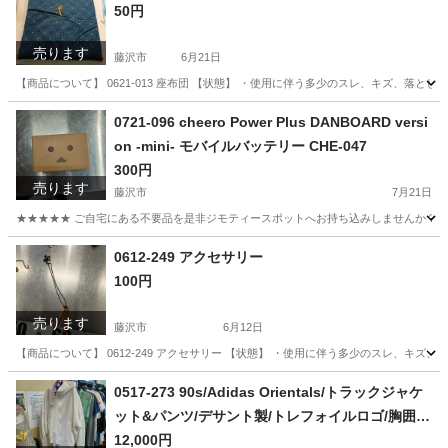
50円
売ります
藤沢市
6月21日
【商品について】 0621-013 座布団 【状態】 ・使用に伴う多少のスレ、キズ、落と
神奈川
藤沢市
ファブリック、カバー
リユース
0721-096 cheero Power Plus DANBOARD versi
on -mini- モバイルバッテリー CHE-047
300円
売ります
藤沢市
7月21日
★★★★★ ご自宅にある不要品を是非ジモティースポットへお持ち込みしませんか？ 家
神奈川
藤沢市
電話、ＦＡＸ
モバイルバッテリー
0612-249 アクセサリー
100円
売ります
藤沢市
6月12日
【商品について】 0612-249 アクセサリー 【状態】 ・使用に伴う多少のスレ、キズ
神奈川
藤沢市
インテリア雑貨/小物
リユース
0517-273 90s/Adidas Orientals/トラックジャケ
ット&パンツ/デサント製/トレフォイルロゴ/胸囲10
2 身長180
12,000円