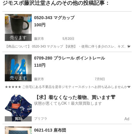
ジモスポ藤沢辻堂
さんのその他の投稿記事：
0520-343 マグカップ
100円
売ります
藤沢市
5月20日
【商品について】 0520-343 マグカップ 【状態】 ・使用に伴う多少のスレ、キズ、
神奈川
藤沢市
生活雑貨
リユース
0709-280 プラレール ポイントレール
110円
売ります
藤沢市
7月9日
★★★★★ ご自宅にある不要品を是非ジモティースポットへお持ち込みしませんか？ 家
神奈川
藤沢市
おもちゃ
プラレール
【求】着なくなった着物、買います👘
状態が悪くてもOK！最大限買取します
プリフラ
Ad
0621-013 座布団