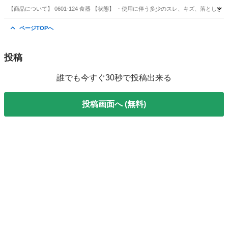
【商品について】 0601-124 食器 【状態】 ・使用に伴う多少のスレ、キズ、落とし
神奈川
藤沢市
食器
リユース
ページTOPへ
投稿
誰でも今すぐ30秒で投稿出来る
投稿画面へ (無料)