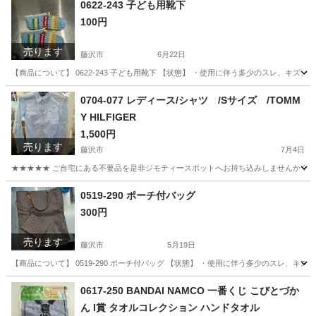
0622-243 子ども用靴下
100円
売ります
藤沢市
6月22日
【商品について】 0622-243 子ども用靴下 【状態】 ・使用に伴う多少のスレ、キズ
神奈川
藤沢市
小物
リユース
0704-077 レディース/シャツ /Sサイズ /TOMM
Y HILFIGER
1,500円
売ります
藤沢市
7月4日
★★★★★ ご自宅にある不要品を是非ジモティースポットへお持ち込みしませんか？ 家
神奈川
藤沢市
ブラウス
TOMMY HILFIGER
0519-290 ポーチ付バッグ
300円
売ります
藤沢市
5月19日
【商品について】 0519-290 ポーチ付バッグ 【状態】 ・使用に伴う多少のスレ、キ
神奈川
藤沢市
服/ファッション
リユース
0617-250 BANDAI NAMCO 一番くじ こびとづか
ん I賞 タオルコレクション ハンドタオル