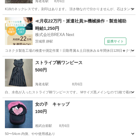
海老名駅
8月6日
K18のネックレスです。刻印はあります。 頂き物なので分かりませんが、石はタンザナ
神奈川
海老名市
海老名駅
アクセサリー
天使
≪月収22万円・派遣社員≫機械操作・製造補助
時給1,250円
株式会社BREXA Next
茨城県 静駅
提携サイト
コネクタ製造工場の検査や測定作業！日勤専属＆土日祝休み＆年間休日128日★クリーン
茨城
常陸大宮市
静駅
その他
ストライプ柄ワンピース
500円
海老名駅
8月6日
白、水色が入ったストライプ柄ワンピースです。 Mサイズ黒メインなので1枚で着れま
神奈川
海老名市
海老名駅
ワンピース
水色
女の子 キャップ
100円
相武台前駅
8月6日
50〜54cm 内側、やや使用感あり