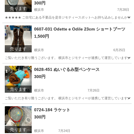
300円
売ります
横浜市
7月28日
★★★★★ ご自宅にある不要品を是非ジモティースポットへお持ち込みしませんか？ 家
神奈川
横浜市
ゴルフ
ゴルフクラブ
0607-031 Odette e Odile 23cm ショートブーツ
1,500円
売ります
横浜市
6月25日
ご覧いただき有り難うございます。 横浜市とジモティーが連携して運営しています。 粗
神奈川
横浜市
靴
リユース
0628-451 ぬいぐるみ型ペンケース
300円
売ります
横浜市
7月26日
ご覧いただき有り難うございます。 横浜市とジモティーが連携して運営しています。 粗
神奈川
横浜市
おもちゃ
リユース
0724-184 ラケット
300円
売ります
横浜市
7月24日