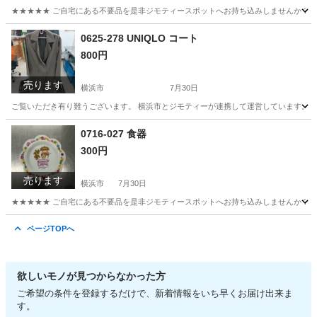
★★★★★ ご自宅にある不要品を是非ジモティースポットへお持ち込みしませんか？ 家
神奈川
横浜市
テニス
ラケット
0625-278 UNIQLO コート
800円
売ります
横浜市
7月30日
ご覧いただき有り難うございます。 横浜市とジモティーが連携して運営しています。 粗
神奈川
横浜市
コート
リユース
0716-027 食器
300円
売ります
横浜市
7月30日
★★★★★ ご自宅にある不要品を是非ジモティースポットへお持ち込みしませんか？ 家
神奈川
横浜市
食器
現地
ページTOPへ
欲しいモノが見つからなかった方
ご希望の条件を登録するだけで、新着情報をいち早くお届け出来ま
す。