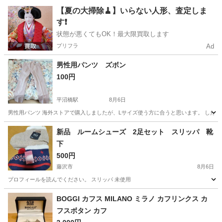
神奈川
座間市
相武台前駅
小物
【夏の大掃除🧹】いらない人形、査定しま
す❗️
状態が悪くてもOK！最大限買取します
プリフラ
Ad
男性用パンツ ズボン
100円
平沼橋駅
8月6日
男性用パンツ 海外ストアで購入しましたが、Lサイズ使う方に合うと思います。 した
神奈川
横浜市
平沼橋駅
パンツ
ズボン
新品 ルームシューズ 2足セット スリッパ 靴
下
500円
藤沢市
8月6日
プロフィールを読んでください。 スリッパ 未使用
神奈川
藤沢市
その他
ルームシューズ
BOGGI カフス MILANO ミラノ カフリンクス カ
フスボタン カフ