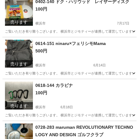
0402-140 ドク・ハリウッド レイザーディスク
100円
売ります
横浜市
7月17日
ご覧いただき有り難うございます。 横浜市とジモティーが連携して運営しています。 粗
神奈川
横浜市
スポーツ
リユース
0614-151 ninaru×フェリシモMama
500円
売ります
横浜市
6月14日
ご覧いただき有り難うございます。 横浜市とジモティーが連携して運営しています。 粗
神奈川
横浜市
バッグ
リユース
0618-144 カラビナ
100円
売ります
横浜市
6月18日
ご覧いただき有り難うございます。 横浜市とジモティーが連携して運営しています。 粗
神奈川
横浜市
その他
リユース
0728-283 maruman REVOLUTIONARY TECHNO
LOGY AND DESIGN ゴルフクラブ