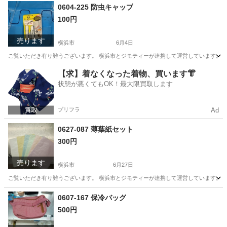
神奈川
横浜市
おもちゃ
NERF
0604-225 防虫キャップ
100円
売ります
横浜市
6月4日
ご覧いただき有り難うございます。 横浜市とジモティーが連携して運営しています。 粗
神奈川
横浜市
その他
リユース
【求】着なくなった着物、買います👘
状態が悪くてもOK！最大限買取します
プリフラ
Ad
0627-087 薄葉紙セット
300円
売ります
横浜市
6月27日
ご覧いただき有り難うございます。 横浜市とジモティーが連携して運営しています。 粗
神奈川
横浜市
ラッピング用品
リユース
0607-167 保冷バッグ
500円