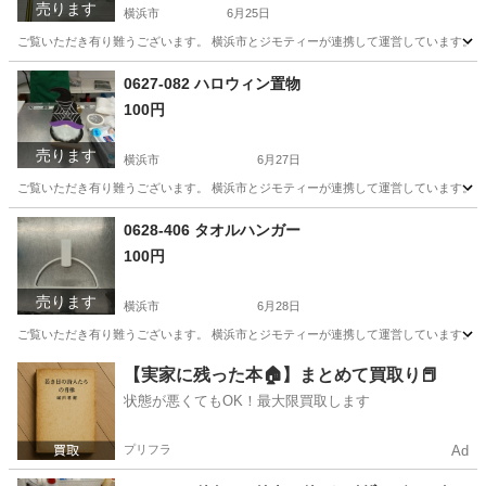
売ります
横浜市
6月25日
ご覧いただき有り難うございます。 横浜市とジモティーが連携して運営しています。 粗
神奈川
横浜市
バッグ
リユース
0627-082 ハロウィン置物
100円
売ります
横浜市
6月27日
ご覧いただき有り難うございます。 横浜市とジモティーが連携して運営しています。 粗
神奈川
横浜市
インテリア雑貨/小物
リユース
0628-406 タオルハンガー
100円
売ります
横浜市
6月28日
ご覧いただき有り難うございます。 横浜市とジモティーが連携して運営しています。 粗
神奈川
横浜市
家庭用品
リユース
【実家に残った本🏠】まとめて買取り📕
状態が悪くてもOK！最大限買取します
プリフラ
Ad