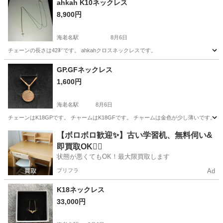
ahkah K10ネックレス
8,900円
よろしくお願いします
海老名駅
8月6日
チェーンの長さは42㌢です。 ahkahクロスネックレスです。
神奈川
海老名市
海老名駅
アクセサリー
チェーン
GP.GFネックレス
1,600円
海老名駅
8月6日
チェーンはK18GPです。 チャームはK18GFです。 チャームは金色が少し薄いです。
神奈川
海老名市
海老名駅
アクセサリー
チェーン
【ボロボロ歓迎✨】古い学習机、無料伺い&
即買取OK🙆‍♀️
状態が悪くてもOK！最大限買取します
プリフラ
Ad
K18ネックレス
33,000円