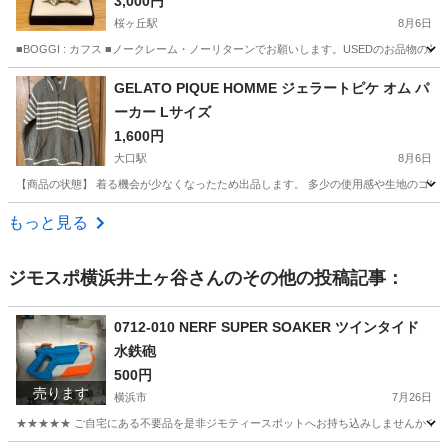
3,000円
桜ヶ丘駅
8月6日
■BOGGI : カフス ■ノークレーム・ノーリターンでお願いします。USEDのお品
神奈川
大和市
桜ヶ丘駅
服/ファッション
カフスボタン
GELATO PIQUE HOMME ジェラートピケ オム パ
ーカー Lサイズ
1,600円
大口駅
8月6日
【商品の状態】 着る機会が少なくなったため出品します。 多少の使用感や生地のゴワつきは
神奈川
横浜市
大口駅
カーディガン
もっと見る
ジモスポ横浜井土ヶ谷
さんのその他の投稿記事：
0712-010 NERF SUPER SOAKER ツインタイド
水鉄砲
500円
売ります
横浜市
7月26日
★★★★★ ご自宅にある不要品を是非ジモティースポットへお持ち込みしませんか？ 家