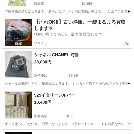
鶴間駅
8月6日
詳細画像の通りになります。 鮮やかなグリーン地に花柄が映える、ポリエステル素材の浴衣単品で
神奈川
大和市
鶴間駅
着物
【汚れOK‼️】古い洋服、一袋まるまる買取
します✨
状態が悪くてもOK！最大限買取します
プリフラ
Ad
シャネル CHANEL 時計
38,000円
新子安駅
8月6日
シャネルの腕時計です。 稼働品になります。 もちろん本物ですが心配であらば現物確
神奈川
横浜市
新子安駅
アクセサリー
925イタリーシルバー
10,400円
中野島駅
8月6日
ずっと使っていない為。 必要になりました。 3点セットです。 こちら新品なので、 プ
神奈川
川崎市
中野島駅
アクセサリー