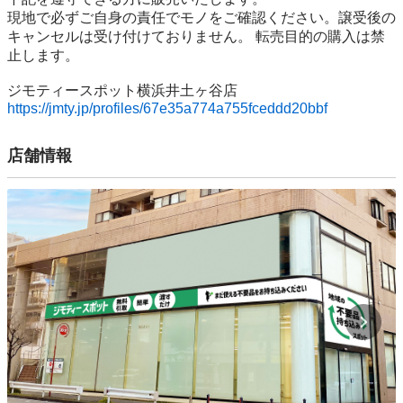
現地で必ずご⾃⾝の責任でモノをご確認ください。譲受後の
キャンセルは受け付けておりません。 転売⽬的の購⼊は禁
⽌します。

https://jmty.jp/profiles/67e35a774a755fceddd20bbf
店舗情報