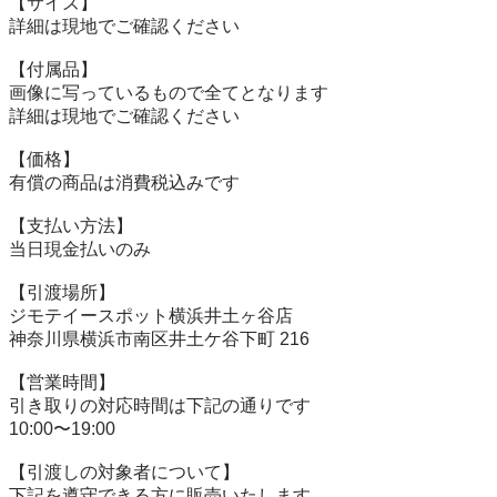
【サイズ】

詳細は現地でご確認ください

【付属品】

画像に写っているもので全てとなります

詳細は現地でご確認ください

【価格】

有償の商品は消費税込みです

【⽀払い⽅法】

当⽇現⾦払いのみ

【引渡場所】

ジモテイースポット横浜井土ヶ谷店

神奈川県横浜市南区井⼟ケ⾕下町 216

【営業時間】

引き取りの対応時間は下記の通りです

10:00〜19:00

【引渡しの対象者について】

下記を遵守できる⽅に販売いたします。
