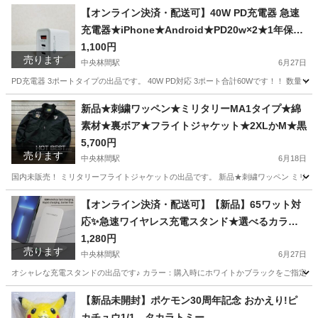
神奈川
相模原市
中央林間駅
ジャケット
【オンライン決済・配送可】40W PD充電器 急速
充電器★iPhone★Android★PD20w×2★1年保証
フライトジャケット
付き
1,100円
売ります
中央林間駅
6月27日
PD充電器 3ポートタイプの出品です。 40W PD対応 3ポート合計60Wです！！ 数
神奈川
相模原市
中央林間駅
携帯アクセサリー
充電器
新品★刺繍ワッペン★ミリタリーMA1タイプ★綿
素材★裏ボア★フライトジャケット★2XLかM★黒
5,700円
売ります
中央林間駅
6月18日
国内未販売！ ミリタリーフライトジャケットの出品です。 新品★刺繍ワッペン ミリタリーM
神奈川
相模原市
中央林間駅
ブルゾン
ミリタリー
【オンライン決済・配送可】【新品】65ワット対
応✨急速ワイヤレス充電スタンド★選べるカラー
★ケーブル付き★1年保証
1,280円
売ります
中央林間駅
6月27日
オシャレな充電スタンドの出品です♪ カラー：購入時にホワイトかブラックをご指定下さい USB-A
神奈川
相模原市
中央林間駅
携帯アクセサリー
【新品未開封】ポケモン30周年記念 おかえり!ピ
カチュウ1/1 タカラトミー