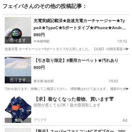
フェイバ
さんのその他の投稿記事：
充電実績記載済★急速充電カーチャージャー★Ty
peA★TypeC★5ポートタイプ★iPhone★Androi
d★iPad★1年保証
890円
売ります
中央林間駅
7月7日
急速充電 カーチャージャー5ポートタイプが入荷しました。 【仕様】 USB充電器 USB-A : Super ×1 
神奈川
相模原市
中央林間駅
内装、インテリア
【引き取り限定】8畳用カーペット★汚れあり
800円
売ります
東京都 福生駅
7月2日
汚れがあります。画像にてご確認ください。 掃除機はかけてあります。 撮影のため外に出したので枯
東京
あきる野市
福生駅
カーペット/マット/ラグ
【求】着なくなった着物、買います👘
状態が悪くてもOK！最大限買取します
カーペット
プリフラ
Ad
【新品】スーパーファミコンACアダプター 10V,