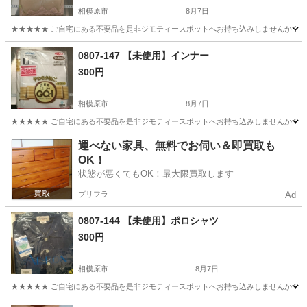
相模原市
8月7日
★★★★★ ご自宅にある不要品を是非ジモティースポットへお持ち込みしませんか？ 家
神奈川
相模原市
その他
インナー
0807-147 【未使用】インナー
300円
相模原市
8月7日
★★★★★ ご自宅にある不要品を是非ジモティースポットへお持ち込みしませんか？ 家
神奈川
相模原市
その他
インナー
運べない家具、無料でお伺い＆即買取も
OK！
状態が悪くてもOK！最大限買取します
プリフラ
Ad
0807-144 【未使用】ポロシャツ
300円
相模原市
8月7日
★★★★★ ご自宅にある不要品を是非ジモティースポットへお持ち込みしませんか？ 家