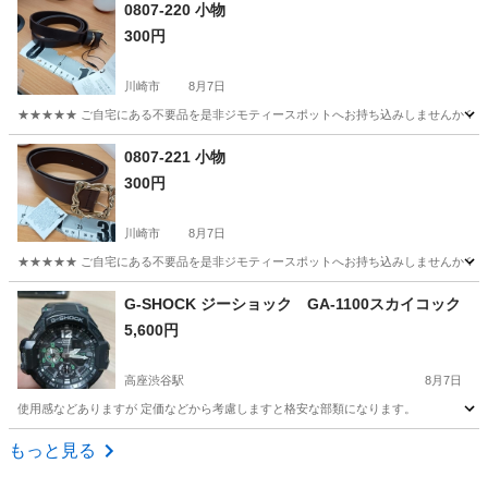
神奈川
相模原市
ポロシャツ
現地
0807-220 小物
300円
川崎市
8月7日
★★★★★ ご自宅にある不要品を是非ジモティースポットへお持ち込みしませんか？ 家
神奈川
川崎市
小物
現地
0807-221 小物
300円
川崎市
8月7日
★★★★★ ご自宅にある不要品を是非ジモティースポットへお持ち込みしませんか？ 家
神奈川
川崎市
小物
現地
G-SHOCK ジーショック GA-1100スカイコック
5,600円
高座渋谷駅
8月7日
使用感などありますが 定価などから考慮しますと格安な部類になります。
神奈川
大和市
高座渋谷駅
アクセサリー
ジーショック
もっと見る