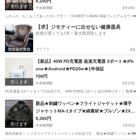
8,200円
売ります
中央林間駅
6月18日
ふかふか、もこもこであったかいです！！ ROBERT CAVANI 高級プレミアムタ
神奈川
相模原市
中央林間駅
ジャケット
防風
【求】ジモティーに出せない健康器具
状態が悪くてもOK！最大限買取します
プリフラ
Ad
【新品】40W PD充電器 急速充電器 3ポート★iPh
one★Android★PD20w★1年保証
700円
売ります
中央林間駅
6月27日
PD充電器 3ポートタイプの出品です。 40W PD対応 3ポート合計60Wです！！ 数
神奈川
相模原市
中央林間駅
その他
ケーブル
新品★刺繍ワッペン★フライトジャケット★薄手
ジャケットMA-1タイプ★綿素材★ブルゾン★2XL
★深緑
5,300円
売ります
中央林間駅
7月31日
国内未販売！ ミリタリーフライトジャケットの出品です。 新品★刺繍ワッペン★薄手ジャ