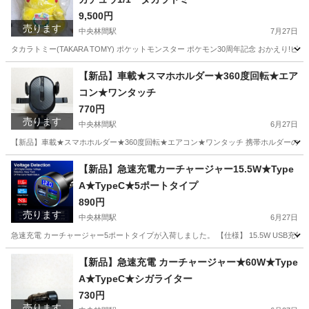
ワイヤレス充電
9,500円
売ります
中央林間駅
7月27日
タカラトミー(TAKARA TOMY) ポケットモンスター ポケモン30周年記念 おかえり!ピ
神奈川
相模原市
中央林間駅
その他
【新品】車載★スマホホルダー★360度回転★エア
コン★ワンタッチ
770円
売ります
中央林間駅
6月27日
【新品】車載★スマホホルダー★360度回転★エアコン★ワンタッチ 携帯ホルダーの角
神奈川
相模原市
中央林間駅
内装、インテリア
新品
【新品】急速充電カーチャージャー15.5W★Type
A★TypeC★5ポートタイプ
890円
売ります
中央林間駅
6月27日
急速充電 カーチャージャー5ポートタイプが入荷しました。 【仕様】 15.5W USB充電器 USB-A : 3.1A 
神奈川
相模原市
中央林間駅
内装、インテリア
ケーブル
【新品】急速充電 カーチャージャー★60W★Type
A★TypeC★シガライター
730円
売ります