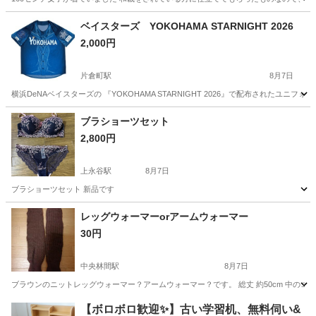
神奈川
川崎市
宮崎台駅
着物
浴衣
ベイスターズ YOKOHAMA STARNIGHT 2026
2,000円
片倉町駅
8月7日
横浜DeNAベイスターズの 『YOKOHAMA STARNIGHT 2026』で配布された
神奈川
横浜市
片倉町駅
服/ファッション
ブラショーツセット
2,800円
上永谷駅
8月7日
ブラショーツセット 新品です
神奈川
横浜市
上永谷駅
その他
セット
レッグウォーマーorアームウォーマー
30円
中央林間駅
8月7日
ブラウンのニットレッグウォーマー？アームウォーマー？です。 総丈 約50cm 中のゴ
神奈川
大和市
中央林間駅
小物
アームウォーマー
【ボロボロ歓迎✨】古い学習机、無料伺い&