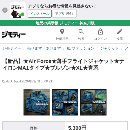
アプリならお得な情報を見逃さない！
インストール
アプリで開く
地元の掲示板 ジモティー 神奈川版
神奈川県
検索
ログイン
投稿
ジモティー
売ります・あげます
服/ファッション
ジャケット
メ
【新品】★Air Force★薄手フライトジャケット★ナ
イロンMA1タイプ★ブルゾン★XL★青系
投稿ID: 1gicit
2026年7月31日 00:21
5,300円
価格