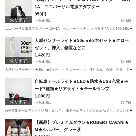
1A ユニバーサル電源アダプター
950円
売ります
中央林間駅
8月6日
ユニバーサル電源アダプター 10V,1A、センターマイナス 入力電圧 (入力): 100-240v 50-60hz 出力
神奈川
相模原市
中央林間駅
テレビゲーム
スーファミ
人感センサーライト★30cm★2本セット★クロー
ゼット、押入、物置などに
1,420円
売ります
中央林間駅
8月6日
人感センサーライト★30cm★2本セット クローゼット、押し入れ、倉庫、物置、キッ
神奈川
相模原市
中央林間駅
照明器具
ライト
自転車テールライト★LED★防水★USB充電★モ
ード7種類★リアライト★テールランプ
1,000円
売ります
中央林間駅
7月7日
自転車用テールライトが入荷しました。 ※テールライトのみの出品です。フロントライトは売り切れで
神奈川
相模原市
中央林間駅
その他
テールライト
【新品】プレミアムダウン★ROBERT CAVANI★
M★シルバー、グレー系