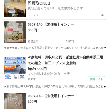
即買取OK🙆‍♀️
状態が悪くてもOK！最大限買取します
プリフラ
Ad
0807-145 【未使用】インナー
300円
相模原市
8月7日
★★★★★ ご自宅にある不要品を是非ジモティースポットへお持ち込みしませんか？ 家
神奈川
相模原市
その他
インナー
≪寮無料・月収43万円・派遣社員≫自動車系工場
での組立・加工・プレス 交替制
時給1,900円
フジ技研株式会社 神奈川支店
藤沢市
提携サイト
★新年度時給UP1,900円／残業・深夜2,375円 更に3か月毎に12万円の奨励金を含む
神奈川
藤沢市
その他
0807-146 【未使用】インナー
300円