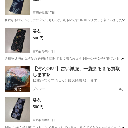
宮崎台駅
8月7日
和裁をされている方に仕立ててもらった1点ものです 160センチ女子が着ていました
神奈川
川崎市
宮崎台駅
着物
浴衣
浴衣
500円
宮崎台駅
8月7日
濃紺地 古典的な柄なので年齢を問わず 長く着られます 160センチ女子が着ていました
神奈川
川崎市
宮崎台駅
着物
浴衣
【汚れOK‼️】古い洋服、一袋まるまる買取
します✨
状態が悪くてもOK！最大限買取します
プリフラ
Ad
浴衣
500円
宮崎台駅
8月7日
160センチ女子が着ていました 和裁をされている方に仕立ててもらったものなので、他