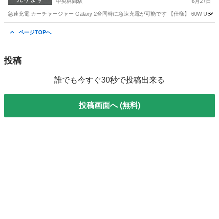
中央林間駅
6月27日
急速充電 カーチャージャー Galaxy 2台同時に急速充電が可能です 【仕様】 60W USB急速充電器 . USB
神奈川
相模原市
中央林間駅
内装、インテリア
ページTOPへ
投稿
誰でも今すぐ30秒で投稿出来る
投稿画面へ (無料)