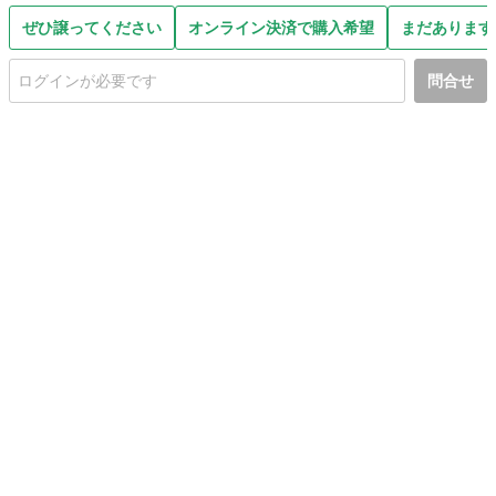
ぜひ譲ってください
オンライン決済で購入希望
まだあります
問合せ
初めての方へ
利用規約
プライバシーポリシー
プライバシー・ステートメント
健全化に資する運用方針
お問い合わせ
運営会社
サイトマップ
ご利用ガイド
フリーワードで探す
PC版で表示
都道府県選択
特定商取引法の表示
利用者情報の外部送信について
© 2011-
2026
Jmty, Inc.