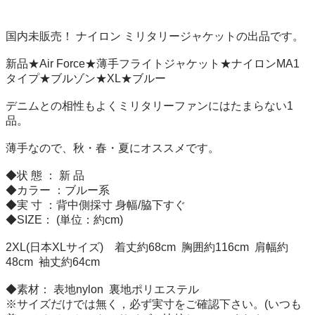
国内未販売！ ナイロン ミリタリージャケットの出品です。

新品★Air Force★薄手フライトジャケット★ナイロンMA1
タイプ★ブルゾン★XL★ブルー

デニムとの相性もよくミリタリーファンにはたまらない1
品。

薄手なので、秋・春・夏にオススメです。

◆状 態 ： 新 品

◆カラー ：ブルー系

◆実 寸 ：背中側採寸 身幅/脇下すぐ

◆SIZE： (単位：約cm)  

2XL(日本XLサイズ)　着丈約68cm  胸囲約116cm  肩幅約
48cm  袖丈約64cm 

◆素材： 表地nylon  裏地ポリエステル 

※サイズだけでは無く，必ず実寸をご確認下さい。(いつも