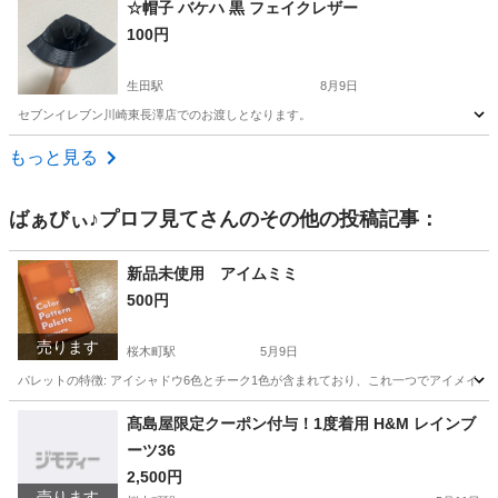
☆帽子 バケハ 黒 フェイクレザー
100円
生田駅
8月9日
セブンイレブン川崎東長澤店でのお渡しとなります。
神奈川
川崎市
生田駅
小物
バケハ
もっと見る
ばぁびぃ♪プロフ見て
さんのその他の投稿記事：
新品未使用 アイムミミ
500円
売ります
桜木町駅
5月9日
パレットの特徴: アイシャドウ6色とチーク1色が含まれており、これ一つでアイメイ
神奈川
横浜市
桜木町駅
化粧品
オレンジ
髙島屋限定クーポン付与！1度着用 H&M レインブ
ーツ36
2,500円
売ります