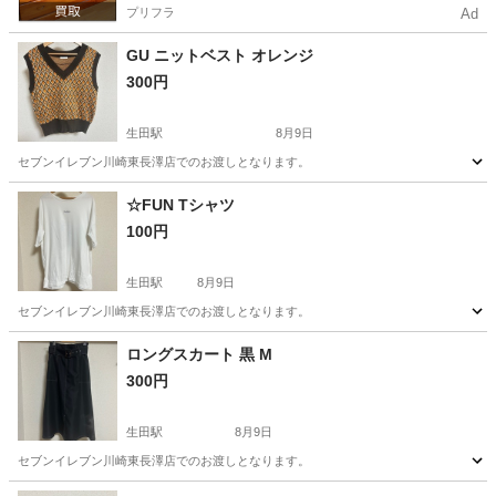
プリフラ
Ad
GU ニットベスト オレンジ
300円
生田駅
8月9日
セブンイレブン川崎東長澤店でのお渡しとなります。
神奈川
川崎市
生田駅
服/ファッション
ベスト
☆FUN Tシャツ
100円
生田駅
8月9日
セブンイレブン川崎東長澤店でのお渡しとなります。
神奈川
川崎市
生田駅
Tシャツ
FUN
ロングスカート 黒 M
300円
生田駅
8月9日
セブンイレブン川崎東長澤店でのお渡しとなります。
神奈川
川崎市
生田駅
スカート
ロングスカート