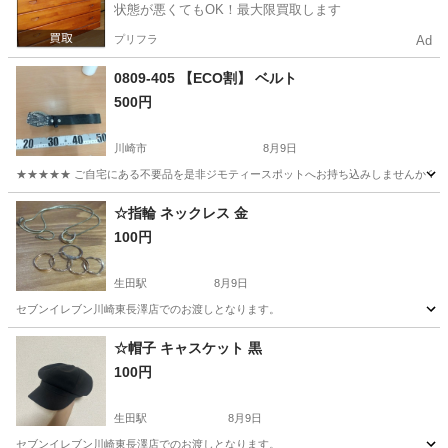
状態が悪くてもOK！最大限買取します
プリフラ
Ad
0809-405 【ECO割】 ベルト
500円
川崎市
8月9日
★★★★★ ご自宅にある不要品を是非ジモティースポットへお持ち込みしませんか？ 家
神奈川
川崎市
小物
現地
☆指輪 ネックレス 金
100円
生田駅
8月9日
セブンイレブン川崎東長澤店でのお渡しとなります。
神奈川
川崎市
生田駅
アクセサリー
セブンイレブン
☆帽子 キャスケット 黒
100円
生田駅
8月9日
セブンイレブン川崎東長澤店でのお渡しとなります。