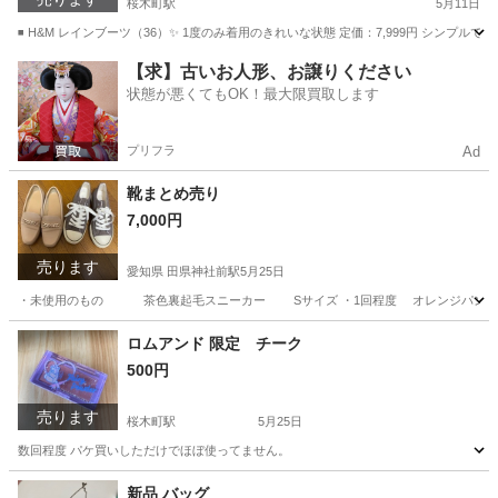
桜木町駅
5月11日
◾️ H&M レインブーツ（36）✨ 1度のみ着用のきれいな状態 定価：7,999円 シ
神奈川
横浜市
桜木町駅
靴
レインブーツ
【求】古いお人形、お譲りください
状態が悪くてもOK！最大限買取します
プリフラ
Ad
靴まとめ売り
7,000円
売ります
愛知県 田県神社前駅
5月25日
・未使用のもの 茶色裏起毛スニーカー Sサイズ ・1回程度 オレンジパンプス ロ
愛知
犬山市
田県神社前駅
靴
ロムアンド 限定 チーク
500円
売ります
桜木町駅
5月25日
数回程度 パケ買いしただけでほぼ使ってません。
神奈川
横浜市
桜木町駅
メイクアップ
商品
新品 バッグ