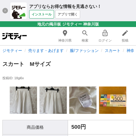
アプリならお得な情報を見逃さない！
インストール
アプリで開く
地元の掲示板 ジモティー 神奈川版
神奈川県
検索
ログイン
投稿
ジモティー
売ります・あげます
服/ファッション
スカート
神奈
スカート Mサイズ
投稿ID: 18gi6x
500円
商品価格