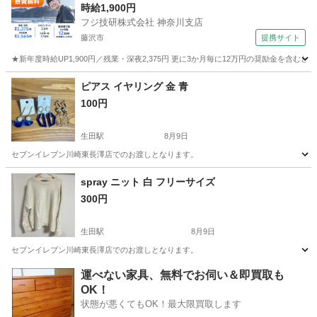
時給1,900円
フジ技研株式会社 神奈川支店
藤沢市
提携サイト
★新年度時給UP1,900円／残業・深夜2,375円 更に3か月毎に12万円の奨励金を含む
神奈川
藤沢市
その他
ピアス イヤリング 金 青
100円
生田駅
8月9日
セブンイレブン川崎東長澤店でのお渡しとなります。
神奈川
川崎市
生田駅
アクセサリー
セブンイレブン
spray ニット 白 フリーサイズ
300円
生田駅
8月9日
セブンイレブン川崎東長澤店でのお渡しとなります。
神奈川
川崎市
生田駅
ニット
セブンイレブン
運べない家具、無料でお伺い＆即買取も
OK！
状態が悪くてもOK！最大限買取します