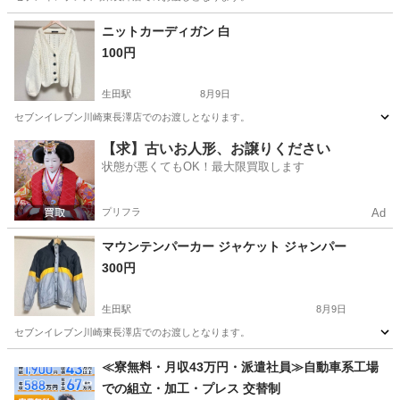
神奈川
川崎市
生田駅
小物
セブンイレブン
ニットカーディガン 白
100円
生田駅
8月9日
セブンイレブン川崎東長澤店でのお渡しとなります。
神奈川
川崎市
生田駅
カーディガン
セブンイレブン
【求】古いお人形、お譲りください
状態が悪くてもOK！最大限買取します
プリフラ
Ad
マウンテンパーカー ジャケット ジャンパー
300円
生田駅
8月9日
セブンイレブン川崎東長澤店でのお渡しとなります。
神奈川
川崎市
生田駅
ジャンパー
黄色
≪寮無料・月収43万円・派遣社員≫自動車系工場
での組立・加工・プレス 交替制