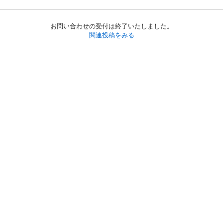
お問い合わせの受付は終了いたしました。
関連投稿をみる
初めての方へ
利用規約
プライバシーポリシー
プライバシー・ステートメント
健全化に資する運用方針
お問い合わせ
運営会社
サイトマップ
ご利用ガイド
フリーワードで探す
PC版で表示
都道府県選択
特定商取引法の表示
利用者情報の外部送信について
© 2011-
2026
Jmty, Inc.