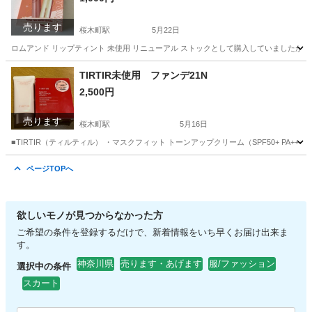
売ります
桜木町駅
5月22日
ロムアンド リップティント 未使用 リニューアル ストックとして購入していましたが使用し
神奈川
横浜市
桜木町駅
化粧品
ロムアンド
TIRTIR未使用 ファンデ21N
2,500円
売ります
桜木町駅
5月16日
■TIRTIR（ティルティル） ・マスクフィット トーンアップクリーム（SPF50+ PA+++
神奈川
横浜市
桜木町駅
コスメ/ヘルスケア
商品
ページTOPへ
欲しいモノが見つからなかった方
ご希望の条件を登録するだけで、新着情報をいち早くお届け出来ま
す。
神奈川県
売ります・あげます
服/ファッション
選択中の条件
スカート