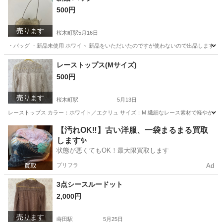
500円
売ります
桜木町駅
5月16日
・バッグ ・新品未使用 ホワイト 新品をいただいたのですが使わないので出品します。
神奈川
横浜市
桜木町駅
バッグ
新品
レーストップス(Mサイズ)
500円
売ります
桜木町駅
5月13日
レーストップス カラー：ホワイト／エクリュ サイズ：M 繊細なレース素材で軽やかに
神奈川
横浜市
桜木町駅
カーペット/マット/ラグ
レース
【汚れOK‼️】古い洋服、一袋まるまる買取
します✨
状態が悪くてもOK！最大限買取します
プリフラ
Ad
3点シースルードット
2,000円
売ります
蒔田駅
5月25日