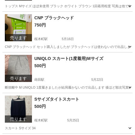
トップス Mサイズ ほぼ未使用 ブラック ホワイト ブラウン 1回着用程度 写真は他で
神奈川
横浜市
蒔田駅
その他
ホワイト
CNP ブラックヘッド
750円
売ります
桜木町駅
5月16日
CNP ブラックヘッド セット購入しましたが ブラックヘッドは使わないので出品します
神奈川
横浜市
桜木町駅
スキンケア
any
UNIQLO スカート(1度着用)Mサイズ
500円
売ります
蒔田駅
5月22日
断捨離中 M UNIQLO 1度履きましたが結局履かないので出品します 後ほど順次写真追
神奈川
横浜市
蒔田駅
スカート
断捨離
Sサイズタイトスカート
500円
売ります
桜木町駅
5月25日
スカート Sサイズ 34