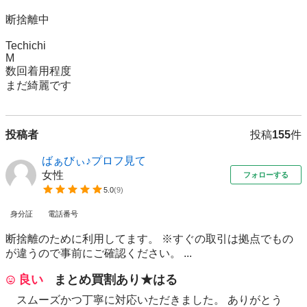
断捨離中

Techichi

M

数回着用程度

まだ綺麗です
投稿者
投稿
155
件
ばぁびぃ♪プロフ見て
女性
フォローする
5.0
(
9
)
身分証
電話番号
断捨離のために利用してます。 ※すぐの取引は拠点でもの
が違うので事前にご確認ください。 ...
良い
まとめ買割あり★はる
スムーズかつ丁寧に対応いただきました。 ありがとう