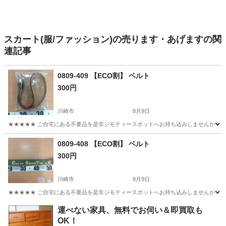
スカート(服/ファッション)の売ります・あげますの関
連記事
0809-409 【ECO割】 ベルト
300円
川崎市
8月9日
★★★★★ ご自宅にある不要品を是非ジモティースポットへお持ち込みしませんか？ 家
神奈川
川崎市
小物
0809-408 【ECO割】 ベルト
300円
川崎市
8月9日
★★★★★ ご自宅にある不要品を是非ジモティースポットへお持ち込みしませんか？ 家
神奈川
川崎市
小物
現地
運べない家具、無料でお伺い＆即買取も
OK！