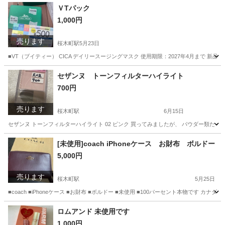
神奈川
横浜市
桜木町駅
スカート
タイトスカート
ＶTパック
1,000円
売ります
桜木町駅
5月23日
■VT（ブイティー） CICA デイリースージングマスク 使用期限：2027年4月まで 
神奈川
横浜市
桜木町駅
フェイスケア
クーポン
セザンヌ トーンフィルターハイライト
700円
売ります
桜木町駅
6月15日
セザンヌ トーンフィルターハイライト 02 ピンク 買ってみましたが、 パウダー類た
神奈川
横浜市
桜木町駅
メイクアップ
[未使用]coach iPhoneケース お財布 ボルドー
5,000円
売ります
桜木町駅
5月25日
■coach ■iPhoneケース ■お財布 ■ボルドー ■未使用 ■100パーセント本物で
神奈川
横浜市
桜木町駅
小物
coach
ロムアンド 未使用です
1,000円