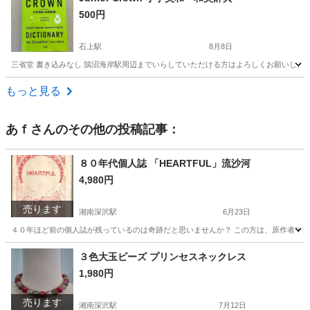
500円
石上駅
8月8日
三省堂 書き込みなし 鵠沼海岸駅周辺までいらしていただける方はよろしくお願いします。 英語
神奈川
藤沢市
石上駅
語学、辞書
和英辞典
もっと見る
あｆ
さんのその他の投稿記事：
８０年代個人誌 「HEARTFUL」流沙河
4,980円
売ります
湘南深沢駅
6月23日
４０年ほど前の個人誌が残っているのは奇跡だと思いませんか？ この方は、原作者で
神奈川
鎌倉市
湘南深沢駅
マンガ、コミック、アニメ
３色大玉ビーズ プリンセスネックレス
1,980円
80年代
売ります
湘南深沢駅
7月12日