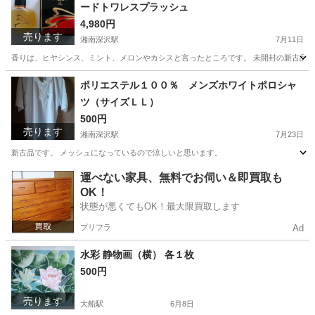
ードトワレスプラッシュ
4,980円
売ります
湘南深沢駅
7月11日
香りは、ヒヤシンス、ミント、メロンやカシスと言ったところです。 未開封の新古品
神奈川
鎌倉市
湘南深沢駅
香水
マキシム
ポリエステル１００％ メンズホワイトポロシャ
ツ（サイズＬＬ）
500円
売ります
湘南深沢駅
7月23日
新古品です。 メッシュになっているので涼しいと思います。
神奈川
鎌倉市
湘南深沢駅
ポロシャツ
新古品
運べない家具、無料でお伺い＆即買取も
OK！
状態が悪くてもOK！最大限買取します
プリフラ
Ad
水彩 静物画（横） 各１枚
500円
売ります
大船駅
6月8日