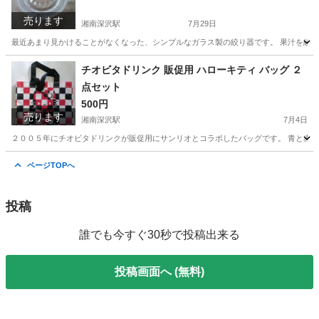
売ります
湘南深沢駅
7月29日
最近あまり見かけることがなくなった、シンプルなガラス製の絞り器です。 果汁を絞
神奈川
鎌倉市
湘南深沢駅
調理器具
ジューサー
チオビタドリンク 販促用 ハローキティ バッグ ２
点セット
500円
売ります
湘南深沢駅
7月4日
２００５年にチオビタドリンクが販促用にサンリオとコラボしたバッグです。 青と赤が
神奈川
鎌倉市
湘南深沢駅
その他
チオビタドリンク
ページTOPへ
投稿
誰でも今すぐ30秒で投稿出来る
投稿画面へ (無料)