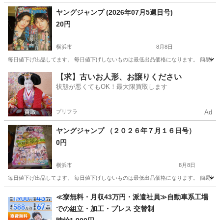
神奈川
横浜市
マンガ、コミック、アニメ
状態
ヤングジャンプ (2026年07月5週目号)
20円
横浜市
8月8日
毎日値下げ出品してます。 毎日値下げしないものは最低出品価格になります。 簡易検
神奈川
横浜市
マンガ、コミック、アニメ
状態
【求】古いお人形、お譲りください
状態が悪くてもOK！最大限買取します
プリフラ
Ad
ヤングジャンプ （２０２６年７月１６日号）
0円
横浜市
8月8日
毎日値下げ出品してます。 毎日値下げしないものは最低出品価格になります。 簡易検
神奈川
横浜市
マンガ、コミック、アニメ
状態
≪寮無料・月収43万円・派遣社員≫自動車系工場
での組立・加工・プレス 交替制