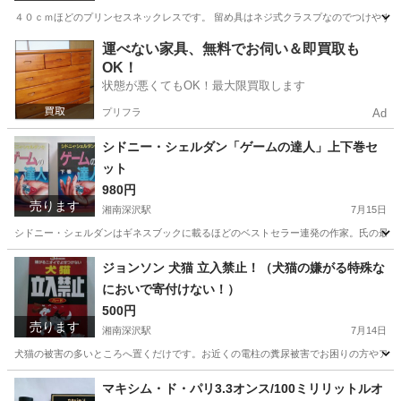
４０ｃｍほどのプリンセスネックレスです。 留め具はネジ式クラスプなのでつけやす
神奈川
鎌倉市
湘南深沢駅
アクセサリー
プリンセス
運べない家具、無料でお伺い＆即買取も
OK！
状態が悪くてもOK！最大限買取します
プリフラ
Ad
シドニー・シェルダン「ゲームの達人」上下巻セ
ット
980円
売ります
湘南深沢駅
7月15日
シドニー・シェルダンはギネスブックに載るほどのベストセラー連発の作家。氏の最高傑作のひと
神奈川
鎌倉市
湘南深沢駅
その他
シドニー
ジョンソン 犬猫 立入禁止！（犬猫の嫌がる特殊な
においで寄付けない！）
500円
売ります
湘南深沢駅
7月14日
犬猫の被害の多いところへ置くだけです。お近くの電柱の糞尿被害でお困りの方やアラ
神奈川
鎌倉市
湘南深沢駅
芳香剤、消臭剤
犬猫
マキシム・ド・パリ3.3オンス/100ミリリットルオ