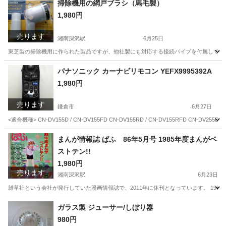
掃除機用の網戸ブラシ（馬毛製）
1,980円
売ります
湘南深沢駅
6月25日
東芝製の掃除機用に作られた製品ですが、他社製にも対応する接続パイプを付属してい
神奈川
鎌倉市
湘南深沢駅
その他
網戸
パナソニック カーナビリモコン YEFX9995392A
1,980円
売ります
鎌倉市
6月27日
<適合機種> CN-DV155D / CN-DV155FD CN-DV155RD / CN-DV155RFD CN-DV255D / C
神奈川
鎌倉市
カーナビ、テレビ
カーナビ
まんが情報誌 ぱふ 86年5月号 1985年度まんがベ
ストテン!!
1,980円
売ります
湘南深沢駅
6月23日
雑草社という会社が発行していた漫画情報誌で、2011年に休刊となっています。 19
神奈川
鎌倉市
湘南深沢駅
マンガ、コミック、アニメ
会社
ガラス製 ジューサー/しぼり器
980円