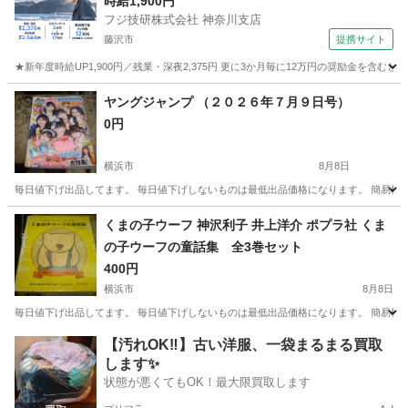
時給1,900円
フジ技研株式会社 神奈川支店
藤沢市
提携サイト
★新年度時給UP1,900円／残業・深夜2,375円 更に3か月毎に12万円の奨励金を含む
神奈川
藤沢市
その他
ヤングジャンプ （２０２６年７月９日号）
0円
横浜市
8月8日
毎日値下げ出品してます。 毎日値下げしないものは最低出品価格になります。 簡易検
神奈川
横浜市
マンガ、コミック、アニメ
くまの子ウーフ 神沢利子 井上洋介 ポプラ社 くま
の子ウーフの童話集 全3巻セット
400円
横浜市
8月8日
毎日値下げ出品してます。 毎日値下げしないものは最低出品価格になります。 簡易検
神奈川
横浜市
絵本
くまの子ウーフ
【汚れOK‼️】古い洋服、一袋まるまる買取
します✨
状態が悪くてもOK！最大限買取します