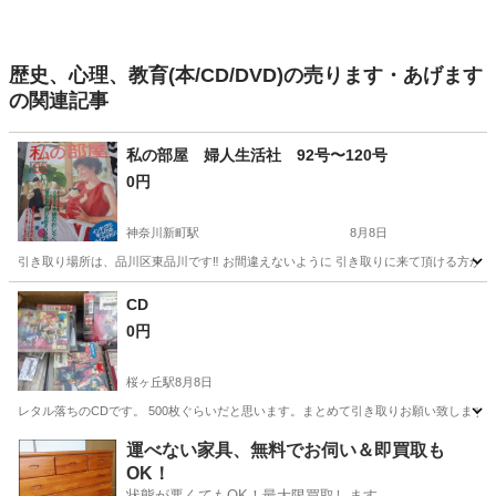
歴史、心理、教育(本/CD/DVD)の売ります・あげます
の関連記事
私の部屋 婦人生活社 92号〜120号
0円
神奈川新町駅
8月8日
引き取り場所は、品川区東品川です‼️ お間違えないように 引き取りに来て頂ける方が居ま
神奈川
横浜市
神奈川新町駅
雑誌
CD
0円
桜ヶ丘駅
8月8日
レタル落ちのCDです。 500枚ぐらいだと思います。まとめて引き取りお願い致します
神奈川
大和市
桜ヶ丘駅
CD
運べない家具、無料でお伺い＆即買取も
OK！
状態が悪くてもOK！最大限買取します