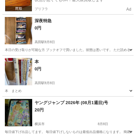
プリフラ
Ad
深夜特急
0円
高田駅
8月8日
本日の受け取りが可能な方 ブックオフで買いました。状態は悪いです。 ただ読めるの
神奈川
横浜市
高田駅
文芸
本
0円
高田駅
8月8日
本 まとめ
神奈川
横浜市
高田駅
参考書
ヤングジャンプ 2026年 (08月1週目)号
20円
横浜市
8月8日
毎日値下げ出品してます。 毎日値下げしないものは最低出品価格になります。 簡易検