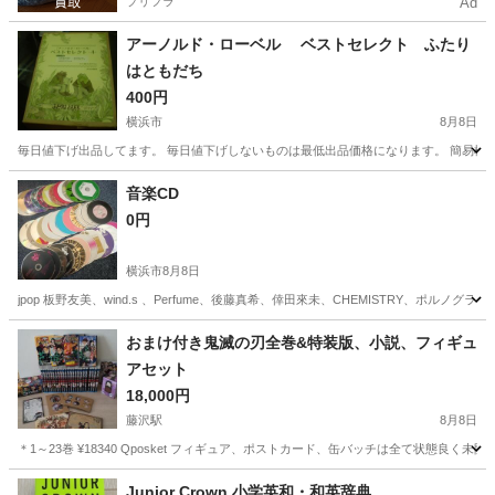
プリフラ
Ad
アーノルド・ローベル ベストセレクト ふたり
はともだち
400円
横浜市
8月8日
毎日値下げ出品してます。 毎日値下げしないものは最低出品価格になります。 簡易検
神奈川
横浜市
絵本
音楽CD
0円
横浜市
8月8日
jpop 板野友美、wind.s 、Perfume、後藤真希、倖田來未、CHEMISTRY、ポル
神奈川
横浜市
CD
おまけ付き鬼滅の刃全巻&特装版、小説、フィギュ
アセット
18,000円
藤沢駅
8月8日
＊1～23巻 ¥18340 Qposket フィギュア、ポストカード、缶バッチは全て状態良く未
神奈川
藤沢市
藤沢駅
マンガ、コミック、アニメ
鬼滅の刃
Junior Crown 小学英和・和英辞典