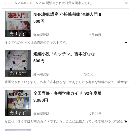
３３．５ｃｍ×２４．５ｃｍ 明治生まれの祖父が画家でした。
神奈川
鎌倉市
大船駅
その他
水彩
NHK趣味講座 小松崎邦雄 油絵入門 II
500円
売ります
湘南深沢駅
6月19日
８０年代のＮＨＫ油絵講座のテキストです。
神奈川
鎌倉市
湘南深沢駅
その他
80年代
短編小説「キッチン」吉本ばなな
500円
売ります
湘南深沢駅
7月15日
映画化されていますし、作家「吉本ばなな」のあまりにも有名な短編小説で、彼女を世
神奈川
鎌倉市
湘南深沢駅
文芸
ビンテージ
全国専修・各種学校ガイド '92年度版
3,980円
売ります
湘南深沢駅
7月24日
なにせ、３０年ほど前のガイドですから、ここに記載されている学校が今も存続してい
神奈川
鎌倉市
湘南深沢駅
参考書