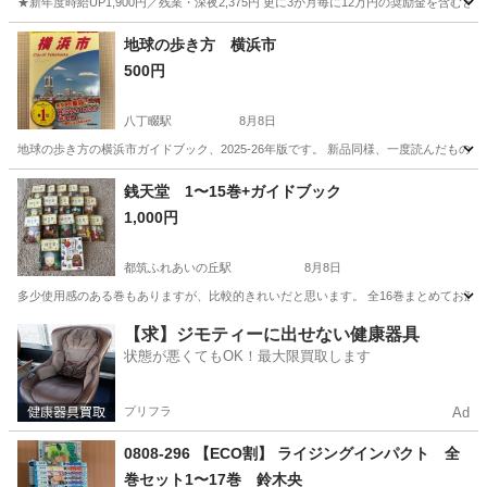
★新年度時給UP1,900円／残業・深夜2,375円 更に3か月毎に12万円の奨励金を含む
神奈川
藤沢市
その他
地球の歩き方 横浜市
500円
八丁畷駅
8月8日
地球の歩き方の横浜市ガイドブック、2025-26年版です。 新品同様、一度読んだもの
神奈川
横浜市
八丁畷駅
参考書
銭天堂 1〜15巻+ガイドブック
1,000円
都筑ふれあいの丘駅
8月8日
多少使用感のある巻もありますが、比較的きれいだと思います。 全16巻まとめてお渡
神奈川
横浜市
都筑ふれあいの丘駅
歴史、心理、教育
【求】ジモティーに出せない健康器具
状態が悪くてもOK！最大限買取します
プリフラ
Ad
0808-296 【ECO割】 ライジングインパクト 全
巻セット1〜17巻 鈴木央