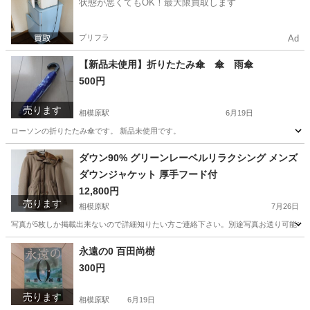
状態が悪くてもOK！最大限買取します
プリフラ
Ad
【新品未使用】折りたたみ傘 傘 雨傘
500円
売ります
相模原駅
6月19日
ローソンの折りたたみ傘です。 新品未使用です。
神奈川
相模原市
相模原駅
マリンスポーツ
新品
ダウン90% グリーンレーベルリラクシング メンズ
ダウンジャケット 厚手フード付
12,800円
売ります
相模原駅
7月26日
写真が5枚しか掲載出来ないので詳細知りたい方ご連絡下さい。別途写真お送り可能です。
神奈川
相模原市
相模原駅
コート
ダウンジャケット
永遠の0 百田尚樹
300円
売ります
相模原駅
6月19日