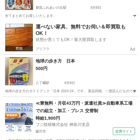
都筑ふれあいの丘駅
8月8日
全てまとめてお渡しいたします。
神奈川
横浜市
都筑ふれあいの丘駅
語学、辞書
運べない家具、無料でお伺い＆即買取も
OK！
状態が悪くてもOK！最大限買取します
プリフラ
Ad
地球の歩き方 日本
500円
八丁畷駅
8月8日
地球の歩き方のガイドブック「日本 2023-24」です。 新品同様、一度読んだものでき
神奈川
横浜市
八丁畷駅
参考書
地球の歩き方
≪寮無料・月収43万円・派遣社員≫自動車系工場
での組立・加工・プレス 交替制
時給1,900円
フジ技研株式会社 神奈川支店
藤沢市
提携サイト