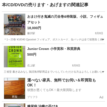
本/CD/DVDの売ります・あげますの関連記事
おまけ付き鬼滅の刃全巻&特装版、小説、フィギュ
アセット
18,000円
藤沢駅
8月8日
＊1～23巻 ¥18340 Qposket フィギュア、ポストカード、缶バッチは全て状態良く未
神奈川
藤沢市
藤沢駅
マンガ、コミック、アニメ
鬼滅の刃
Junior Crown 小学英和・和英辞典
500円
石上駅
8月8日
三省堂 書き込みなし 鵠沼海岸駅周辺までいらしていただける方はよろしくお願いします。 英語
神奈川
藤沢市
石上駅
語学、辞書
和英辞典
運べない家具、無料でお伺い＆即買取も
OK！
状態が悪くてもOK！最大限買取します
プリフラ
Ad
糖尿病 治療の手びき