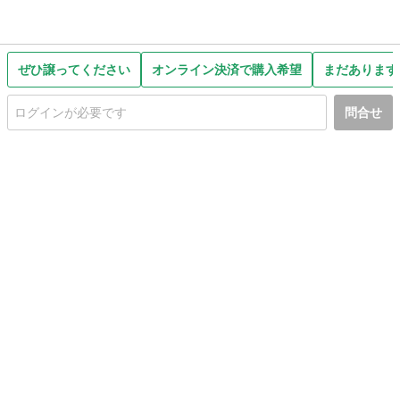
ぜひ譲ってください
オンライン決済で購入希望
まだあります
問合せ
初めての方へ
利用規約
プライバシーポリシー
プライバシー・ステートメント
健全化に資する運用方針
お問い合わせ
運営会社
サイトマップ
ご利用ガイド
フリーワードで探す
PC版で表示
都道府県選択
特定商取引法の表示
利用者情報の外部送信について