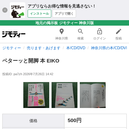
アプリならお得な情報を見逃さない！
インストール
アプリで開く
地元の掲示板 ジモティー 神奈川版
神奈川県
検索
ログイン
投稿
ジモティー
売ります・あげます
本/CD/DVD
神奈川県の本/CD/DVD
ベターッと開脚 本 EIKO
投稿ID: pa7zh
2026年7月26日 14:42
500円
価格