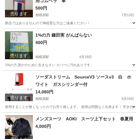
用ゴムヘラ 車
500円
売ります
相模原駅
7月13日
新品ではありませんので神経質な方はご遠慮ください！
神奈川
相模原市
相模原駅
その他
新品
1%の力 鎌田実 がんばらない
400円
売ります
相模原駅
6月19日
1%の力 誰かのために生きなさい カバーに汚れありです。
神奈川
相模原市
相模原駅
本/CD/DVD
ソーダストリーム SourceV3 ソースv3 白 ホ
ワイト ガスシリンダー付
14,080円
売ります
相模原駅
6月19日
使用することが無くなったのでお売り致します。 使用は問題なく出来ます！ 空きのボン
神奈川
相模原市
相模原駅
キッチン家電
ソーダストリーム
メンズスーツ AOKI スーツ上下セット 春夏用
4,000円