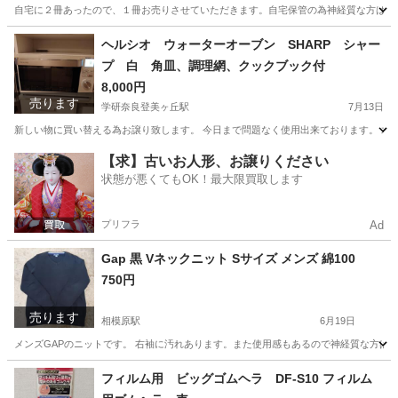
自宅に２冊あったので、１冊お売りさせていただきます。自宅保管の為神経質な方はご
神奈川
相模原市
相模原駅
本/CD/DVD
永遠の0
ヘルシオ ウォーターオーブン SHARP シャー
プ 白 角皿、調理網、クックブック付
8,000円
売ります
学研奈良登美ヶ丘駅
7月13日
新しい物に買い替える為お譲り致します。 今日まで問題なく使用出来ております。 水タン
神奈川
相模原市
学研奈良登美ヶ丘駅
キッチン家電
【求】古いお人形、お譲りください
状態が悪くてもOK！最大限買取します
ヘルシオ
プリフラ
Ad
Gap 黒 Vネックニット Sサイズ メンズ 綿100
750円
売ります
相模原駅
6月19日
メンズGAPのニットです。 右袖に汚れあります。また使用感もあるので神経質な方はご遠慮ください
神奈川
相模原市
相模原駅
ニット
ブランド
フィルム用 ビッグゴムヘラ DF-S10 フィルム