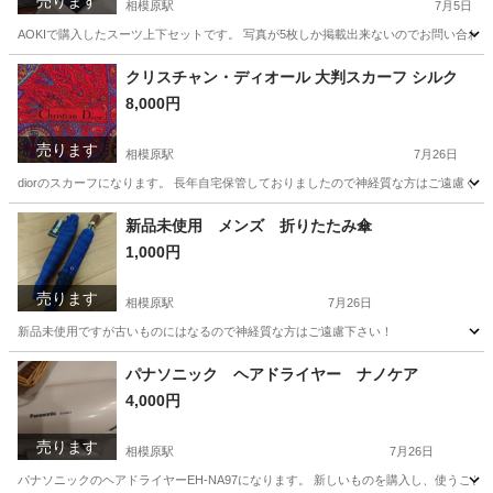
売ります
相模原駅
7月5日
AOKIで購入したスーツ上下セットです。 写真が5枚しか掲載出来ないのでお問い合わせ
神奈川
相模原市
相模原駅
スーツ
AOKI
クリスチャン・ディオール 大判スカーフ シルク
8,000円
売ります
相模原駅
7月26日
diorのスカーフになります。 長年自宅保管しておりましたので神経質な方はご遠慮くだ
神奈川
相模原市
相模原駅
服/ファッション
新品未使用 メンズ 折りたたみ傘
1,000円
売ります
相模原駅
7月26日
新品未使用ですが古いものにはなるので神経質な方はご遠慮下さい！
神奈川
相模原市
相模原駅
小物
新品
パナソニック ヘアドライヤー ナノケア
4,000円
売ります
相模原駅
7月26日
パナソニックのヘアドライヤーEH-NA97になります。 新しいものを購入し、使うこ