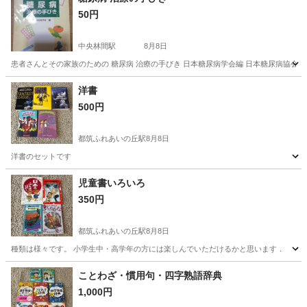
50円
中央林間駅
8月8日
患者さんとその家族のための 糖尿病 治療の手びき 日本糖尿病学会編 日本糖尿病協会・
神奈川
大和市
中央林間駅
医学、薬学、看護
日本
洋書
500円
都筑ふれあいの丘駅
8月8日
洋書のセットです
神奈川
横浜市
都筑ふれあいの丘駅
語学、辞書
児童書いろいろ
350円
都筑ふれあいの丘駅
8月8日
種類は様々です。 小学生中・高学年の方には楽しんでいただけるかと思います．
神奈川
横浜市
都筑ふれあいの丘駅
歴史、心理、教育
ことわざ・慣用句・四字熟語辞典
1,000円