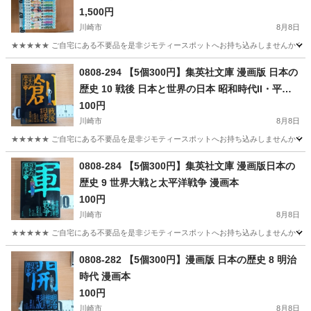
1,500円
川崎市
8月8日
★★★★★ ご自宅にある不要品を是非ジモティースポットへお持ち込みしませんか？ 家
神奈川
川崎市
マンガ、コミック、アニメ
現地
0808-294 【5個300円】集英社文庫 漫画版 日本の
歴史 10 戦後 日本と世界の日本 昭和時代II・平成
時代 漫画本
100円
川崎市
8月8日
★★★★★ ご自宅にある不要品を是非ジモティースポットへお持ち込みしませんか？ 家
神奈川
川崎市
マンガ、コミック、アニメ
日本
0808-284 【5個300円】集英社文庫 漫画版日本の
歴史 9 世界大戦と太平洋戦争 漫画本
100円
川崎市
8月8日
★★★★★ ご自宅にある不要品を是非ジモティースポットへお持ち込みしませんか？ 家
神奈川
川崎市
マンガ、コミック、アニメ
日本の歴史
0808-282 【5個300円】漫画版 日本の歴史 8 明治
時代 漫画本
100円
川崎市
8月8日