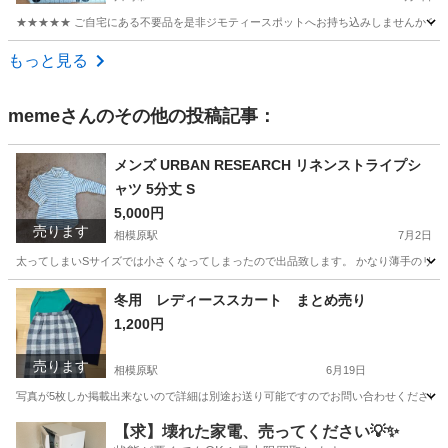
★★★★★ ご自宅にある不要品を是非ジモティースポットへお持ち込みしませんか？ 家
神奈川
川崎市
マンガ、コミック、アニメ
日本の歴史
もっと見る
meme
さんのその他の投稿記事：
メンズ URBAN RESEARCH リネンストライプシ
ャツ 5分丈 S
5,000円
売ります
相模原駅
7月2日
太ってしまいSサイズでは小さくなってしまったので出品致します。 かなり薄手のリネ
神奈川
相模原市
相模原駅
シャツ
冬用 レディーススカート まとめ売り
1,200円
売ります
相模原駅
6月19日
写真が5枚しか掲載出来ないので詳細は別途お送り可能ですのでお問い合わせください
神奈川
相模原市
相模原駅
スカート
【求】壊れた家電、売ってください💡✨