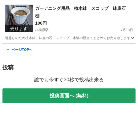
神奈川
相模原市
相模原駅
美容家電
ヘアドライヤー
ガーデニング用品 植木鉢 スコップ 鉢底石
棚
100円
売ります
相模原駅
7月13日
引越しのため植木鉢、鉢底の石、スコップ、木製の棚全てまとめてお売り致します。 
神奈川
相模原市
相模原駅
家庭用品
スコップ
ページTOPへ
投稿
誰でも今すぐ30秒で投稿出来る
投稿画面へ (無料)