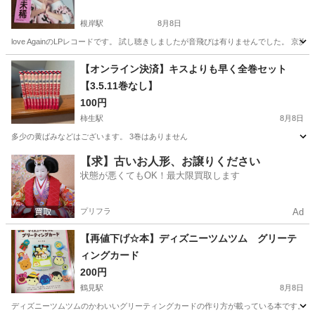
根岸駅
8月8日
love AgainのLPレコードです。 試し聴きしましたが音飛びは有りませんでした
神奈川
横浜市
根岸駅
その他
LPレコード
【オンライン決済】キスよりも早く全巻セット
【3.5.11巻なし】
100円
柿生駅
8月8日
多少の黄ばみなどはございます。 3巻はありません
神奈川
川崎市
柿生駅
マンガ、コミック、アニメ
【求】古いお人形、お譲りください
状態が悪くてもOK！最大限買取します
プリフラ
Ad
【再値下げ☆本】ディズニーツムツム グリーテ
ィングカード
200円
鶴見駅
8月8日
ディズニーツムツムのかわいいグリーティングカードの作り方が載っている本です。 眺め