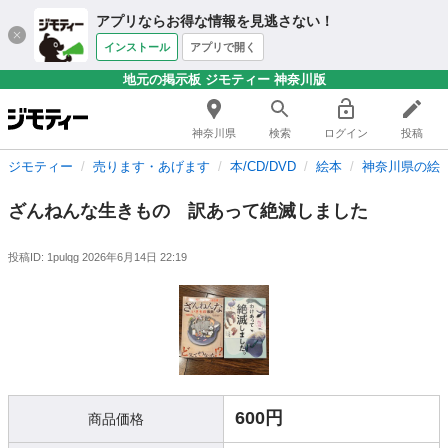
アプリならお得な情報を見逃さない！
インストール
アプリで開く
地元の掲示板 ジモティー 神奈川版
神奈川県
検索
ログイン
投稿
ジモティー
売ります・あげます
本/CD/DVD
絵本
神奈川県の絵
ざんねんな生きもの 訳あって絶滅しました
投稿ID: 1pulqg
2026年6月14日 22:19
600円
商品価格