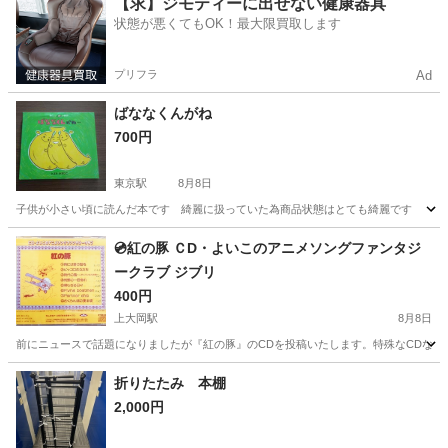
【求】ジモティーに出せない健康器具
状態が悪くてもOK！最大限買取します
プリフラ
Ad
ばななくんがね
700円
東京駅
8月8日
子供が小さい頃に読んだ本です 綺麗に扱っていた為商品状態はとても綺麗です
神奈川
横浜市
東京駅
絵本
💿紅の豚 ＣD・よいこのアニメソングファンタジ
ークラブ ジブリ
400円
上大岡駅
8月8日
前にニュースで話題になりましたが『紅の豚』のCDを投稿いたします。特殊なCDなので
神奈川
横浜市
上大岡駅
CD
アニメソング
折りたたみ 本棚
2,000円