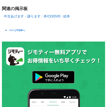
関連の掲示板
中古あげます・譲ります
本/CD/DVD
絵本
ページTOPへ