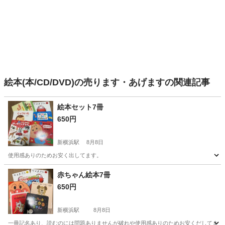
絵本(本/CD/DVD)の売ります・あげますの関連記事
絵本セット7冊
650円
新横浜駅
8月8日
使用感ありのためお安く出してます。
神奈川
横浜市
新横浜駅
絵本
セット
赤ちゃん絵本7冊
650円
新横浜駅
8月8日
一冊記名あり、読むのには問題ありませんが破れや使用感ありのためお安くだしてます