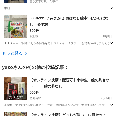
三ツ沢下町駅
8月8日
本棚
神奈川
横浜市
三ツ沢下町駅
その他
0808-395 よみきかせ おはなし絵本3 むかしばな
し・名作20
300円
横浜市
8月8日
★★★★★ ご自宅にある不要品を是非ジモティースポットへお持ち込みしませんか？ 家
神奈川
横浜市
絵本
現地
もっと見る
yuko
さんのその他の投稿記事：
【オンライン決済・配送可】小学生 絵の具セッ
ト 絵の具なし
500円
売ります
能見台駅
6月14日
小学校で必要になる絵の具セットです。 絵の具はないのでご用意お願いします。
神奈川
横浜市
能見台駅
キッズ用品
【オンライン決済】どっちが強い 12冊セット