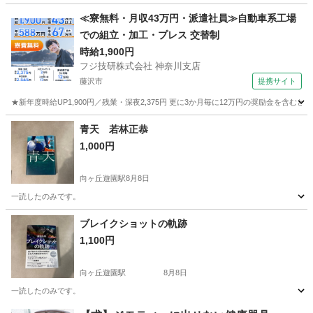
神奈川
横浜市
鶴見駅
本/CD/DVD
譲り
≪寮無料・月収43万円・派遣社員≫自動車系工場
での組立・加工・プレス 交替制
時給1,900円
フジ技研株式会社 神奈川支店
藤沢市
提携サイト
★新年度時給UP1,900円／残業・深夜2,375円 更に3か月毎に12万円の奨励金を含む
神奈川
藤沢市
その他
青天 若林正恭
1,000円
向ヶ丘遊園駅
8月8日
一読したのみです。
神奈川
川崎市
向ヶ丘遊園駅
文芸
ブレイクショットの軌跡
1,100円
向ヶ丘遊園駅
8月8日
一読したのみです。
神奈川
川崎市
向ヶ丘遊園駅
文芸