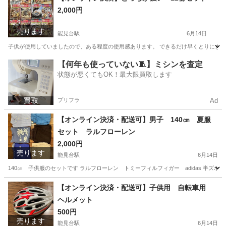
2,000円
売ります
能見台駅
6月14日
子供が使用していましたので、ある程度の使用感あります。 できるだけ早くとりにきて
神奈川
横浜市
能見台駅
マンガ、コミック、アニメ
【何年も使っていない🧵】ミシンを査定
状態が悪くてもOK！最大限買取します
プリフラ
Ad
【オンライン決済・配送可】男子 140㎝ 夏服
セット ラルフローレン
2,000円
売ります
能見台駅
6月14日
140㎝ 子供服のセットです ラルフローレン トミーフィルフィガー adidas 半ズボ
神奈川
横浜市
能見台駅
キッズ用品
【オンライン決済・配送可】子供用 自転車用
ヘルメット
500円
売ります
能見台駅
6月14日