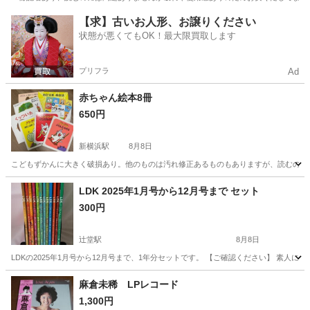
神奈川
横浜市
新横浜駅
絵本
ありません
【求】古いお人形、お譲りください
状態が悪くてもOK！最大限買取します
プリフラ
Ad
赤ちゃん絵本8冊
650円
新横浜駅
8月8日
こどもずかんに大きく破損あり。他のものは汚れ修正あるものもありますが、読むのに
神奈川
横浜市
新横浜駅
絵本
ずかん
LDK 2025年1月号から12月号まで セット
300円
辻堂駅
8月8日
LDKの2025年1月号から12月号まで、1年分セットです。 【ご確認ください】 素人
神奈川
藤沢市
辻堂駅
雑誌
麻倉未稀 LPレコード
1,300円