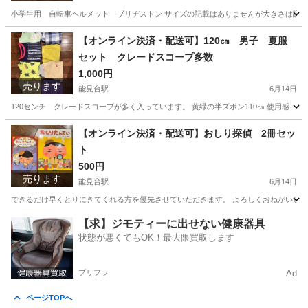
小学生用 自転車ヘルメット ブリヂストン サイズの記載はありませんが大きさは調
神奈川
横浜市
能見台駅
キッズ用品
ヘルメット
【オンライン決済・配送可】120㎝ 男子 夏服
セット クレードスコープ多数
1,000円
売ります
能見台駅
6月14日
120センチ クレードスコープが多く入っています。 黄緑の半ズボン110㎝ 使用感
神奈川
横浜市
能見台駅
キッズ用品
【オンライン決済・配送可】おしり探偵 2冊セッ
ト
500円
売ります
能見台駅
6月14日
できるだけ早くとりにきてくれる方を優先させていただきます。 よろしくおねがいし
神奈川
横浜市
能見台駅
パズル
セット
【求】ジモティーに出せない健康器具
状態が悪くてもOK！最大限買取します
プリフラ
Ad
ページTOPへ