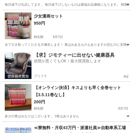
毎日値下げ出品してます。 毎日値下げしないものは最低出品価格になります。 簡易検
神奈川
横浜市
絵本
くまの子ウーフ
少女漫画セット
950円
柿生駅
8月7日
全て引き取ってくださる方優先します！ 黄ばみあるものもありますが読むのに支障はあ
神奈川
川崎市
柿生駅
マンガ、コミック、アニメ
【求】ジモティーに出せない健康器具
状態が悪くてもOK！最大限買取します
プリフラ
Ad
【オンライン決済】キスよりも早く全巻セット
【3.5.11巻なし】
200円
柿生駅
8月7日
多少の黄ばみなどはございます。 3巻はありません
神奈川
川崎市
柿生駅
マンガ、コミック、アニメ
≪寮無料・月収43万円・派遣社員≫自動車系工場