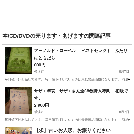
本/CD/DVDの売ります・あげますの関連記事
アーノルド・ローベル ベストセレクト ふたり
はともだち
600円
横浜市
8月7日
毎日値下げ出品してます。 毎日値下げしないものは最低出品価格になります。 簡易検
神奈川
横浜市
絵本
サザエ年表 サザエさん全68巻購入特典 初版で
す。
2,800円
横浜市
8月7日
毎日値下げ出品してます。 毎日値下げしないものは最低出品価格になります。 簡易検
神奈川
横浜市
マンガ、コミック、アニメ
【求】古いお人形、お譲りください