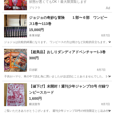
状態が悪くてもOK！最大限買取します
プリフラ
Ad
ジョジョの奇妙な冒険 １部〜６部 ワンピー
ス1巻〜113巻
15,000円
本厚木駅
8月7日
ジョジョは比較的綺麗になります。 ワンピースの方は焼けなど比較的目立ちます。 写
神奈川
厚木市
本厚木駅
マンガ、コミック、アニメ
【超美品】おしりダンディアドベンチャー1-3巻
300円
ジョジョの奇妙な冒険
日吉駅
8月7日
子供がハマり、車の中で読む為に買いましたがほぼ読むことありませんでした。 1-3巻
神奈川
横浜市
日吉駅
マンガ、コミック、アニメ
【値下げ】未開封！週刊少年ジャンプ33号 付録ワ
ンピースカード
1,600円
横須賀市
8月7日
ご覧いただきありがとうございます。 週刊少年ジャンプ33号の特別限定とじ込み付録 ワン