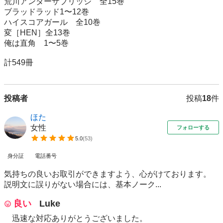
荒川アンダーザブリッジ　全15巻

ブラッドラッド1〜12巻

ハイスコアガール　全10巻

変［HEN］全13巻

俺は直角　1〜5巻

計549冊
投稿者
投稿
18
件
ほた
女性
フォローする
5.0
(
53
)
身分証
電話番号
気持ちの良いお取引ができますよう、心がけております。
説明文に誤りがない場合には、基本ノーク...
良い
Luke
迅速な対応ありがとうございました。