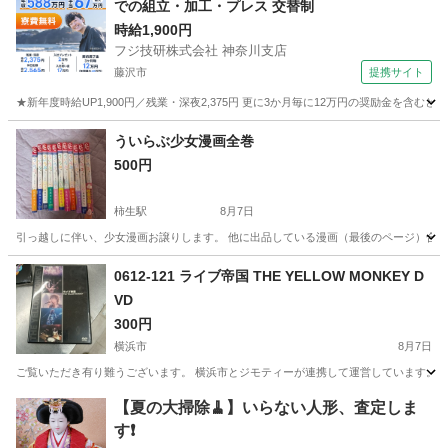
での組立・加工・プレス 交替制
時給1,900円
フジ技研株式会社 神奈川支店
藤沢市
提携サイト
★新年度時給UP1,900円／残業・深夜2,375円 更に3か月毎に12万円の奨励金を含む
神奈川
藤沢市
その他
ういらぶ少女漫画全巻
500円
柿生駅
8月7日
引っ越しに伴い、少女漫画お譲りします。 他に出品している漫画（最後のページ）合
神奈川
川崎市
柿生駅
マンガ、コミック、アニメ
0612-121 ライブ帝国 THE YELLOW MONKEY D
VD
300円
横浜市
8月7日
ご覧いただき有り難うございます。 横浜市とジモティーが連携して運営しています。 粗
神奈川
横浜市
DVD/ブルーレイ
リユース
【夏の大掃除🧹】いらない人形、査定しま
す❗️