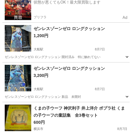
状態が悪くてもOK！最大限買取します
プリフラ
Ad
ゼンレスゾーンゼロ ロングクッション
1,200円
大船駅
8月7日
ゼンレスゾーンゼロ ロングクッション 開封済み 特に触れてない
神奈川
鎌倉市
大船駅
マンガ、コミック、アニメ
ゼンレスゾーンゼロ ロングクッション
3,200円
大船駅
8月7日
ゼンレスゾーンゼロ ロングクッション 新品 未開封
神奈川
鎌倉市
大船駅
マンガ、コミック、アニメ
新品
くまの子ウーフ 神沢利子 井上洋介 ポプラ社 くま
の子ウーフの童話集 全3巻セット
600円
横浜市
8月7日