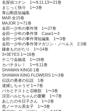
名探偵コナン　1〜9.11.13〜21巻

まじっく快斗　1〜3巻

青山剛昌短編集

MAR 全15巻

MAJOR 1〜71巻

金田一少年の事件簿　1〜27巻

金田一少年の事件簿　Case1〜3

金田一少年の事件簿短編集　1〜3巻

金田一少年の事件簿マガジン・ノベルス　2.3巻

鎌倉ものがたり　1〜14巻

3×3EYES 1〜16巻

ナニワ金融道　1〜19巻

カバチタレ！　1〜9.11巻

SHAMAN KING0 1巻

SHAMAN KING FLOWERS 1〜3巻

伝説の勇者の伝説　1巻

逮捕しちゃうぞ 1〜7巻

バカとテストと召喚獣　1〜3巻

涼宮ハルヒちゃんの憂鬱　1〜7巻

あしたの今日子さん　1〜2巻

危ノーマル系女子　1〜3巻
