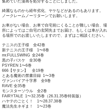
集めていた漫画を処分することにしました。

綺麗なものから経年劣化、ヤケなどがあるのもあります。

ノークレームノーリターンでお願いします。

お車がない場合、お車で自宅前にくることが難しい場合、場
所によってはご自宅の玄関先までお届け、もしくは車が入れ
る場所でのお渡しいたしますので、まずはご相談ください。

テニスの王子様　全42巻

新テニスの王子様　1〜8巻

mr.FULLSWING  全24巻

黒の子バスケ　全30巻

PSYREN 1〜6巻

666【サタン】　全19巻

とある魔術の禁書目録  1〜3巻

ヴァンパイア十字界　全9巻

RAVE 全35巻

モンスターソウル　全2巻

FAIRYTALE  1〜32.35巻（26.31.35巻特装版）

ハヤテのごとく！　1〜28.37.38巻

魔法先生ネギま！　1〜23巻
