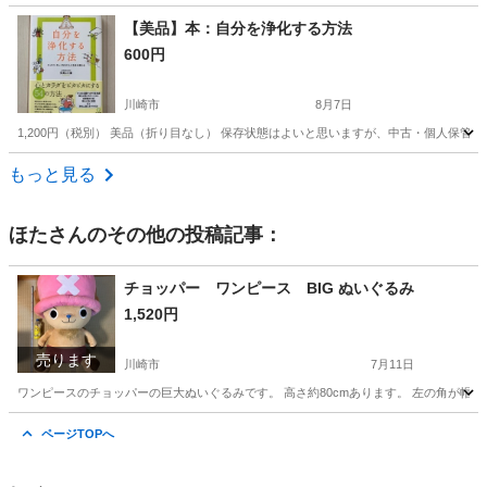
神奈川
横須賀市
本/CD/DVD
【美品】本：自分を浄化する方法
600円
川崎市
8月7日
1,200円（税別） 美品（折り目なし） 保存状態はよいと思いますが、中古・個人
神奈川
川崎市
その他
個人
もっと見る
ほた
さんのその他の投稿記事：
チョッパー ワンピース BIG ぬいぐるみ
1,520円
売ります
川崎市
7月11日
ワンピースのチョッパーの巨大ぬいぐるみです。 高さ約80cmあります。 左の角が帽
神奈川
川崎市
おもちゃ
ページTOPへ