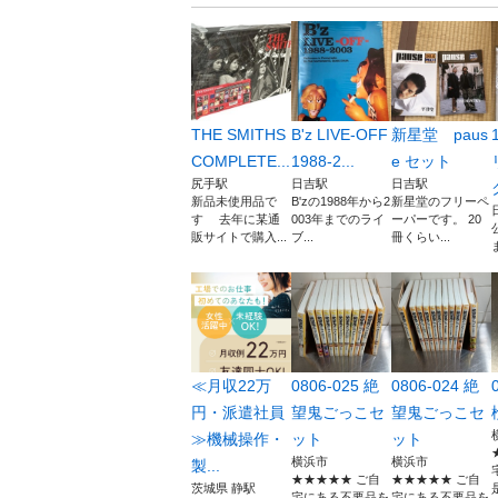
THE SMITHS
B'z LIVE-OFF
新星堂 paus
COMPLETE...
1988-2...
e セット
尻手駅
日吉駅
日吉駅
新品未使用品で
B'zの1988年から2
新星堂のフリーペ
す 去年に某通
003年までのライ
ーパーです。 20
販サイトで購入...
ブ...
冊くらい...
≪月収22万
0806-025 絶
0806-024 絶
円・派遣社員
望鬼ごっこセ
望鬼ごっこセ
≫機械操作・
ット
ット
横浜市
横浜市
製...
★★★★★ ご自
★★★★★ ご自
茨城県 静駅
宅にある不要品を
宅にある不要品を