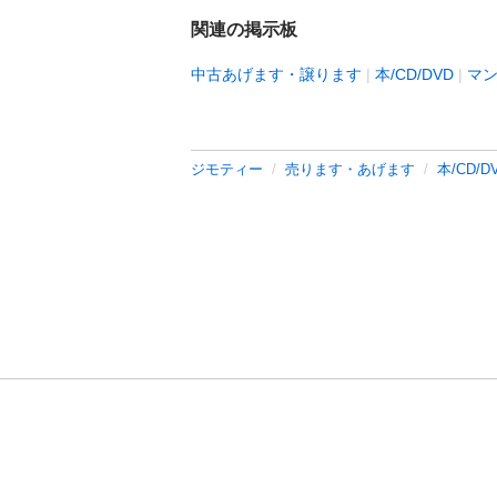
関連の掲示板
中古あげます・譲ります
本/CD/DVD
マ
ジモティー
売ります・あげます
本/CD/D
利用規約
プライ
運営会社
サイトマッ