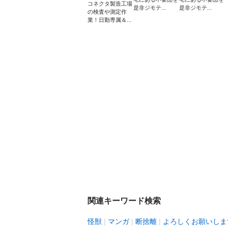
コネクタ製造工場
是非ジモテ...
是非ジモテ...
の検査や測定作
業！日勤専属＆...
関連キーワード検索
怪獣
マンガ
断捨離
よろしくお願いしま