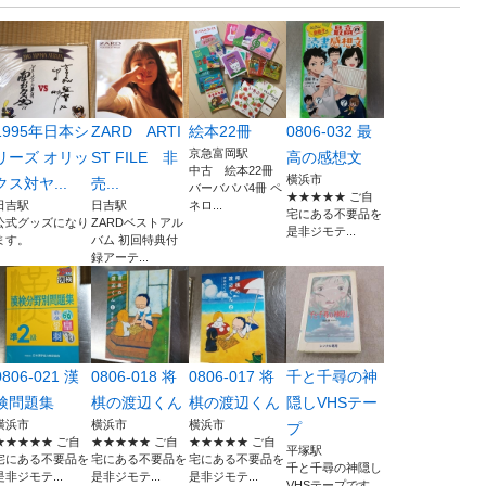
1995年日本シ
ZARD ARTI
絵本22冊
0806-032 最
京急富岡駅
リーズ オリッ
ST FILE 非
高の感想文
中古 絵本22冊
横浜市
クス対ヤ...
売...
バーバパパ4冊 ペ
★★★★★ ご自
日吉駅
日吉駅
ネロ...
宅にある不要品を
公式グッズになり
ZARDベストアル
是非ジモテ...
ます。
バム 初回特典付
録アーテ...
0806-021 漢
0806-018 将
0806-017 将
千と千尋の神
検問題集
棋の渡辺くん
棋の渡辺くん
隠しVHSテー
横浜市
横浜市
横浜市
プ
★★★★★ ご自
★★★★★ ご自
★★★★★ ご自
平塚駅
宅にある不要品を
宅にある不要品を
宅にある不要品を
千と千尋の神隠し
是非ジモテ...
是非ジモテ...
是非ジモテ...
VHSテープです。