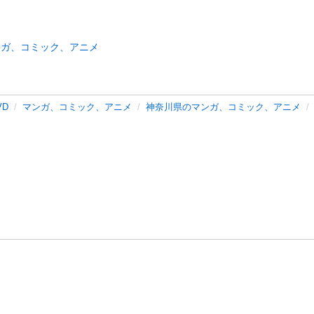
ンガ、コミック、アニメ
VD
マンガ、コミック、アニメ
神奈川県のマンガ、コミック、アニメ
バシーポリシー
プライバシー・ステートメント
健全化に資する運用
プ
ご利用ガイド
フリーワードで探す
特定商取引法の表示
利用