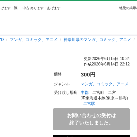
マンガ (りん) 二宮のマンガ、コミック、アニメの中古あげます・譲ります｜ジモティーで不用品の処分
中古
売ります・あげます
地元の掲示
VD
マンガ、コミック、アニメ
神奈川県のマンガ、コミック、アニメ
更新
2026年6月15日 10:34
作成
2026年6月14日 22:12
価格
300円
ジャンル
マンガ、コミック、アニメ
受け渡し場所
中郡
 - 二宮町
 - 二宮
JR東海道本線(東京～熱海) 
- 
二宮駅
お問い合わせの受付は
終了いたしました。