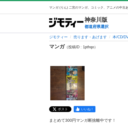
神奈川
版
都道府県選択
ジモティー
売ります・あげます
本/CD/D
マンガ
（投稿ID : 1pthqo）
ポスト
いいね！