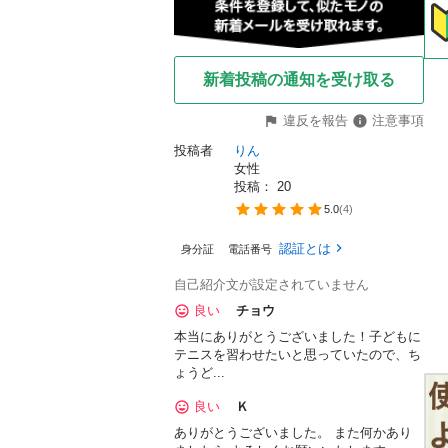
新着投稿の通知を受け取る
違反を報告
注意事項
投稿者
りん
女性
投稿： 
20
5.0
(
4
)
認証とは
身分証
電話番号
自己紹介文が設定されていません
良い
チョウ
本当にありがとうございました！子どもに
テニスを習わせたいと思っていたので、ち
ょうど...
良い
Ｋ
ありがとうございました。 また何かあり