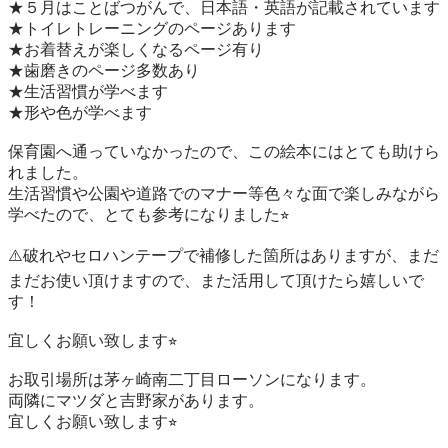
★５月はことばつがんで、日本語・英語が記載されています

★トイレトレーニングのページあります

★お着替えが楽しくなるページ有り

★歯磨きのページ多数あり

★生活習慣が学べます

★形や色が学べます

保育園へ通っていなかったので、この絵本にはとても助けら
れました。

生活習慣や公園や道路でのマナー等色々な面で楽しみながら
学べたので、とても参考になりました⭐︎

⚠️破れやセロハンテープで補修した箇所はありますが、まだ
まだお使い頂けますので、また活用して頂けたら嬉しいで
す！

宜しくお願い致します⭐︎

お取引場所は茅ヶ崎南二丁目ローソンになります。

両隣にマツダと吉野家があります。

宜しくお願い致します⭐︎
