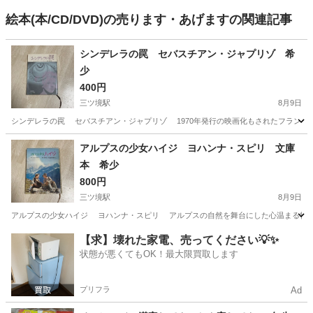
絵本(本/CD/DVD)の売ります・あげますの関連記事
シンデレラの罠 セバスチアン・ジャプリゾ 希
少
400円
三ツ境駅
8月9日
シンデレラの罠 セバスチアン・ジャプリゾ 1970年発行の映画化もされたフランスの
神奈川
横浜市
三ツ境駅
本/CD/DVD
シンデレラ
アルプスの少女ハイジ ヨハンナ・スピリ 文庫
本 希少
800円
三ツ境駅
8月9日
アルプスの少女ハイジ ヨハンナ・スピリ アルプスの自然を舞台にした心温まる物語。 状
神奈川
横浜市
三ツ境駅
本/CD/DVD
文庫本
【求】壊れた家電、売ってください💡✨
状態が悪くてもOK！最大限買取します
プリフラ
Ad