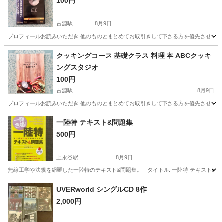
100円
古淵駅
8月9日
プロフィールお読みいただき 他のものとまとめてお取引きして下さる方を優先させて
神奈川
相模原市
古淵駅
DVD/ブルーレイ
クッキングコース 基礎クラス 料理 本 ABCクッキ
ングスタジオ
100円
古淵駅
8月9日
プロフィールお読みいただき 他のものとまとめてお取引きして下さる方を優先させて
神奈川
相模原市
古淵駅
その他
一陸特 テキスト&問題集
500円
上永谷駅
8月9日
無線工学や法規を網羅した一陸特のテキスト&問題集。 - タイトル: 一陸特 テキスト&問題集 - 著者: 町田
神奈川
横浜市
上永谷駅
参考書
問題集
UVERworld シングルCD 8作
2,000円