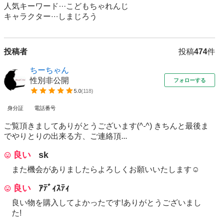
人気キーワード···こどもちゃれんじ

キャラクター···しまじろう
投稿者
投稿
474
件
ちーちゃん
性別非公開
フォローする
5.0
(
118
)
身分証
電話番号
ご覧頂きましてありがとうございます(^-^) きちんと最後ま
でやりとりの出来る方、ご連絡頂...
良い
sk
また機会がありましたらよろしくお願いいたします☺️
良い
ｱﾃﾞｨｽﾃｨ
良い物を購入してよかったです!ありがとうございまし
た!