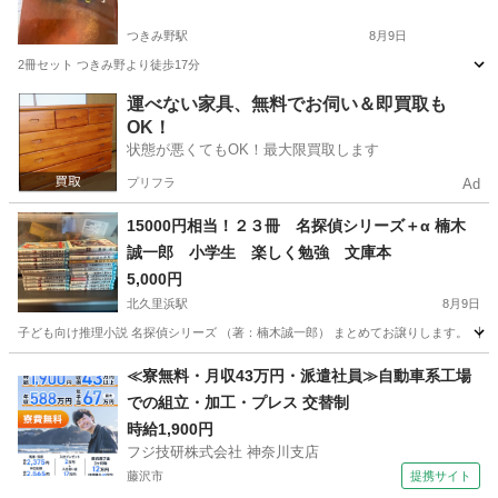
つきみ野駅
8月9日
2冊セット つきみ野より徒歩17分
神奈川
大和市
つきみ野駅
文芸
セット
運べない家具、無料でお伺い＆即買取も
OK！
状態が悪くてもOK！最大限買取します
プリフラ
Ad
15000円相当！２３冊 名探偵シリーズ＋α 楠木
誠一郎 小学生 楽しく勉強 文庫本
5,000円
北久里浜駅
8月9日
子ども向け推理小説 名探偵シリーズ （著：楠木誠一郎） まとめてお譲りします。 【内
神奈川
横須賀市
北久里浜駅
文芸
小学生
≪寮無料・月収43万円・派遣社員≫自動車系工場
での組立・加工・プレス 交替制
時給1,900円
フジ技研株式会社 神奈川支店
藤沢市
提携サイト