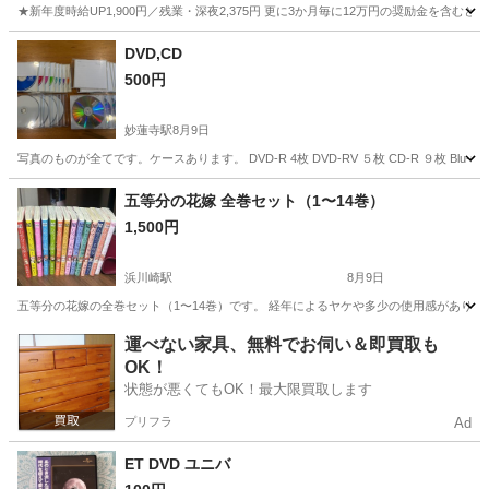
★新年度時給UP1,900円／残業・深夜2,375円 更に3か月毎に12万円の奨励金を含む
神奈川
藤沢市
その他
DVD,CD
500円
妙蓮寺駅
8月9日
写真のものが全てです。ケースあります。 DVD-R 4枚 DVD-RV ５枚 CD-R ９枚 B
神奈川
横浜市
妙蓮寺駅
DVD/ブルーレイ
五等分の花嫁 全巻セット（1〜14巻）
1,500円
浜川崎駅
8月9日
五等分の花嫁の全巻セット（1〜14巻）です。 経年によるヤケや多少の使用感があります
神奈川
川崎市
浜川崎駅
マンガ、コミック、アニメ
セット
運べない家具、無料でお伺い＆即買取も
OK！
状態が悪くてもOK！最大限買取します
プリフラ
Ad
ET DVD ユニバ