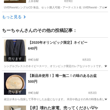
上永谷駅
8月9日
UVERworldシングルCD 単品、セット購入可能 - アーティスト名: UVERworld - アルバムタイトル: F
神奈川
横浜市
上永谷駅
CD
UVERworld
もっと見る
ちーちゃん
さんのその他の投稿記事：
【2020年オリンピック限定】ネイビー
640円
売ります
仲町台駅
8月2日
シングルブレストのネイビースーツ、オリンピック限定のレアなジャケットです。 青色の裏
神奈川
横浜市
仲町台駅
ジャケット
オリンピック
【新品未使用！】唯一無二！の味のあるお盆
500円
売ります
仲町台駅
8月2日
叔父が木から伐採して手作りしたお盆になります。 木目や色はその木の特徴を表している
神奈川
横浜市
仲町台駅
生活雑貨
お盆
【求】壊れた家電、売ってください💡✨