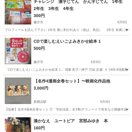
チャレンジ 漢字じてん かん字じてん 1年生
2年生 3年生 4年生
300円
藤沢市
8月9日
プロフィールを読んで下さい 1年生 裏に剥がれあり（他は、美品） 2年生 表裏に折れな
神奈川
藤沢市
語学、辞書
4年生
CDで楽しむえいごよみきかせ絵本 1
500円
藤沢市
8月9日
「CDで楽しむえいごよみきかせ絵本 1」 鴻巣 彩子 / 神戸 万知 定価: ￥ 1400 #鴻
神奈川
藤沢市
絵本
汚れ
【名作4漫画全巻セット】〜映画化作品他
3,000円
新横浜駅
8月9日
【急募】名作4漫画全巻セット ①「学糾法廷」全3巻(デスノートで有名な小畑健作品) ②「
神奈川
横浜市
新横浜駅
マンガ、コミック、アニメ
漫画
湊かなえ ユートピア 宮部みゆき 本
160円