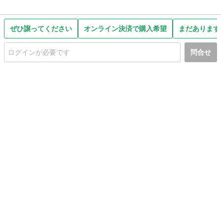
ぜひ譲ってください
オンライン決済で購入希望
まだあります
問合せ
初めての方へ
利用規約
プライバシーポリシー
プライバシー・ステートメント
健全化に資する運用方針
お問い合わせ
運営会社
サイトマップ
ご利用ガイド
フリーワードで探す
PC版で表示
都道府県選択
特定商取引法の表示
利用者情報の外部送信について