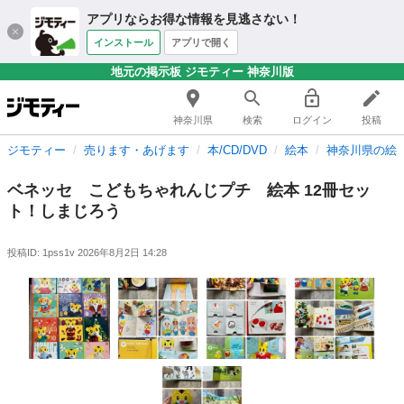
アプリならお得な情報を見逃さない！
インストール
アプリで開く
地元の掲示板 ジモティー 神奈川版
神奈川県
検索
ログイン
投稿
ジモティー
売ります・あげます
本/CD/DVD
絵本
神奈川県の絵
ベネッセ こどもちゃれんじプチ 絵本 12冊セッ
ト！しまじろう
投稿ID: 1pss1v
2026年8月2日 14:28