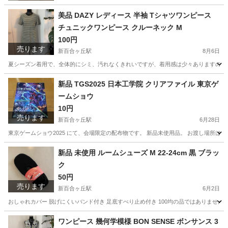
美品 DAZY レディース 半袖 Tシャツワンピース
チュニックワンピース クルーネック M
100円
売ります
新百合ヶ丘駅
8月6日
夏シーズン着用で、全体的にシミ、汚れなくきれいですが、着用感は少々ありますのでお気
神奈川
川崎市
新百合ヶ丘駅
ワンピース
スパッツ
新品 TGS2025 日本工学院 クリアファイル 東京ゲ
ームショウ
10円
売ります
新百合ヶ丘駅
6月28日
東京ゲームショウ2025 にて、会場限定の配布物です。 新品未使用品。 お渡し場所は
神奈川
川崎市
新百合ヶ丘駅
生活雑貨
TGS
新品 未使用 ルームシューズ M 22-24cm 黒 ブラッ
ク
50円
売ります
新百合ヶ丘駅
6月2日
おしゃれカバー 脱げにくいバンド付き 足底すべり止め付き 100均の品ではありませ
神奈川
川崎市
新百合ヶ丘駅
小物
ルームシューズ
ワンピース 幾何学模様 BON SENSE ボンサンス 3