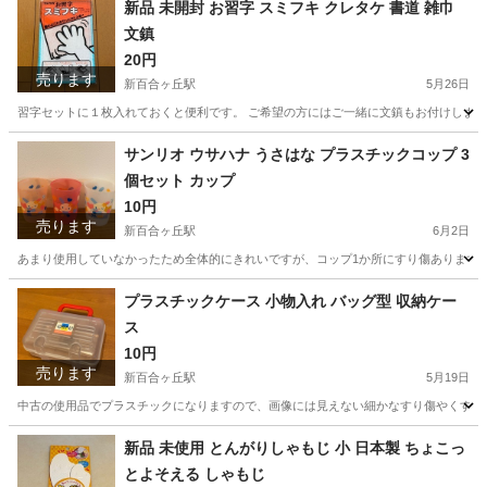
新品 未開封 お習字 スミフキ クレタケ 書道 雑巾
文鎮
20円
売ります
新百合ヶ丘駅
5月26日
習字セットに１枚入れておくと便利です。 ご希望の方にはご一緒に文鎮もお付けします。 
神奈川
川崎市
新百合ヶ丘駅
子供用品
習字
サンリオ ウサハナ うさはな プラスチックコップ 3
個セット カップ
10円
売ります
新百合ヶ丘駅
6月2日
あまり使用していなかったため全体的にきれいですが、コップ1か所にすり傷あります（画
神奈川
川崎市
新百合ヶ丘駅
ベビー用品
ウサハナ
プラスチックケース 小物入れ バッグ型 収納ケー
ス
10円
売ります
新百合ヶ丘駅
5月19日
中古の使用品でプラスチックになりますので、画像には見えない細かなすり傷やくすみがあ
神奈川
川崎市
新百合ヶ丘駅
生活雑貨
ケース
新品 未使用 とんがりしゃもじ 小 日本製 ちょこっ
とよそえる しゃもじ