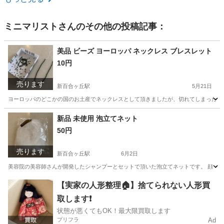
ミニマリスト
さんのその他の投稿記事：
美品 ビーズ ヨーロッパ ネックレス ブレスレット
10円
売ります
新百合ヶ丘駅
5月21日
ヨーロッパのどこかの国のお土産でネックレスとして頂きましたが、切れてしまったので
神奈川
川崎市
新百合ヶ丘駅
アクセサリー
お土産
新品 未使用 泡立てネット
50円
売ります
新百合ヶ丘駅
6月2日
美容院の美容師さんが開発したシャンプーとセットで頂いた泡立てネットです。 顔・頭・
神奈川
川崎市
新百合ヶ丘駅
家庭用品
ネット
【実家の人形整理🏠】捨てられない人形買
取します❗️
状態が悪くてもOK！最大限買取します
プリフラ
Ad