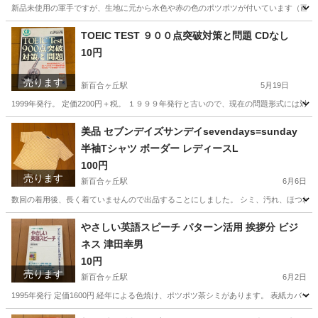
新品未使用の軍手ですが、生地に元から水色や赤の色のポツポツが付いています（画像3）
神奈川
川崎市
新百合ヶ丘駅
生活雑貨
軍手
TOEIC TEST ９００点突破対策と問題 CDなし
10円
売ります
新百合ヶ丘駅
5月19日
1999年発行。 定価2200円＋税。 １９９９年発行と古いので、現在の問題形式には対
神奈川
川崎市
新百合ヶ丘駅
語学、辞書
TOEIC
美品 セブンデイズサンデイsevendays=sunday
半袖Tシャツ ボーダー レディースL
100円
売ります
新百合ヶ丘駅
6月6日
数回の着用後、長く着ていませんので出品することにしました。 シミ、汚れ、ほつれなく
神奈川
川崎市
新百合ヶ丘駅
Tシャツ
やさしい英語スピーチ パターン活用 挨拶分 ビジ
ネス 津田幸男
10円
売ります
新百合ヶ丘駅
6月2日
1995年発行 定価1600円 経年による色焼け、ポツポツ茶シミがあります。 表紙カバ
神奈川
川崎市
新百合ヶ丘駅
語学、辞書
画像