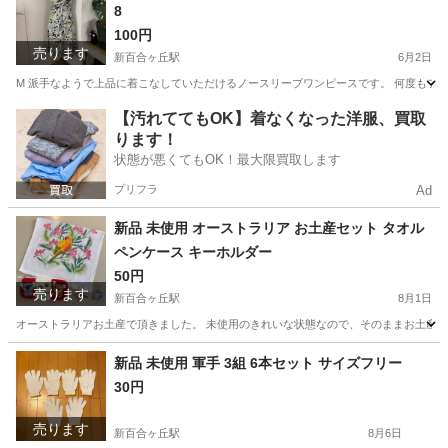
8
100円
売ります
新百合ヶ丘駅
6月2日
M 派手なようで上品に着こなしていただけるノースリーブワンピースです。 何度もフ
神奈川
川崎市
新百合ヶ丘駅
ワンピース
【汚れててもOK】着なくなった洋服、買取
ります！
状態が悪くてもOK！最大限買取します
プリフラ
Ad
新品 未使用 オーストラリア お土産セット タオル
ペンケース キーホルダー
50円
売ります
新百合ヶ丘駅
8月1日
オーストラリアお土産で頂きました。 未使用のきれいな状態なので、そのままお土産として
神奈川
川崎市
新百合ヶ丘駅
生活雑貨
オーストラリア
新品 未使用 軍手 3組 6本セット サイズフリー
30円
売ります
新百合ヶ丘駅
8月6日