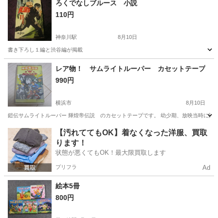
ろくでなしブルース 小説
110円
神奈川駅
8月10日
書き下ろし１編と渋谷編が掲載
神奈川
横浜市
神奈川駅
マンガ、コミック、アニメ
レア物！ サムライトルーパー カセットテープ
990円
ろくでなしブルース
横浜市
8月10日
鎧伝サムライトルーパー 輝煌帝伝説 のカセットテープです。 幼少期、放映当時に購入
神奈川
横浜市
その他
カセットテープ
【汚れててもOK】着なくなった洋服、買取
ります！
状態が悪くてもOK！最大限買取します
プリフラ
Ad
絵本5冊
800円