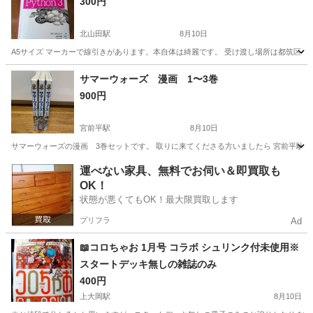
300円
北山田駅
8月10日
A5サイズ マーカーで線引きがあります。本自体は綺麗です。 受け渡し場所は都筑区
神奈川
横浜市
北山田駅
理学、工学
自体
サマーウォーズ 漫画 1〜3巻
900円
宮前平駅
8月10日
サマーウォーズの漫画 3巻セットです。 取りに来てくださる方いましたら 宮前平駅
神奈川
川崎市
宮前平駅
本/CD/DVD
漫画
運べない家具、無料でお伺い＆即買取も
OK！
状態が悪くてもOK！最大限買取します
プリフラ
Ad
📖コロちゃお 1月号 コラボ シュリンク付未使用※
スタートデッキ無しの雑誌のみ
400円
上大岡駅
8月10日