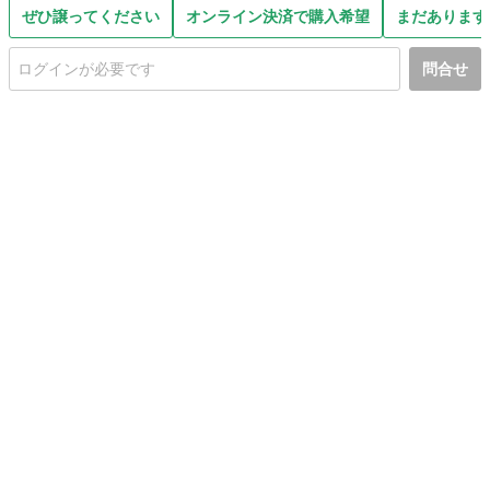
ぜひ譲ってください
オンライン決済で購入希望
まだあります
問合せ
初めての方へ
利用規約
プライバシーポリシー
プライバシー・ステートメント
健全化に資する運用方針
お問い合わせ
運営会社
サイトマップ
ご利用ガイド
フリーワードで探す
PC版で表示
都道府県選択
特定商取引法の表示
利用者情報の外部送信について
© 2011-
2026
Jmty, Inc.