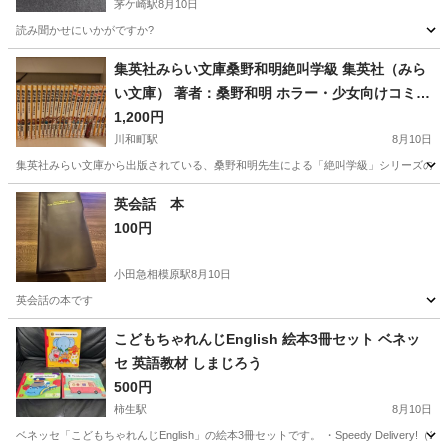
茅ケ崎駅
8月10日
読み聞かせにいかがですか?
神奈川
茅ヶ崎市
茅ケ崎駅
絵本
集英社みらい文庫桑野和明絶叫学級 集英社（みら
い文庫） 著者：桑野和明 ホラー・少女向けコミッ
ク・小説
1,200円
川和町駅
8月10日
集英社みらい文庫から出版されている、桑野和明先生による「絶叫学級」シリーズのまとめ
神奈川
横浜市
川和町駅
マンガ、コミック、アニメ
英会話 本
100円
絶叫学級
小田急相模原駅
8月10日
英会話の本です
神奈川
相模原市
小田急相模原駅
語学、辞書
こどもちゃれんじEnglish 絵本3冊セット ベネッ
セ 英語教材 しまじろう
500円
柿生駅
8月10日
ベネッセ「こどもちゃれんじEnglish」の絵本3冊セットです。 ・Speedy Delivery!（1月号） ・The Je