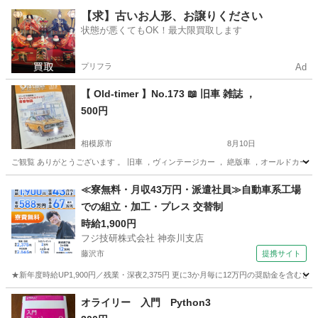
神奈川
川崎市
柿生駅
絵本
こどもちゃれんじ
【求】古いお人形、お譲りください
状態が悪くてもOK！最大限買取します
プリフラ
Ad
【 Old-timer 】No.173 📖 旧車 雑誌 ，
500円
相模原市
8月10日
ご観覧 ありがとうございます 。 旧車 ，ヴィンテージカー ， 絶版車 ，オールドカー ，系の
神奈川
相模原市
その他
Old
≪寮無料・月収43万円・派遣社員≫自動車系工場
での組立・加工・プレス 交替制
時給1,900円
フジ技研株式会社 神奈川支店
藤沢市
提携サイト
★新年度時給UP1,900円／残業・深夜2,375円 更に3か月毎に12万円の奨励金を含む
神奈川
藤沢市
その他
オライリー 入門 Python3