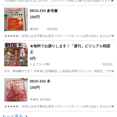
※お値段で分かるかと思いますが、スタートデッキ無しの冊子のみのお譲りとなりますので
神奈川
横浜市
上大岡駅
雑誌
シュリンク
0810-234 参考書
100円
横浜市
8月10日
★★★★★ ご自宅にある不要品を是非ジモティースポットへお持ち込みしませんか？ 家
神奈川
横浜市
参考書
現地
★無料でお譲りします！「週刊」ビジュアル戦国
王
0円
たまプラーザ駅
8月10日
只今、断捨離中です！ 10年前に定期購読した戦国＆武将マガジンの「戦国王」です。 週刊ビジュア
神奈川
横浜市
たまプラーザ駅
雑誌
0810-343 本
100円
平塚市
8月10日
★★★★★ ご自宅にある不要品を是非ジモティースポットへお持ち込みしませんか？ 家
神奈川
平塚市
絵本
現地
もっと見る