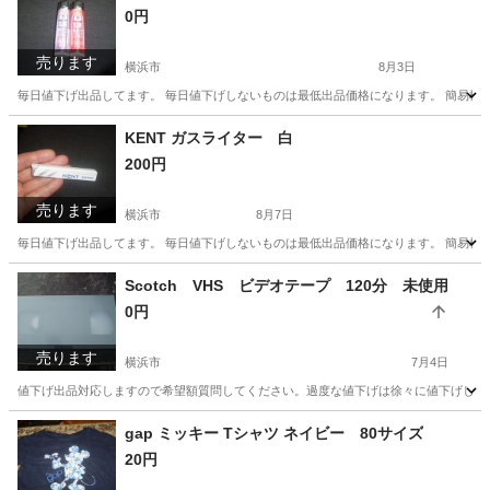
0円
売ります
横浜市
8月3日
毎日値下げ出品してます。 毎日値下げしないものは最低出品価格になります。 簡易検
神奈川
横浜市
その他
KENT ガスライター 白
200円
売ります
横浜市
8月7日
毎日値下げ出品してます。 毎日値下げしないものは最低出品価格になります。 簡易検
神奈川
横浜市
その他
ガス
Scotch VHS ビデオテープ 120分 未使用
0円
売ります
横浜市
7月4日
値下げ出品対応しますので希望額質問してください。過度な値下げは徐々に値下げしてそ
神奈川
横浜市
その他
gap ミッキー Tシャツ ネイビー 80サイズ
20円