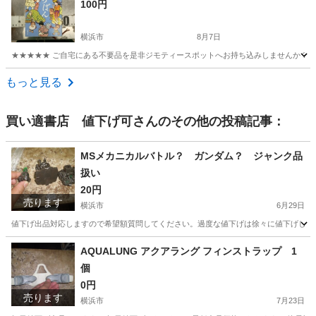
100円
横浜市
8月7日
★★★★★ ご自宅にある不要品を是非ジモティースポットへお持ち込みしませんか？ 家
神奈川
横浜市
文芸
畠中恵
もっと見る
買い適書店 値下げ可
さんのその他の投稿記事：
MSメカニカルバトル？ ガンダム？ ジャンク品
扱い
20円
売ります
横浜市
6月29日
値下げ出品対応しますので希望額質問してください。過度な値下げは徐々に値下げしてそ
神奈川
横浜市
その他
AQUALUNG アクアラング フィンストラップ 1
個
0円
売ります
横浜市
7月23日