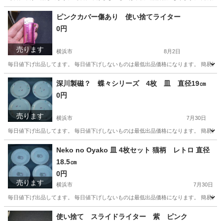
神奈川
横浜市
その他
ガス
ピンクカバー傷あり 使い捨てライター
0円
売ります
横浜市
8月2日
毎日値下げ出品してます。 毎日値下げしないものは最低出品価格になります。 簡易検
神奈川
横浜市
その他
深川製磁？ 蝶々シリーズ 4枚 皿 直径19㎝
0円
売ります
横浜市
7月30日
毎日値下げ出品してます。 毎日値下げしないものは最低出品価格になります。 簡易検
神奈川
横浜市
食器
Neko no Oyako 皿 4枚セット 猫柄 レトロ 直径
18.5㎝
0円
売ります
横浜市
7月30日
毎日値下げ出品してます。 毎日値下げしないものは最低出品価格になります。 簡易検
神奈川
横浜市
食器
使い捨て スライドライター 紫 ピンク