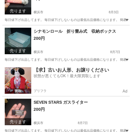
売ります
横浜市
8月3日
毎日値下げ出品してます。 毎日値下げしないものは最低出品価格になります。 簡易検
神奈川
横浜市
その他
ガス
シナモンロール 折り畳み式 収納ボックス
200円
売ります
横浜市
8月7日
毎日値下げ出品してます。 毎日値下げしないものは最低出品価格になります。 簡易検
神奈川
横浜市
収納家具
【求】古いお人形、お譲りください
状態が悪くてもOK！最大限買取します
プリフラ
Ad
SEVEN STARS ガスライター
200円
売ります
横浜市
8月7日
毎日値下げ出品してます。 毎日値下げしないものは最低出品価格になります。 簡易検