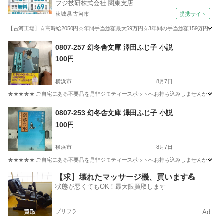
フジ技研株式会社 関東支店
茨城県 古河市
提携サイト
【古河工場】☆高時給2050円☆年間手当総額最大69万円☆3年間の手当総額159万円☆
茨城
古河市
その他
0807-257 幻冬舎文庫 澤田ふじ子 小説
100円
横浜市
8月7日
★★★★★ ご自宅にある不要品を是非ジモティースポットへお持ち込みしませんか？ 家
神奈川
横浜市
文芸
小説
0807-253 幻冬舎文庫 澤田ふじ子 小説
100円
横浜市
8月7日
★★★★★ ご自宅にある不要品を是非ジモティースポットへお持ち込みしませんか？ 家
神奈川
横浜市
文芸
小説
【求】壊れたマッサージ機、買います💪
状態が悪くてもOK！最大限買取します
プリフラ
Ad