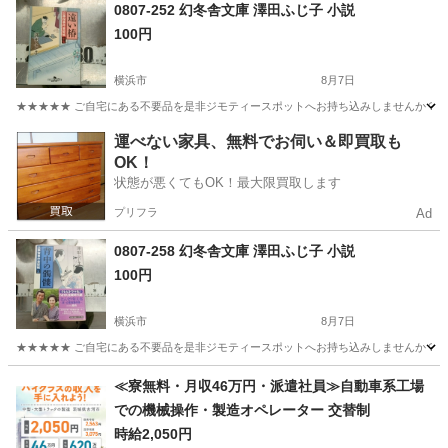
神奈川
横浜市
文芸
小説
0807-252 幻冬舎文庫 澤田ふじ子 小説
100円
横浜市
8月7日
★★★★★ ご自宅にある不要品を是非ジモティースポットへお持ち込みしませんか？ 家
神奈川
横浜市
文芸
小説
運べない家具、無料でお伺い＆即買取も
OK！
状態が悪くてもOK！最大限買取します
プリフラ
Ad
0807-258 幻冬舎文庫 澤田ふじ子 小説
100円
横浜市
8月7日
★★★★★ ご自宅にある不要品を是非ジモティースポットへお持ち込みしませんか？ 家
神奈川
横浜市
文芸
小説
≪寮無料・月収46万円・派遣社員≫自動車系工場
での機械操作・製造オペレーター 交替制
時給2,050円