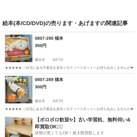
絵本(本/CD/DVD)の売ります・あげますの関連記事
0807-290 猫本
300円
横浜市
8月7日
★★★★★ ご自宅にある不要品を是非ジモティースポットへお持ち込みしませんか？ 家
神奈川
横浜市
その他
現地
0807-289 猫本
300円
横浜市
8月7日
★★★★★ ご自宅にある不要品を是非ジモティースポットへお持ち込みしませんか？ 家
神奈川
横浜市
その他
現地
【ボロボロ歓迎✨】古い学習机、無料伺い&
即買取OK🙆‍♀️
状態が悪くてもOK！最大限買取します