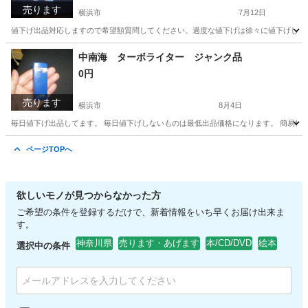
売ります
横浜市
7月12日
値下げ出品対応しますので希望額質問してください。過度な値下げは徐々に値下げしてそ
神奈川
横浜市
ベビー用品
中南海 ターボライター ジャンク品
0円
売ります
横浜市
8月4日
毎日値下げ出品してます。 毎日値下げしないものは最低出品価格になります。 簡易検
神奈川
横浜市
その他
ジャンク品
ページTOPへ
欲しいモノが見つからなかった方
ご希望の条件を登録するだけで、新着情報をいち早くお届け出来ま
す。
神奈川県
売ります・あげます
本/CD/DVD
絵本
選択中の条件