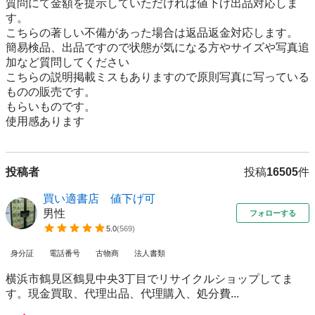
質問にて金額を提示していただければ値下げ出品対応しま
す。

こちらの著しい不備があった場合は返品返金対応します。

簡易検品、出品ですので状態が気になる方やサイズや写真追
加など質問してください

こちらの説明掲載ミスもありますので原則写真に写っている
ものの販売です。

もらいものです。

使用感あります
投稿者
投稿
16505
件
買い適書店 値下げ可
男性
フォローする
5.0
(
569
)
身分証
電話番号
古物商
法人書類
横浜市鶴見区鶴見中央3丁目でリサイクルショップしてま
す。現金買取、代理出品、代理購入、処分費...