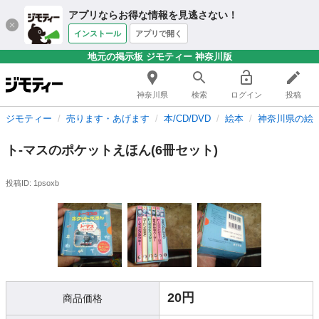
アプリならお得な情報を見逃さない！
インストール
アプリで開く
地元の掲示板 ジモティー 神奈川版
神奈川県
検索
ログイン
投稿
ジモティー
売ります・あげます
本/CD/DVD
絵本
神奈川県の絵
ト-マスのポケットえほん(6冊セット)
投稿ID: 1psoxb
20円
商品価格