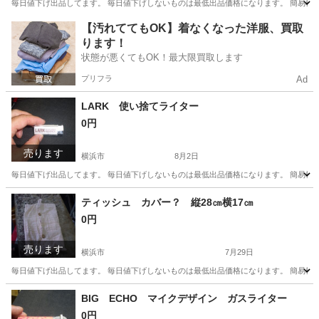
毎日値下げ出品してます。 毎日値下げしないものは最低出品価格になります。 簡易検
神奈川
横浜市
その他
アクアラング
【汚れててもOK】着なくなった洋服、買取
ります！
状態が悪くてもOK！最大限買取します
プリフラ
Ad
LARK 使い捨てライター
0円
売ります
横浜市
8月2日
毎日値下げ出品してます。 毎日値下げしないものは最低出品価格になります。 簡易検
神奈川
横浜市
その他
使い捨てライター
ティッシュ カバー？ 縦28㎝横17㎝
0円
売ります
横浜市
7月29日
毎日値下げ出品してます。 毎日値下げしないものは最低出品価格になります。 簡易検
神奈川
横浜市
その他
ティッシュ
BIG ECHO マイクデザイン ガスライター
0円