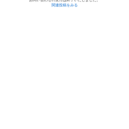
関連投稿をみる
初めての方へ
利用規約
プライバシーポリシー
プライバシー・ステートメント
健全化に資する運用方針
お問い合わせ
運営会社
サイトマップ
ご利用ガイド
フリーワードで探す
PC版で表示
都道府県選択
特定商取引法の表示
利用者情報の外部送信について
© 2011-
2026
Jmty, Inc.